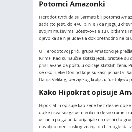
Potomci Amazonki
Herodot tvrdi da su Sarmati bili potomci Amazo
sada (to jest, do 440. p. n. e.) da njeguju dre
svojim muževima; učestvovale su u bitkama i nos
djevojka se nije udavala dok prethodno ne bi ub
U Herodotovoj priči, grupa Amazonki je prešla 
Krima. Kad su naučile skitski jezik, pristale 
prisiljavane da poštuju običaje skitskih žena. 
se oko rijeke Don od koje su kasnije nastali Sa
Darija Velikog, perzijskog kralja, u 5. stoljeću 
Kako Hipokrat opisuje A
Hipokrat ih opisuje kao žene bez desne dojke i
dojke i sva snaga usmjerila na desno rame i ru
usijanja pa ga onda prijanjale na desni dio grud
dovoljno medicinskog znanja da bi mogle da izbj