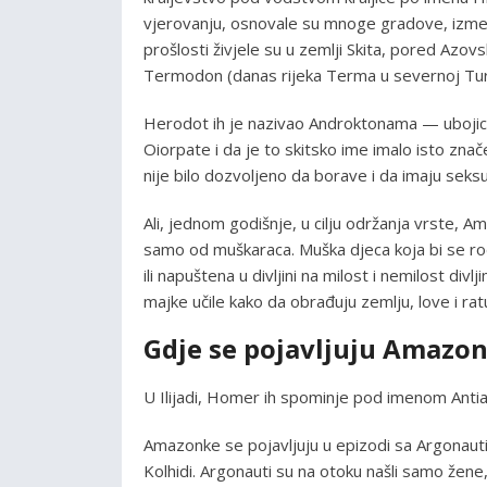
vjerovanju, osnovale su mnoge gradove, između
prošlosti živjele su u zemlji Skita, pored Azovs
Termodon (danas rijeka Terma u severnoj Tur
Herodot ih je nazivao Androktonama — ubojica
Oiorpate i da je to skitsko ime imalo isto zn
nije bilo dozvoljeno da borave i da imaju sek
Ali, jednom godišnje, u cilju održanja vrste,
samo od muškaraca. Muška djeca koja bi se rodil
ili napuštena u divljini na milost i nemilost div
majke učile kako da obrađuju zemlju, love i rat
Gdje se pojavljuju Amazo
U Ilijadi, Homer ih spominje pod imenom Antia
Amazonke se pojavljuju u epizodi sa Argonauti
Kolhidi. Argonauti su na otoku našli samo žene, 