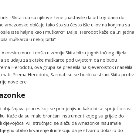
nki i Skita i da su njihove žene „nastavile da od tog dana do
vne amazonske običaje tako što su često išle u lov na konjima sa
ile iste haljine kao i muškarci“. Dalje, Herodot kaže da „ni jedna
ila muškarca u nekoj bitki“.
Azovsko more i došla u zemlju Skita blizu jugoistočnog dijela
su da se udaju za skitske muškarce pod uvjetom da ne budu
Prema Herodotu, ova grupa se preselila na sjeveroistok i naselila
rmati. Prema Herodotu, Sarmati su se borili na strani Skita protiv
prije nove ere.
mazonke
 objašnjava proces koji se primjenjivao kako bi se spriječio rast
ku. Kaže da su imale bronćani instrument kojeg su grijale do
i djevojčica. Ali, stručnjaci se slažu da Amazonke nisu imale
egnu obilno krvarenje ili infekciju da je stvarno dolazilo do