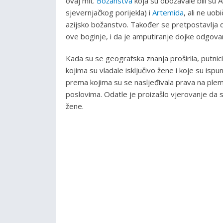
ovaj mit.
Božanstva
koja su obožavale bili su Ar
sjevernjačkog porijekla) i
Artemida
, ali ne uo
azijsko božanstvo. Također se pretpostavlja d
ove boginje, i da je amputiranje dojke odgovar
Kada su se geografska znanja proširila, putnic
kojima su vladale isključivo žene i koje su isp
prema kojima su se nasljeđivala prava na plemić
poslovima. Odatle je proizašlo vjerovanje da s
žene.