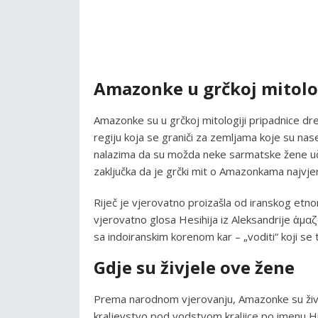
Amazonke u grčkoj mitolo
Amazonke su u grčkoj mitologiji pripadnice dr
regiju koja se graniči za zemljama koje su nas
nalazima da su možda neke sarmatske žene uč
zaključka da je grčki mit o Amazonkama najvje
Riječ je vjerovatno proizašla od iranskog etnon
vjerovatno glosa Hesihija iz Aleksandrije ἁμα
sa indoiranskim korenom kar – „voditi“ koji se t
Gdje su živjele ove žene
Prema narodnom vjerovanju, Amazonke su živj
kraljevstvo pod vodstvom kraljice po imenu Hi