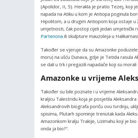
(Apolidor, II, 5). Herakla je pratio Tezej, koji
napada na Atiku u kom je Antiopa poginula bore
Hipolitom, a u drugim Antiopom koja ostaje u 
umjetnosti, čak postoji cijeli jedan umjetnič
Partenona
ili skulpture mauzoleja u Halikarnas
Također se vjeruje da su Amazonke poduzele 
moru) na ušću Dunava, gdje je Tetida rasula Ah
se dali u trk i pregazili napadače koji su moral
Amazonke u vrijeme Aleks
Također su bile poznate i u vrijeme Aleksand
kraljicu Talestridu koja je posjetila Aleksandr
Aleksandrovih biografa poriču ovu tvrdnju, uklj
spisima, Plutarh spominje trenutak kada Alek
Amazonkom kralju Trakije, Lizimahu koji je bio 
onda ja bio?“.