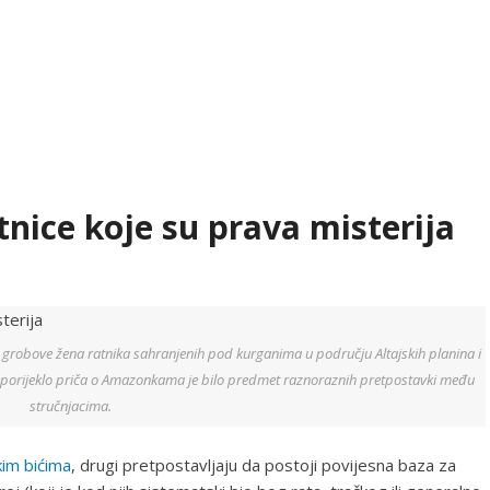
nice koje su prava misterija
ke grobove žena ratnika sahranjenih pod kurganima u području Altajskih planina i
porijeklo priča o Amazonkama je bilo predmet raznoraznih pretpostavki među
stručnjacima.
kim bićima
, drugi pretpostavljaju da postoji povijesna baza za