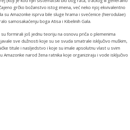
ej (koji je kod njih sistematski bio bog rata, tračkog ili generalno
bičajeno grčko božanstvo istog imena, već neko njoj ekvivalentno
a su Amazonke isprva bile sluge hrama i svećenice (hierodulae)
alo samosakaćenju boga Atisa i Kibelinih Gala.
i su formirali još jednu teoriju na osnovu priča o plemenima
unjavale sve dužnosti koje su se svuda smatrale isključivo muškim,
ke titule i nasljedstvo i koje su imale apsolutnu vlast u svim
u Amazonke narod žena ratnika koje organiziraju i vode isključivo