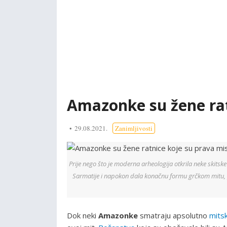
Amazonke su žene rat
29.08.2021.
Zanimljivosti
Prije nego što je moderna arheologija otkrila neke skits
Sarmatije i napokon dala konačnu formu grčkom mitu, 
Dok neki
Amazonke
smatraju apsolutno
mits