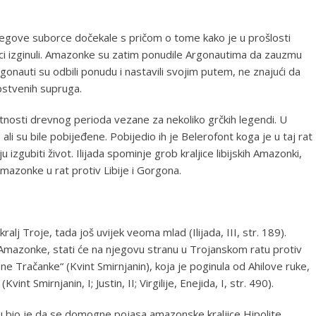
jegove suborce dočekale s pričom o tome kako je u prošlosti
rci izginuli. Amazonke su zatim ponudile Argonautima da zauzmu
onauti su odbili ponudu i nastavili svojim putem, ne znajući da
pstvenih supruga.
nosti drevnog perioda vezane za nekoliko grčkih legendi. U
ali su bile pobijeđene. Pobijedio ih je Belerofont koga je u taj rat
u izgubiti život. Ilijada spominje grob kraljice libijskih Amazonki,
mazonke u rat protiv Libije i Gorgona.
alj Troje, tada još uvijek veoma mlad (Ilijada, III, str. 189).
Amazonke, stati će na njegovu stranu u Trojanskom ratu protiv
e Tračanke“ (Kvint Smirnjanin), koja je poginula od Ahilove ruke,
Kvint Smirnjanin, I; Justin, II; Virgilije, Enejida, I, str. 490).
u bio je da se domogne pojasa amazonske kraljice Hipolite