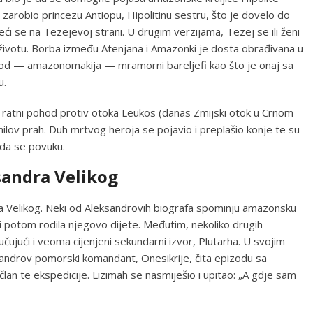
 je zarobio princezu Antiopu, Hipolitinu sestru, što je dovelo do
ći se na Tezejevoj strani. U drugim verzijama, Tezej se ili ženi
životu. Borba između Atenjana i Amazonki je dosta obrađivana u
ki rod — amazonomakija — mramorni bareljefi kao što je onaj sa
u.
ratni pohod protiv otoka Leukos (danas Zmijski otok u Crnom
ilov prah. Duh mrtvog heroja se pojavio i preplašio konje te su
i da se povuku.
andra Velikog
ra Velikog. Neki od Aleksandrovih biografa spominju amazonsku
a i potom rodila njegovo dijete. Međutim, nekoliko drugih
učujući i veoma cijenjeni sekundarni izvor, Plutarha. U svojim
sandrov pomorski komandant, Onesikrije, čita epizodu sa
član te ekspedicije. Lizimah se nasmiješio i upitao: „A gdje sam