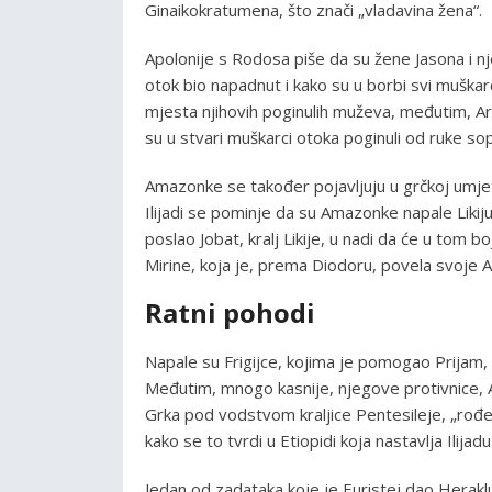
Ginaikokratumena, što znači „vladavina žena“.
Apolonije s Rodosa piše da su žene Jasona i n
otok bio napadnut i kako su u borbi svi muška
mjesta njihovih poginulih muževa, međutim, Arg
su u stvari muškarci otoka poginuli od ruke so
Amazonke se također pojavljuju u grčkoj umjet
Ilijadi se pominje da su Amazonke napale Likiju 
poslao Jobat, kralj Likije, u nadi da će u tom boj
Mirine, koja je, prema Diodoru, povela svoje A
Ratni pohodi
Napale su Frigijce, kojima je pomogao Prijam, kr
Međutim, mnogo kasnije, njegove protivnice, 
Grka pod vodstvom kraljice Pentesileje, „rođen
kako se to tvrdi u Etiopidi koja nastavlja Ilijadu (
Jedan od zadataka koje je Euristej dao Herakl