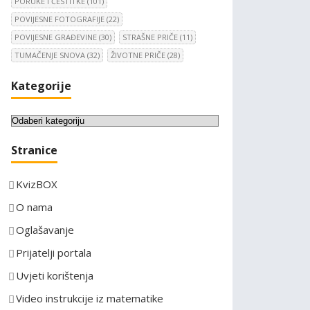
PORUKE I ČESTITKE
(101)
POVIJESNE FOTOGRAFIJE
(22)
POVIJESNE GRAĐEVINE
(30)
STRAŠNE PRIČE
(11)
TUMAČENJE SNOVA
(32)
ŽIVOTNE PRIČE
(28)
Kategorije
K
a
Stranice
t
e
KvizBOX
g
o
O nama
r
Oglašavanje
i
Prijatelji portala
j
e
Uvjeti korištenja
Video instrukcije iz matematike