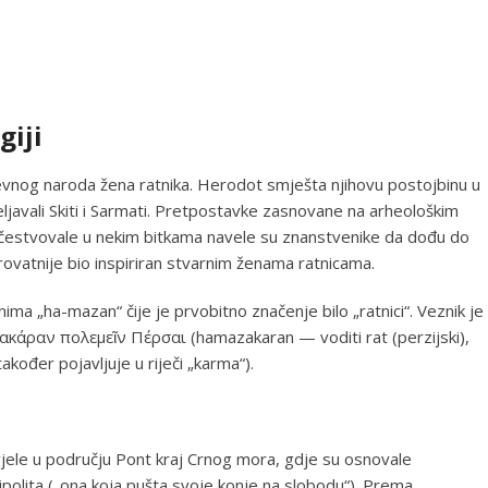
giji
evnog naroda žena ratnika. Herodot smješta njihovu postojbinu u
eljavali Skiti i Sarmati. Pretpostavke zasnovane na arheološkim
estvovale u nekim bitkama navele su znanstvenike da dođu do
rovatnije bio inspiriran stvarnim ženama ratnicama.
ima „ha-mazan“ čije je prvobitno značenje bilo „ratnici“. Veznik je
ζακάραν πολεμεῖν Πέρσαι (hamazakaran — voditi rat (perzijski),
akođer pojavljuje u riječi „karma“).
ele u području Pont kraj Crnog mora, gdje su osnovale
polita („ona koja pušta svoje konje na slobodu“). Prema