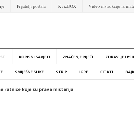
nje
Prijatelji portala
KvizBOX
Video instrukcije iz ma
STI
KORISNI SAVJETI
ZNAČENJE RIJEČI
ZDRAVLJE I PS
CE
SMIJEŠNE SLIKE
STRIP
IGRE
CITATI
BAJ
 ratnice koje su prava misterija