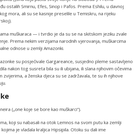
 ostalih Smirnu, Efes, Sinop i Pafos. Prema Eshilu, u davnoj
kog mora, ali su se kasnije preselile u Temiskru, na rijeku
skoj).
ma muškaraca — i tvrdio je da su se na skitskom jeziku zvale
ačenje. Prema nekim verzijama narodnih vjerovanja, muškarcima
sualne odnose u zemlji Amazonki.
 Amazonke su posjećivale Gargareance, susjedno pleme sastavljeno
a nakon tog susreta bila su ili ubijana, ili slana njihovim očevima
ljim zvijerima, a ženska djeca su se zadržavala, te su ih njihove
uju.
nke
neira („one koje se bore kao muškarci“).
ma, koji su nabasali na otok Lemnos na svom putu ka zemlji
kojima je vladala kraljica Hipsipila. Otoku su dali ime