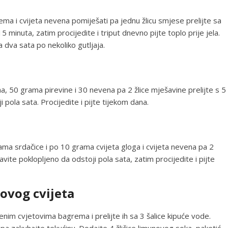
ema i cvijeta nevena pomiješati pa jednu žlicu smjese prelijte sa
minuta, zatim procijedite i triput dnevno pijte toplo prije jela.
a dva sata po nekoliko gutljaja.
, 50 grama pirevine i 30 nevena pa 2 žlice mješavine prelijte s 5
 pola sata. Procijedite i pijte tijekom dana.
a srdačice i po 10 grama cvijeta gloga i cvijeta nevena pa 2
avite poklopljeno da odstoji pola sata, zatim procijedite i pijte
ovog cvijeta
enim cvjetovima bagrema i prelijte ih sa 3 šalice kipuće vode.