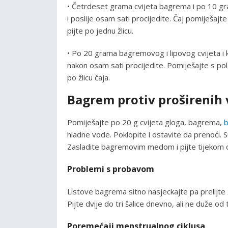
• Četrdeset grama cvijeta bagrema i po 10 gram
i poslije osam sati procijedite. Čaj pomiješajte
pijte po jednu žlicu.
• Po 20 grama bagremovog i lipovog cvijeta i ko
nakon osam sati procijedite. Pomiješajte s pola
po žlicu čaja.
Bagrem protiv proširenih
Pomiješajte po 20 g cvijeta gloga, bagrema,
hladne vode. Poklopite i ostavite da prenoći. 
Zasladite bagremovim medom i pijte tijekom 
Problemi s probavom
Listove bagrema sitno nasjeckajte pa prelijte ž
Pijte dvije do tri šalice dnevno, ali ne duže od 
Poremećaji menstrualnog ciklusa