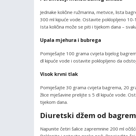
Jednake količine ružmarina, metvice, lista bagr
300 ml kipuće vode. Ostavite poklopljeno 10-15 
Ista količina može se piti i tijekom dana – svak
Upala mjehura i bubrega
Pomiješajte 100 grama cvijeta bijelog bagrema
dl kipuće vode i ostavite poklopljeno da odstoji
Visok krvni tlak
Pomiješajte 30 grama cvijeta bagrema, 20 gram
žlice mješavine prelijte s 5 dl kipuće vode. Ost
tijekom dana.
Diuretski džem od bagrem
Napunite četiri šalice zapremnine 200 ml očišć