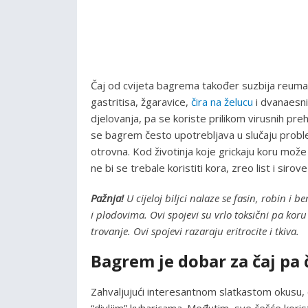
Čaj od cvijeta bagrema također suzbija reuma
gastritisa, žgaravice,
čira na želucu
i dvanaesni
djelovanja, pa se koriste prilikom virusnih prehla
se bagrem često upotrebljava u slučaju probl
otrovna. Kod životinja koje grickaju koru može 
ne bi se trebale koristiti kora, zreo list i siro
Pažnja!
U cijeloj biljci nalaze se fasin, robin i b
i plodovima. Ovi spojevi su vrlo toksični pa koru
trovanje. Ovi spojevi razaraju eritrocite i tkiva.
Bagrem je dobar za čaj pa 
Zahvaljujući interesantnom slatkastom okusu, 