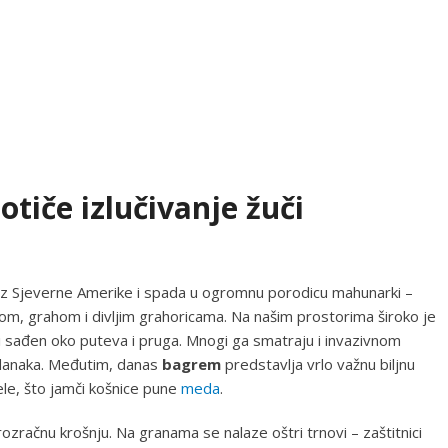
otiče izlučivanje žuči
iz Sjeverne Amerike i spada u ogromnu porodicu mahunarki –
bom, grahom i divljim grahoricama. Na našim prostorima široko je
i sađen oko puteva i pruga. Mnogi ga smatraju i invazivnom
izdanaka. Međutim, danas
bagrem
predstavlja vrlo važnu biljnu
ele, što jamči košnice pune
meda
.
ozračnu krošnju. Na granama se nalaze oštri trnovi – zaštitnici