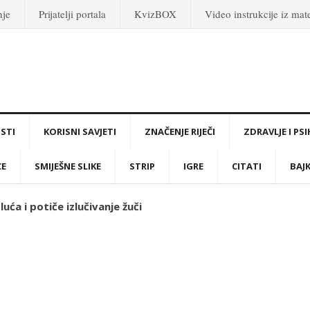
nje
Prijatelji portala
KvizBOX
Video instrukcije iz ma
STI
KORISNI SAVJETI
ZNAČENJE RIJEČI
ZDRAVLJE I PS
CE
SMIJEŠNE SLIKE
STRIP
IGRE
CITATI
BAJ
uća i potiče izlučivanje žuči