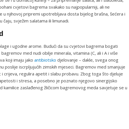
e se i u domaćoj kuhinji – za pripremanje salata, ali i sladoleda,
 i pohani cvjetovi bagrema svakako su najpopularniji, ali ne
 se u njihovoj pripremi upotrebljava dosta bijelog brašna, šećera i
u čaju, svježim salatama ili limunadi.
d
 blage i ugodne arome. Budući da su cvjetovi bagrema bogati
bagremov med nudi obilje minerala, vitamina (C, ali i A i više
eva koji imaju jako
antibiotsko
djelovanje – dakle, svega onog
u poslije iscrpljujućih zimskih mjeseci. Bagremov med smanjuje
c i crijeva, regulira apetit i slabu probavu. Zbog toga što djeluje
napetosti i stresa, a posebno je poznato njegovo sinergijsko
a od kamilice zaslađenog žličicom bagremovog meda savjetuje se u