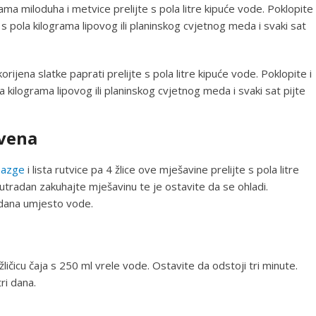
a miloduha i metvice prelijte s pola litre kipuće vode. Poklopite
 s pola kilograma lipovog ili planinskog cvjetnog meda i svaki sat
rijena slatke paprati prelijte s pola litre kipuće vode. Poklopite i
 kilograma lipovog ili planinskog cvjetnog meda i svaki sat pijte
 vena
bazge
i lista rutvice pa 4 žlice ove mješavine prelijte s pola litre
Sutradan zakuhajte mješavinu te je ostavite da se ohladi.
dana umjesto vode.
ličicu čaja s 250 ml vrele vode. Ostavite da odstoji tri minute.
tri dana.