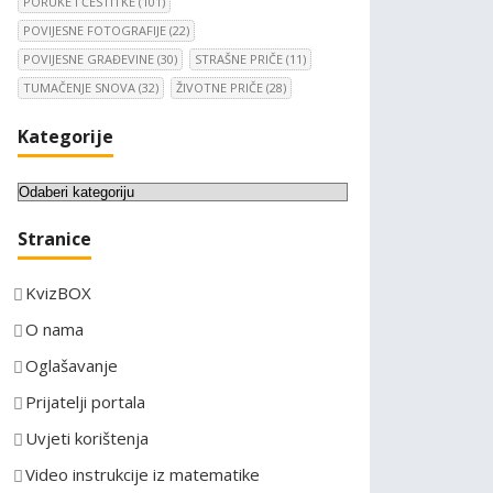
PORUKE I ČESTITKE
(101)
POVIJESNE FOTOGRAFIJE
(22)
POVIJESNE GRAĐEVINE
(30)
STRAŠNE PRIČE
(11)
TUMAČENJE SNOVA
(32)
ŽIVOTNE PRIČE
(28)
Kategorije
K
a
Stranice
t
e
KvizBOX
g
o
O nama
r
Oglašavanje
i
Prijatelji portala
j
e
Uvjeti korištenja
Video instrukcije iz matematike