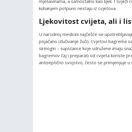
mješavinama, a samostalno kao lijek. I svježi c
kuhanjem potpuno nestaju iz cvjetova.
Ljekovitost cvijeta, ali i li
U narodnoj medicini najčešće se upotrebljavaju 
pojačano izlučivanje žuči). Cvjetovi bagrema sad
sirinogin – supstance koje udružene imaju sna
bagremov čaj i preparati od cvijeta koriste pro
antiseptično svojstvo, često se primjenjuje u s