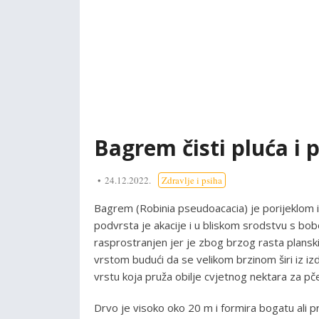
Bagrem čisti pluća i p
24.12.2022.
Zdravlje i psiha
Bagrem (Robinia pseudoacacia) je porijeklom 
podvrsta je akacije i u bliskom srodstvu s bo
rasprostranjen jer je zbog brzog rasta plansk
vrstom budući da se velikom brzinom širi iz 
vrstu koja pruža obilje cvjetnog nektara za pč
Drvo je visoko oko 20 m i formira bogatu ali pr