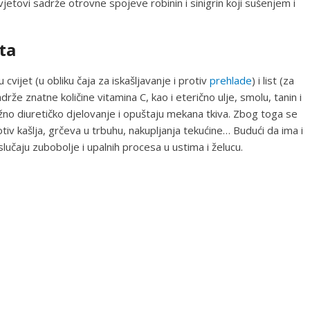
vjetovi sadrže otrovne spojeve robinin i sinigrin koji sušenjem i
sta
cvijet (u obliku čaja za iskašljavanje i protiv
prehlade
) i list (za
rže znatne količine vitamina C, kao i eterično ulje, smolu, tanin i
žno diuretičko djelovanje i opuštaju mekana tkiva. Zbog toga se
tiv kašlja, grčeva u trbuhu, nakupljanja tekućine… Budući da ima i
lučaju zubobolje i upalnih procesa u ustima i želucu.