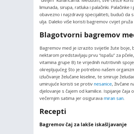
“divljim” kuharicama. Međutim, sve češće korist
limunada, sirupa, ratluka i palačinki. Palačinke
obavezno i najzdraviji specijaliteti, budući da
ulja. Daleko više koristi bagremov cvijet pruža 
Blagotvorni bagremov me
Bagremov med je izrazito svijetle žute boje,
nektarom predstavljaju prvu “ispašu” za pčele, 
vitamina grupe B) te vrijednih nutritivnih spoj
okrepljujućeg što je potrebno našem organizm
izlučivanje želučane kiseline, te smiruje želuda
umirujuće koristi se protiv
nesanice
, živčane 
djelovanje s čajem od kamilice. Ispijanje čaj
večernjim satima jer osigurava
miran san
.
Recepti
Bagremov čaj za lakše iskašljavanje