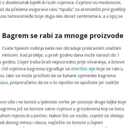
i s dvadesetak bijelih ili rozih cvjetova. Cvjetovi su medonosni,
i da pčelama osigurava ranu “ispašu” za aromatični prvi godišnji
ahuna tamnosmeđe boje duga oko deset centimetara, a u njoj se
Bagrem se rabi za mnoge proizvode
Cvate tijekom svibnja kada nas obraduje prekrasnim snažnim
mirisom. Kad proklije, u prvih godinu dana može narasti do 1
 godinu. Cvijet treba brati neposredno prije otvaranja, a listove
ani. Od cvjetova bagrema izgrađuje se
eterično ulje
koje se rabi u
rabu. Iako se može pročitati da se kuhane sjemenke bagrema
kavu
, preporučamo da se u to nipošto ne upuštate jer sadrže
 više i ne koristi u ljekovite svrhe jer postoje druge biljke koje
 bagrema još se koriste samo cvjetovi u grozdovima koji se beru
om mjestu ili u pećnici. Nakon što se osuše, cvjetići se skidaju
di divnog mirisa i okusa, najčešće se koriste u čajnim