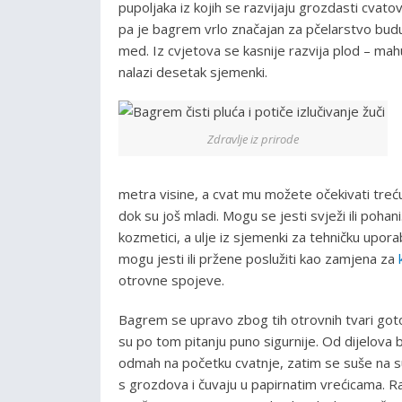
pupoljaka iz kojih se razvijaju grozdasti cvatov
pa je bagrem vrlo značajan za pčelarstvo buduć
med. Iz cvjetova se kasnije razvija plod – m
nalazi desetak sjemenki.
Zdravlje iz prirode
metra visine, a cvat mu možete očekivati treću
dok su još mladi. Mogu se jesti svježi ili poh
kozmetici, a ulje iz sjemenki za tehničku upo
mogu jesti ili pržene poslužiti kao zamjena za
otrovne spojeve.
Bagrem se upravo zbog tih otrovnih tvari gotovo
su po tom pitanju puno sigurnije. Od dijelova
odmah na početku cvatnje, zatim se suše na suh
s grozdova i čuvaju u papirnatim vrećicama. Ra