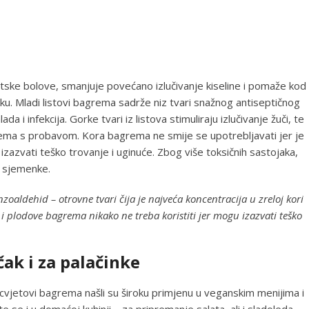
tske bolove, smanjuje povećano izlučivanje kiseline i pomaže kod
ku. Mladi listovi bagrema sadrže niz tvari snažnog antiseptičnog
da i infekcija. Gorke tvari iz listova stimuliraju izlučivanje žuči, te
ema s probavom. Kora bagrema ne smije se upotrebljavati jer je
izazvati teško trovanje i uginuće. Zbog više toksičnih sastojaka,
ve sjemenke.
enzoaldehid – otrovne tvari čija je najveća koncentracija u zreloj kori
 i plodove bagrema nikako ne treba koristiti jer mogu izazvati teško
čak i za palačinke
cvjetovi bagrema našli su široku primjenu u veganskim menijima i