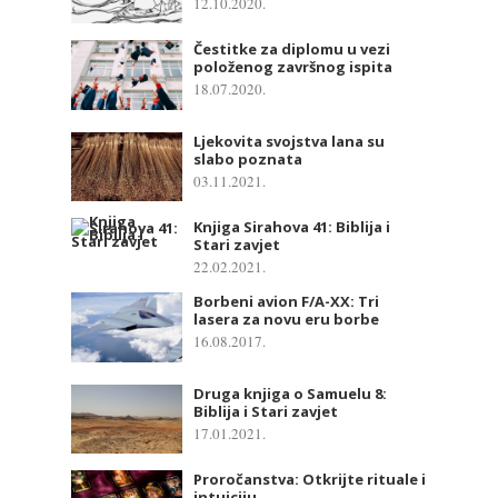
12.10.2020.
Čestitke za diplomu u vezi
položenog završnog ispita
18.07.2020.
Ljekovita svojstva lana su
slabo poznata
03.11.2021.
Knjiga Sirahova 41: Biblija i
Stari zavjet
22.02.2021.
Borbeni avion F/A-XX: Tri
lasera za novu eru borbe
16.08.2017.
Druga knjiga o Samuelu 8:
Biblija i Stari zavjet
17.01.2021.
Proročanstva: Otkrijte rituale i
intuiciju