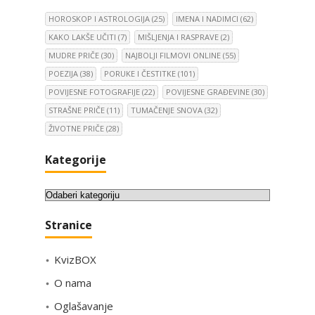
HOROSKOP I ASTROLOGIJA
(25)
IMENA I NADIMCI
(62)
KAKO LAKŠE UČITI
(7)
MIŠLJENJA I RASPRAVE
(2)
MUDRE PRIČE
(30)
NAJBOLJI FILMOVI ONLINE
(55)
POEZIJA
(38)
PORUKE I ČESTITKE
(101)
POVIJESNE FOTOGRAFIJE
(22)
POVIJESNE GRAĐEVINE
(30)
STRAŠNE PRIČE
(11)
TUMAČENJE SNOVA
(32)
ŽIVOTNE PRIČE
(28)
Kategorije
K
a
Stranice
t
e
KvizBOX
g
o
O nama
r
Oglašavanje
i