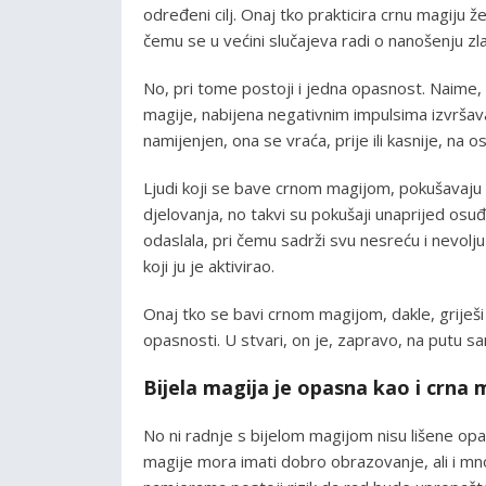
određeni cilj. Onaj tko prakticira crnu magiju že
čemu se u većini slučajeva radi o nanošenju zla
No, pri tome postoji i jedna opasnost. Naime,
magije, nabijena negativnim impulsima izvršava 
namijenjen, ona se vraća, prije ili kasnije, na os
Ljudi koji se bave crnom magijom, pokušavaju 
djelovanja, no takvi su pokušaji unaprijed osuđe
odaslala, pri čemu sadrži svu nesreću i nevolju
koji ju je aktivirao.
Onaj tko se bavi crnom magijom, dakle, griješi 
opasnosti. U stvari, on je, zapravo, na putu 
Bijela magija je opasna kao i crna 
No ni radnje s bijelom magijom nisu lišene opas
magije mora imati dobro obrazovanje, ali i m