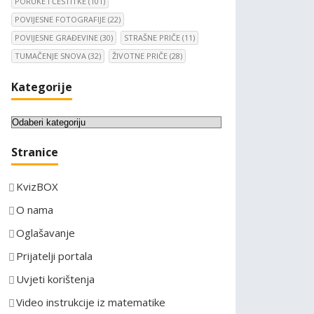
PORUKE I ČESTITKE
(101)
POVIJESNE FOTOGRAFIJE
(22)
POVIJESNE GRAĐEVINE
(30)
STRAŠNE PRIČE
(11)
TUMAČENJE SNOVA
(32)
ŽIVOTNE PRIČE
(28)
Kategorije
K
a
Stranice
t
e
KvizBOX
g
o
O nama
r
Oglašavanje
i
Prijatelji portala
j
e
Uvjeti korištenja
Video instrukcije iz matematike