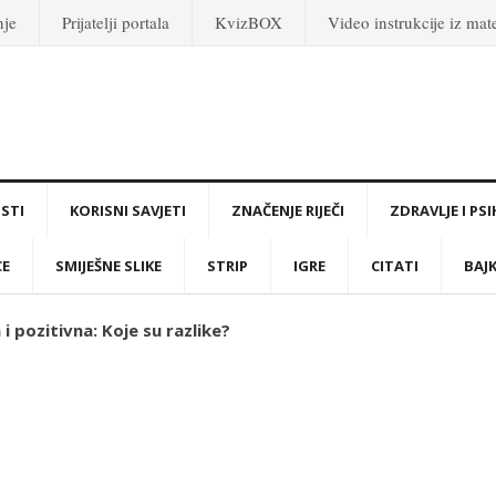
nje
Prijatelji portala
KvizBOX
Video instrukcije iz ma
STI
KORISNI SAVJETI
ZNAČENJE RIJEČI
ZDRAVLJE I PS
CE
SMIJEŠNE SLIKE
STRIP
IGRE
CITATI
BAJ
 i pozitivna: Koje su razlike?