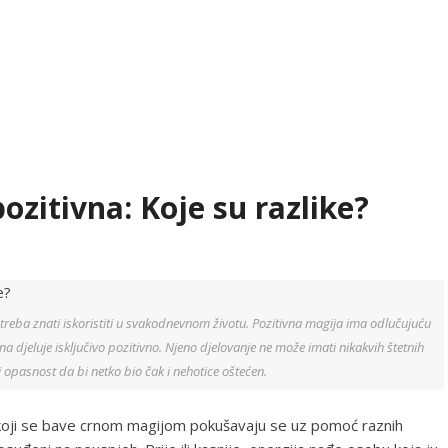
pozitivna: Koje su razlike?
treba znati iskoristiti u svakodnevnom životu. Pozitivna magija ima odlučujuću
 djeluje isključivo pozitivno. Njeno djelovanje ne može imati nikakvih štetnih
ti opasnost da bi netko bio čak i nehotice oštećen.
 koji se bave crnom magijom pokušavaju se uz pomoć raznih