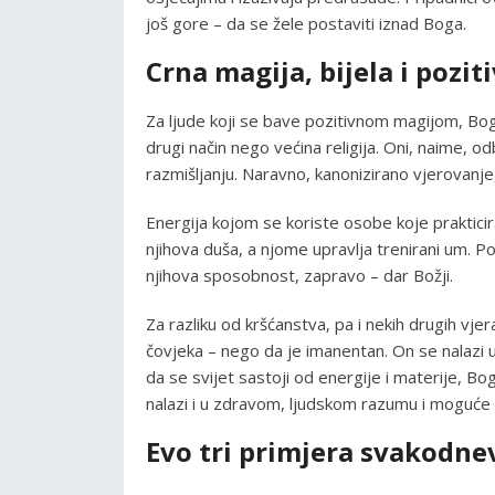
još gore – da se žele postaviti iznad Boga.
Crna magija, bijela i pozi
Za ljude koji se bave pozitivnom magijom, Bo
drugi način nego većina religija. Oni, naime,
razmišljanju. Naravno, kanonizirano vjerovanje
Energija kojom se koriste osobe koje prakticiraj
njihova duša, a njome upravlja trenirani um. Poz
njihova sposobnost, zapravo – dar Božji.
Za razliku od kršćanstva, pa i nekih drugih vje
čovjeka – nego da je imanentan. On se nalazi u 
da se svijet sastoji od energije i materije, Bo
nalazi i u zdravom, ljudskom razumu i moguće 
Evo tri primjera svakodne