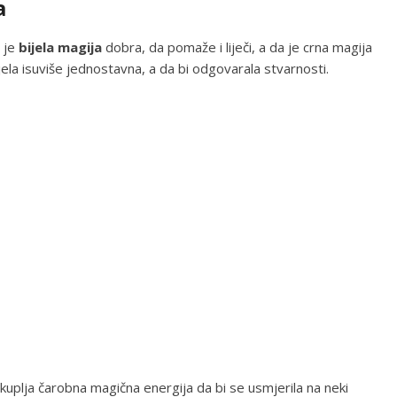
a
a je
bijela magija
dobra, da pomaže i liječi, a da je crna magija
djela isuviše jednostavna, a da bi odgovarala stvarnosti.
sakuplja čarobna magična energija da bi se usmjerila na neki