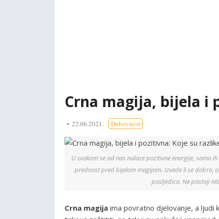
Crna magija, bijela i 
22.06.2021.
Duhovnost
U svakom se od nas nalaze pozitivne energije, samo ih 
prednost pred bijelom magijom. Izvede li se dobro, ona
posljedica. Ne postoji ni
Crna magija
ima povratno djelovanje, a ljudi