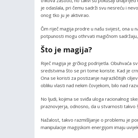
trikova zaštititi, no takvi su pokušaji unaprijed
je odaslala, pri čemu sadrži svu nesreću i nevo
onog tko ju je aktivirao.
Čim riječ magija prodre u našu svijest, ona u nama
potpunosti mogu othrvati magičnom sadržaj
Što je magija?
Riječ magija je grčkog podrijetla. Obuhvaća s
sredstvima što se pri tome koriste. Kad je crn
Ona se koristi za postizanje najrazličitijih cil
obliku vlasti nad nekim čovjekom, bilo nad ra
No ljudi, kojima se sviđa uloga racionalnog ske
praznovjerja, odnosno, da u stvarnosti takvo 
Nažalost, takvo razmišljanje o problemu je p
manipulacije magijskom energijom imaju uvijek