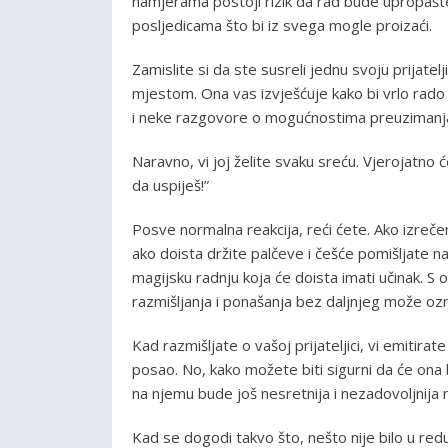
namjerama postoji rizik da rad bude upropašte
posljedicama što bi iz svega mogle proizaći.
Zamislite si da ste susreli jednu svoju prijat
mjestom. Ona vas izvješćuje kako bi vrlo rado
i neke razgovore o mogućnostima preuzimanj
Naravno, vi joj želite svaku sreću. Vjerojatno će
da uspiješ!”
Posve normalna reakcija, reći ćete. Ako izreče
ako doista držite palčeve i češće pomišljate na 
magijsku radnju koja će doista imati učinak. S o
razmišljanja i ponašanja bez daljnjeg može ozna
Kad razmišljate o vašoj prijateljici, vi emitir
posao. No, kako možete biti sigurni da će ona
na njemu bude još nesretnija i nezadovoljnija 
Kad se dogodi takvo što, nešto nije bilo u redu