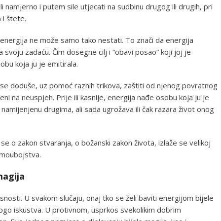
li namjerno i putem sile utjecati na sudbinu drugog ili drugih, pri
 i štete.
 energija ne može samo tako nestati. To znači da energija
svoju zadaću. Čim dosegne cilj i “obavi posao” koji joj je
obu koja ju je emitirala.
se doduše, uz pomoć raznih trikova, zaštiti od njenog povratnog
ni na neuspjeh. Prije ili kasnije, energija nađe osobu koja ju je
 namijenjenu drugima, ali sada ugrožava ili čak razara život onog
se o zakon stvaranja, o božanski zakon života, izlaže se velikoj
samoubojstva.
magija
nosti. U svakom slučaju, onaj tko se želi baviti energijom bijele
nogo iskustva. U protivnom, usprkos svekolikim dobrim