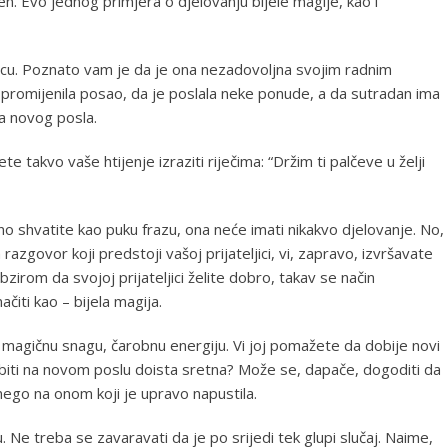
n. Evo jednog primjera o djelovanju bijele magije, kao i
eljicu. Poznato vam je da je ona nezadovoljna svojim radnim
 promijenila posao, da je poslala neke ponude, a da sutradan ima
a novog posla.
te takvo vaše htijenje izraziti riječima: “Držim ti palčeve u želji
no shvatite kao puku frazu, ona neće imati nikakvo djelovanje. No,
razgovor koji predstoji vašoj prijateljici, vi, zapravo, izvršavate
bzirom da svojoj prijateljici želite dobro, takav se način
čiti kao – bijela magija.
ate magičnu snagu, čarobnu energiju. Vi joj pomažete da dobije novi
 biti na novom poslu doista sretna? Može se, dapače, dogoditi da
nego na onom koji je upravo napustila.
. Ne treba se zavaravati da je po srijedi tek glupi slučaj. Naime,