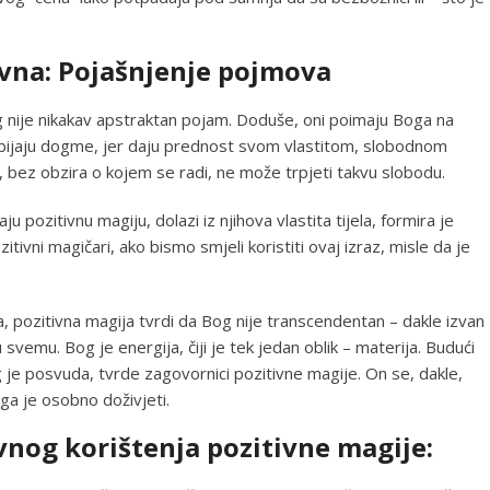
tivna: Pojašnjenje pojmova
g nije nikakav apstraktan pojam. Doduše, oni poimaju Boga na
 odbijaju dogme, jer daju prednost svom vlastitom, slobodnom
, bez obzira o kojem se radi, ne može trpjeti takvu slobodu.
u pozitivnu magiju, dolazi iz njihova vlastita tijela, formira je
itivni magičari, ako bismo smjeli koristiti ovaj izraz, misle da je
ra, pozitivna magija tvrdi da Bog nije transcendentan – dakle izvan
svemu. Bog je energija, čiji je tek jedan oblik – materija. Budući
g je posvuda, tvrde zagovornici pozitivne magije. On se, dakle,
ga je osobno doživjeti.
vnog korištenja pozitivne magije: