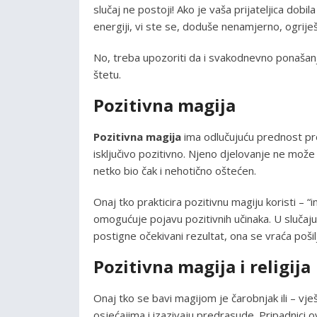
slučaj ne postoji! Ako je vaša prijateljica dobil
energiji, vi ste se, doduše nenamjerno, ogriješil
No, treba upozoriti da i svakodnevno ponašanje
štetu.
Pozitivna magija
Pozitivna magija
ima odlučujuću prednost pre
isključivo pozitivno. Njeno djelovanje ne može 
netko bio čak i nehotično oštećen.
Onaj tko prakticira pozitivnu magiju koristi – “
omogućuje pojavu pozitivnih učinaka. U slučaju
postigne očekivani rezultat, ona se vraća pošil
Pozitivna magija i religija
Onaj tko se bavi magijom je čarobnjak ili – v
osjećajima i izazivaju predrasude. Pripadnici o