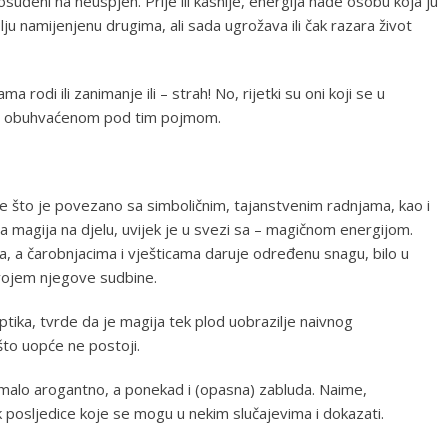
 osuđeni na neuspjeh. Prije ili kasnije, energija nađe osobu koja ju
lju namijenjenu drugima, ali sada ugrožava ili čak razara život
 rodi ili zanimanje ili – strah! No, rijetki su oni koji se u
u, obuhvaćenom pod tim pojmom.
ve što je povezano sa simboličnim, tajanstvenim radnjama, kao i
a magija na djelu, uvijek je u svezi sa – magičnom energijom.
jeva, a čarobnjacima i vješticama daruje određenu snagu, bilo u
zvojem njegove sudbine.
ptika, tvrde da je magija tek plod uobrazilje naivnog
što uopće ne postoji.
omalo arogantno, a ponekad i (opasna) zabluda. Naime,
 posljedice koje se mogu u nekim slučajevima i dokazati.