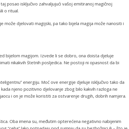
a taj posao isključivo zahvaljujući vašoj emitiranoj magičnoj
i o ritual.
 može djelovati magijski, pa tako bijela magija može nanositi i
d bijelom magijom. Izvede li se dobro, ona doista djeluje
imati nikakvih štetnih posljedica. Ne postoji ni opasnost da bi
inteligentnu” energiju. Moć ove energije djeluje isključivo tako da
 kada njeno pozitivno djelovanje zbog bilo kakvih razloga ne
jaocu i on je može koristiti za ostvarenje drugih, dobrih namjera.
ještica. Oba imena su, međutim opterećena negativno nabijenim
vog “ceha” lako potpadaju pod sumnju da su bezbožnici ili – što je