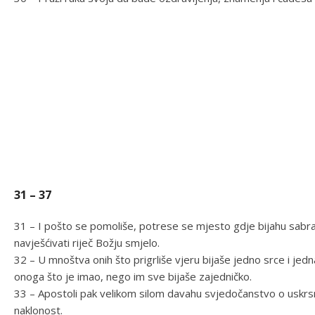
31 – 37
31 – I pošto se pomoliše, potrese se mjesto gdje bijahu sabra
navješćivati riječ Božju smjelo.
32 – U mnoštva onih što prigrliše vjeru bijaše jedno srce i jedna
onoga što je imao, nego im sve bijaše zajedničko.
33 – Apostoli pak velikom silom davahu svjedočanstvo o uskrsn
naklonost.