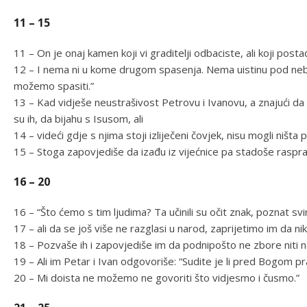
11 – 15
11 – On je onaj kamen koji vi graditelji odbaciste, ali koji post
12 – I nema ni u kome drugom spasenja. Nema uistinu pod n
možemo spasiti.”
13 – Kad vidješe neustrašivost Petrovu i Ivanovu, a znajući da su
su ih, da bijahu s Isusom, ali
14 – videći gdje s njima stoji izliječeni čovjek, nisu mogli ništa p
15 – Stoga zapovjediše da izađu iz vijećnice pa stadoše rasprav
16 – 20
16 – “Što ćemo s tim ljudima? Ta učinili su očit znak, poznat s
17 – ali da se još više ne razglasi u narod, zaprijetimo im da
18 – Pozvaše ih i zapovjediše im da podnipošto ne zbore niti 
19 – Ali im Petar i Ivan odgovoriše: “Sudite je li pred Bogom p
20 – Mi doista ne možemo ne govoriti što vidjesmo i čusmo.”