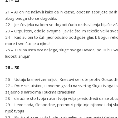
21 – 25
21 – Ali oni ne našavši kako da ih kazne, opet im zaprijete pa ih
zbog onoga što se dogodilo.
22 – Jer čovjeku na kom se dogodi čudo ozdravljenja bijaše vi
23 – Otpušteni, odoše svojima i javiše što im rekoše veliki sveće
24 – Kad su oni to čuli, jednodušno podigoše glas k Bogu i rekoš
more i sve što je u njima!
25 – Ti si na usta oca našega, sluge svoga Davida, po Duhu Sv
ludosti snuju?
26 – 30
26 – Ustaju kraljevi zemaljski, Knezovi se rote protiv Gospodi
27 – Rote se, uistinu, u ovome gradu na svetog Slugu tvoga Is
zajedno s narodima i pucima izraelskim
28 – da učine što tvoja ruka i tvoja volja predodredi da se zbu
29 – I evo sada, Gospodine, promotri prijetnje njihove i daj 
riječ tvoju!
30 – Pruži ruku svoju da bude ozdravljenja, znamenja i čudesa