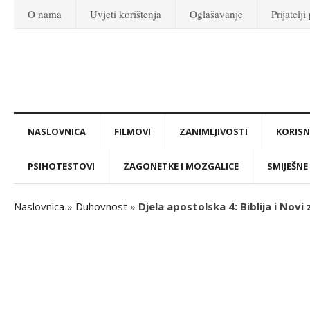
O nama
Uvjeti korištenja
Oglašavanje
Prijatelji
NASLOVNICA
FILMOVI
ZANIMLJIVOSTI
KORISNI
PSIHOTESTOVI
ZAGONETKE I MOZGALICE
SMIJEŠNE 
Naslovnica
»
Duhovnost
»
Djela apostolska 4: Biblija i Novi 