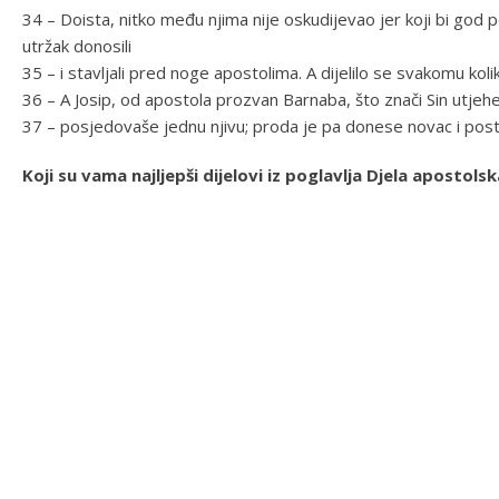
34 – Doista, nitko među njima nije oskudijevao jer koji bi god pos
utržak donosili
35 – i stavljali pred noge apostolima. A dijelilo se svakomu koli
36 – A Josip, od apostola prozvan Barnaba, što znači Sin utjehe
37 – posjedovaše jednu njivu; proda je pa donese novac i pos
Koji su vama najljepši dijelovi iz poglavlja Djela aposto