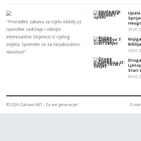
Upala 
Sprije
"Pronađite zabavu za cijelu obitelj uz
neugo
raznolike sadržaje i otkrijte
29.07.
interesantne činjenice iz cijelog
Knjiga
svijeta. Spremite se za nezaboravno
Biblij
16.01.
iskustvo!"
Druga
Ljetop
Stari 
09.02.
© 2026
Zabavni NET
- Za sve generacije!
O na