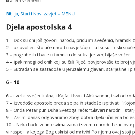
kraćem vremenu.
Biblija, Stari i Novi zavjet – MENU
Djela apostolska 4
1 – Dok su oni još govorili narodu, priđu im svećenici, hramski 
2 – ozlovoljeni što uče narod i navješćuju – u Isusu – uskrsnuće
3 – pograbe ih i bace u tamnicu do sutra jer već bijaše večer.
4 – Ipak mnogi od onih koji su čuli Riječ, povjerovaše te broj v
5 – Sutradan se sastadoše u Jeruzalemu glavari, starješine i p
6 – 10
6 – i veliki svećenik Ana, i Kajfa, i Ivan, i Aleksandar, i svi od r
7 – Izvedoše apostole preda se pa ih stadoše ispitivati: “Kojo
8 – Onda Petar pun Duha Svetoga reče: “Glavari narodni i starj
9 – Zar mi danas odgovaramo zbog dobra djela učinjena boles
10 – Neka bude znano svima vama i svemu narodu Izraelovu: p
vi raspeli, a kojega Bog uskrisi od mrtvih! Po njemu ovaj stoji