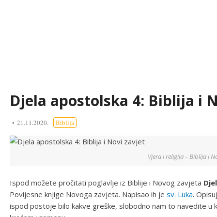
Djela apostolska 4: Biblija i 
21.11.2020.
Biblija
Vjera i religija – Biblija i N
Ispod možete pročitati poglavlje iz Biblije i Novog zavjeta
Dje
Povijesne knjige Novoga zavjeta. Napisao ih je
sv. Luka
. Opisu
ispod postoje bilo kakve greške, slobodno nam to navedite u k