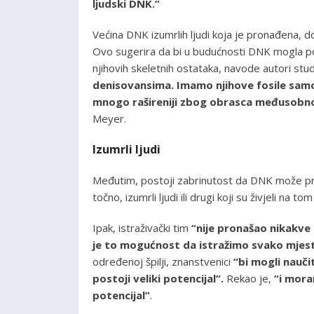
ljudski DNK.”
Većina DNK izumrlih ljudi koja je pronađena, doš
Ovo sugerira da bi u budućnosti DNK mogla po
njihovih skeletnih ostataka, navode autori stud
denisovansima. Imamo njihove fosile samo i
mnogo rašireniji zbog obrasca međusobno
Meyer.
Izumrli ljudi
Međutim, postoji zabrinutost da DNK može proć
točno, izumrli ljudi ili drugi koji su živjeli na to
Ipak, istraživački tim
“nije pronašao nikakve
je to mogućnost da istražimo svako mjes
određenoj špilji, znanstvenici
“bi mogli nauči
postoji veliki potencijal”.
Rekao je,
“i mora
potencijal”
.