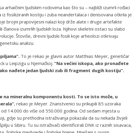
 sa arhaičnim ljudskim rodovima kao što su – najbliži izumrli rođaci
iz fosiliziranih kostiju i zuba neandertalaca i denisovana otkrila je
je brojni prapovijesni nalazi koji drže alate i druge artefakte
 članova izumrlih ljudskih loza. Njihovi skeletni ostaci su slabo
lucije. Štoviše, drevni ljudski fosili koje arheolozi otkrivaju
genetsku analizu.
špiljama”.
To je rekao je glavni autor Matthias Meyer, genetičar
nck u Leipzigu u Njemačkoj.
“Na većini iskopa, ako pronađete
i ako nađete jedan ljudski zub ili fragment dugih kostiju”.
 na mineralnu komponentu kosti. To se isto može, u
erala”
, rekao je Meyer. Znanstvenici su prikupili 85 uzoraka
e od 14.000 do više od 550.000 godina. Od sedam mjesta u
siji, gdje su prethodna istraživanja pokazala da su nekada živjeli
ilju u Sibiru. Tu su istraživači identificirali DNK iz raznih sisavaca,
, špiljske medvjede i špiljske hijene. Miješani s ovom