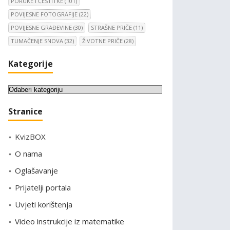
PORUKE I ČESTITKE
(101)
POVIJESNE FOTOGRAFIJE
(22)
POVIJESNE GRAĐEVINE
(30)
STRAŠNE PRIČE
(11)
TUMAČENJE SNOVA
(32)
ŽIVOTNE PRIČE
(28)
Kategorije
K
a
Stranice
t
e
KvizBOX
g
o
O nama
r
Oglašavanje
i
Prijatelji portala
j
e
Uvjeti korištenja
Video instrukcije iz matematike