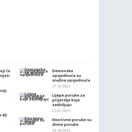
oji će
Demonska
ijati
opsjednuća su
snažna opsjednuća
17.10.2021.
koji
Lijepe poruke za
prijatelje koje
zadivljuju
12.01.2023.
 82:
Emotivne poruke su
divne poruke
24.10.2023.