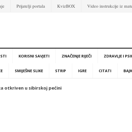
nje
Prijatelji portala
KvizBOX
Video instrukcije iz ma
STI
KORISNI SAVJETI
ZNAČENJE RIJEČI
ZDRAVLJE I PS
CE
SMIJEŠNE SLIKE
STRIP
IGRE
CITATI
BAJ
 otkriven u sibirskoj pećini