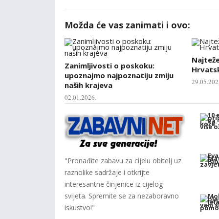
Možda će vas zanimati i ovo:
Najtež
Zanimljivosti o poskoku:
Hrvatsk
upoznajmo najpoznatiju zmiju
29.05.202
naših krajeva
02.01.2026.
"Pronađite zabavu za cijelu obitelj uz
raznolike sadržaje i otkrijte
interesantne činjenice iz cijelog
svijeta. Spremite se za nezaboravno
iskustvo!"