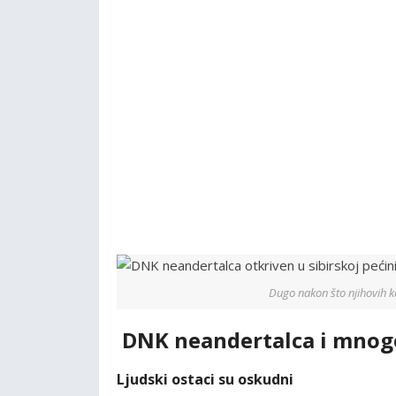
Dugo nakon što njihovih ko
DNK neandertalca i mnog
Ljudski ostaci su oskudni