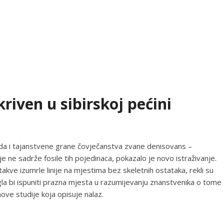
iven u sibirskoj pećini
oda i tajanstvene grane čovječanstva zvane denisovans –
lje ne sadrže fosile tih pojedinaca, pokazalo je novo istraživanje.
 takve izumrle linije na mjestima bez skeletnih ostataka, rekli su
gla bi ispuniti prazna mjesta u razumijevanju znanstvenika o tome
ove studije koja opisuje nalaz.