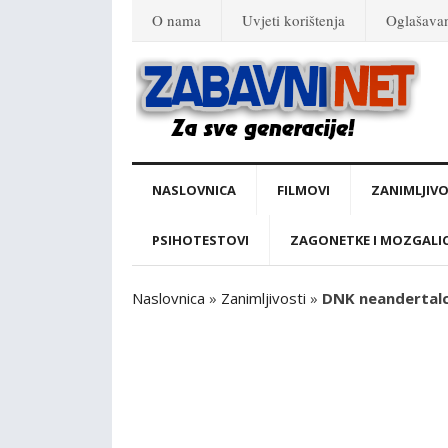
O nama
Uvjeti korištenja
Oglašava
NASLOVNICA
FILMOVI
ZANIMLJIVO
PSIHOTESTOVI
ZAGONETKE I MOZGALI
Naslovnica
»
Zanimljivosti
»
DNK neandertalca