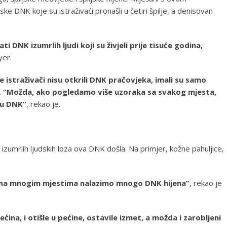
ke DNK koje su istraživaći pronašli u četiri špilje, a denisovan
 DNK izumrlih ljudi koji su živjeli prije tisuće godina,
yer.
istraživači nisu otkrili DNK pračovjeka, imali su samo
.
“Možda, ako pogledamo više uzoraka sa svakog mjesta,
ku DNK”
, rekao je.
la izumrlih ljudskih loza ova DNK došla. Na primjer, kožne pahuljice,
o na mnogim mjestima nalazimo mnogo DNK hijena”
, rekao je
ećina, i otišle u pećine, ostavile izmet, a možda i zarobljeni