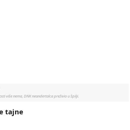
sti više nema, DNK neandertalca preživio u špilji.
e tajne