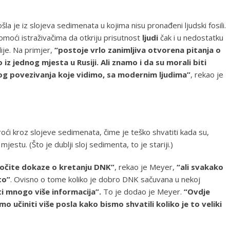
la je iz slojeva sedimenata u kojima nisu pronađeni ljudski fosili.
moći istraživačima da otkriju prisutnost
ljudi
čak i u nedostatku
ije. Na primjer,
“postoje vrlo zanimljiva otvorena pitanja o
z jednog mjesta u Rusiji. Ali znamo i da su morali biti
g povezivanja koje vidimo, sa modernim ljudima”
, rekao je
i kroz slojeve sedimenata, čime je teško shvatiti kada su,
m mjestu. (Što je dublji sloj sedimenta, to je stariji.)
 očite dokaze o kretanju DNK”
, rekao je Meyer,
“ali svakako
to”
. Ovisno o tome koliko je dobro DNK sačuvana u nekoj
ti mnogo više informacija”.
To je dodao je Meyer.
“Ovdje
mo učiniti više posla kako bismo shvatili koliko je to veliki