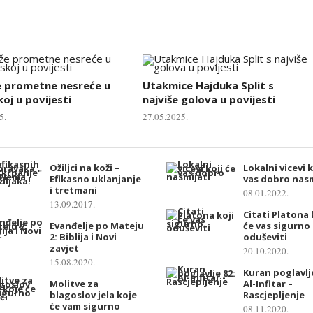
e prometne nesreće u
Utakmice Hajduka Split s
oj u povijesti
najviše golova u povijesti
5.
27.05.2025.
Ožiljci na koži –
Lokalni vicevi k
Efikasno uklanjanje
vas dobro nasm
i tretmani
08.01.2022.
13.09.2017.
Citati Platona 
Evanđelje po Mateju
će vas sigurno
2: Biblija i Novi
oduševiti
zavjet
20.10.2020.
15.08.2020.
Kuran poglavlje
Molitve za
Al-Infitar –
blagoslov jela koje
Rascjepljenje
će vam sigurno
08.11.2020.