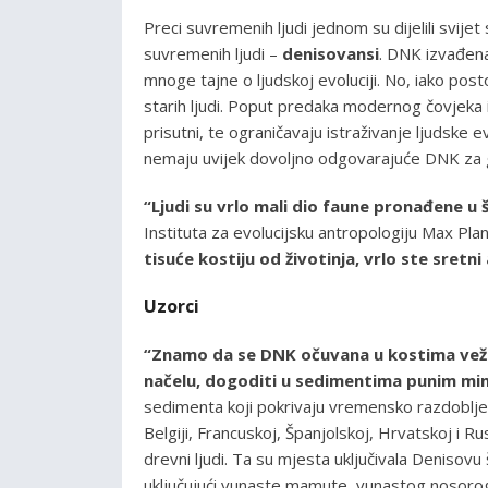
Preci suvremenih ljudi jednom su dijelili svijet
suvremenih ljudi –
denisovansi
. DNK izvađena 
mnoge tajne o ljudskoj evoluciji. No, iako posto
starih ljudi. Poput predaka modernog čovjeka ili
prisutni, te ograničavaju istraživanje ljudske evo
nemaju uvijek dovoljno odgovarajuće DNK za 
“Ljudi su vrlo mali dio faune pronađene u 
Instituta za evolucijsku antropologiju Max Pla
tisuće kostiju od životinja, vrlo ste sretn
Uzorci
“Znamo da se DNK očuvana u kostima veže
načelu, dogoditi u sedimentima punim min
sedimenta koji pokrivaju vremensko razdoblj
Belgiji, Francuskoj, Španjolskoj, Hrvatskoj i Ru
drevni ljudi. Ta su mjesta uključivala Denisovu šp
uključujući vunaste mamute, vunastog nosoroga