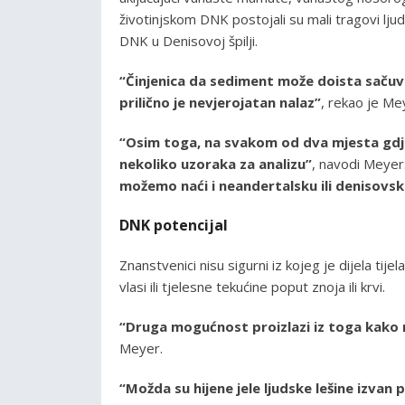
životinjskom DNK postojali su mali tragovi ljuds
DNK u Denisovoj špilji.
“Činjenica da sediment može doista sačuvati
prilično je nevjerojatan nalaz”
, rekao je Me
“Osim toga, na svakom od dva mjesta gdje 
nekoliko uzoraka za analizu”
, navodi Meyer
možemo naći i neandertalsku ili denisovs
DNK potencijal
Znanstvenici nisu sigurni iz kojeg je dijela tije
vlasi ili tjelesne tekućine poput znoja ili krvi.
“Druga mogućnost proizlazi iz toga kak
Meyer.
“Možda su hijene jele ljudske lešine izvan p