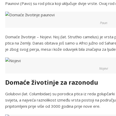
Paunovi (Pavo) su rod ptica koji uključuje dvije vrste. Ovaj rod n
Paun
Domaće životinje – Nojevi. Noj (lat. Struthio camelus) je vrsta p
ptica na Zemlji. Danas obitava još samo u Africi južno od Sahare. 
je zbog svog perja, mesa i kože oduvijek bila značajna za ljude
Nojevi
Domaće životinje za razonodu
Golubovi (lat. Columbidae) su porodica ptica iz reda golupčark
svijeta, a najveća raznolikost između vrsta postoji na području
pripitomljeni prije više od 3000 godina prije nove ere.