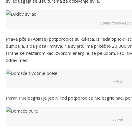
svilac uzgaja se u kulturama za dobivanje svile.
Ličinke dudovog svi
Prave pčele (Apinae) potporodica su kukaca, iz reda opnokrilaca
bumbara, a dalji osa i mrava. Na svijetu ima približno 20 000 v
Hrane se nektarom kao izvorom energije, te peludom, kao izv
zdrav med.
Pčele
Puran (Meleagris) je jedini rod potporodice Meleagridinae, por
Puran