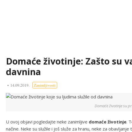
Domaće životinje: Zašto su v
davnina
14.09.2019.
Zanimljivosti
Domaće životinje su prij
U ovoj objavi pogledajte neke zanimljive
domaće životinje
. 
načine. Neke su služile i još služe za hranu, neke za obavljanje