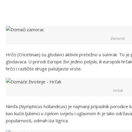
Zamorac
Hrčci (Cricetinae) su glodavci aktivni pretežno u sumrak. To je
glodavaca. U prirodi Europe živi jedino poljski, ili europski hrč
hrčci i različite druge patuljaste vrste.
Hrčak
Nimfa (Nymphicus hollandicus) je najmanji pripadnik porodice k
kao kućni ljubimci u cijelom svijetu i uglavnom ih je lako održ
popularnosti, odmah iza tigrica.