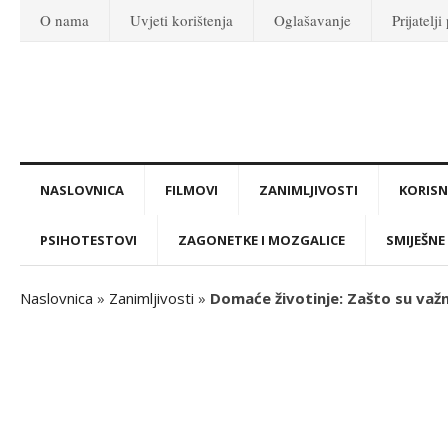
O nama
Uvjeti korištenja
Oglašavanje
Prijatelji
NASLOVNICA
FILMOVI
ZANIMLJIVOSTI
KORISNI
PSIHOTESTOVI
ZAGONETKE I MOZGALICE
SMIJEŠNE 
Naslovnica
»
Zanimljivosti
»
Domaće životinje: Zašto su važ