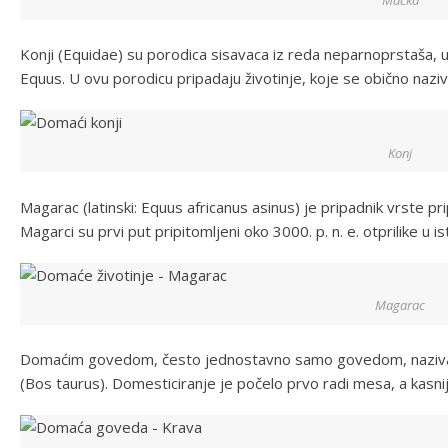
Konji (Equidae) su porodica sisavaca iz reda neparnoprstaša, u
Equus. U ovu porodicu pripadaju životinje, koje se obično nazi
Konj
Magarac (latinski: Equus africanus asinus) je pripadnik vrste pr
Magarci su prvi put pripitomljeni oko 3000. p. n. e. otprilike u ist
Magarac
Domaćim govedom, često jednostavno samo govedom, nazivaju
(Bos taurus). Domesticiranje je počelo prvo radi mesa, a kasnij