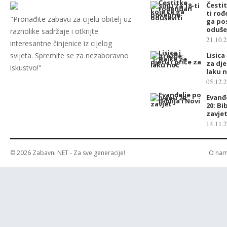
Čestit
ti ro
"Pronađite zabavu za cijelu obitelj uz
ga po
oduše
raznolike sadržaje i otkrijte
21.10.
interesantne činjenice iz cijelog
svijeta. Spremite se za nezaboravno
Lisica
za dje
iskustvo!"
laku 
05.12.
Evanđ
20: Bib
zavje
14.11.
© 2026
Zabavni NET
- Za sve generacije!
O na