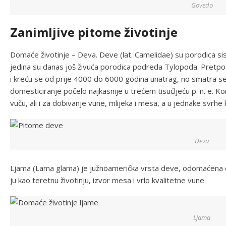
Govedo
Zanimljive pitome životinje
Domaće životinje – Deva. Deve (lat. Camelidae) su porodica sis
jedina su danas još živuća porodica podreda Tylopoda. Pretpo
i kreću se od prije 4000 do 6000 godina unatrag, no smatra s
domesticiranje počelo najkasnije u trećem tisućljeću p. n. e. K
vuču, ali i za dobivanje vune, mlijeka i mesa, a u jednake svrhe 
Deva
Ljama (Lama glama) je južnoamerička vrsta deve, odomaćena 
ju kao teretnu životinju, izvor mesa i vrlo kvalitetne vune.
Ljama