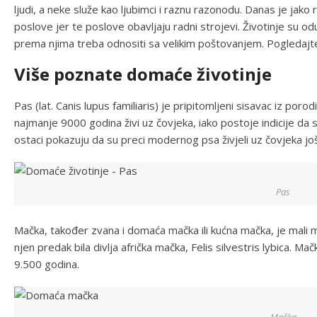
ljudi, a neke služe kao ljubimci i raznu razonodu. Danas je jako
poslove jer te poslove obavljaju radni strojevi. Životinje su od
prema njima treba odnositi sa velikim poštovanjem. Pogledajt
Više poznate domaće životinje
Pas (lat. Canis lupus familiaris) je pripitomljeni sisavac iz por
najmanje 9000 godina živi uz čovjeka, iako postoje indicije da s
ostaci pokazuju da su preci modernog psa živjeli uz čovjeka jo
Pas
Mačka, također zvana i domaća mačka ili kućna mačka, je mali m
njen predak bila divlja afrička mačka, Felis silvestris lybica. M
9.500 godina.
Mačka