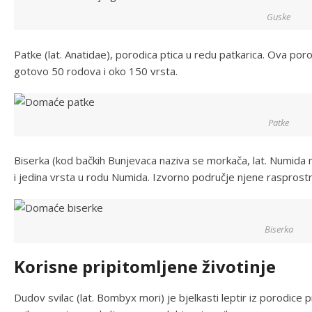
Guske
Patke (lat. Anatidae), porodica ptica u redu patkarica. Ova po
gotovo 50 rodova i oko 150 vrsta.
Patke
Biserka (kod bačkih Bunjevaca naziva se morkača, lat. Numida m
i jedina vrsta u rodu Numida. Izvorno područje njene rasprostr
Biserka
Korisne pripitomljene životinje
Dudov svilac (lat. Bombyx mori) je bjelkasti leptir iz porodice p