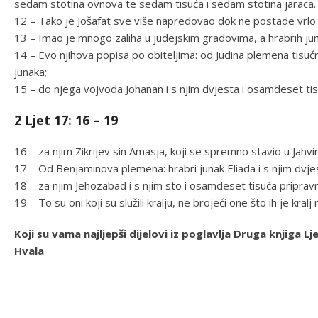
sedam stotina ovnova te sedam tisuća i sedam stotina jaraca.
12 – Tako je Jošafat sve više napredovao dok ne postade vrlo ve
13 – Imao je mnogo zaliha u judejskim gradovima, a hrabrih ju
14 – Evo njihova popisa po obiteljima: od Judina plemena tisućni
junaka;
15 – do njega vojvoda Johanan i s njim dvjesta i osamdeset tis
2 Ljet 17: 16 – 19
16 – za njim Zikrijev sin Amasja, koji se spremno stavio u Jahvin
17 – Od Benjaminova plemena: hrabri junak Eliada i s njim dvjest
18 – za njim Jehozabad i s njim sto i osamdeset tisuća pripravn
19 – To su oni koji su služili kralju, ne brojeći one što ih je kra
Koji su vama najljepši dijelovi iz poglavlja Druga knjiga
Hvala