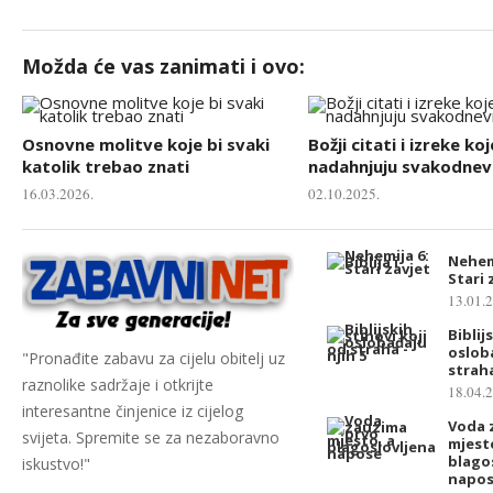
Možda će vas zanimati i ovo:
Osnovne molitve koje bi svaki
Božji citati i izreke koj
katolik trebao znati
nadahnjuju svakodnevn
16.03.2026.
02.10.2025.
Nehemi
Stari 
13.01.
Biblij
oslob
"Pronađite zabavu za cijelu obitelj uz
strah
raznolike sadržaje i otkrijte
18.04.
interesantne činjenice iz cijelog
Voda 
svijeta. Spremite se za nezaboravno
mjest
blago
iskustvo!"
napo