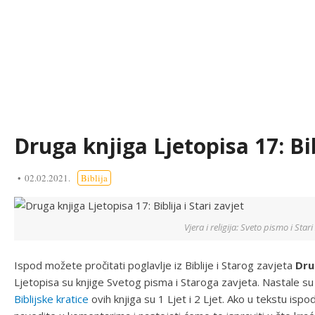
Druga knjiga Ljetopisa 17: Bib
02.02.2021.
Biblija
Vjera i religija: Sveto pismo i Stari
Ispod možete pročitati poglavlje iz Biblije i Starog zavjeta
Dru
Ljetopisa su knjige Svetog pisma i Staroga zavjeta. Nastale su 
Biblijske kratice
ovih knjiga su 1 Ljet i 2 Ljet. Ako u tekstu is