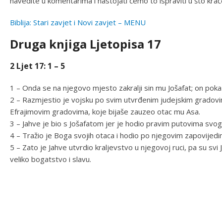
navedite u komentarima i nastojati ćemo to ispraviti u što kra
Biblija: Stari zavjet i Novi zavjet – MENU
Druga knjiga Ljetopisa 17
2 Ljet 17: 1 – 5
1 – Onda se na njegovo mjesto zakralji sin mu Jošafat; on pokaz
2 – Razmjestio je vojsku po svim utvrđenim judejskim gradovim
Efrajimovim gradovima, koje bijaše zauzeo otac mu Asa.
3 – Jahve je bio s Jošafatom jer je hodio pravim putovima svoga
4 – Tražio je Boga svojih otaca i hodio po njegovim zapovijedima
5 – Zato je Jahve utvrdio kraljevstvo u njegovoj ruci, pa su svi 
veliko bogatstvo i slavu.