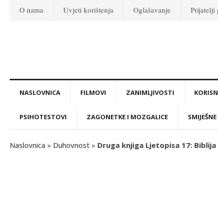
O nama
Uvjeti korištenja
Oglašavanje
Prijatelji
NASLOVNICA
FILMOVI
ZANIMLJIVOSTI
KORISNI
PSIHOTESTOVI
ZAGONETKE I MOZGALICE
SMIJEŠNE 
Naslovnica
»
Duhovnost
»
Druga knjiga Ljetopisa 17: Biblija 