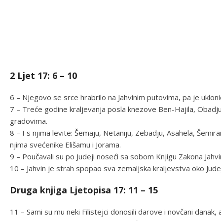
2 Ljet 17: 6 – 10
6 – Njegovo se srce hrabrilo na Jahvinim putovima, pa je uklonio 
7 – Treće godine kraljevanja posla knezove Ben-Hajila, Obadju,
gradovima.
8 – I s njima levite: Šemaju, Netaniju, Zebadju, Asahela, Šemira
njima svećenike Elišamu i Jorama.
9 – Poučavali su po Judeji noseći sa sobom Knjigu Zakona Jahvin
10 – Jahvin je strah spopao sva zemaljska kraljevstva oko Judeje
Druga knjiga Ljetopisa 17: 11 – 15
11 – Sami su mu neki Filistejci donosili darove i novčani danak,