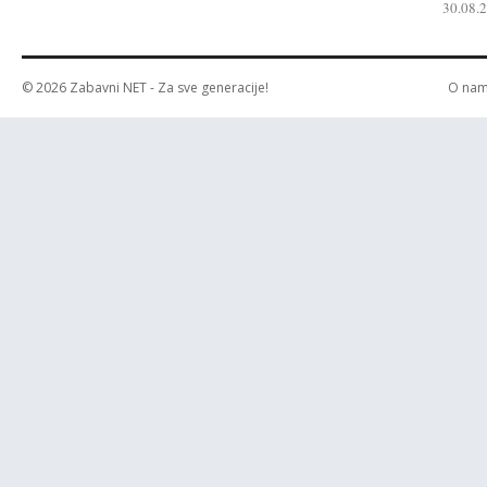
30.08.
© 2026
Zabavni NET
- Za sve generacije!
O na