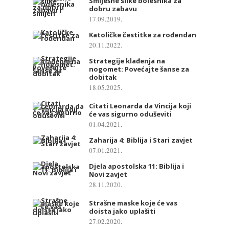
Smiješne slike bolesnika za
dobru zabavu
17.09.2019.
Katoličke čestitke za rođendan
20.11.2022.
Strategije klađenja na
nogomet: Povećajte šanse za
dobitak
18.05.2025.
Citati Leonarda da Vincija koji
će vas sigurno oduševiti
01.04.2021.
Zaharija 4: Biblija i Stari zavjet
07.01.2021.
Djela apostolska 11: Biblija i
Novi zavjet
28.11.2020.
Strašne maske koje će vas
doista jako uplašiti
27.02.2020.