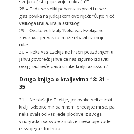
svoju nečist i piju svoju mokraću?”
28 – Tada se veliki peharnik uspravi i u sav
glas povika na judejskom ove riječi: “Čujte riječ
velikoga kralja, kralja asirskog!
29 – Ovako veli kralj: ‘Neka vas Ezekija ne
zavarava, jer vas ne može izbaviti iz moje
ruke.
30 – Neka vas Ezekija ne hrabri pouzdanjem u
Jahvu govoreći: Jahve će nas sigurno izbaviti,
ovaj grad neće pasti u ruke kralju asirskom.’
Druga knjiga o kraljevima 18: 31 –
35
31 – Ne slušajte Ezekije, jer ovako veli asirski
kralj: ‘Sklopite mir sa mnom, predajte mi se, pa
neka svaki od vas jede plodove iz svoga
vinograda i sa svoje smokve i neka pije vode
iz svojega studenca