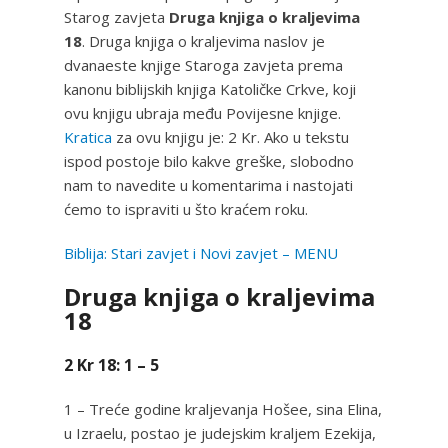
Starog zavjeta
Druga knjiga o kraljevima
18
. Druga knjiga o kraljevima naslov je
dvanaeste knjige Staroga zavjeta prema
kanonu biblijskih knjiga Katoličke Crkve, koji
ovu knjigu ubraja među Povijesne knjige.
Kratica
za ovu knjigu je: 2 Kr. Ako u tekstu
ispod postoje bilo kakve greške, slobodno
nam to navedite u komentarima i nastojati
ćemo to ispraviti u što kraćem roku.
Biblija: Stari zavjet i Novi zavjet – MENU
Druga knjiga o kraljevima
18
2 Kr 18: 1 – 5
1 – Treće godine kraljevanja Hošee, sina Elina,
u Izraelu, postao je judejskim kraljem Ezekija,