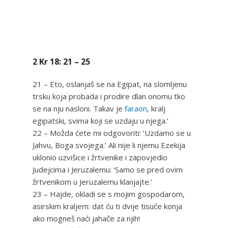
2 Kr 18: 21 – 25
21 – Eto, oslanjaš se na Egipat, na slomljenu
trsku koja probada i prodire dlan onomu tko
se na nju nasloni. Takav je
faraon
, kralj
egipatski, svima koji se uzdaju u njega.’
22 – Možda ćete mi odgovoriti: ‘Uzdamo se u
Jahvu, Boga svojega.’ Ali nije li njemu Ezekija
uklonio uzvišice i žrtvenike i zapovjedio
Judejcima i Jeruzalemu: ‘Samo se pred ovim
žrtvenikom u Jeruzalemu klanjajte.’
23 – Hajde, okladi se s mojim gospodarom,
asirskim kraljem: dat ću ti dvije tisuće konja
ako mogneš naći jahače za njih!