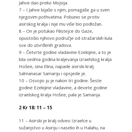
Jahve dao preko Mojsija.
7 – I Jahve bijaše s njim, pomagaše ga u svim
njegovim pothvatima. Pobunio se protiv
asirskog kralja i nije mu više bio podložan.
8 – On je potukao Filistejce do Gaze,
opustošio njihovo područje od stražarskih kula
sve do utvrđenih gradova.
9 – Četvrte godine vladavine Ezekijine, a to je
bila sedma godina kraljevanja izraelskog kralja
Hošee, sina Elina, napade asirski kralj
Salmanasar Samariju i opsjede je.
10 – Osvojio ju je nakon tri godine. Šeste
godine Ezekijine vladavine, a devete godine
izraelskog kralja Hošee, pala je Samarija.
2 Kr 18: 11 – 15
11 – Asirski je kralj odveo Izraelce u
sužanjstvo u Asiriju i naselio ih u Halahu, na