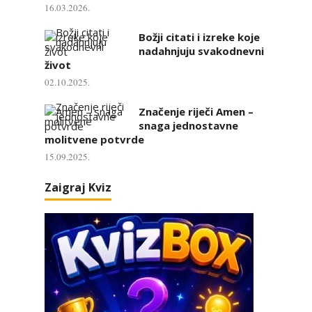
16.03.2026.
Božji citati i izreke koje
nadahnjuju svakodnevni
život
02.10.2025.
Značenje riječi Amen –
snaga jednostavne
molitvene potvrde
15.09.2025.
Zaigraj Kviz