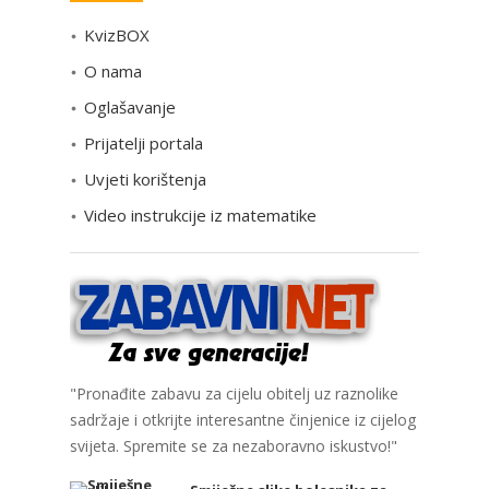
e
KvizBOX
g
o
O nama
r
Oglašavanje
i
Prijatelji portala
j
e
Uvjeti korištenja
Video instrukcije iz matematike
"Pronađite zabavu za cijelu obitelj uz raznolike
sadržaje i otkrijte interesantne činjenice iz cijelog
svijeta. Spremite se za nezaboravno iskustvo!"