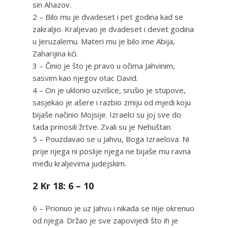
sin Ahazov.
2 – Bilo mu je dvadeset i pet godina kad se
zakraljio. Kraljevao je dvadeset i devet godina
u Jeruzalemu. Materi mu je bilo ime Abija,
Zaharijina kći.
3 – Činio je što je pravo u očima Jahvinim,
sasvim kao njegov otac David.
4 – On je uklonio uzvišice, srušio je stupove,
sasjekao je ašere i razbio zmiju od mjedi koju
bijaše načinio Mojsije. Izraelci su joj sve do
tada prinosili žrtve. Zvali su je Nehuštan.
5 – Pouzdavao se u Jahvu, Boga Izraelova. Ni
prije njega ni poslije njega ne bijaše mu ravna
među kraljevima judejskim.
2 Kr 18: 6 – 10
6 – Prionuo je uz Jahvu i nikada se nije okrenuo
od njega. Držao je sve zapovijedi što ih je