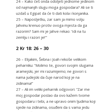
24 – Kako ćeš onda odoljeti jednome jedinom
od najmanjih slugu moga gospodara? Ali se ti
uzdaš u Egipat da će ti dati kola i konjanika.
25 – Naposljetku, zar sam ja mimo volju
Jahvinu krenuo protiv ovoga mjesta da ga
razorim? Sam mi je Jahve rekao: ‘Idi na tu
zemlju i razori je!'”
2 Kr 18: 26 – 30
26 – Elijakim, Šebna i Joah rekoše velikom
peharniku: “Molimo te, govori svojim slugama
aramejski, jer mi razumijemo; ne govori s
nama judejski da čuje narod koji je na
zidinama!”
27 – Ali im veliki peharnik odgovori: “Zar me
moj gospodar poslao da ovo kažem tvome
gospodaru i tebi, a ne upravo onim ljudima koji
sjede na zidinama, osuđeni da s vama jedu