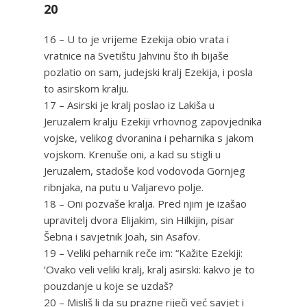
20
16 – U to je vrijeme Ezekija obio vrata i
vratnice na Svetištu Jahvinu što ih bijaše
pozlatio on sam, judejski kralj Ezekija, i posla
to asirskom kralju.
17 – Asirski je kralj poslao iz Lakiša u
Jeruzalem kralju Ezekiji vrhovnog zapovjednika
vojske, velikog dvoranina i peharnika s jakom
vojskom. Krenuše oni, a kad su stigli u
Jeruzalem, stadoše kod vodovoda Gornjeg
ribnjaka, na putu u Valjarevo polje.
18 – Oni pozvaše kralja. Pred njim je izašao
upravitelj dvora Elijakim, sin Hilkijin, pisar
Šebna i savjetnik Joah, sin Asafov.
19 – Veliki peharnik reče im: “Kažite Ezekiji:
‘Ovako veli veliki kralj, kralj asirski: kakvo je to
pouzdanje u koje se uzdaš?
20 – Misliš li da su prazne riječi već savjet i