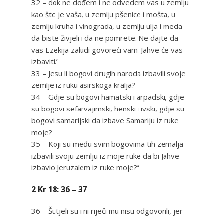
32 – dok ne dođem i ne odvedem vas u zemlju
kao što je vaša, u zemlju pšenice i mošta, u
zemlju kruha i vinograda, u zemlju ulja i meda
da biste živjeli i da ne pomrete. Ne dajte da
vas Ezekija zaludi govoreći vam: Jahve će vas
izbaviti.’
33 – Jesu li bogovi drugih naroda izbavili svoje
zemlje iz ruku asirskoga kralja?
34 – Gdje su bogovi hamatski i arpadski, gdje
su bogovi sefarvajimski, henski i ivski, gdje su
bogovi samarijski da izbave Samariju iz ruke
moje?
35 – Koji su među svim bogovima tih zemalja
izbavili svoju zemlju iz moje ruke da bi Jahve
izbavio Jeruzalem iz ruke moje?”
2 Kr 18: 36 – 37
36 – Šutjeli su i ni riječi mu nisu odgovorili, jer