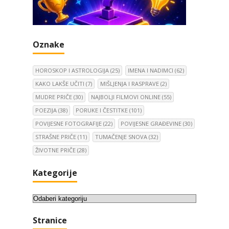
Oznake
HOROSKOP I ASTROLOGIJA
(25)
IMENA I NADIMCI
(62)
KAKO LAKŠE UČITI
(7)
MIŠLJENJA I RASPRAVE
(2)
MUDRE PRIČE
(30)
NAJBOLJI FILMOVI ONLINE
(55)
POEZIJA
(38)
PORUKE I ČESTITKE
(101)
POVIJESNE FOTOGRAFIJE
(22)
POVIJESNE GRAĐEVINE
(30)
STRAŠNE PRIČE
(11)
TUMAČENJE SNOVA
(32)
ŽIVOTNE PRIČE
(28)
Kategorije
K
a
Stranice
t