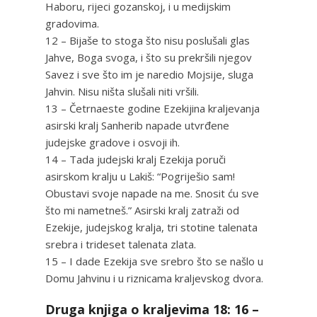
Haboru, rijeci gozanskoj, i u medijskim
gradovima.
12 – Bijaše to stoga što nisu poslušali glas
Jahve, Boga svoga, i što su prekršili njegov
Savez i sve što im je naredio Mojsije, sluga
Jahvin. Nisu ništa slušali niti vršili.
13 – Četrnaeste godine Ezekijina kraljevanja
asirski kralj Sanherib napade utvrđene
judejske gradove i osvoji ih.
14 – Tada judejski kralj Ezekija poruči
asirskom kralju u Lakiš: “Pogriješio sam!
Obustavi svoje napade na me. Snosit ću sve
što mi nametneš.” Asirski kralj zatraži od
Ezekije, judejskog kralja, tri stotine talenata
srebra i trideset talenata zlata.
15 – I dade Ezekija sve srebro što se našlo u
Domu Jahvinu i u riznicama kraljevskog dvora.
Druga knjiga o kraljevima 18: 16 –