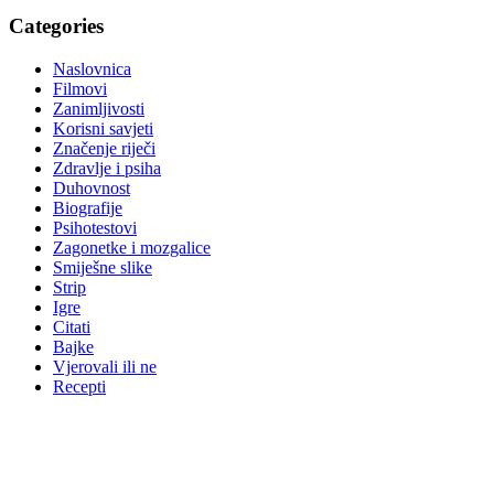
Categories
Naslovnica
Filmovi
Zanimljivosti
Korisni savjeti
Značenje riječi
Zdravlje i psiha
Duhovnost
Biografije
Psihotestovi
Zagonetke i mozgalice
Smiješne slike
Strip
Igre
Citati
Bajke
Vjerovali ili ne
Recepti