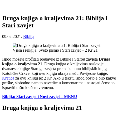
Druga knjiga o kraljevima 21: Biblija i
Stari zavjet
09.02.2021.
Biblija
Vjera i religija: Sveto pismo i Stari zavjet – 2 Kr 21
Ispod možete pročitati poglavlje iz Biblije i Starog zavjeta
Druga
knjiga o kraljevima 21
. Druga knjiga o kraljevima naslov je
dvanaeste knjige Staroga zavjeta prema kanonu biblijskih knjiga
Katoličke Crkve, koji ovu knjigu ubraja među Povijesne knjige.
Kratica
za ovu knjigu je: 2 Kr. Ako u tekstu ispod postoje bilo kakve
greške, slobodno nam to navedite u komentarima i nastojati ćemo to
ispraviti u što kraćem vremenu.
Biblija: Stari zavjet i Novi zavjet – MENU
Druga knjiga o kraljevima 21