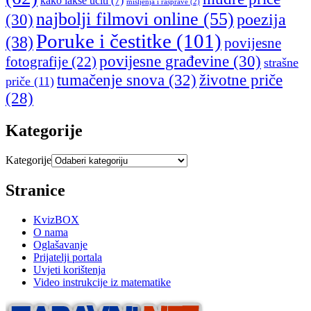
kako lakše učiti
(7)
mišljenja i rasprave
(2)
najbolji filmovi online
(55)
poezija
(30)
Poruke i čestitke
(101)
(38)
povijesne
povijesne građevine
(30)
fotografije
(22)
strašne
tumačenje snova
(32)
životne priče
priče
(11)
(28)
Kategorije
Kategorije
Stranice
KvizBOX
O nama
Oglašavanje
Prijatelji portala
Uvjeti korištenja
Video instrukcije iz matematike