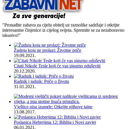
"Pronađite zabavu za cijelu obitelj uz raznolike sadržaje i otkrijte
interesantne činjenice iz cijelog svijeta. Spremite se za nezaboravno
iskustvo!"
Žudnja koja ne prolazi: Životne priče
19.09.2021.
Citati Nikole Tesle koji će vas sigurno oduševiti
20.12.2020.
Radnik i jadnik: Priče o životu
31.01.2021.
Vještice nisu izumrle: Otkrijte njihove tajne
13.08.2017.
Poslanica Hebrejima 12: Biblija i Novi zavjet
06.01.2021.