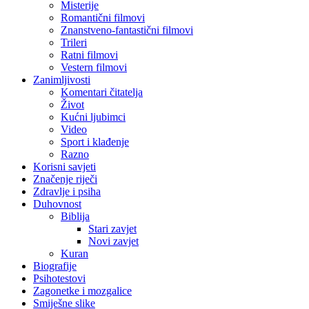
Misterije
Romantični filmovi
Znanstveno-fantastični filmovi
Trileri
Ratni filmovi
Vestern filmovi
Zanimljivosti
Komentari čitatelja
Život
Kućni ljubimci
Video
Sport i klađenje
Razno
Korisni savjeti
Značenje riječi
Zdravlje i psiha
Duhovnost
Biblija
Stari zavjet
Novi zavjet
Kuran
Biografije
Psihotestovi
Zagonetke i mozgalice
Smiješne slike