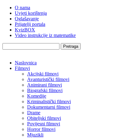
O nama
Uvjeti korištenja
Oglašavanje
Prijatelji portala
KvizBOX
Video instrukcije iz matematike
Pretraga
Naslovnica
Filmovi
Akcijski filmovi
Avanturistički filmovi
Animirani filmovi
Biografski filmovi
Komedije
Kriminalistički filmovi
Dokumentarni filmovi
Drame
Obiteljski filmovi
Povijesni filmovi
Horror filmovi
Mjuzikli