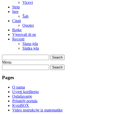
Vicevi
Strip
Igre
Šah
Citati
Quotes
Bajke
Vjerovali ili ne
Recepti
Slana jela
Slatka jela
Search
Menu
Search
Pages
O nama
Uvjeti korištenja
Oglašavanje
Prijatelji portala
KvizBOX
Video instrukcije iz matematike