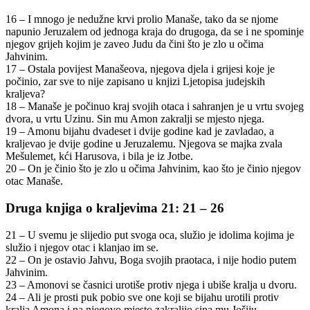
16 – I mnogo je nedužne krvi prolio Manaše, tako da se njome
napunio Jeruzalem od jednoga kraja do drugoga, da se i ne spominje
njegov grijeh kojim je zaveo Judu da čini što je zlo u očima
Jahvinim.
17 – Ostala povijest Manašeova, njegova djela i grijesi koje je
počinio, zar sve to nije zapisano u knjizi Ljetopisa judejskih
kraljeva?
18 – Manaše je počinuo kraj svojih otaca i sahranjen je u vrtu svojeg
dvora, u vrtu Uzinu. Sin mu Amon zakralji se mjesto njega.
19 – Amonu bijahu dvadeset i dvije godine kad je zavladao, a
kraljevao je dvije godine u Jeruzalemu. Njegova se majka zvala
Mešulemet, kći Harusova, i bila je iz Jotbe.
20 – On je činio što je zlo u očima Jahvinim, kao što je činio njegov
otac Manaše.
Druga knjiga o kraljevima 21: 21 – 26
21 – U svemu je slijedio put svoga oca, služio je idolima kojima je
služio i njegov otac i klanjao im se.
22 – On je ostavio Jahvu, Boga svojih praotaca, i nije hodio putem
Jahvinim.
23 – Amonovi se časnici urotiše protiv njega i ubiše kralja u dvoru.
24 – Ali je prosti puk pobio sve one koji se bijahu urotili protiv
kralja Amona i na njegovo mjesto zakraljio sina mu Jošiju.