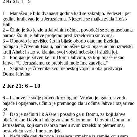
2 Kr 21: 1 – 5
1 – Manašeu je bilo dvanaest godina kad se zakraljio. Pedeset i pet
godina kraljevao je u Jeruzalemu. Njegova se majka zvala Hefsi-
Bah.
2 – Činio je što je zlo u Jahvinim očima, povodeći se za gnusobama
naroda što ih je Jahve protjerao pred Izraelovim sinovima.
3 – Obnovio je uzvišice što ih bijaše oborio otac mu Ezekija,
podigao je žrtvenik Baalu, načinio ašere kako bijaše učinio izraelski
kralj Ahab; i stao se klanjati svoj vojsci nebeskoj i služiti joj.
4 – Podigao je žrtvenike i u Domu Jahvinu, za koji bijaše rekao
Jahve: “U Jeruzalemu će prebivati moje Ime zauvijek.”
5 – Sagradio je žrtvenike svoj nebeskoj vojsci u oba predvorja
Doma Jahvina.
2 Kr 21: 6 – 10
6 – I sinove je svoje proveo kroz oganj. Vračao je, gatao, stvorio
bajače i opsjenare, učinio je premnogo zla u očima Jahve i razjarivao
ga.
7 – Dao je načiniti lik Ašere i posadio ga u Domu, za koji Jahve
bijaše rekao Davidu i njegovu sinu Salomonu: “U ovom Domu i u
Jeruzalemu, koji sam izabrao među svim izraelskim plemenima,
postavit ću svoje Ime zauvijek.
8 – Neću više dati da noga Izraelaca uzmakne iz zemlje koju sam