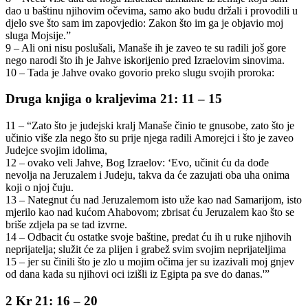
dao u baštinu njihovim očevima, samo ako budu držali i provodili u
djelo sve što sam im zapovjedio: Zakon što im ga je objavio moj
sluga Mojsije.”
9 – Ali oni nisu poslušali, Manaše ih je zaveo te su radili još gore
nego narodi što ih je Jahve iskorijenio pred Izraelovim sinovima.
10 – Tada je Jahve ovako govorio preko slugu svojih proroka:
Druga knjiga o kraljevima 21: 11 – 15
11 – “Zato što je judejski kralj Manaše činio te gnusobe, zato što je
učinio više zla nego što su prije njega radili Amorejci i što je zaveo
Judejce svojim idolima,
12 – ovako veli Jahve, Bog Izraelov: ‘Evo, učinit ću da dođe
nevolja na Jeruzalem i Judeju, takva da će zazujati oba uha onima
koji o njoj čuju.
13 – Nategnut ću nad Jeruzalemom isto uže kao nad Samarijom, isto
mjerilo kao nad kućom Ahabovom; zbrisat ću Jeruzalem kao što se
briše zdjela pa se tad izvrne.
14 – Odbacit ću ostatke svoje baštine, predat ću ih u ruke njihovih
neprijatelja; služit će za plijen i grabež svim svojim neprijateljima
15 – jer su činili što je zlo u mojim očima jer su izazivali moj gnjev
od dana kada su njihovi oci izišli iz Egipta pa sve do danas.'”
2 Kr 21: 16 – 20