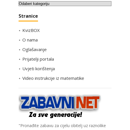
K
a
Stranice
t
e
KvizBOX
g
o
O nama
r
Oglašavanje
i
Prijatelji portala
j
e
Uvjeti korištenja
Video instrukcije iz matematike
"Pronađite zabavu za cijelu obitelj uz raznolike