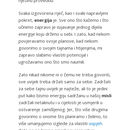
njezinu provedbu.
Svaka izgovorena riječ, kao i svaki napravljeni
pokret,
energija
je. Sve ono što kažemo i što
učinimo zapravo je isijavanje jednog dijela
energije koju držimo u sebi. I zato, kad nekom
povjeravamo svoje planove, kad nekom
govorimo o svojim tajnama i htijenjima, mi
zapravo slabimo vlastiti potencijal i
ugrožavamo ono što smo naumili.
Zato nikad nikome ni o čemu ne treba govoriti,
sve uvijek treba držati samo za sebe. Zadržati
za sebe tajnu uvijek je najteže, ali to je jedini
put kako bismo energiju sadržanu u našoj
misli
zadržali netaknutu i u cijelosti je usmjerili u
ostvarenje zamišljenog. Jer, što više drugima
govorimo o onome što planiramo i želimo, to
više umanjujemo izglede za vlastiti
uspjeh
.