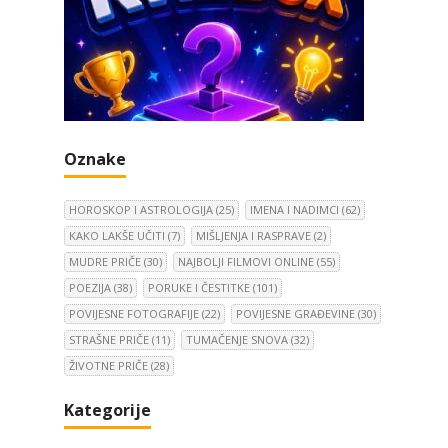
Oznake
HOROSKOP I ASTROLOGIJA
(25)
IMENA I NADIMCI
(62)
KAKO LAKŠE UČITI
(7)
MIŠLJENJA I RASPRAVE
(2)
MUDRE PRIČE
(30)
NAJBOLJI FILMOVI ONLINE
(55)
POEZIJA
(38)
PORUKE I ČESTITKE
(101)
POVIJESNE FOTOGRAFIJE
(22)
POVIJESNE GRAĐEVINE
(30)
STRAŠNE PRIČE
(11)
TUMAČENJE SNOVA
(32)
ŽIVOTNE PRIČE
(28)
Kategorije