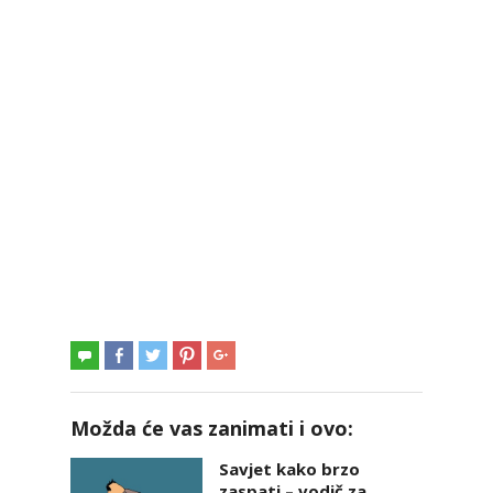
Možda će vas zanimati i ovo:
Savjet kako brzo
zaspati – vodič za