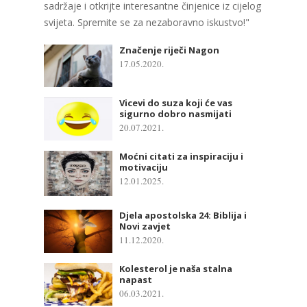
sadržaje i otkrijte interesantne činjenice iz cijelog
svijeta. Spremite se za nezaboravno iskustvo!"
Značenje riječi Nagon
17.05.2020.
Vicevi do suza koji će vas
sigurno dobro nasmijati
20.07.2021.
Moćni citati za inspiraciju i
motivaciju
12.01.2025.
Djela apostolska 24: Biblija i
Novi zavjet
11.12.2020.
Kolesterol je naša stalna
napast
06.03.2021.