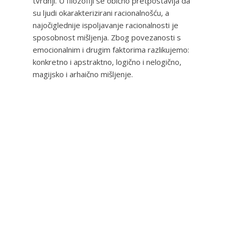
tvrdnji. U filozofiji se obično pretpostavlja da
su ljudi okarakterizirani racionalnošću, a
najočiglednije ispoljavanje racionalnosti je
sposobnost mišljenja. Zbog povezanosti s
emocionalnim i drugim faktorima razlikujemo:
konkretno i apstraktno, logično i nelogično,
magijsko i arhaično mišljenje.