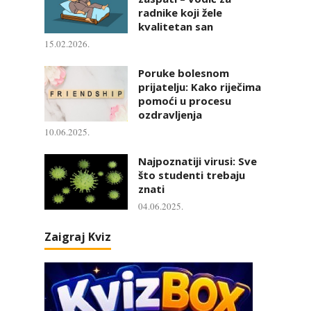
radnike koji žele
kvalitetan san
15.02.2026.
Poruke bolesnom
prijatelju: Kako riječima
pomoći u procesu
ozdravljenja
10.06.2025.
Najpoznatiji virusi: Sve
što studenti trebaju
znati
04.06.2025.
Zaigraj Kviz