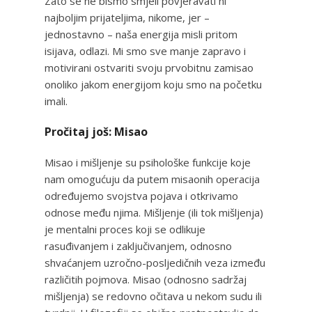
Zato se ne bismo smjeli povjeravati ni
najboljim prijateljima, nikome, jer –
jednostavno – naša energija misli pritom
isijava, odlazi. Mi smo sve manje zapravo i
motivirani ostvariti svoju prvobitnu zamisao
onoliko jakom energijom koju smo na početku
imali.
Pročitaj još: Misao
Misao i mišljenje su psihološke funkcije koje
nam omogućuju da putem misaonih operacija
određujemo svojstva pojava i otkrivamo
odnose među njima. Mišljenje (ili tok mišljenja)
je mentalni proces koji se odlikuje
rasuđivanjem i zaključivanjem, odnosno
shvaćanjem uzročno-posljedičnih veza između
različitih pojmova. Misao (odnosno sadržaj
mišljenja) se redovno očitava u nekom sudu ili