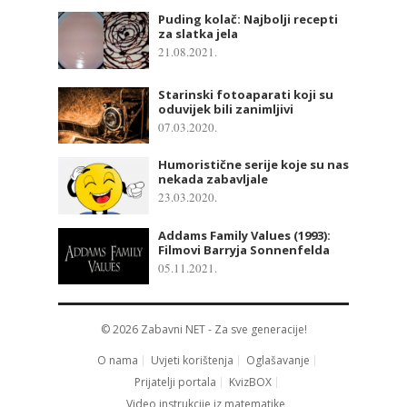
Puding kolač: Najbolji recepti
za slatka jela
21.08.2021.
Starinski fotoaparati koji su
oduvijek bili zanimljivi
07.03.2020.
Humoristične serije koje su nas
nekada zabavljale
23.03.2020.
Addams Family Values (1993):
Filmovi Barryja Sonnenfelda
05.11.2021.
© 2026
Zabavni NET
- Za sve generacije!
O nama
Uvjeti korištenja
Oglašavanje
Prijatelji portala
KvizBOX
Video instrukcije iz matematike