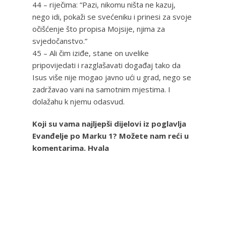
44 – riječima: “Pazi, nikomu ništa ne kazuj,
nego idi, pokaži se svećeniku i prinesi za svoje
očišćenje što propisa Mojsije, njima za
svjedočanstvo.”
45 – Ali čim iziđe, stane on uvelike
pripovijedati i razglašavati događaj tako da
Isus više nije mogao javno ući u grad, nego se
zadržavao vani na samotnim mjestima. I
dolažahu k njemu odasvud.
Koji su vama najljepši dijelovi iz poglavlja
Evanđelje po Marku 1? Možete nam reći u
komentarima. Hvala