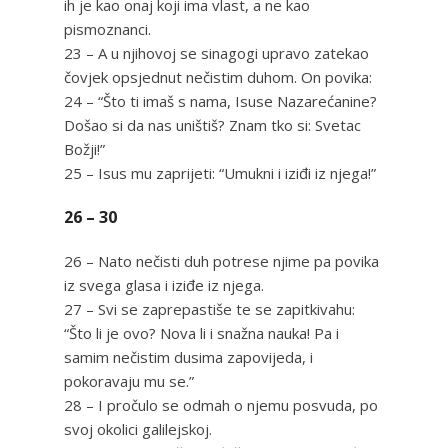
ih je kao onaj koji ima vlast, a ne kao
pismoznanci.
23 – A u njihovoj se sinagogi upravo zatekao
čovjek opsjednut nečistim duhom. On povika:
24 – “Što ti imaš s nama, Isuse Nazarećanine?
Došao si da nas uništiš? Znam tko si: Svetac
Božji!”
25 – Isus mu zaprijeti: “Umukni i iziđi iz njega!”
26 – 30
26 – Nato nečisti duh potrese njime pa povika
iz svega glasa i iziđe iz njega.
27 – Svi se zaprepastiše te se zapitkivahu:
“Što li je ovo? Nova li i snažna nauka! Pa i
samim nečistim dusima zapovijeda, i
pokoravaju mu se.”
28 – I pročulo se odmah o njemu posvuda, po
svoj okolici galilejskoj.