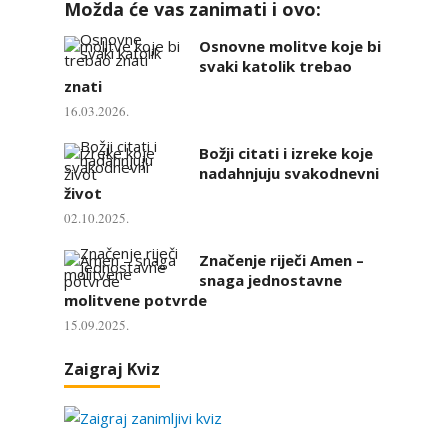
Možda će vas zanimati i ovo:
Osnovne molitve koje bi
svaki katolik trebao
znati
16.03.2026.
Božji citati i izreke koje
nadahnjuju svakodnevni
život
02.10.2025.
Značenje riječi Amen –
snaga jednostavne
molitvene potvrde
15.09.2025.
Zaigraj Kviz