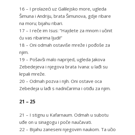
16 – I prolazeći uz Galilejsko more, ugleda
Šimuna i Andriju, brata Šimunova, gdje ribare
na moru; bijahu ribari.
17 – I reče im Isus: “Hajdete za mnom i učinit
ću vas ribarima ljudi!”
18 – Oni odmah ostaviše mreže i pođoše za
njim.
19 – Pošavši malo naprijed, ugleda Jakova
Zebedejeva i njegova brata Ivana: u lađi su
krpali mreže.
20 – Odmah pozva i njih. Oni ostave oca
Zebedeja u lađi s nadničarima i otiđu za njim.
21 – 25
21 – I stignu u Kafarnaum. Odmah u subotu
uđe on u sinagogu i poče naučavati.
22 – Bijahu zaneseni njegovim naukom. Ta učio