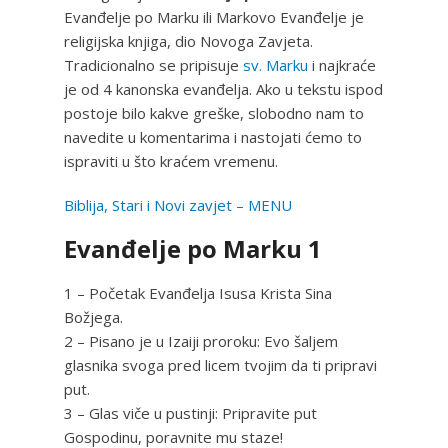
Evanđelje po Marku ili Markovo Evanđelje je
religijska knjiga, dio Novoga Zavjeta.
Tradicionalno se pripisuje
sv. Marku
i najkraće
je od 4 kanonska evanđelja. Ako u tekstu ispod
postoje bilo kakve greške, slobodno nam to
navedite u komentarima i nastojati ćemo to
ispraviti u što kraćem vremenu.
Biblija, Stari i Novi zavjet – MENU
Evanđelje po Marku 1
1 – Početak Evanđelja Isusa Krista Sina
Božjega.
2 – Pisano je u Izaiji proroku: Evo šaljem
glasnika svoga pred licem tvojim da ti pripravi
put.
3 – Glas viče u pustinji: Pripravite put
Gospodinu, poravnite mu staze!