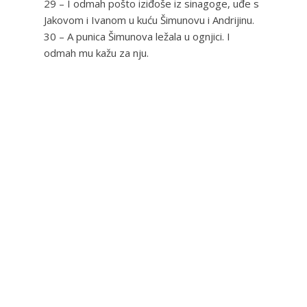
29 – I odmah pošto iziđoše iz sinagoge, uđe s
Jakovom i Ivanom u kuću Šimunovu i Andrijinu.
30 – A punica Šimunova ležala u ognjici. I
odmah mu kažu za nju.