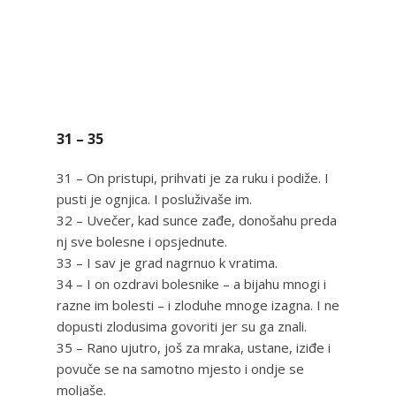
31 – 35
31 – On pristupi, prihvati je za ruku i podiže. I
pusti je ognjica. I posluživaše im.
32 – Uvečer, kad sunce zađe, donošahu preda
nj sve bolesne i opsjednute.
33 – I sav je grad nagrnuo k vratima.
34 – I on ozdravi bolesnike – a bijahu mnogi i
razne im bolesti – i zloduhe mnoge izagna. I ne
dopusti zlodusima govoriti jer su ga znali.
35 – Rano ujutro, još za mraka, ustane, iziđe i
povuče se na samotno mjesto i ondje se
moljaše.