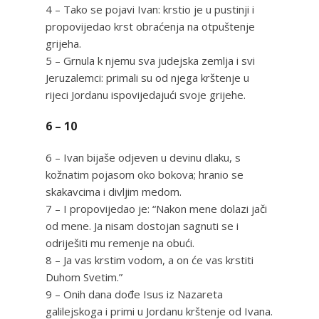
4 – Tako se pojavi Ivan: krstio je u pustinji i
propovijedao krst obraćenja na otpuštenje
grijeha.
5 – Grnula k njemu sva judejska zemlja i svi
Jeruzalemci: primali su od njega krštenje u
rijeci Jordanu ispovijedajući svoje grijehe.
6 – 10
6 – Ivan bijaše odjeven u devinu dlaku, s
kožnatim pojasom oko bokova; hranio se
skakavcima i divljim medom.
7 – I propovijedao je: “Nakon mene dolazi jači
od mene. Ja nisam dostojan sagnuti se i
odriješiti mu remenje na obući.
8 – Ja vas krstim vodom, a on će vas krstiti
Duhom Svetim.”
9 – Onih dana dođe Isus iz Nazareta
galilejskoga i primi u Jordanu krštenje od Ivana.