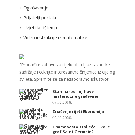
r
Oglašavanje
i
Prijatelji portala
j
e
Uvjeti korištenja
Video instrukcije iz matematike
"Pronađite zabavu za cijelu obitelj uz raznolike
sadržaje i otkrijte interesantne činjenice iz cijelog
svijeta. Spremite se za nezaboravno iskustvo!"
Stari narod i njihove
misteriozne građevine
09.02.2018.
Značenje riječi Ekonomija
02.03.2020.
Osamnaesto stoljeće: Tko je
grof Saint Germain?