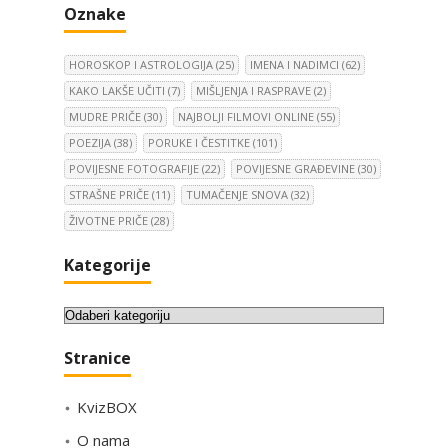
Oznake
HOROSKOP I ASTROLOGIJA
(25)
IMENA I NADIMCI
(62)
KAKO LAKŠE UČITI
(7)
MIŠLJENJA I RASPRAVE
(2)
MUDRE PRIČE
(30)
NAJBOLJI FILMOVI ONLINE
(55)
POEZIJA
(38)
PORUKE I ČESTITKE
(101)
POVIJESNE FOTOGRAFIJE
(22)
POVIJESNE GRAĐEVINE
(30)
STRAŠNE PRIČE
(11)
TUMAČENJE SNOVA
(32)
ŽIVOTNE PRIČE
(28)
Kategorije
K
a
Stranice
t
e
KvizBOX
g
o
O nama