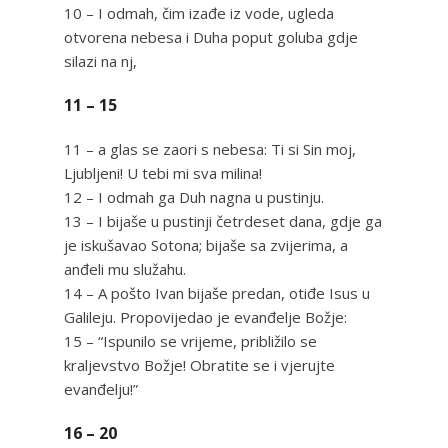
10 – I odmah, čim izađe iz vode, ugleda
otvorena nebesa i Duha poput goluba gdje
silazi na nj,
11 – 15
11 – a glas se zaori s nebesa: Ti si Sin moj,
Ljubljeni! U tebi mi sva milina!
12 – I odmah ga Duh nagna u pustinju.
13 – I bijaše u pustinji četrdeset dana, gdje ga
je iskušavao Sotona; bijaše sa zvijerima, a
anđeli mu služahu.
14 – A pošto Ivan bijaše predan, otiđe Isus u
Galileju. Propovijedao je evanđelje Božje:
15 – “Ispunilo se vrijeme, približilo se
kraljevstvo Božje! Obratite se i vjerujte
evanđelju!”
16 – 20