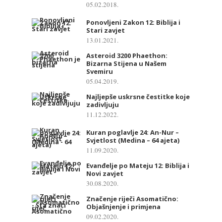
05.02.2018.
Ponovljeni Zakon 12: Biblija i
Stari zavjet
13.01.2021.
Asteroid 3200 Phaethon:
Bizarna Stijena u Našem
Svemiru
05.04.2019.
Najljepše uskrsne čestitke koje
zadivljuju
11.12.2022.
Kuran poglavlje 24: An-Nur –
Svjetlost (Medina – 64 ajeta)
11.09.2020.
Evanđelje po Mateju 12: Biblija i
Novi zavjet
30.08.2020.
Značenje riječi Asomatično:
Objašnjenje i primjena
09.02.2020.