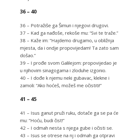
36 – 40
36 – Potražiše ga Šimun i njegovi drugovi.
37 – Kad ga nađoše, rekoše mu: “Svi te traže.”
38 – Kaže im: “Hajdemo drugamo, u obližnja
mjesta, da i ondje propovijedam! Ta zato sam
došao.”
39 – I prođe svom Galilejom: propovijedao je
u njihovim sinagogama i zloduhe izgonio.
40 – I dođe k njemu neki gubavac, klekne i
zamoli: “Ako hoćeš, možeš me očistiti!”
41 – 45
41 – Isus ganut pruži ruku, dotače ga se pa će
mu: “Hoću, budi čist!”
42 – I odmah nesta s njega gube i očisti se.
43 – Isus se otrese na nj i odmah ga otpravi