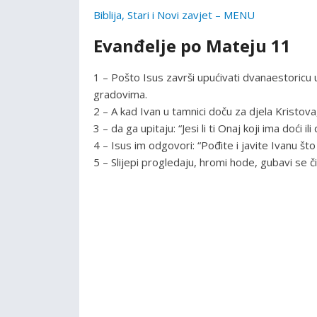
Biblija, Stari i Novi zavjet – MENU
Evanđelje po Mateju 11
1 – Pošto Isus završi upućivati dvanaestoricu 
gradovima.
2 – A kad Ivan u tamnici doču za djela Kristova
3 – da ga upitaju: “Jesi li ti Onaj koji ima doći 
4 – Isus im odgovori: “Pođite i javite Ivanu što st
5 – Slijepi progledaju, hromi hode, gubavi se č