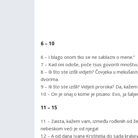
6 – 10
6 – I blago onom tko se ne sablazni o mene.”
7 – Kad oni odoše, poče Isus govoriti mnoštvu o 
8 – Ili što ste izišli vidjeti? Čovjeka u meku
dvorima.
9 – Ili što ste izišli? Vidjeti proroka? Da, kaže
10 – On je onaj o kome je pisano: Evo, ja šalj
11 – 15
11 – Zaista, kažem vam, između rođenih od žene 
nebeskom veći je od njega!
12 – A od dana Ivana Krstitelja do sada kraljev