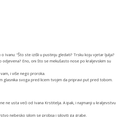
Ivanu: “Što ste izišli u pustinju gledati? Trsku koju vjetar ljulja?
šasto odjevena? Eno, oni što se mekušasto nose po kraljevskim su
m vam, i više nego proroka.
em glasnika svoga pred licem tvojim da pripravi put pred tobom.
ne usta veći od Ivana Krstitelja. A ipak, i najmanji u kraljevstvu
stvo nebesko silom se probija i siloviti ga grabe.