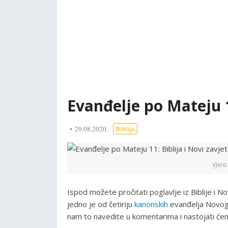
Evanđelje po Mateju 1
29.08.2020.
Biblija
Vjera 
Ispod možete pročitati poglavlje iz Biblije i 
jedno je od četiriju
kanonskih
evanđelja Novoga
nam to navedite u komentarima i nastojati ćem