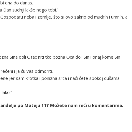
 bi ona do danas.
a Dan sudnji lakše nego tebi.”
 Gospodaru neba i zemlje, što si ovo sakrio od mudrih i umnih, a
na Sina doli Otac niti tko pozna Oca doli Sin i onaj kome Sin
rećeni i ja ću vas odmoriti.
ne jer sam krotka i ponizna srca i naći ćete spokoj dušama
 lako.”
a Evanđelje po Mateju 11? Možete nam reći u komentarima.