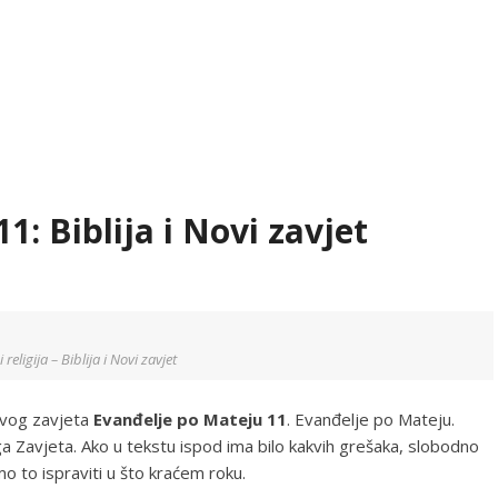
1: Biblija i Novi zavjet
i religija – Biblija i Novi zavjet
Novog zavjeta
Evanđelje po Mateju 11
. Evanđelje po Mateju.
 Zavjeta. Ako u tekstu ispod ima bilo kakvih grešaka, slobodno
o to ispraviti u što kraćem roku.