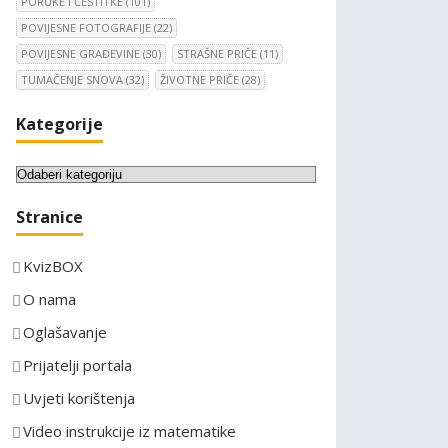
PORUKE I ČESTITKE
(101)
POVIJESNE FOTOGRAFIJE
(22)
POVIJESNE GRAĐEVINE
(30)
STRAŠNE PRIČE
(11)
TUMAČENJE SNOVA
(32)
ŽIVOTNE PRIČE
(28)
Kategorije
K
a
Stranice
t
e
KvizBOX
g
o
O nama
r
Oglašavanje
i
Prijatelji portala
j
e
Uvjeti korištenja
Video instrukcije iz matematike