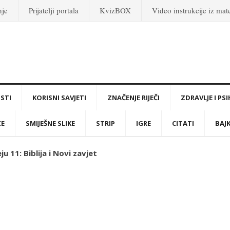
nje
Prijatelji portala
KvizBOX
Video instrukcije iz ma
STI
KORISNI SAVJETI
ZNAČENJE RIJEČI
ZDRAVLJE I PS
CE
SMIJEŠNE SLIKE
STRIP
IGRE
CITATI
BAJ
u 11: Biblija i Novi zavjet