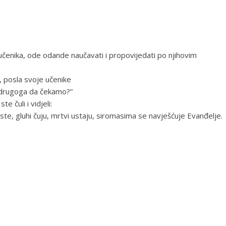
učenika, ode odande naučavati i propovijedati po njihovim
, posla svoje učenike
ili drugoga da čekamo?”
e čuli i vidjeli:
iste, gluhi čuju, mrtvi ustaju, siromasima se navješćuje Evanđelje.