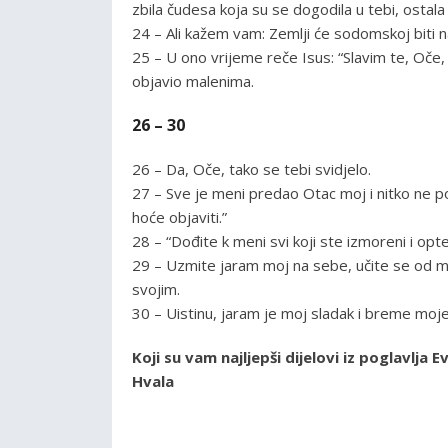
zbila čudesa koja su se dogodila u tebi, ostala
24 – Ali kažem vam: Zemlji će sodomskoj biti n
25 – U ono vrijeme reče Isus: “Slavim te, Oče,
objavio malenima.
26 – 30
26 – Da, Oče, tako se tebi svidjelo.
27 – Sve je meni predao Otac moj i nitko ne poz
hoće objaviti.”
28 – “Dođite k meni svi koji ste izmoreni i opte
29 – Uzmite jaram moj na sebe, učite se od me
svojim.
30 – Uistinu, jaram je moj sladak i breme moje
Koji su vam najljepši dijelovi iz poglavlj
Hvala