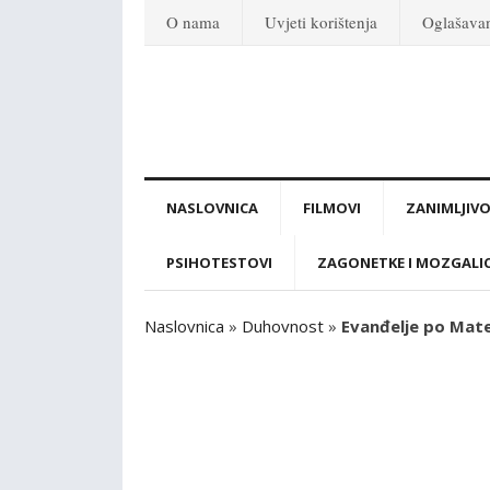
O nama
Uvjeti korištenja
Oglašava
NASLOVNICA
FILMOVI
ZANIMLJIVO
PSIHOTESTOVI
ZAGONETKE I MOZGALI
Naslovnica
»
Duhovnost
»
Evanđelje po Matej