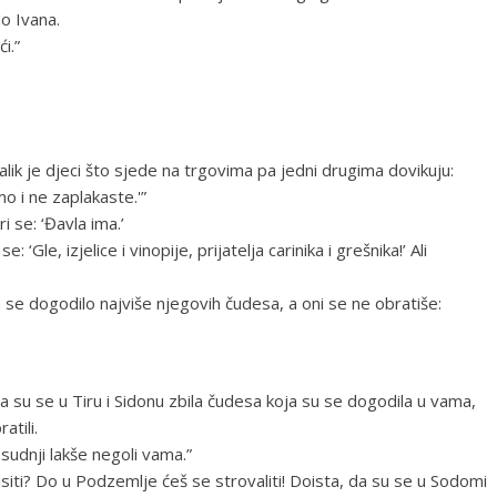
do Ivana.
i.”
ik je djeci što sjede na trgovima pa jedni drugima dovikuju:
o i ne zaplakaste.'”
i se: ‘Đavla ima.’
: ‘Gle, izjelice i vinopije, prijatelja carinika i grešnika!’ Ali
se dogodilo najviše njegovih čudesa, a oni se ne obratiše:
Da su se u Tiru i Sidonu zbila čudesa koja su se dogodila u vama,
atili.
 sudnji lakše negoli vama.”
isiti? Do u Podzemlje ćeš se strovaliti! Doista, da su se u Sodomi