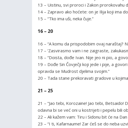
13 – Uistinu, svi proroci i Zakon prorokovahu 
14 – Zapravo ako hoćete: on je Ilija koji ima doć
15 – “Tko ima uši, neka čuje.”
16 – 20
16 – “A komu da prispodobim ovaj naraštaj? Nal
17 – ‘Zasvirasmo vam i ne zaigraste, zakukasm
18 – “Doista, dođe Ivan. Nije jeo ni pio, a govor
19 – Dođe Sin Čovječji koji jede i pije, a govori se
opravda se Mudrost djelima svojim.”
20 – Tada stane prekoravati gradove u kojima 
21 – 25
21 – “Jao tebi, Korozaine! Jao tebi, Betsaido! 
odavna bi se već oni u kostrijeti i pepelu bili obr
22 – Ali kažem vam: Tiru i Sidonu bit će na Dan
23 – “I ti, Kafarnaume! Zar ćeš se do neba uzv