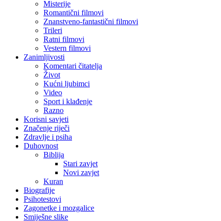
Misterije
Romantični filmovi
Znanstveno-fantastični filmovi
Trileri
Ratni filmovi
Vestern filmovi
Zanimljivosti
Komentari čitatelja
Život
Kućni ljubimci
Video
Sport i klađenje
Razno
Korisni savjeti
Značenje riječi
Zdravlje i psiha
Duhovnost
Biblija
Stari zavjet
Novi zavjet
Kuran
Biografije
Psihotestovi
Zagonetke i mozgalice
Smiješne slike