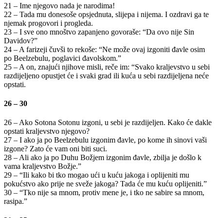
21 – Ime njegovo nada je narodima!
22 – Tada mu donesoše opsjednuta, slijepa i nijema. I ozdravi ga te
njemak progovori i progleda.
23 – I sve ono mnoštvo zapanjeno govoraše: “Da ovo nije Sin
Davidov?”
24 – A farizeji čuvši to rekoše: “Ne može ovaj izgoniti đavle osim
po Beelzebulu, poglavici đavolskom.”
25 – A on, znajući njihove misli, reče im: “Svako kraljevstvo u sebi
razdijeljeno opustjet će i svaki grad ili kuća u sebi razdijeljena neće
opstati.
26 – 30
26 – Ako Sotona Sotonu izgoni, u sebi je razdijeljen. Kako će dakle
opstati kraljevstvo njegovo?
27 – I ako ja po Beelzebulu izgonim đavle, po kome ih sinovi vaši
izgone? Zato će vam oni biti suci.
28 – Ali ako ja po Duhu Božjem izgonim đavle, zbilja je došlo k
vama kraljevstvo Božje.”
29 – “Ili kako bi tko mogao ući u kuću jakoga i oplijeniti mu
pokućstvo ako prije ne sveže jakoga? Tada će mu kuću oplijeniti.”
30 – “Tko nije sa mnom, protiv mene je, i tko ne sabire sa mnom,
rasipa.”