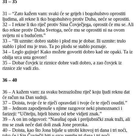
31 – 35
31 – “Zato kažem vam: svaki će se grijeh i bogohulstvo oprostiti
ljudima, ali rekne li tko bogohulstvo protiv Duha, neće se oprostiti.
32 – I rekne li tko riječ protiv Sina Čovječjega, oprostit će mu se. Ali
tko rekne protiv Duha Svetoga, neće mu se oprostiti ni na ovom
svijetu ni u budućem.”
33 – “Ili uzmite: dobro stablo i plod mu je dobar. Ili uzmite: trulo
stablo i plod mu je truo. Ta po plodu se stablo poznaje.
34 – Leglo gujinje! Kako možete govoriti dobro kad ste opaki. Ta iz
obilja srca usta govore!
35 – Dobar čovjek iz riznice dobre vadi dobro, a zao čovjek iz
riznice zle vadi zlo.
36 – 40
36 – A kažem vam: za svaku bezrazložnu riječ koju ljudi reknu dat
će račun na Dan sudnji.
37 – Doista, tvoje će te riječi opravdati i tvoje će te riječi osuditi.”
38 – Jednom zapodjenuše s njime razgovor neki pismoznanci i
farizeji: “Učitelju, htjeli bismo od tebe vidjeti znak.”
39 – A on im odgovori: “Naraštaj opak i preljubnički znak traži, ali
mu se znak neće dati doli znak Jone proroka.
40 – Doista, kao što Jona bijaše u utrobi kitovoj tri dana i tri noći,
tako će i Sin Čovječji biti u srcu zemlje tri dana i tri noći.