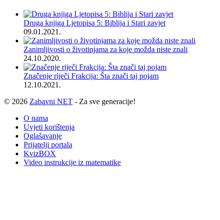
Druga knjiga Ljetopisa 5: Biblija i Stari zavjet
09.01.2021.
Zanimljivosti o životinjama za koje možda niste znali
24.10.2020.
Značenje riječi Frakcija: Šta znači taj pojam
12.10.2021.
© 2026
Zabavni NET
- Za sve generacije!
O nama
Uvjeti korištenja
Oglašavanje
Prijatelji portala
KvizBOX
Video instrukcije iz matematike