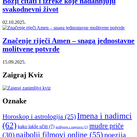
Božji citati i izreke koje nadahnjuju
svakodnevni život
02.10.2025.
Značenje riječi Amen – snaga jednostavne
molitvene potvrde
15.09.2025.
Zaigraj Kviz
Oznake
Imena i nadimci
Horoskop i astrologija
(25)
(62)
mudre priče
kako lakše učiti
(7)
mišljenja i rasprave
(2)
najbolji filmovi online
(55)
poezija
(30)