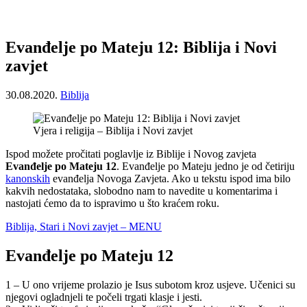
Evanđelje po Mateju 12: Biblija i Novi
zavjet
30.08.2020.
Biblija
Vjera i religija – Biblija i Novi zavjet
Ispod možete pročitati poglavlje iz Biblije i Novog zavjeta
Evanđelje po Mateju 12
. Evanđelje po Mateju jedno je od četiriju
kanonskih
evanđelja Novoga Zavjeta. Ako u tekstu ispod ima bilo
kakvih nedostataka, slobodno nam to navedite u komentarima i
nastojati ćemo da to ispravimo u što kraćem roku.
Biblija, Stari i Novi zavjet – MENU
Evanđelje po Mateju 12
1 – U ono vrijeme prolazio je Isus subotom kroz usjeve. Učenici su
njegovi ogladnjeli te počeli trgati klasje i jesti.