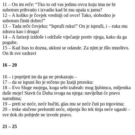
11 – On im reče: “Tko to od vas jedinu ovcu koju ima ne bi
subotom prihvatio i izvadio kad bi mu upala u jamu?
12 – A koliko je čovjek vredniji od ovce! Tako, slobodno je
subotom činiti dobro!”
13 – Tada reče čovjeku: “Ispruži ruku!” On je ispruži, i – ruka mu
zdrava kao i druga!
14 – A farizeji iziđoše i održaše vijećanje protiv njega, kako da ga
pogube.
15 – Kad Isus to dozna, ukloni se odande. Za njim je išlo mnoštvo.
On ih sve ozdravi
16 – 20
16 – i poprijeti im da ga ne prokazuju –
17 – da se ispuni što je rečeno po Izaiji proroku:
18 – Evo Sluge mojega, koga sebi izabrah: mog ljubimca, miljenika
duše moje! Stavit ću Duha svoga na njega: naviještat će pravo
narodima;
19 – preti se neće, neće bučiti, glas mu se neće čuti po trgovima;
20 – trske stučene prelomiti neće, stijenja što tek tinja neće ugasiti –
sve dok do pobjede ne izvede pravo.
21 – 25