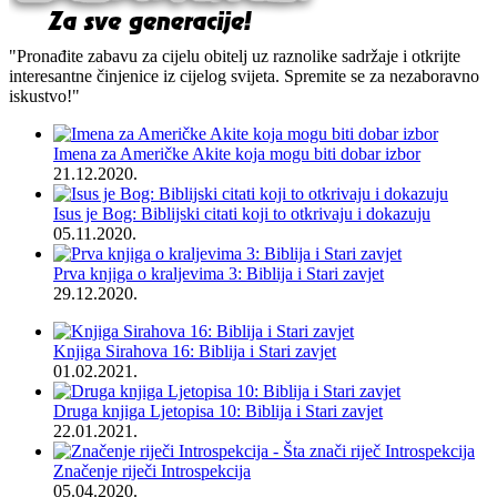
"Pronađite zabavu za cijelu obitelj uz raznolike sadržaje i otkrijte
interesantne činjenice iz cijelog svijeta. Spremite se za nezaboravno
iskustvo!"
Imena za Američke Akite koja mogu biti dobar izbor
21.12.2020.
Isus je Bog: Biblijski citati koji to otkrivaju i dokazuju
05.11.2020.
Prva knjiga o kraljevima 3: Biblija i Stari zavjet
29.12.2020.
Knjiga Sirahova 16: Biblija i Stari zavjet
01.02.2021.
Druga knjiga Ljetopisa 10: Biblija i Stari zavjet
22.01.2021.
Značenje riječi Introspekcija
05.04.2020.