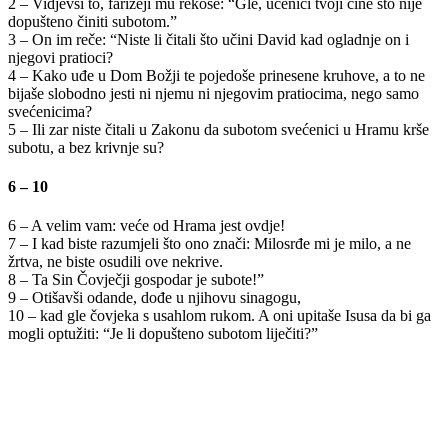
2 – Vidjevši to, farizeji mu rekoše: “Gle, učenici tvoji čine što nije
dopušteno činiti subotom.”
3 – On im reče: “Niste li čitali što učini David kad ogladnje on i
njegovi pratioci?
4 – Kako uđe u Dom Božji te pojedoše prinesene kruhove, a to ne
bijaše slobodno jesti ni njemu ni njegovim pratiocima, nego samo
svećenicima?
5 – Ili zar niste čitali u Zakonu da subotom svećenici u Hramu krše
subotu, a bez krivnje su?
6 – 10
6 – A velim vam: veće od Hrama jest ovdje!
7 – I kad biste razumjeli što ono znači: Milosrđe mi je milo, a ne
žrtva, ne biste osudili ove nekrive.
8 – Ta Sin Čovječji gospodar je subote!”
9 – Otišavši odande, dođe u njihovu sinagogu,
10 – kad gle čovjeka s usahlom rukom. A oni upitaše Isusa da bi ga
mogli optužiti: “Je li dopušteno subotom liječiti?”