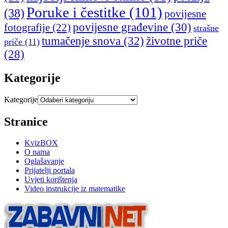
Poruke i čestitke
(101)
(38)
povijesne
povijesne građevine
(30)
fotografije
(22)
strašne
tumačenje snova
(32)
životne priče
priče
(11)
(28)
Kategorije
Kategorije
Stranice
KvizBOX
O nama
Oglašavanje
Prijatelji portala
Uvjeti korištenja
Video instrukcije iz matematike