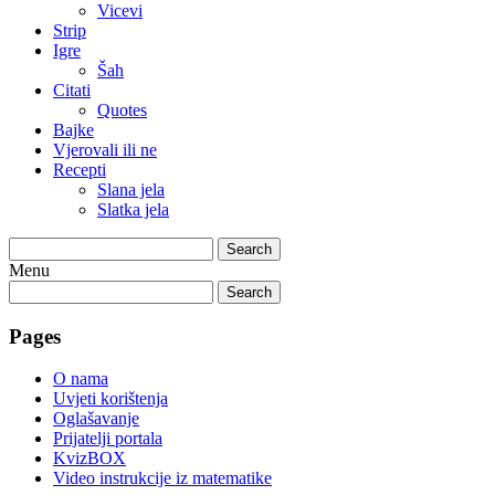
Vicevi
Strip
Igre
Šah
Citati
Quotes
Bajke
Vjerovali ili ne
Recepti
Slana jela
Slatka jela
Search
Menu
Search
Pages
O nama
Uvjeti korištenja
Oglašavanje
Prijatelji portala
KvizBOX
Video instrukcije iz matematike