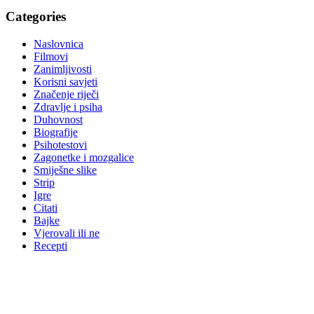
Categories
Naslovnica
Filmovi
Zanimljivosti
Korisni savjeti
Značenje riječi
Zdravlje i psiha
Duhovnost
Biografije
Psihotestovi
Zagonetke i mozgalice
Smiješne slike
Strip
Igre
Citati
Bajke
Vjerovali ili ne
Recepti