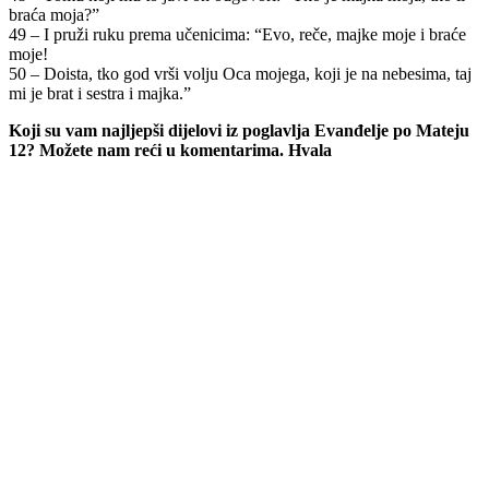
braća moja?”
49 – I pruži ruku prema učenicima: “Evo, reče, majke moje i braće
moje!
50 – Doista, tko god vrši volju Oca mojega, koji je na nebesima, taj
mi je brat i sestra i majka.”
Koji su vam najljepši dijelovi iz poglavlja Evanđelje po Mateju
12? Možete nam reći u komentarima. Hvala