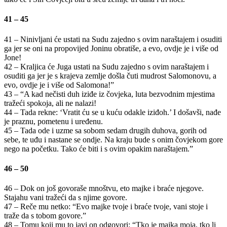
41 – 45
41 – Ninivljani će ustati na Sudu zajedno s ovim naraštajem i osuditi
ga jer se oni na propovijed Joninu obratiše, a evo, ovdje je i više od
Jone!
42 – Kraljica će Juga ustati na Sudu zajedno s ovim naraštajem i
osuditi ga jer je s krajeva zemlje došla čuti mudrost Salomonovu, a
evo, ovdje je i više od Salomona!”
43 – “A kad nečisti duh iziđe iz čovjeka, luta bezvodnim mjestima
tražeći spokoja, ali ne nalazi!
44 – Tada rekne: ‘Vratit ću se u kuću odakle iziđoh.’ I došavši, nađe
je praznu, pometenu i uređenu.
45 – Tada ode i uzme sa sobom sedam drugih duhova, gorih od
sebe, te uđu i nastane se ondje. Na kraju bude s onim čovjekom gore
nego na početku. Tako će biti i s ovim opakim naraštajem.”
46 – 50
46 – Dok on još govoraše mnoštvu, eto majke i braće njegove.
Stajahu vani tražeći da s njime govore.
47 – Reče mu netko: “Evo majke tvoje i braće tvoje, vani stoje i
traže da s tobom govore.”
48 – Tomu koji mu to javi on odgovori: “Tko je majka moja, tko li