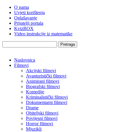
O nama
Uvjeti korištenja
Oglašavanje
Prijatelji portala
KvizBOX
Video instrukcije iz matematike
Pretraga
Naslovnica
Filmovi
Akcijski filmovi
Avanturistički filmovi
Animirani filmovi
Biografski filmovi
Komedije
Kriminalistički filmovi
Dokumentarni filmovi
Drame
Obiteljski filmovi
Povijesni filmovi
Horror filmovi
Mjuzikli