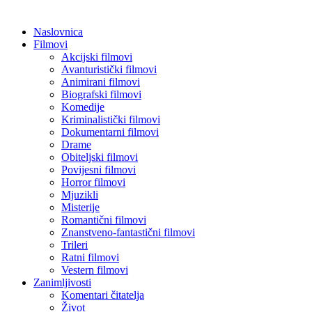
Naslovnica
Filmovi
Akcijski filmovi
Avanturistički filmovi
Animirani filmovi
Biografski filmovi
Komedije
Kriminalistički filmovi
Dokumentarni filmovi
Drame
Obiteljski filmovi
Povijesni filmovi
Horror filmovi
Mjuzikli
Misterije
Romantični filmovi
Znanstveno-fantastični filmovi
Trileri
Ratni filmovi
Vestern filmovi
Zanimljivosti
Komentari čitatelja
Život