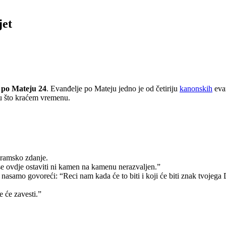
jet
 po Mateju 24
. Evanđelje po Mateju jedno je od četiriju
kanonskih
evan
 u što kraćem vremenu.
hramsko zdanje.
se ovdje ostaviti ni kamen na kamenu nerazvaljen.”
 nasamo govoreći: “Reci nam kada će to biti i koji će biti znak tvojega 
e će zavesti.”