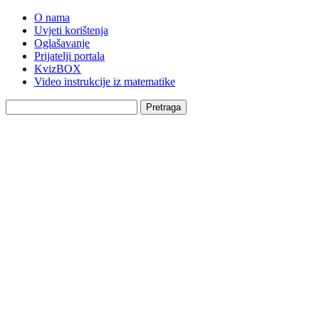
O nama
Uvjeti korištenja
Oglašavanje
Prijatelji portala
KvizBOX
Video instrukcije iz matematike
Pretraga