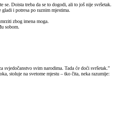
 se. Doista treba da se to dogodi, ali to još nije svršetak.
će gladi i potresa po raznim mjestima.
zamrziti zbog imena moga.
eđu sobom.
 za svjedočanstvo svim narodima. Tada će doći svršetak.”
oka, stoluje na svetome mjestu – tko čita, neka razumije: