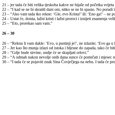
21 – jer tada će biti velika tjeskoba kakve ne bijaše od početka svijeta 
22 – “I kad se ne bi skratili dani oni, nitko se ne bi spasio. No poradi i
23 – “Ako vam tada tko rekne: ‘Gle, evo Krista!’ ili: ‘Eno ga!’ – ne po
24 – Ustat će, doista, lažni kristi i lažni proroci i iznijeti znamenja v
25 – “Eto, prorekao sam vam.”
26 – 30
26 – “Reknu li vam dakle: ‘Evo, u pustinji je!’, ne izlazite; ‘Evo ga u 
27 – Jer kao što munja izlazi od istoka i bljesne do zapada, tako će bi
28 – “Gdje bude strvine, ondje će se skupljati orlovi.”
29 – “A odmah nakon nevolje onih dana sunce će pomrčati i mjesec neće v
30 – “I tada će se pojaviti znak Sina Čovječjega na nebu. I tada će p