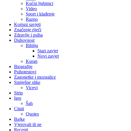
Kućni ljubimci
Video
Sport i klađenje
Razno
Korisni savjeti
Značenje riječi
Zdravlje i psiha
Duhovnost
Biblija
Stari zavjet
Novi zavjet
Kuran
Biografije
Psihotestovi
Zagonetke i mozgalice
Smiješne slike
Vicevi
Strip
Igre
Šah
Citati
Quotes
Bajke
Vjerovali ili ne
Recepti