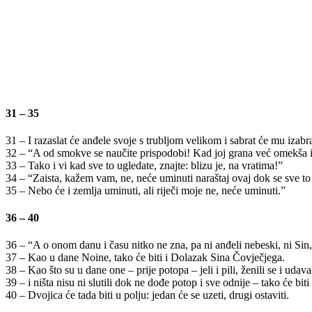
31 – 35
31 – I razaslat će anđele svoje s trubljom velikom i sabrat će mu izabr
32 – “A od smokve se naučite prispodobi! Kad joj grana već omekša i liš
33 – Tako i vi kad sve to ugledate, znajte: blizu je, na vratima!”
34 – “Zaista, kažem vam, ne, neće uminuti naraštaj ovaj dok se sve to
35 – Nebo će i zemlja uminuti, ali riječi moje ne, neće uminuti.”
36 – 40
36 – “A o onom danu i času nitko ne zna, pa ni anđeli nebeski, ni Si
37 – Kao u dane Noine, tako će biti i Dolazak Sina Čovječjega.
38 – Kao što su u dane one – prije potopa – jeli i pili, ženili se i ud
39 – i ništa nisu ni slutili dok ne dođe potop i sve odnije – tako će bi
40 – Dvojica će tada biti u polju: jedan će se uzeti, drugi ostaviti.