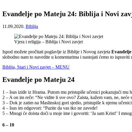
Evanđelje po Mateju 24: Biblija i Novi zav
11.09.2020.
Biblija
Vjera i religija – Biblija i Novi zavjet
Ispod možete pročitati poglavlje iz Biblije i Novog zavjeta
Evanđelje
slobodno nam to navedite u komentarima i nastojati ćemo to ispraviti
Biblija, Stari i Novi zavjet – MENU
Evanđelje po Mateju 24
1 – Isus iziđe iz Hrama. Putom mu pristupiše učenici pokazujući mu 
2 – A on im reče: “Ne vidite li sve ovo? Zaista, kažem vam, ne, neće 
3 – Dok je zatim na Maslinskoj gori sjedio, pristupiše k njemu učenici
4 – Isus im odgovori: “Pazite da vas tko ne zavede!
5 – Mnogi će doista doći u moje ime i govoriti: ‘Ja sam Krist!’ I mnog
6 – 10