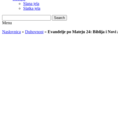
Slana jela
Slatka jela
Search
Menu
Naslovnica
»
Duhovnost
»
Evanđelje po Mateju 24: Biblija i Novi 