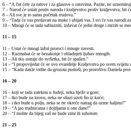
6 – “A čut ćete za ratove i za glasove o ratovima. Pazite, ne uznemirujte
7 – Narod će ustati protiv naroda i kraljevstvo protiv kraljevstva; bit 
8 – Ali sve je to samo početak trudova.”
9 – “Tada će vas predavati na muke i ubijati vas. I svi će vas narodi 
10 – Mnogi će se tada sablazniti, izdavat će jedni druge i mrziti se m
11 – 15
11 – Ustat će mnogi lažni proroci i mnoge zavesti.
12 – Razmahat će se bezakonje i ohladnjeti ljubav mnogih.
13 – Ali tko ustraje do svršetka, bit će spašen.”
14 – “I propovijedat će se ovo evanđelje Kraljevstva po svem svijetu
15 – “Kada dakle vidite da grozota pustoši, po proroštvu Daniela pror
16 – 20
16 – koji se tada zateknu u Judeji, neka bježe u gore;
17 – tko bude na krovu, neka ne silazi uzeti što iz kuće;
18 – i tko bude u polju, neka se ne okreće natrag da uzme haljinu!”
19 – “A jao trudnicama i dojiljama u one dane!”
20 – “I molite da bijeg vaš ne bude zimi ili subotom
21 – 25