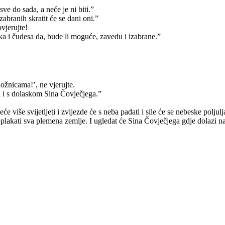
sve do sada, a neće je ni biti.”
zabranih skratit će se dani oni.”
vjerujte!
elika i čudesa da, bude li moguće, zavedu i izabrane.”
ložnicama!’, ne vjerujte.
ti i s dolaskom Sina Čovječjega.”
iše svijetljeti i zvijezde će s neba padati i sile će se nebeske poljulja
roplakati sva plemena zemlje. I ugledat će Sina Čovječjega gdje dolazi