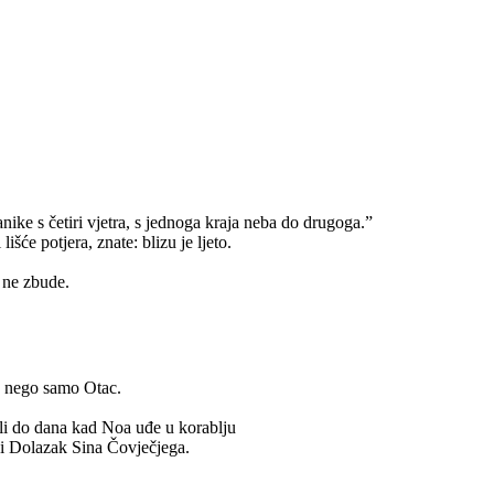
anike s četiri vjetra, s jednoga kraja neba do drugoga.”
će potjera, znate: blizu je ljeto.
 ne zbude.
n, nego samo Otac.
avali do dana kad Noa uđe u korablju
ti i Dolazak Sina Čovječjega.