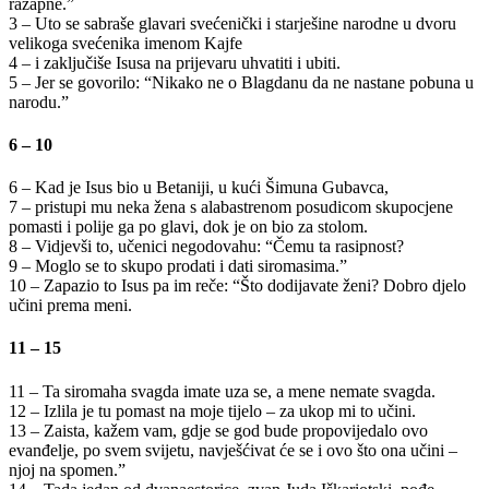
razapne.”
3 – Uto se sabraše glavari svećenički i starješine narodne u dvoru
velikoga svećenika imenom Kajfe
4 – i zaključiše Isusa na prijevaru uhvatiti i ubiti.
5 – Jer se govorilo: “Nikako ne o Blagdanu da ne nastane pobuna u
narodu.”
6 – 10
6 – Kad je Isus bio u Betaniji, u kući Šimuna Gubavca,
7 – pristupi mu neka žena s alabastrenom posudicom skupocjene
pomasti i polije ga po glavi, dok je on bio za stolom.
8 – Vidjevši to, učenici negodovahu: “Čemu ta rasipnost?
9 – Moglo se to skupo prodati i dati siromasima.”
10 – Zapazio to Isus pa im reče: “Što dodijavate ženi? Dobro djelo
učini prema meni.
11 – 15
11 – Ta siromaha svagda imate uza se, a mene nemate svagda.
12 – Izlila je tu pomast na moje tijelo – za ukop mi to učini.
13 – Zaista, kažem vam, gdje se god bude propovijedalo ovo
evanđelje, po svem svijetu, navješćivat će se i ovo što ona učini –
njoj na spomen.”