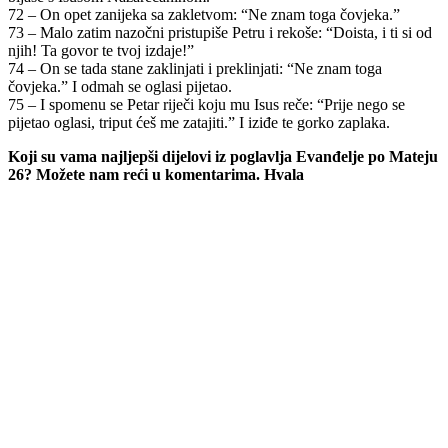
72 – On opet zanijeka sa zakletvom: “Ne znam toga čovjeka.”
73 – Malo zatim nazočni pristupiše Petru i rekoše: “Doista, i ti si od
njih! Ta govor te tvoj izdaje!”
74 – On se tada stane zaklinjati i preklinjati: “Ne znam toga
čovjeka.” I odmah se oglasi pijetao.
75 – I spomenu se Petar riječi koju mu Isus reče: “Prije nego se
pijetao oglasi, triput ćeš me zatajiti.” I iziđe te gorko zaplaka.
Koji su vama najljepši dijelovi iz poglavlja Evanđelje po Mateju
26? Možete nam reći u komentarima. Hvala