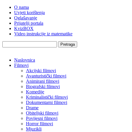
O nama
Uvjeti korištenja
Oglašavanje
Prijatelji portala
KvizBOX
Video instrukcije iz matematike
Pretraga
Naslovnica
Filmovi
Akcijski filmovi
Avanturistički filmovi
Animirani filmovi
Biografski filmovi
Komedije
Kriminalistički filmovi
Dokumentarni filmovi
Drame
Obiteljski filmovi
Povijesni filmovi
Horror filmovi
Mjuzikli