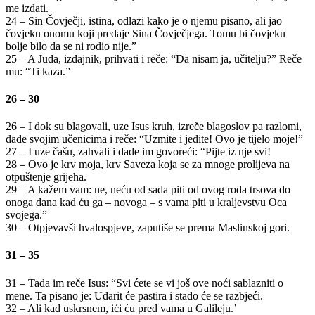
me izdati.
24 – Sin Čovječji, istina, odlazi kako je o njemu pisano, ali jao
čovjeku onomu koji predaje Sina Čovječjega. Tomu bi čovjeku
bolje bilo da se ni rodio nije.”
25 – A Juda, izdajnik, prihvati i reče: “Da nisam ja, učitelju?” Reče
mu: “Ti kaza.”
26 – 30
26 – I dok su blagovali, uze Isus kruh, izreče blagoslov pa razlomi,
dade svojim učenicima i reče: “Uzmite i jedite! Ovo je tijelo moje!”
27 – I uze čašu, zahvali i dade im govoreći: “Pijte iz nje svi!
28 – Ovo je krv moja, krv Saveza koja se za mnoge prolijeva na
otpuštenje grijeha.
29 – A kažem vam: ne, neću od sada piti od ovog roda trsova do
onoga dana kad ću ga – novoga – s vama piti u kraljevstvu Oca
svojega.”
30 – Otpjevavši hvalospjeve, zaputiše se prema Maslinskoj gori.
31 – 35
31 – Tada im reče Isus: “Svi ćete se vi još ove noći sablazniti o
mene. Ta pisano je: Udarit će pastira i stado će se razbjeći.
32 – Ali kad uskrsnem, ići ću pred vama u Galileju.’