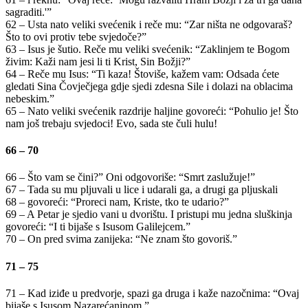
sagraditi.'”
62 – Usta nato veliki svećenik i reče mu: “Zar ništa ne odgovaraš?
Što to ovi protiv tebe svjedoče?”
63 – Isus je šutio. Reče mu veliki svećenik: “Zaklinjem te Bogom
živim: Kaži nam jesi li ti Krist, Sin Božji?”
64 – Reče mu Isus: “Ti kaza! Štoviše, kažem vam: Odsada ćete
gledati Sina Čovječjega gdje sjedi zdesna Sile i dolazi na oblacima
nebeskim.”
65 – Nato veliki svećenik razdrije haljine govoreći: “Pohulio je! Što
nam još trebaju svjedoci! Evo, sada ste čuli hulu!
66 – 70
66 – Što vam se čini?” Oni odgovoriše: “Smrt zaslužuje!”
67 – Tada su mu pljuvali u lice i udarali ga, a drugi ga pljuskali
68 – govoreći: “Proreci nam, Kriste, tko te udario?”
69 – A Petar je sjedio vani u dvorištu. I pristupi mu jedna sluškinja
govoreći: “I ti bijaše s Isusom Galilejcem.”
70 – On pred svima zanijeka: “Ne znam što govoriš.”
71 – 75
71 – Kad iziđe u predvorje, spazi ga druga i kaže nazočnima: “Ovaj
bijaše s Isusom Nazarećaninom.”