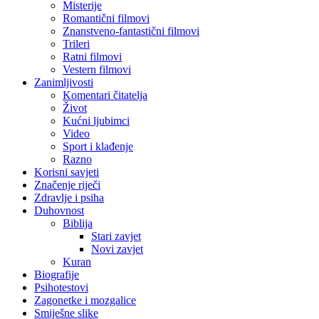
Misterije
Romantični filmovi
Znanstveno-fantastični filmovi
Trileri
Ratni filmovi
Vestern filmovi
Zanimljivosti
Komentari čitatelja
Život
Kućni ljubimci
Video
Sport i klađenje
Razno
Korisni savjeti
Značenje riječi
Zdravlje i psiha
Duhovnost
Biblija
Stari zavjet
Novi zavjet
Kuran
Biografije
Psihotestovi
Zagonetke i mozgalice
Smiješne slike