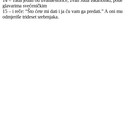
14 – Tada jedan od dvanaestorice, zvan Juda Iškariotski, pođe
glavarima svećeničkim
15 – i reče: “Što ćete mi dati i ja ću vam ga predati.” A oni mu
odmjeriše trideset srebrnjaka.