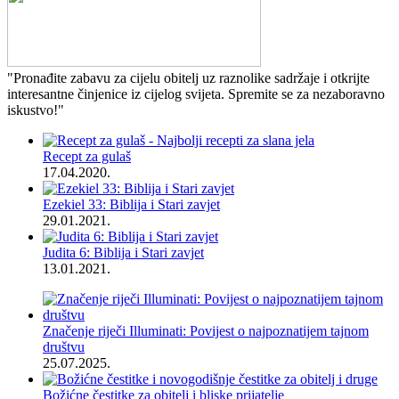
"Pronađite zabavu za cijelu obitelj uz raznolike sadržaje i otkrijte
interesantne činjenice iz cijelog svijeta. Spremite se za nezaboravno
iskustvo!"
Recept za gulaš
17.04.2020.
Ezekiel 33: Biblija i Stari zavjet
29.01.2021.
Judita 6: Biblija i Stari zavjet
13.01.2021.
Značenje riječi Illuminati: Povijest o najpoznatijem tajnom
društvu
25.07.2025.
Božićne čestitke za obitelj i bliske prijatelje