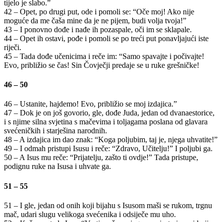
tijelo je slabo.”
42 – Opet, po drugi put, ode i pomoli se: “Oče moj! Ako nije
moguće da me čaša mine da je ne pijem, budi volja tvoja!”
43 – I ponovno dođe i nađe ih pozaspale, oči im se sklapale.
44 – Opet ih ostavi, pođe i pomoli se po treći put ponavljajući iste
riječi.
45 – Tada dođe učenicima i reče im: “Samo spavajte i počivajte!
Evo, približio se čas! Sin Čovječji predaje se u ruke grešničke!
46 – 50
46 – Ustanite, hajdemo! Evo, približio se moj izdajica.”
47 – Dok je on još govorio, gle, dođe Juda, jedan od dvanaestorice,
i s njime silna svjetina s mačevima i toljagama poslana od glavara
svećeničkih i starješina narodnih.
48 – A izdajica im dao znak: “Koga poljubim, taj je, njega uhvatite!”
49 – I odmah pristupi Isusu i reče: “Zdravo, Učitelju!” I poljubi ga.
50 – A Isus mu reče: “Prijatelju, zašto ti ovdje!” Tada pristupe,
podignu ruke na Isusa i uhvate ga.
51 – 55
51 – I gle, jedan od onih koji bijahu s Isusom maši se rukom, trgnu
mač, udari slugu velikoga svećenika i odsiječe mu uho.