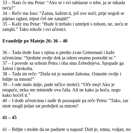
33 – Nato će mu Petar: “Ako se i svi sablazne o tebe, ja se nikada
neću!”
34 – Reče mu Isus: “Zaista, kažem ti, još ove noći, prije negoli se
pijetao oglasi, triput ćeš me zatajiti!”
35 – Kaže mu Petar: “Bude li trebalo i umrijeti s tobom, ne, neću te
zatajiti.” Tako rekoše i svi učenici.
Evanđelje po Mateju 26: 36 – 40
36 – Tada dođe Isus s njima u predio zvan Getsemani i kaže
učenicima: “Sjednite ovdje dok ja odem onamo pomoliti se.”
37 – I povede sa sobom Petra i oba sina Zebedejeva. Spopade ga
žalost i tjeskoba.
38 – Tada im reče: “Duša mi je nasmrt žalosna. Ostanite ovdje i
bdijte sa mnom!”
39 – I ode malo dalje, pade ničice moleći: “Oče moj! Ako je
moguće, neka me mimoiđe ova čaša. Ali ne kako ja hoću, nego
kako hoćeš ti.”
40 – I dođe učenicima i nađe ih pozaspale pa reče Petru: “Tako, zar
niste mogli jedan sat probdjeti sa mnom?
41 – 45
41 – Bdijte i molite da ne padnete u napast! Duh je, istina, voljan, no