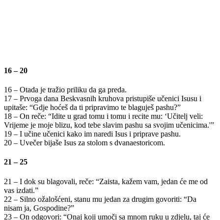
16 – 20
16 – Otada je tražio priliku da ga preda.
17 – Prvoga dana Beskvasnih kruhova pristupiše učenici Isusu i
upitaše: “Gdje hoćeš da ti pripravimo te blaguješ pashu?”
18 – On reče: “Idite u grad tomu i tomu i recite mu: ‘Učitelj veli:
Vrijeme je moje blizu, kod tebe slavim pashu sa svojim učenicima.'”
19 – I učine učenici kako im naredi Isus i priprave pashu.
20 – Uvečer bijaše Isus za stolom s dvanaestoricom.
21 – 25
21 – I dok su blagovali, reče: “Zaista, kažem vam, jedan će me od
vas izdati.”
22 – Silno ožalošćeni, stanu mu jedan za drugim govoriti: “Da
nisam ja, Gospodine?”
23 – On odgovori: “Onaj koji umoči sa mnom ruku u zdjelu, taj će