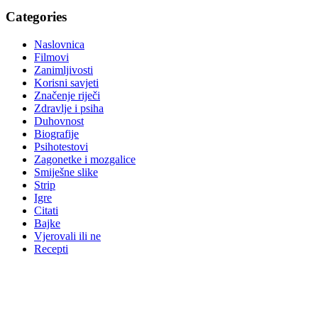
Categories
Naslovnica
Filmovi
Zanimljivosti
Korisni savjeti
Značenje riječi
Zdravlje i psiha
Duhovnost
Biografije
Psihotestovi
Zagonetke i mozgalice
Smiješne slike
Strip
Igre
Citati
Bajke
Vjerovali ili ne
Recepti