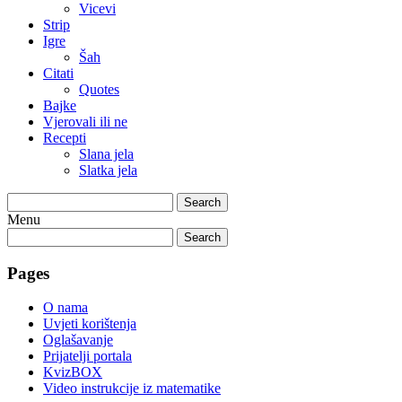
Vicevi
Strip
Igre
Šah
Citati
Quotes
Bajke
Vjerovali ili ne
Recepti
Slana jela
Slatka jela
Search
Menu
Search
Pages
O nama
Uvjeti korištenja
Oglašavanje
Prijatelji portala
KvizBOX
Video instrukcije iz matematike