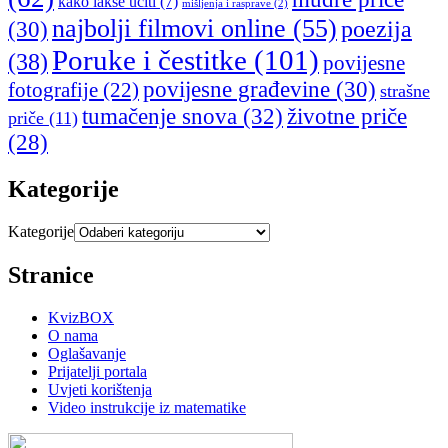
kako lakše učiti
(7)
mišljenja i rasprave
(2)
najbolji filmovi online
(55)
poezija
(30)
Poruke i čestitke
(101)
(38)
povijesne
povijesne građevine
(30)
fotografije
(22)
strašne
tumačenje snova
(32)
životne priče
priče
(11)
(28)
Kategorije
Kategorije
Stranice
KvizBOX
O nama
Oglašavanje
Prijatelji portala
Uvjeti korištenja
Video instrukcije iz matematike