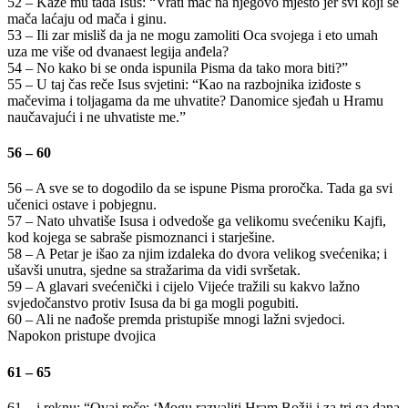
52 – Kaže mu tada Isus: “Vrati mač na njegovo mjesto jer svi koji se
mača laćaju od mača i ginu.
53 – Ili zar misliš da ja ne mogu zamoliti Oca svojega i eto umah
uza me više od dvanaest legija anđela?
54 – No kako bi se onda ispunila Pisma da tako mora biti?”
55 – U taj čas reče Isus svjetini: “Kao na razbojnika iziđoste s
mačevima i toljagama da me uhvatite? Danomice sjeđah u Hramu
naučavajući i ne uhvatiste me.”
56 – 60
56 – A sve se to dogodilo da se ispune Pisma proročka. Tada ga svi
učenici ostave i pobjegnu.
57 – Nato uhvatiše Isusa i odvedoše ga velikomu svećeniku Kajfi,
kod kojega se sabraše pismoznanci i starješine.
58 – A Petar je išao za njim izdaleka do dvora velikog svećenika; i
ušavši unutra, sjedne sa stražarima da vidi svršetak.
59 – A glavari svećenički i cijelo Vijeće tražili su kakvo lažno
svjedočanstvo protiv Isusa da bi ga mogli pogubiti.
60 – Ali ne nađoše premda pristupiše mnogi lažni svjedoci.
Napokon pristupe dvojica
61 – 65
61 – i reknu: “Ovaj reče: ‘Mogu razvaliti Hram Božji i za tri ga dana