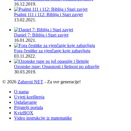
16.12.2019.
Psalmi 111 i 112: Biblija i Stari zavjet
13.02.2021.
Daniel 7: Biblija i Stari zavjet
16.01.2021.
Fora čestitke za vjenčanje koje zabavljaju
03.11.2022.
Ozonske rupe: Opasnosti i štetnost po zdravlje
30.03.2019.
© 2026
Zabavni NET
- Za sve generacije!
O nama
Uvjeti korištenja
Oglašavanje
Prijatelji portala
KvizBOX
Video instrukcije iz matematike