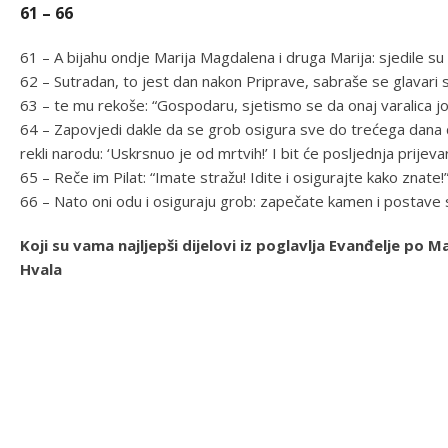
61 – 66
61 – A bijahu ondje Marija Magdalena i druga Marija: sjedile s
62 – Sutradan, to jest dan nakon Priprave, sabraše se glavari sv
63 – te mu rekoše: “Gospodaru, sjetismo se da onaj varalica još
64 – Zapovjedi dakle da se grob osigura sve do trećega dana da
rekli narodu: ‘Uskrsnuo je od mrtvih!’ I bit će posljednja prijev
65 – Reče im Pilat: “Imate stražu! Idite i osigurajte kako znate!
66 – Nato oni odu i osiguraju grob: zapečate kamen i postave 
Koji su vama najljepši dijelovi iz poglavlja Evanđelje po
Hvala