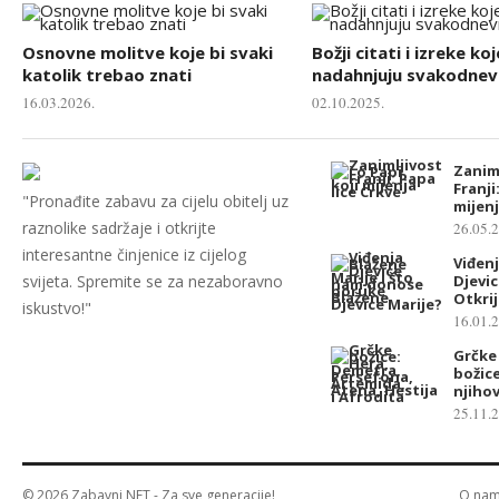
Osnovne molitve koje bi svaki
Božji citati i izreke koj
katolik trebao znati
nadahnjuju svakodnevn
16.03.2026.
02.10.2025.
Zaniml
Franji
"Pronađite zabavu za cijelu obitelj uz
mijenj
raznolike sadržaje i otkrijte
26.05.
interesantne činjenice iz cijelog
Viđen
svijeta. Spremite se za nezaboravno
Djevic
Otkri
iskustvo!"
16.01.
Grčke
božice
njihov
25.11.
© 2026
Zabavni NET
- Za sve generacije!
O na