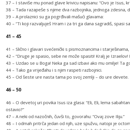
37 – I staviše mu ponad glave krivicu napisanu: “Ovo je Isus, kra
38 – Tada razapeše s njime dva razbojnika, jednoga zdesna, d
39 – A prolaznici su ga pogrđivali mašući glavama:
40 – “Ti koji razvaljuješ Hram i za tri ga dana sagradiš, spasi sam
41 – 45
41 – Slično i glavari svećenički s pismoznancima i starješinama,
42 – “Druge je spasio, sebe ne može spasiti! Kralj je Izraelov!
43 – Uzdao se u Boga! Neka ga sad izbavi ako mu omilje! Ta govo
44 – Tako ga vrijeđahu i s njim raspeti razbojnici.
45 – Od šeste ure nasta tama po svoj zemlji – do ure devete.
46 – 50
46 – O devetoj uri povika Isus iza glasa: “Eli, Eli, lema sabaht
ostavio?”
47 – A neki od nazočnih, čuvši to, govorahu: “Ovaj zove Iliju.”
48 – I odmah pritrča jedan od njih, uze spužvu, natopi je octom,