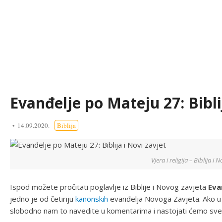
Evanđelje po Mateju 27: Bibli
14.09.2020.
Biblija
Vjera i religija – Biblija i N
Ispod možete pročitati poglavlje iz Biblije i Novog zavjeta
Eva
jedno je od četiriju
kanonskih
evanđelja Novoga Zavjeta. Ako u 
slobodno nam to navedite u komentarima i nastojati ćemo sve