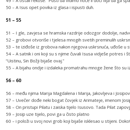
49 – A ostali rekoše: “Pusti da vidimo hoće li doći Ilija da ga spa
50 – A Isus opet povika iz glasa i ispusti duh.
51 – 55
51 – I gle, zavjesa se hramska razdrije odozgor dodolje, nadv
52 – grobovi otvoriše i tjelesa mnogih svetih preminulih uskrs
53 – te iziđoše iz grobova nakon njegova uskrsnuća, uđoše u 
54 – A satnik i oni koji su s njime čuvali Isusa vidješe potres i š
“Uistinu, Sin Božji bijaše ovaj.”
55 – A bijahu ondje i izdaleka promatrahu mnoge žene što su iz 
56 – 60
56 – među njima Marija Magdalena i Marija, Jakovljeva i Josipo
57 – Uvečer dođe neki bogat čovjek iz Arimateje, imenom Josip,
58 – On pristupi Pilatu i zaiska tijelo Isusovo. Tada Pilat zapo
59 – Josip uze tijelo, povi ga u čisto platno
60 – i položi u svoj novi grob koji bijaše isklesao u stijeni. Dok