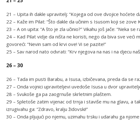
21 – 25
21 – Upita ih dakle upravitelj: “Kojega od ove dvojice hoćete d
22 – Kaže im Pilat: “Što dakle da učinim s Isusom koji se zove 
23 – A on upita: “A što je zla učinio?” Vikahu još jače: “Neka se 
24 – Kad Pilat vidje da ništa ne koristi, nego da biva sve već
govoreći: “Nevin sam od krvi ove! Vi se pazite!”
25 – Sav narod nato odvrati: “Krv njegova na nas i na djecu naš
26 – 30
26 – Tada im pusti Barabu, a Isusa, izbičevana, preda da se r
27 – Onda vojnici upraviteljevi uvedoše Isusa u dvor upravitelje
28 – Svukoše ga pa zaogrnuše skrletnim plaštem.
29 – Spletoše zatim vijenac od trnja i staviše mu na glavu, a tak
izrugivahu ga: “Zdravo, kralju židovski!”
30 – Onda pljujući po njemu, uzimahu trsku i udarahu ga njome 