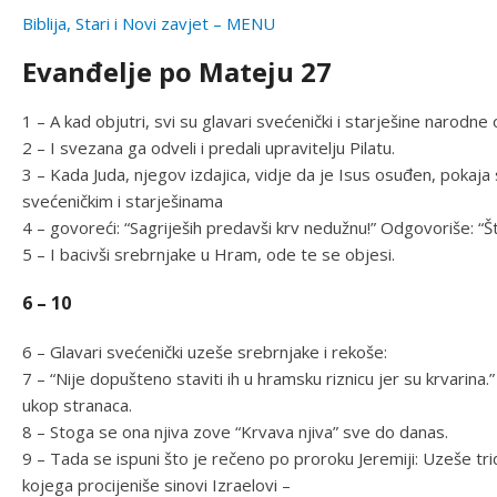
Biblija, Stari i Novi zavjet – MENU
Evanđelje po Mateju 27
1 – A kad objutri, svi su glavari svećenički i starješine narodne
2 – I svezana ga odveli i predali upravitelju Pilatu.
3 – Kada Juda, njegov izdajica, vidje da je Isus osuđen, pokaja 
svećeničkim i starješinama
4 – govoreći: “Sagriješih predavši krv nedužnu!” Odgovoriše: “Št
5 – I bacivši srebrnjake u Hram, ode te se objesi.
6 – 10
6 – Glavari svećenički uzeše srebrnjake i rekoše:
7 – “Nije dopušteno staviti ih u hramsku riznicu jer su krvarina.
ukop stranaca.
8 – Stoga se ona njiva zove “Krvava njiva” sve do danas.
9 – Tada se ispuni što je rečeno po proroku Jeremiji: Uzeše tr
kojega procijeniše sinovi Izraelovi –