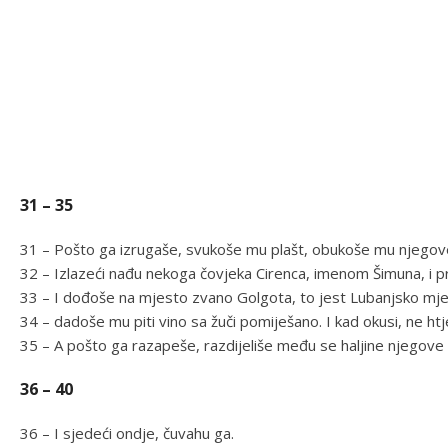
31 – 35
31 – Pošto ga izrugaše, svukoše mu plašt, obukoše mu njegov
32 – Izlazeći nađu nekoga čovjeka Cirenca, imenom Šimuna, i pr
33 – I dođoše na mjesto zvano Golgota, to jest Lubanjsko mje
34 – dadoše mu piti vino sa žuči pomiješano. I kad okusi, ne htje
35 – A pošto ga razapeše, razdijeliše među se haljine njegove 
36 – 40
36 – I sjedeći ondje, čuvahu ga.