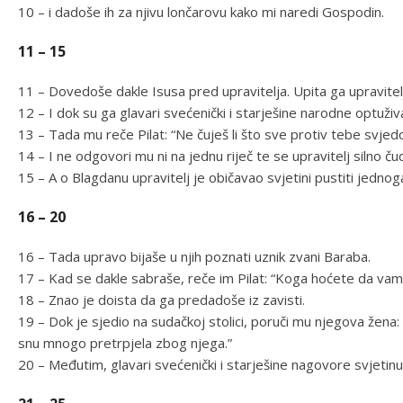
10 – i dadoše ih za njivu lončarovu kako mi naredi Gospodin.
11 – 15
11 – Dovedoše dakle Isusa pred upravitelja. Upita ga upravitelj: “
12 – I dok su ga glavari svećenički i starješine narodne optuživ
13 – Tada mu reče Pilat: “Ne čuješ li što sve protiv tebe svjed
14 – I ne odgovori mu ni na jednu riječ te se upravitelj silno čud
15 – A o Blagdanu upravitelj je običavao svjetini pustiti jednoga
16 – 20
16 – Tada upravo bijaše u njih poznati uznik zvani Baraba.
17 – Kad se dakle sabraše, reče im Pilat: “Koga hoćete da vam p
18 – Znao je doista da ga predadoše iz zavisti.
19 – Dok je sjedio na sudačkoj stolici, poruči mu njegova žena
snu mnogo pretrpjela zbog njega.”
20 – Međutim, glavari svećenički i starješine nagovore svjetinu