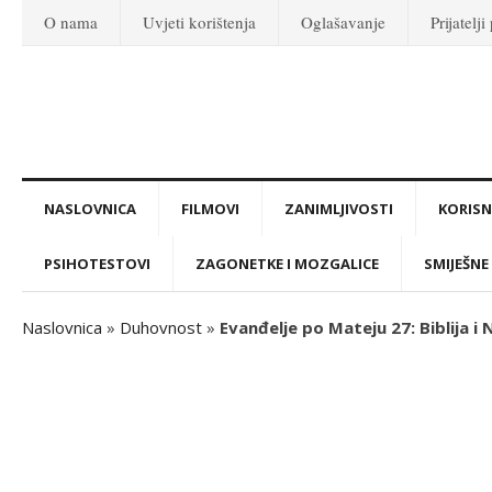
O nama
Uvjeti korištenja
Oglašavanje
Prijatelji
NASLOVNICA
FILMOVI
ZANIMLJIVOSTI
KORISNI
PSIHOTESTOVI
ZAGONETKE I MOZGALICE
SMIJEŠNE 
Naslovnica
»
Duhovnost
»
Evanđelje po Mateju 27: Biblija i 