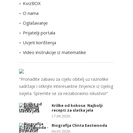
KvizBOX
g
o
O nama
r
Oglašavanje
i
Prijatelji portala
j
e
Uvjeti korištenja
Video instrukcije iz matematike
"Pronađite zabavu za cijelu obitelj uz raznolike
sadržaje i otkrijte interesantne činjenice iz cijelog
svijeta. Spremite se za nezaboravno iskustvo!"
Kriške od kokosa: Najbolji
recepti za slatka jela
17.09.2020.
Biografija Clinta Eastwooda
04.03.2020.