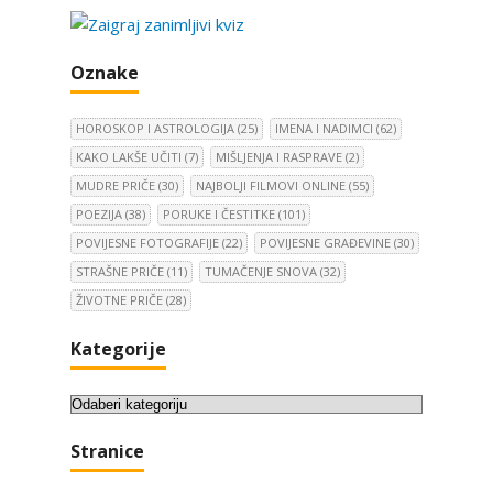
Oznake
HOROSKOP I ASTROLOGIJA
(25)
IMENA I NADIMCI
(62)
KAKO LAKŠE UČITI
(7)
MIŠLJENJA I RASPRAVE
(2)
MUDRE PRIČE
(30)
NAJBOLJI FILMOVI ONLINE
(55)
POEZIJA
(38)
PORUKE I ČESTITKE
(101)
POVIJESNE FOTOGRAFIJE
(22)
POVIJESNE GRAĐEVINE
(30)
STRAŠNE PRIČE
(11)
TUMAČENJE SNOVA
(32)
ŽIVOTNE PRIČE
(28)
Kategorije
K
a
Stranice
t
e