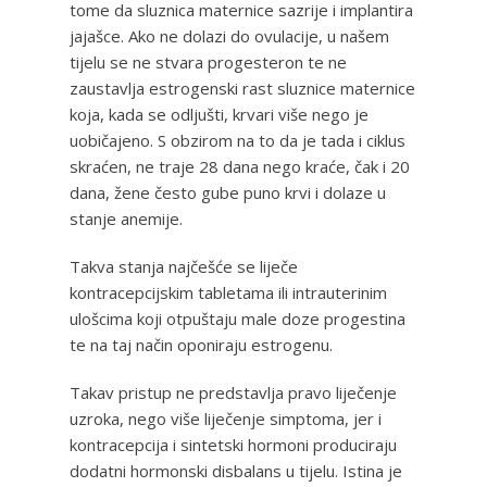
tome da sluznica maternice sazrije i implantira
jajašce. Ako ne dolazi do ovulacije, u našem
tijelu se ne stvara progesteron te ne
zaustavlja estrogenski rast sluznice maternice
koja, kada se odljušti, krvari više nego je
uobičajeno. S obzirom na to da je tada i ciklus
skraćen, ne traje 28 dana nego kraće, čak i 20
dana, žene često gube puno krvi i dolaze u
stanje anemije.
Takva stanja najčešće se liječe
kontracepcijskim tabletama ili intrauterinim
ulošcima koji otpuštaju male doze progestina
te na taj način oponiraju estrogenu.
Takav pristup ne predstavlja pravo liječenje
uzroka, nego više liječenje simptoma, jer i
kontracepcija i sintetski hormoni produciraju
dodatni hormonski disbalans u tijelu. Istina je