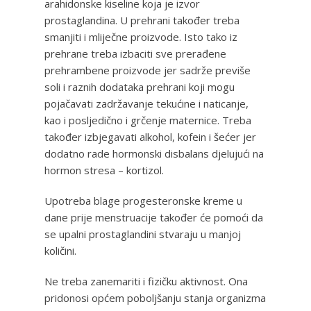
arahidonske kiseline koja je izvor
prostaglandina. U prehrani također treba
smanjiti i mliječne proizvode. Isto tako iz
prehrane treba izbaciti sve prerađene
prehrambene proizvode jer sadrže previše
soli i raznih dodataka prehrani koji mogu
pojačavati zadržavanje tekućine i naticanje,
kao i posljedično i grčenje maternice. Treba
također izbjegavati alkohol, kofein i šećer jer
dodatno rade hormonski disbalans djelujući na
hormon stresa – kortizol.
Upotreba blage progesteronske kreme u
dane prije menstruacije također će pomoći da
se upalni prostaglandini stvaraju u manjoj
količini.
Ne treba zanemariti i fizičku aktivnost. Ona
pridonosi općem poboljšanju stanja organizma