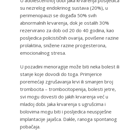
U adolescentnoj dobi jaka krvarenja posljedica
su nezrelog endokrinog sustava (20%), u
perimenopauzi se događa 50% svih
abnormalnih krvarenja, dok je ostalih 30%
rezervirano za dob od 20 do 40 godina, kao
posljedica policističnih ovarija, povišene razine
prolaktina, snižene razine progesterona,
emocionalnog stresa.
U pozadini menoragije može biti neka bolest ili
stanje koje dovodi do toga. Primjerice
poremećaji zgrušavanja krvi ili smanjen broj
trombocita – trombocitopenija, bolesti jetre,
svi mogu dovesti do jakih krvarenja već u
mladoj dobi. Jaka krvarenja s ugrušcima i
bolovima mogu biti i posljedica neuspješne
implantacije jajašca. Dakle, ranoga spontanog
pobačaja.