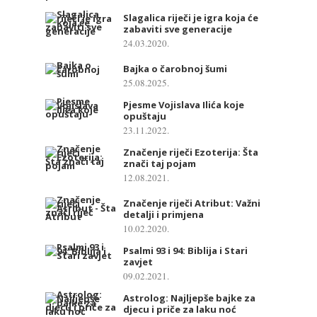
Slagalica riječi je igra koja će
zabaviti sve generacije
24.03.2020.
Bajka o čarobnoj šumi
25.08.2025.
Pjesme Vojislava Ilića koje
opuštaju
23.11.2022.
Značenje riječi Ezoterija: Šta
znači taj pojam
12.08.2021.
Značenje riječi Atribut: Važni
detalji i primjena
10.02.2020.
Psalmi 93 i 94: Biblija i Stari
zavjet
09.02.2021.
Astrolog: Najljepše bajke za
djecu i priče za laku noć