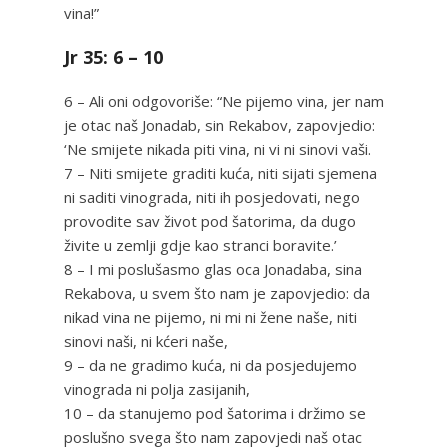
vina!”
Jr 35: 6 – 10
6 – Ali oni odgovoriše: “Ne pijemo vina, jer nam
je otac naš Jonadab, sin Rekabov, zapovjedio:
‘Ne smijete nikada piti vina, ni vi ni sinovi vaši.
7 – Niti smijete graditi kuća, niti sijati sjemena
ni saditi vinograda, niti ih posjedovati, nego
provodite sav život pod šatorima, da dugo
živite u zemlji gdje kao stranci boravite.’
8 – I mi poslušasmo glas oca Jonadaba, sina
Rekabova, u svem što nam je zapovjedio: da
nikad vina ne pijemo, ni mi ni žene naše, niti
sinovi naši, ni kćeri naše,
9 – da ne gradimo kuća, ni da posjedujemo
vinograda ni polja zasijanih,
10 – da stanujemo pod šatorima i držimo se
poslušno svega što nam zapovjedi naš otac