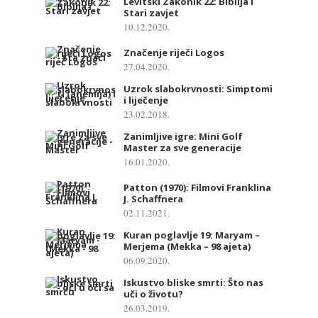
Levitski Zakonik 22: Biblija i
Stari zavjet
10.12.2020.
Značenje riječi Logos
27.04.2020.
Uzrok slabokrvnosti: Simptomi
i liječenje
23.02.2018.
Zanimljive igre: Mini Golf
Master za sve generacije
16.01.2020.
Patton (1970): Filmovi Franklina
J. Schaffnera
02.11.2021.
Kuran poglavlje 19: Maryam –
Merjema (Mekka – 98 ajeta)
06.09.2020.
Iskustvo bliske smrti: Što nas
uči o životu?
26.03.2019.