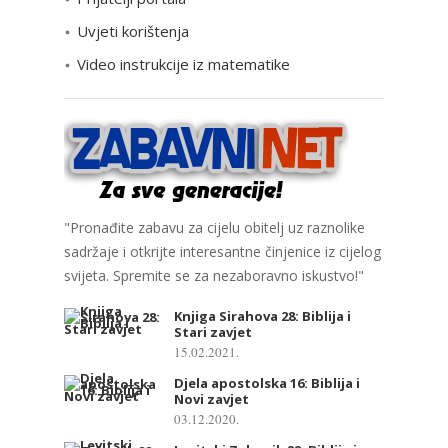
e
Uvjeti korištenja
Video instrukcije iz matematike
"Pronađite zabavu za cijelu obitelj uz raznolike
sadržaje i otkrijte interesantne činjenice iz cijelog
svijeta. Spremite se za nezaboravno iskustvo!"
Knjiga Sirahova 28: Biblija i
Stari zavjet
15.02.2021.
Djela apostolska 16: Biblija i
Novi zavjet
03.12.2020.