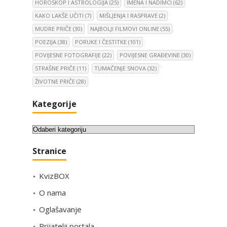
HOROSKOP I ASTROLOGIJA
(25)
IMENA I NADIMCI
(62)
KAKO LAKŠE UČITI
(7)
MIŠLJENJA I RASPRAVE
(2)
MUDRE PRIČE
(30)
NAJBOLJI FILMOVI ONLINE
(55)
POEZIJA
(38)
PORUKE I ČESTITKE
(101)
POVIJESNE FOTOGRAFIJE
(22)
POVIJESNE GRAĐEVINE
(30)
STRAŠNE PRIČE
(11)
TUMAČENJE SNOVA
(32)
ŽIVOTNE PRIČE
(28)
Kategorije
K
a
Stranice
t
e
KvizBOX
g
o
O nama
r
Oglašavanje
i
Prijatelji portala
j