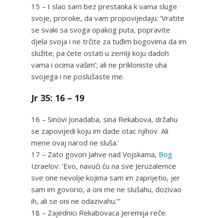
15 – I slao sam bez prestanka k vama sluge
svoje, proroke, da vam propovijedaju: ‘Vratite
se svaki sa svoga opakog puta, popravite
djela svoja i ne trčite za tuđim bogovima da im
služite, pa ćete ostati u zemlji koju dadoh
vama i ocima vašim’; ali ne prikloniste uha
svojega i ne poslušaste me.
Jr 35: 16 – 19
16 – Sinovi Jonadaba, sina Rekabova, držahu
se zapovijedi koju im dade otac njihov. Ali
mene ovaj narod ne sluša.’
17 – Zato govori Jahve nad Vojskama,
Bog
Izraelov: ‘Evo, navući ću na sve Jeruzalemce
sve one nevolje kojima sam im zaprijetio, jer
sam im govorio, a oni me ne slušahu, dozivao
ih, ali se oni ne odazivahu.'”
18 – Zajednici Rekabovaca Jeremija reče: