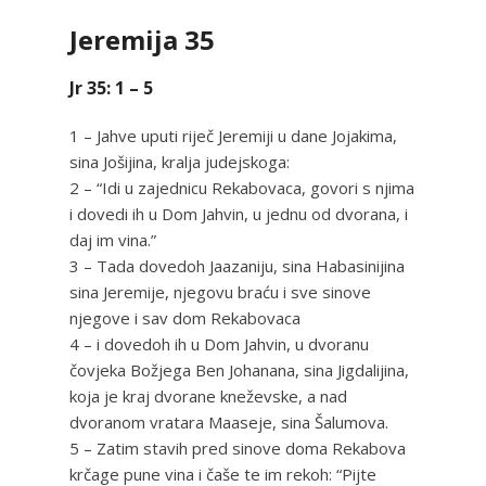
Jeremija 35
Jr 35: 1 – 5
1 – Jahve uputi riječ Jeremiji u dane Jojakima,
sina Jošijina, kralja judejskoga:
2 – “Idi u zajednicu Rekabovaca, govori s njima
i dovedi ih u Dom Jahvin, u jednu od dvorana, i
daj im vina.”
3 – Tada dovedoh Jaazaniju, sina Habasinijina
sina Jeremije, njegovu braću i sve sinove
njegove i sav dom Rekabovaca
4 – i dovedoh ih u Dom Jahvin, u dvoranu
čovjeka Božjega Ben Johanana, sina Jigdalijina,
koja je kraj dvorane kneževske, a nad
dvoranom vratara Maaseje, sina Šalumova.
5 – Zatim stavih pred sinove doma Rekabova
krčage pune vina i čaše te im rekoh: “Pijte