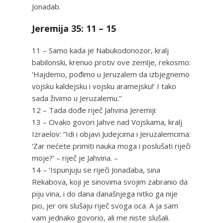
Jonadab.
Jeremija 35: 11 – 15
11 – Samo kada je Nabukodonozor, kralj
babilonski, krenuo protiv ove zemlje, rekosmo:
‘Hajdemo, pođimo u Jeruzalem da izbjegnemo
vojsku kaldejsku i vojsku aramejsku!’ I tako
sada živimo u Jeruzalemu.”
12 – Tada dođe riječ Jahvina Jeremiji:
13 – Ovako govori Jahve nad Vojskama, kralj
Izraelov: “Idi i objavi Judejcima i Jeruzalemcima:
‘Zar nećete primiti nauka moga i poslušati riječi
moje?’ – riječ je Jahvina. –
14 – ‘Ispunjuju se riječi Jonadaba, sina
Rekabova, koji je sinovima svojim zabranio da
piju vina, i do dana današnjega nitko ga nije
pio, jer oni slušaju riječ svoga oca. A ja sam
vam jednako govorio, ali me niste slušali.