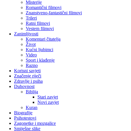
Misterije
Romantični filmovi
Znanstveno-fantastični filmovi
Trileri
Ratni filmovi
Vestern filmovi
Zanimljivosti
Komentari čitatelja
Život
Kućni ljubimci
Video
Sport i klađenje
Razno
Korisni savjeti
Značenje riječi
Zdravlje i psiha
Duhovnost
Biblija
Stari zavjet
Novi zavjet
Kuran
Biografije
Psihotestovi
Zagonetke i mozgalice
Smiješne slike