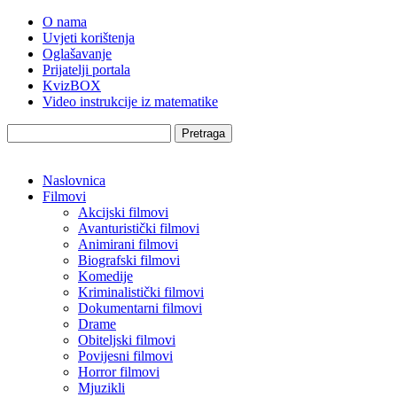
O nama
Uvjeti korištenja
Oglašavanje
Prijatelji portala
KvizBOX
Video instrukcije iz matematike
Pretraga
Naslovnica
Filmovi
Akcijski filmovi
Avanturistički filmovi
Animirani filmovi
Biografski filmovi
Komedije
Kriminalistički filmovi
Dokumentarni filmovi
Drame
Obiteljski filmovi
Povijesni filmovi
Horror filmovi
Mjuzikli