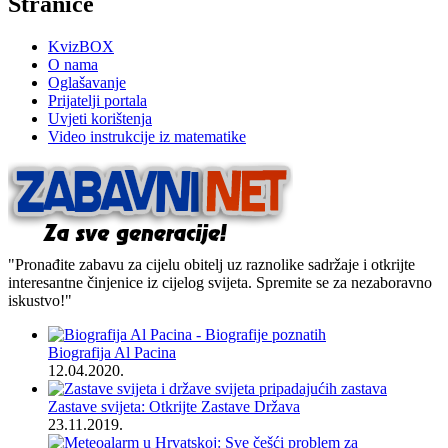
Stranice
KvizBOX
O nama
Oglašavanje
Prijatelji portala
Uvjeti korištenja
Video instrukcije iz matematike
"Pronađite zabavu za cijelu obitelj uz raznolike sadržaje i otkrijte
interesantne činjenice iz cijelog svijeta. Spremite se za nezaboravno
iskustvo!"
Biografija Al Pacina
12.04.2020.
Zastave svijeta: Otkrijte Zastave Država
23.11.2019.