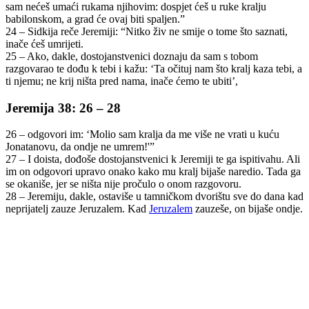
sam nećeš umaći rukama njihovim: dospjet ćeš u ruke kralju
babilonskom, a grad će ovaj biti spaljen.”
24 – Sidkija reče Jeremiji: “Nitko živ ne smije o tome što saznati,
inače ćeš umrijeti.
25 – Ako, dakle, dostojanstvenici doznaju da sam s tobom
razgovarao te dođu k tebi i kažu: ‘Ta očituj nam što kralj kaza tebi, a
ti njemu; ne krij ništa pred nama, inače ćemo te ubiti’,
Jeremija 38: 26 – 28
26 – odgovori im: ‘Molio sam kralja da me više ne vrati u kuću
Jonatanovu, da ondje ne umrem!'”
27 – I doista, dođoše dostojanstvenici k Jeremiji te ga ispitivahu. Ali
im on odgovori upravo onako kako mu kralj bijaše naredio. Tada ga
se okaniše, jer se ništa nije pročulo o onom razgovoru.
28 – Jeremiju, dakle, ostaviše u tamničkom dvorištu sve do dana kad
neprijatelj zauze Jeruzalem. Kad
Jeruzalem
zauzeše, on bijaše ondje.