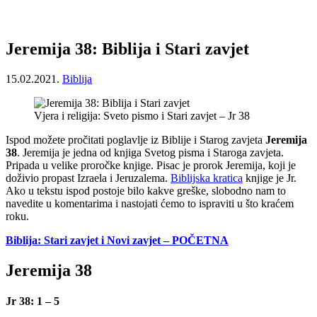
Jeremija 38: Biblija i Stari zavjet
15.02.2021.
Biblija
Vjera i religija: Sveto pismo i Stari zavjet – Jr 38
Ispod možete pročitati poglavlje iz Biblije i Starog zavjeta
Jeremija
38
. Jeremija je jedna od knjiga Svetog pisma i Staroga zavjeta.
Pripada u velike proročke knjige. Pisac je prorok Jeremija, koji je
doživio propast Izraela i Jeruzalema.
Biblijska kratica
knjige je Jr.
Ako u tekstu ispod postoje bilo kakve greške, slobodno nam to
navedite u komentarima i nastojati ćemo to ispraviti u što kraćem
roku.
Biblija: Stari zavjet i Novi zavjet – POČETNA
Jeremija 38
Jr 38: 1 – 5