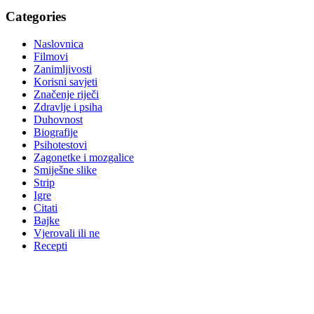
Categories
Naslovnica
Filmovi
Zanimljivosti
Korisni savjeti
Značenje riječi
Zdravlje i psiha
Duhovnost
Biografije
Psihotestovi
Zagonetke i mozgalice
Smiješne slike
Strip
Igre
Citati
Bajke
Vjerovali ili ne
Recepti