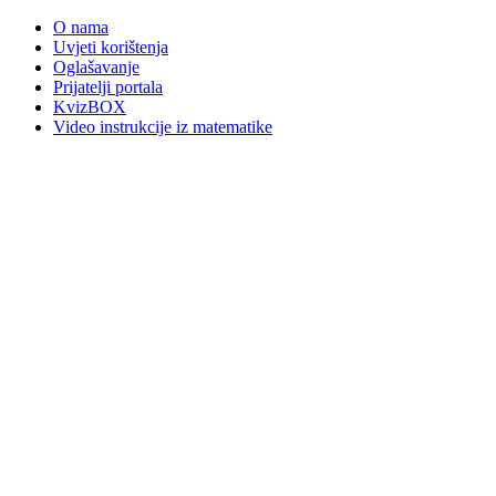
O nama
Uvjeti korištenja
Oglašavanje
Prijatelji portala
KvizBOX
Video instrukcije iz matematike