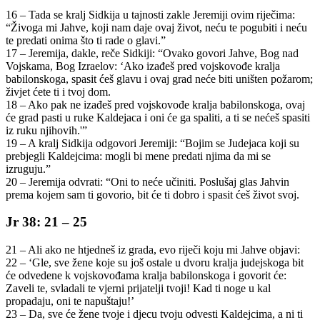
16 – Tada se kralj Sidkija u tajnosti zakle Jeremiji ovim riječima:
“Živoga mi Jahve, koji nam daje ovaj život, neću te pogubiti i neću
te predati onima što ti rade o glavi.”
17 – Jeremija, dakle, reče Sidkiji: “Ovako govori Jahve, Bog nad
Vojskama, Bog Izraelov: ‘Ako izađeš pred vojskovođe kralja
babilonskoga, spasit ćeš glavu i ovaj grad neće biti uništen požarom;
živjet ćete ti i tvoj dom.
18 – Ako pak ne izađeš pred vojskovođe kralja babilonskoga, ovaj
će grad pasti u ruke Kaldejaca i oni će ga spaliti, a ti se nećeš spasiti
iz ruku njihovih.'”
19 – A kralj Sidkija odgovori Jeremiji: “Bojim se Judejaca koji su
prebjegli Kaldejcima: mogli bi mene predati njima da mi se
izruguju.”
20 – Jeremija odvrati: “Oni to neće učiniti. Poslušaj glas Jahvin
prema kojem sam ti govorio, bit će ti dobro i spasit ćeš život svoj.
Jr 38: 21 – 25
21 – Ali ako ne htjedneš iz grada, evo riječi koju mi Jahve objavi:
22 – ‘Gle, sve žene koje su još ostale u dvoru kralja judejskoga bit
će odvedene k vojskovođama kralja babilonskoga i govorit će:
Zaveli te, svladali te vjerni prijatelji tvoji! Kad ti noge u kal
propadaju, oni te napuštaju!’
23 – Da, sve će žene tvoje i djecu tvoju odvesti Kaldejcima, a ni ti