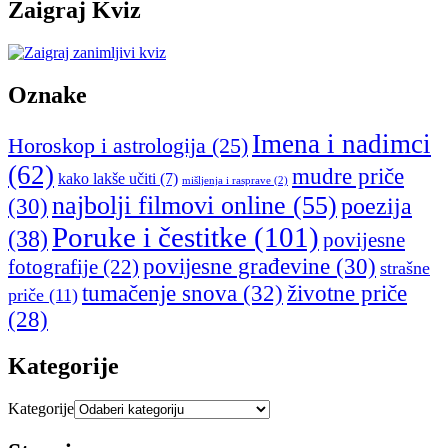
Zaigraj Kviz
Oznake
Imena i nadimci
Horoskop i astrologija
(25)
(62)
mudre priče
kako lakše učiti
(7)
mišljenja i rasprave
(2)
najbolji filmovi online
(55)
poezija
(30)
Poruke i čestitke
(101)
(38)
povijesne
povijesne građevine
(30)
fotografije
(22)
strašne
tumačenje snova
(32)
životne priče
priče
(11)
(28)
Kategorije
Kategorije