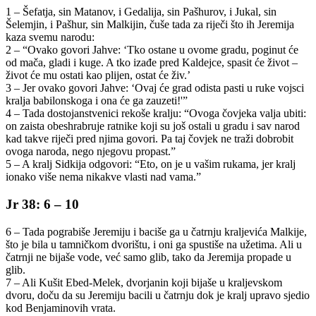
1 – Šefatja, sin Matanov, i Gedalija, sin Pašhurov, i Jukal, sin
Šelemjin, i Pašhur, sin Malkijin, čuše tada za riječi što ih Jeremija
kaza svemu narodu:
2 – “Ovako govori Jahve: ‘Tko ostane u ovome gradu, poginut će
od mača, gladi i kuge. A tko izađe pred Kaldejce, spasit će život –
život će mu ostati kao plijen, ostat će živ.’
3 – Jer ovako govori Jahve: ‘Ovaj će grad odista pasti u ruke vojsci
kralja babilonskoga i ona će ga zauzeti!'”
4 – Tada dostojanstvenici rekoše kralju: “Ovoga čovjeka valja ubiti:
on zaista obeshrabruje ratnike koji su još ostali u gradu i sav narod
kad takve riječi pred njima govori. Pa taj čovjek ne traži dobrobit
ovoga naroda, nego njegovu propast.”
5 – A kralj Sidkija odgovori: “Eto, on je u vašim rukama, jer kralj
ionako više nema nikakve vlasti nad vama.”
Jr 38: 6 – 10
6 – Tada pograbiše Jeremiju i baciše ga u čatrnju kraljevića Malkije,
što je bila u tamničkom dvorištu, i oni ga spustiše na užetima. Ali u
čatrnji ne bijaše vode, već samo glib, tako da Jeremija propade u
glib.
7 – Ali Kušit Ebed-Melek, dvorjanin koji bijaše u kraljevskom
dvoru, doču da su Jeremiju bacili u čatrnju dok je kralj upravo sjedio
kod Benjaminovih vrata.