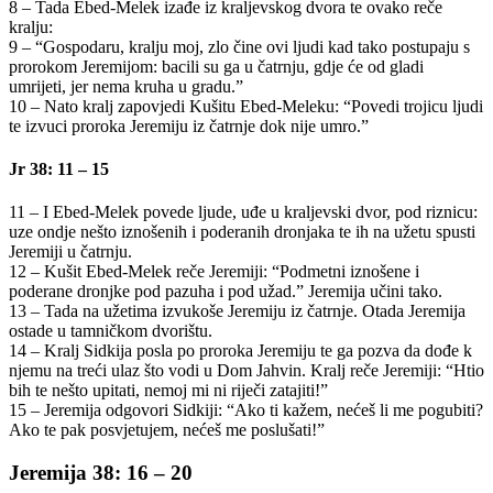
8 – Tada Ebed-Melek izađe iz kraljevskog dvora te ovako reče
kralju:
9 – “Gospodaru, kralju moj, zlo čine ovi ljudi kad tako postupaju s
prorokom Jeremijom: bacili su ga u čatrnju, gdje će od gladi
umrijeti, jer nema kruha u gradu.”
10 – Nato kralj zapovjedi Kušitu Ebed-Meleku: “Povedi trojicu ljudi
te izvuci proroka Jeremiju iz čatrnje dok nije umro.”
Jr 38: 11 – 15
11 – I Ebed-Melek povede ljude, uđe u kraljevski dvor, pod riznicu:
uze ondje nešto iznošenih i poderanih dronjaka te ih na užetu spusti
Jeremiji u čatrnju.
12 – Kušit Ebed-Melek reče Jeremiji: “Podmetni iznošene i
poderane dronjke pod pazuha i pod užad.” Jeremija učini tako.
13 – Tada na užetima izvukoše Jeremiju iz čatrnje. Otada Jeremija
ostade u tamničkom dvorištu.
14 – Kralj Sidkija posla po proroka Jeremiju te ga pozva da dođe k
njemu na treći ulaz što vodi u Dom Jahvin. Kralj reče Jeremiji: “Htio
bih te nešto upitati, nemoj mi ni riječi zatajiti!”
15 – Jeremija odgovori Sidkiji: “Ako ti kažem, nećeš li me pogubiti?
Ako te pak posvjetujem, nećeš me poslušati!”
Jeremija 38: 16 – 20