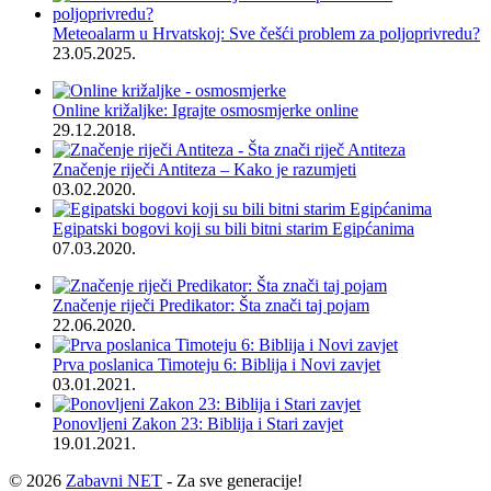
Meteoalarm u Hrvatskoj: Sve češći problem za poljoprivredu?
23.05.2025.
Online križaljke: Igrajte osmosmjerke online
29.12.2018.
Značenje riječi Antiteza – Kako je razumjeti
03.02.2020.
Egipatski bogovi koji su bili bitni starim Egipćanima
07.03.2020.
Značenje riječi Predikator: Šta znači taj pojam
22.06.2020.
Prva poslanica Timoteju 6: Biblija i Novi zavjet
03.01.2021.
Ponovljeni Zakon 23: Biblija i Stari zavjet
19.01.2021.
© 2026
Zabavni NET
- Za sve generacije!