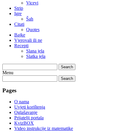
Vicevi
Strip
Igre
Šah
Citati
Quotes
Bajke
Vjerovali ili ne
Recepti
Slana jela
Slatka jela
Search
Menu
Search
Pages
O nama
Uvjeti korištenja
Oglašavanje
Prijatelji portala
KvizBOX
Video instrukcije iz matematike