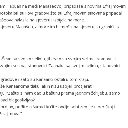
 sam Tapuah na međi Manašeovoj pripadaše sinovima Efrajimovim.
otoka bili su i ovi gradovi što su Efrajimovim sinovima pripadali
ova nalazila na sjeveru i izbijala na more.
 sjeveru Manašeu, a more im bi međa; na sjeveru su graničili s
-Šean sa svojim selima, Jibleam sa svojim selima, stanovnici
vojim selima, stanovnici Taanaka sa svojim selima, stanovnici
e gradove i zato su Kanaanci ostali u tom kraju.
še Kanaancima tlaku, ali ih nisu uspjeli protjerati.
itaju: “Zašto si nam dao u baštinu prema jednom ždrijebu, samo
sad blagoslivljao?”
ojan, pođite u šumu i krčite ondje sebi zemlje u periškoj i
Efrajimova.”