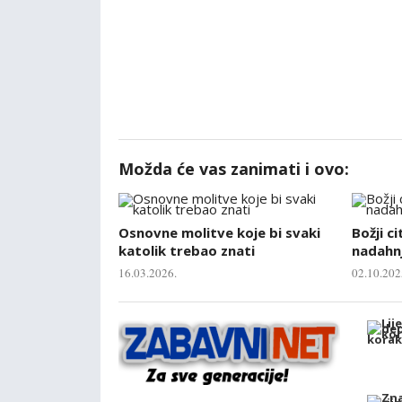
Možda će vas zanimati i ovo:
Osnovne molitve koje bi svaki
Božji ci
katolik trebao znati
nadahnj
16.03.2026.
02.10.202