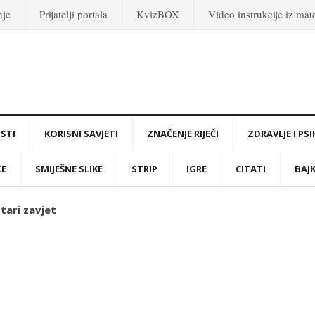
nje
Prijatelji portala
KvizBOX
Video instrukcije iz ma
STI
KORISNI SAVJETI
ZNAČENJE RIJEČI
ZDRAVLJE I PS
CE
SMIJEŠNE SLIKE
STRIP
IGRE
CITATI
BAJ
Stari zavjet