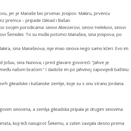
vu, jer je Manaše bio prvenac Josipov. Makiru, prvencu
ez premca – pripade Gilead i Bašan.
i po svojim porodicama: sinovi Abiezerovi, sinovi Helekovi, sinovi
inovi Šemidini. To su muški potomci Manašea, sina Josipova, po
 Makira, sina Manašeova, nije imao sinova nego samo kćeri. Evo im
 Jošuu, sina Nunova, i pred glavare govoreći: “Jahve je
 među našom braćom.” I dadoše im po Jahvinoj zapovijedi baštinu
vrh gileadske i bašanske zemlje, koje su s onu stranu Jordana.
ovim sinovima, a zemlja gileadska pripala je drugim sinovima
tata, koji leži nasuprot Šekemu, a zatim zavijala desno prema