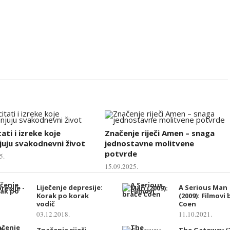
tati i izreke koje
Značenje riječi Amen – snaga
uju svakodnevni život
jednostavne molitvene
potvrde
5.
15.09.2025.
Liječenje depresije:
A Serious Man
Korak po korak
(2009): Filmovi
vodič
Coen
03.12.2018.
11.10.2021.
Značenje riječi
The Gateway (2