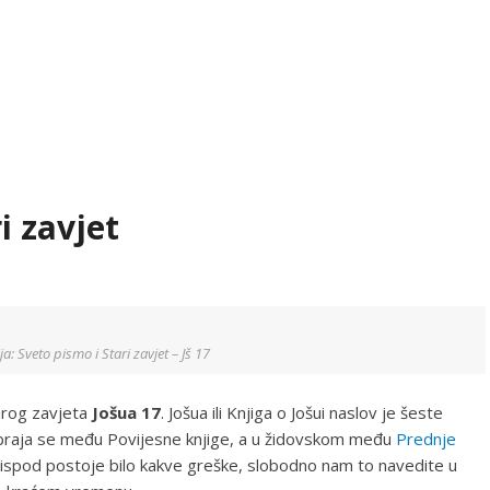
ri zavjet
ija: Sveto pismo i Stari zavjet – Jš 17
tarog zavjeta
Jošua 17
. Jošua ili Knjiga o Jošui naslov je šeste
ubraja se među Povijesne knjige, a u židovskom među
Prednje
u ispod postoje bilo kakve greške, slobodno nam to navedite u