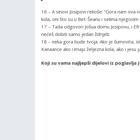
16 – A sinovi Josipovi rekoše: “Gora nam ova neć
kola, oni što su u Bet-Šeanu i selima njegovim i o
17 – Tada odgovori Jošua domu Josipovu, i Efra
nećeš dobiti samo jedan ždrijeb:
18 – neka gora bude tvoja. Ako je šumovita, is
Kanaance ako i imaju željezna kola, ako i jesu ja
Koji su vama najljepši dijelovi iz poglavl