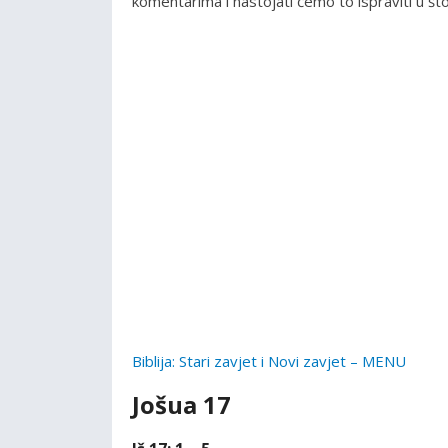
komentarima i nastojati ćemo to ispraviti u š
Biblija: Stari zavjet i Novi zavjet – MENU
Jošua 17