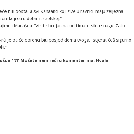
e biti dosta, a svi Kanaanci koji žive u ravnici imaju željezna
ni koji su u dolini jizreelskoj.”
jimu i Manašeu: “Vi ste brojan narod i imate silnu snagu. Zato
krči je pa će obronci biti posjed doma tvoga. Istjerat ćeš sigurno
ki.”
ja Jošua 17? Možete nam reći u komentarima. Hvala