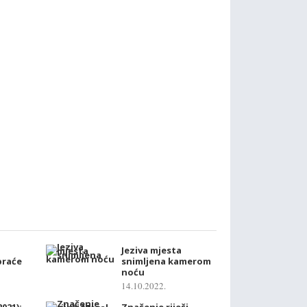
Jeziva mjesta
 braće
snimljena kamerom
noću
14.10.2022.
021):
Značenje riječi