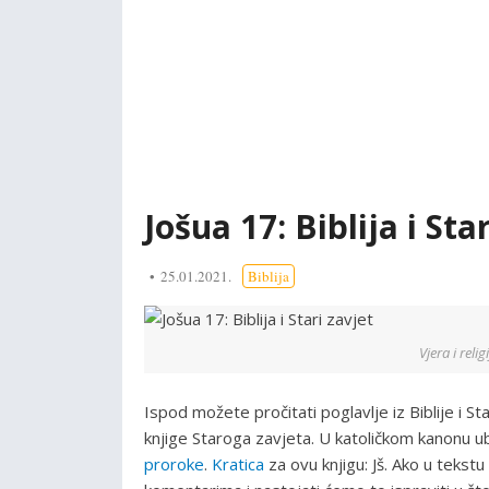
Jošua 17: Biblija i Sta
25.01.2021.
Biblija
Vjera i relig
Ispod možete pročitati poglavlje iz Biblije i S
knjige Staroga zavjeta. U katoličkom kanonu 
proroke
.
Kratica
za ovu knjigu: Jš. Ako u tekst