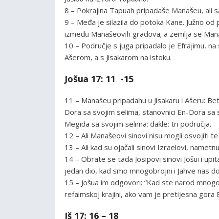
8 – Pokrajina Tapuah pripadaše Manašeu, ali
9 – Međa je silazila do potoka Kane. Južno od p
između Manašeovih gradova; a zemlja se Manaše
10 – Područje s juga pripadalo je Efrajimu, na
Ašerom, a s Jisakarom na istoku.
Jošua 17: 11 -15
11 – Manašeu pripadahu u Jisakaru i Ašeru: Bet
Dora sa svojim selima, stanovnici En-Dora sa s
Megida sa svojim selima; dakle: tri područja.
12 – Ali Manašeovi sinovi nisu mogli osvojiti t
13 – Ali kad su ojačali sinovi Izraelovi, nametnu
14 – Obrate se tada Josipovi sinovi Jošui i up
jedan dio, kad smo mnogobrojni i Jahve nas do
15 – Jošua im odgovori: “Kad ste narod mnogobr
refaimskoj krajini, ako vam je pretijesna gora 
Jš 17: 16 – 18