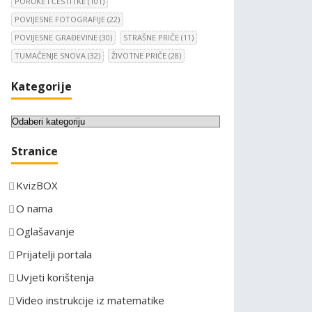
PORUKE I ČESTITKE
(101)
POVIJESNE FOTOGRAFIJE
(22)
POVIJESNE GRAĐEVINE
(30)
STRAŠNE PRIČE
(11)
TUMAČENJE SNOVA
(32)
ŽIVOTNE PRIČE
(28)
Kategorije
K
a
Stranice
t
e
KvizBOX
g
o
O nama
r
Oglašavanje
i
Prijatelji portala
j
e
Uvjeti korištenja
Video instrukcije iz matematike