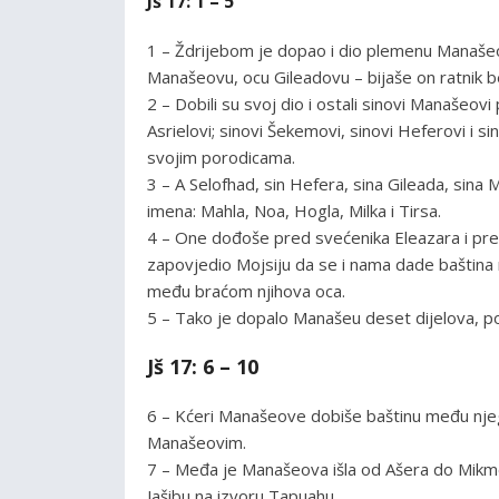
Jš 17: 1 – 5
1 – Ždrijebom je dopao i dio plemenu Manašeo
Manašeovu, ocu Gileadovu – bijaše on ratnik b
2 – Dobili su svoj dio i ostali sinovi Manašeov
Asrielovi; sinovi Šekemovi, sinovi Heferovi i s
svojim porodicama.
3 – A Selofhad, sin Hefera, sina Gileada, sina
imena: Mahla, Noa, Hogla, Milka i Tirsa.
4 – One dođoše pred svećenika Eleazara i pred
zapovjedio Mojsiju da se i nama dade baština
među braćom njihova oca.
5 – Tako je dopalo Manašeu deset dijelova, po
Jš 17: 6 – 10
6 – Kćeri Manašeove dobiše baštinu među njeg
Manašeovim.
7 – Međa je Manašeova išla od Ašera do Mikme
Jašibu na izvoru Tapuahu.