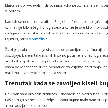
Majka se opravdavala – da to inače kuha petkom, a ja sam oba
subotom?
Kad bih se nedjeljom vratila u Zagreb, još dugo bi me gušio ta
kojima nije bilo ničeg. I onog stana u kome je sve bilo improviz
stolnjaka do navlaka za stolice što ih je majka radila od starih
taj miris, miris
siromaštva
.
Život je prolazio, mnoge stvari su se promijenile, većina njih n
doživljaje, barem tako misli ili ih samo potisne iz dnevnog sjeć
mladost je ipak najljepši period života – sjećam se prvih gimnaz
osam do jedanaest, divne besparice za vrijeme studiranja kada 
ostalima iz generacije mijenjala svijet…
Trenutak kada se zavoljeo kiseli k
Neki dan sam prolazila tržnicom i iznenadila se: vani sunce, juž
Baš sam ga se nekako zaželjela. Usput kupim malo pancete i p
napa radi, ja na kompjutoru.