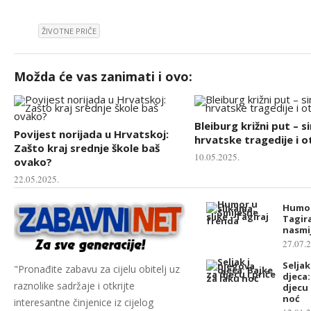
ŽIVOTNE PRIČE
Možda će vas zanimati i ovo:
Bleiburg križni put – s
Povijest norijada u Hrvatskoj:
hrvatske tragedije i 
Zašto kraj srednje škole baš
10.05.2025.
ovako?
22.05.2025.
Humor
Tagira
nasmij
27.07.
Seljak
"Pronađite zabavu za cijelu obitelj uz
djeca:
raznolike sadržaje i otkrijte
djecu 
noć
interesantne činjenice iz cijelog