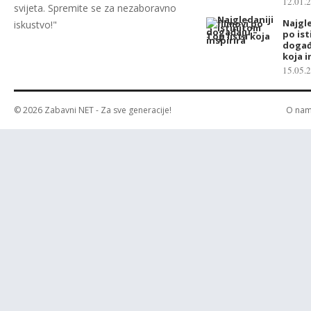
12.01.
svijeta. Spremite se za nezaboravno
Najgle
iskustvo!"
po is
događ
koja i
15.05.
© 2026
Zabavni NET
- Za sve generacije!
O na