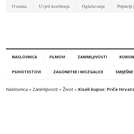
O nama
Uvjeti korištenja
Oglašavanje
Prijatelji
NASLOVNICA
FILMOVI
ZANIMLJIVOSTI
KORISNI
PSIHOTESTOVI
ZAGONETKE I MOZGALICE
SMIJEŠNE 
Naslovnica
»
Zanimljivosti
»
Život
»
Kiseli kupus: Priče Hrvat