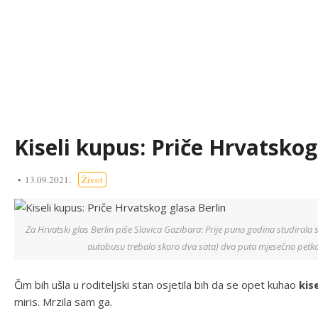
Kiseli kupus: Priče Hrvatskog
13.09.2021.
Život
Za Hrvatski glas Berlin piše Slavica Gazibara: Prije puno godina studirala 
autobusu trebalo skoro dva sata) dva puta mjesečno petk
Čim bih ušla u roditeljski stan osjetila bih da se opet kuhao
kis
miris. Mrzila sam ga.