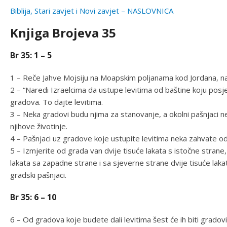
Biblija, Stari zavjet i Novi zavjet – NASLOVNICA
Knjiga Brojeva 35
Br 35: 1 – 5
1 – Reče Jahve Mojsiju na Moapskim poljanama kod Jordana, na
2 – “Naredi Izraelcima da ustupe levitima od baštine koju posj
gradova. To dajte levitima.
3 – Neka gradovi budu njima za stanovanje, a okolni pašnjaci n
njihove životinje.
4 – Pašnjaci uz gradove koje ustupite levitima neka zahvate od 
5 – Izmjerite od grada van dvije tisuće lakata s istočne strane, 
lakata sa zapadne strane i sa sjeverne strane dvije tisuće lak
gradski pašnjaci.
Br 35: 6 – 10
6 – Od gradova koje budete dali levitima šest će ih biti gradov