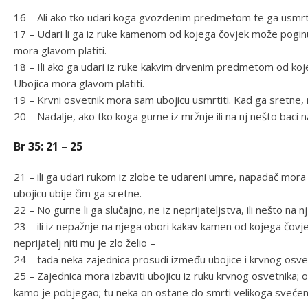
16 – Ali ako tko udari koga gvozdenim predmetom te ga usmrti,
17 – Udari li ga iz ruke kamenom od kojega čovjek može poginuti
mora glavom platiti.
18 – Ili ako ga udari iz ruke kakvim drvenim predmetom od kojeg
Ubojica mora glavom platiti.
19 – Krvni osvetnik mora sam ubojicu usmrtiti. Kad ga sretne, 
20 – Nadalje, ako tko koga gurne iz mržnje ili na nj nešto baci 
Br 35: 21 – 25
21 – ili ga udari rukom iz zlobe te udareni umre, napadač mora z
ubojicu ubije čim ga sretne.
22 – No gurne li ga slučajno, ne iz neprijateljstva, ili nešto na nj
23 – ili iz nepažnje na njega obori kakav kamen od kojega čovje
neprijatelj niti mu je zlo želio –
24 – tada neka zajednica prosudi između ubojice i krvnog osve
25 – Zajednica mora izbaviti ubojicu iz ruku krvnog osvetnika; 
kamo je pobjegao; tu neka on ostane do smrti velikoga svećeni