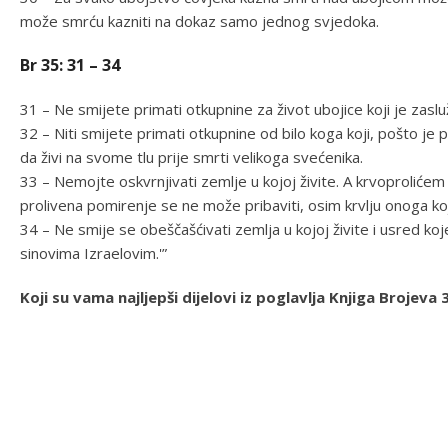
može smrću kazniti na dokaz samo jednog svjedoka.
Br 35: 31 – 34
31 – Ne smijete primati otkupnine za život ubojice koji je zaslu
32 – Niti smijete primati otkupnine od bilo koga koji, pošto je 
da živi na svome tlu prije smrti velikoga svećenika.
33 – Nemojte oskvrnjivati zemlje u kojoj živite. A krvoprolićem 
prolivena pomirenje se ne može pribaviti, osim krvlju onoga koji
34 – Ne smije se obeščašćivati zemlja u kojoj živite i usred ko
sinovima Izraelovim.'”
Koji su vama najljepši dijelovi iz poglavlja Knjiga Broje