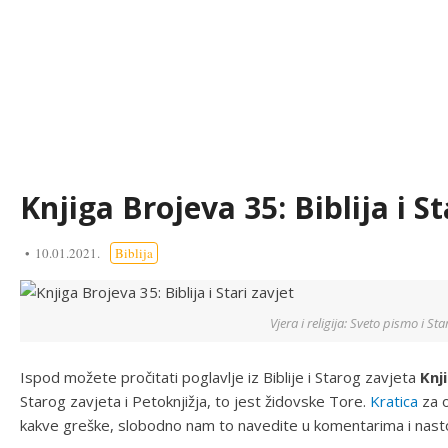
Knjiga Brojeva 35: Biblija i St
10.01.2021.
Biblija
Vjera i religija: Sveto pismo i Sta
Ispod možete pročitati poglavlje iz Biblije i Starog zavjeta
Knj
Starog zavjeta i Petoknjižja, to jest židovske Tore.
Kratica
za o
kakve greške, slobodno nam to navedite u komentarima i nasto