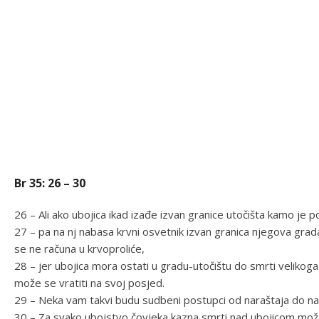
Br 35: 26 – 30
26 – Ali ako ubojica ikad izađe izvan granice utočišta kamo je 
27 – pa na nj nabasa krvni osvetnik izvan granica njegova grada
se ne računa u krvoproliće,
28 – jer ubojica mora ostati u gradu-utočištu do smrti velikoga
može se vratiti na svoj posjed.
29 – Neka vam takvi budu sudbeni postupci od naraštaja do nar
30 – Za svako ubojstvo čovjeka kazna smrti nad ubojicom može 