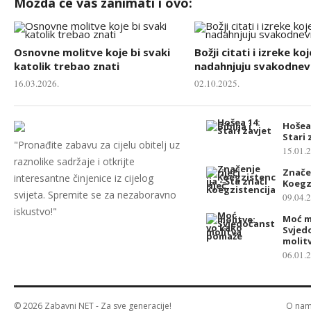
Možda će vas zanimati i ovo:
Osnovne molitve koje bi svaki
Božji citati i izreke koj
katolik trebao znati
nadahnjuju svakodnevn
16.03.2026.
02.10.2025.
Hošea 
Stari 
"Pronađite zabavu za cijelu obitelj uz
15.01.
raznolike sadržaje i otkrijte
Značen
interesantne činjenice iz cijelog
Koegz
svijeta. Spremite se za nezaboravno
09.04.
iskustvo!"
Moć m
Svjed
molit
06.01.
© 2026
Zabavni NET
- Za sve generacije!
O na