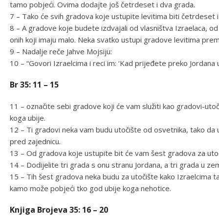
tamo pobjeći. Ovima dodajte još četrdeset i dva grada.
7 – Tako će svih gradova koje ustupite levitima biti četrdeset
8 – A gradove koje budete izdvajali od vlasništva Izraelaca, od
onih koji imaju malo. Neka svatko ustupi gradove levitima pre
9 – Nadalje reče Jahve Mojsiju:
10 – “Govori Izraelcima i reci im: ‘Kad prijeđete preko Jordana
Br 35: 11 – 15
11 – označite sebi gradove koji će vam služiti kao gradovi-uto
koga ubije.
12 – Ti gradovi neka vam budu utočište od osvetnika, tako da
pred zajednicu.
13 – Od gradova koje ustupite bit će vam šest gradova za utoč
14 – Dodijelite tri grada s onu stranu Jordana, a tri grada u ze
15 – Tih šest gradova neka budu za utočište kako Izraelcima ta
kamo može pobjeći tko god ubije koga nehotice.
Knjiga Brojeva 35: 16 – 20