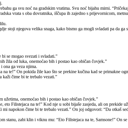
j.
ebahu ga svu noć na gradskim vratima. Svu noć bijahu mirni. “Pričekaj
adska vrata s oba dovratnika, iščupa ih zajedno s prijevornicom, metnu
ilu.
j gdje stoji njegova velika snaga, kako bismo ga mogli svladati pa da ga
 bi se mogao svezati i svladati.”
ih žila od luka, onemoćao bih i postao kao običan čovjek.”
 i ona ga veza njima.
aca na te!” On pokida žile kao što se prekine kučina kad se primakne og
 kaži čime bi te trebalo vezati.”
im užetima, onemoćao bih i postao kao običan čovjek.”
 eto Filistejaca na te!” Kod nje u sobi bijaše zasjeda, ali on prekide u
i mi napokon čime bi te trebalo vezati.” On joj odgovori: “Da otkaš s
anu, zabi klin i viknu mu: “Eto Filistejaca na te, Samsone!” On se probu