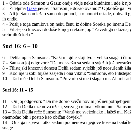
1 – Odatle ode Samson u Gazu; ondje vidje neku bludnicu i uđe k njo
2 – Žiteljima
Gaze
javiše: “Samson je došao ovamo!” Opkoliše ga i vr
3 – Ali je Samson ležao samo do ponoći, a o ponoći ustade, dohvati gr
ih ondje.
4 – Poslije toga zamilova on neku ženu iz doline Soreka po imenu Del
5 – Filistejski knezovi dođoše k njoj i rekoše joj: “Zavedi ga i dozna
srebrnih šekela.”
Suci 16: 6 – 10
6 – Delila upita Samsona: “Kaži mi gdje stoji tvoja velika snaga i čime
7 – Samson joj odgovori: “Da me svežu sa sedam svježih još neosušen
8 – Filistejski knezovi donesu Delili sedam svježih još neosušenih žila
9 – Kod nje u sobi bijaše zasjeda i ona viknu: “Samsone, eto Filistej
10 – Tad reče Delila Samsonu: “Prevario si me i slagao mi. Ali mi sada
Suci 16: 11 – 15
11 – On joj odgovori: “Da me dobro svežu novim još neupotrijebljen
12 – Tada Delila uze nova užeta, sveza ga njima i viknu mu: “Samsone,
13 – Tada Delila reče Samsonu: “Varaš me svejednako i lažeš mi. Kaž
onemoćao bih i postao kao običan čovjek.”
14 – Ona ga uspava i otka sedam pramenova njegove kose na tkalačkom st
snage.