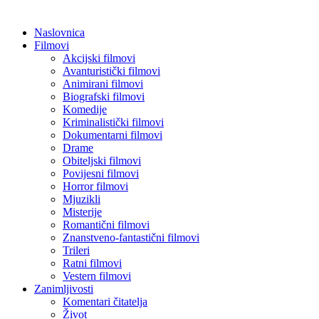
Naslovnica
Filmovi
Akcijski filmovi
Avanturistički filmovi
Animirani filmovi
Biografski filmovi
Komedije
Kriminalistički filmovi
Dokumentarni filmovi
Drame
Obiteljski filmovi
Povijesni filmovi
Horror filmovi
Mjuzikli
Misterije
Romantični filmovi
Znanstveno-fantastični filmovi
Trileri
Ratni filmovi
Vestern filmovi
Zanimljivosti
Komentari čitatelja
Život