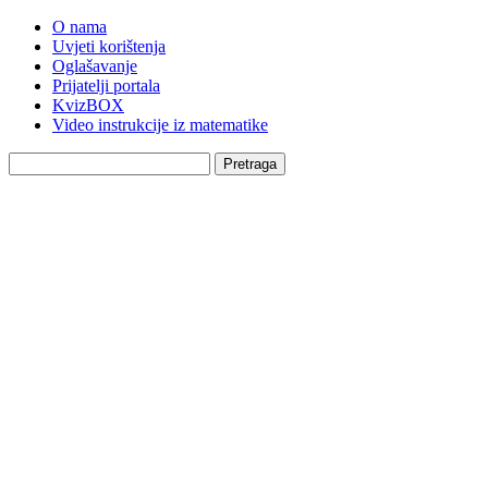
O nama
Uvjeti korištenja
Oglašavanje
Prijatelji portala
KvizBOX
Video instrukcije iz matematike
Pretraga