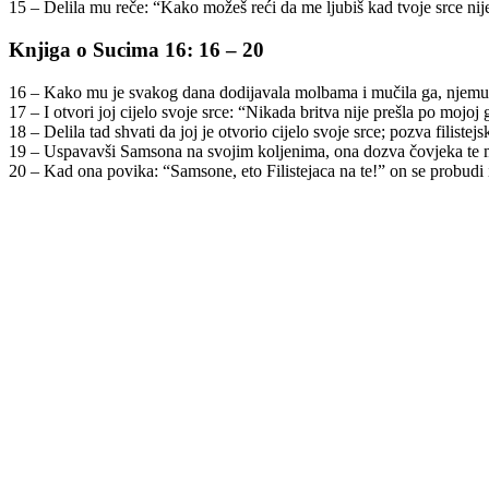
15 – Delila mu reče: “Kako možeš reći da me ljubiš kad tvoje srce nije
Knjiga o Sucima 16: 16 – 20
16 – Kako mu je svakog dana dodijavala molbama i mučila ga, njemu
17 – I otvori joj cijelo svoje srce: “Nikada britva nije prešla po moj
18 – Delila tad shvati da joj je otvorio cijelo svoje srce; pozva filiste
19 – Uspavavši Samsona na svojim koljenima, ona dozva čovjeka te mu
20 – Kad ona povika: “Samsone, eto Filistejaca na te!” on se probudi i