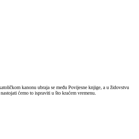
 katoličkom kanonu ubraja se među Povijesne knjige, a u židovstvu
nastojati ćemo to ispraviti u što kraćem vremenu.