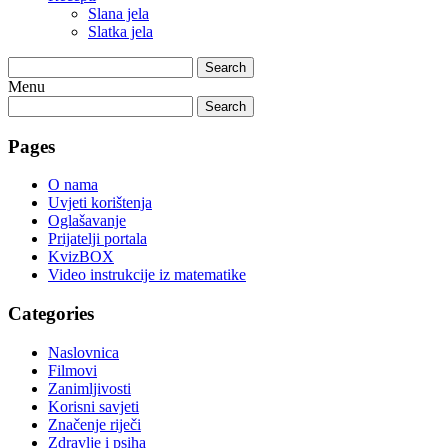
Slana jela
Slatka jela
Search
Menu
Search
Pages
O nama
Uvjeti korištenja
Oglašavanje
Prijatelji portala
KvizBOX
Video instrukcije iz matematike
Categories
Naslovnica
Filmovi
Zanimljivosti
Korisni savjeti
Značenje riječi
Zdravlje i psiha