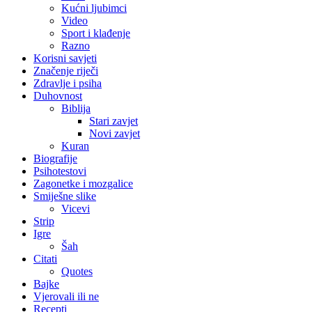
Kućni ljubimci
Video
Sport i klađenje
Razno
Korisni savjeti
Značenje riječi
Zdravlje i psiha
Duhovnost
Biblija
Stari zavjet
Novi zavjet
Kuran
Biografije
Psihotestovi
Zagonetke i mozgalice
Smiješne slike
Vicevi
Strip
Igre
Šah
Citati
Quotes
Bajke
Vjerovali ili ne
Recepti