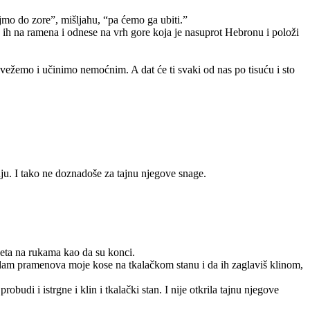
mo do zore”, mišljahu, “pa ćemo ga ubiti.”
 ih na ramena i odnese na vrh gore koja je nasuprot Hebronu i položi
 svežemo i učinimo nemoćnim. A dat će ti svaki od nas po tisuću i sto
nju. I tako ne doznadoše za tajnu njegove snage.
žeta na rukama kao da su konci.
edam pramenova moje kose na tkalačkom stanu i da ih zaglaviš klinom,
di i istrgne i klin i tkalački stan. I nije otkrila tajnu njegove