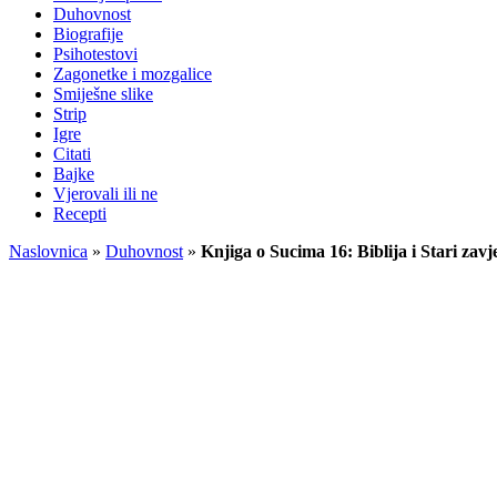
Duhovnost
Biografije
Psihotestovi
Zagonetke i mozgalice
Smiješne slike
Strip
Igre
Citati
Bajke
Vjerovali ili ne
Recepti
Naslovnica
»
Duhovnost
»
Knjiga o Sucima 16: Biblija i Stari zavj