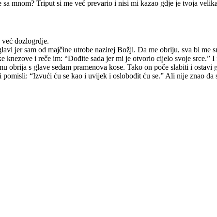
 sa mnom? Triput si me već prevario i nisi mi kazao gdje je tvoja velik
 već dozlogrdje.
oj glavi jer sam od majčine utrobe nazirej Božji. Da me obriju, sva bi me
jske knezove i reče im: “Dođite sada jer mi je otvorio cijelo svoje srce.”
 obrija s glave sedam pramenova kose. Tako on poče slabiti i ostavi 
 pomisli: “Izvući ću se kao i uvijek i oslobodit ću se.” Ali nije znao d