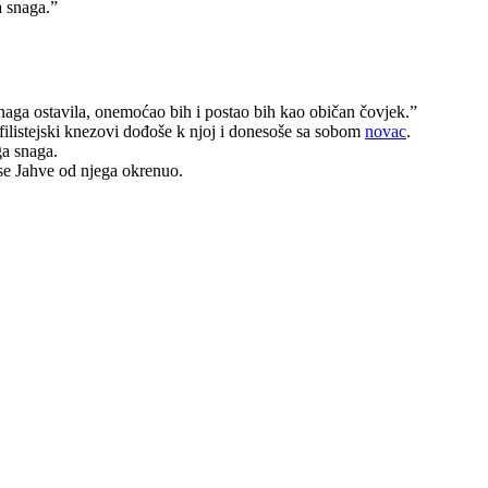
a snaga.”
 snaga ostavila, onemoćao bih i postao bih kao običan čovjek.”
 I filistejski knezovi dođoše k njoj i donesoše sa sobom
novac
.
ga snaga.
a se Jahve od njega okrenuo.