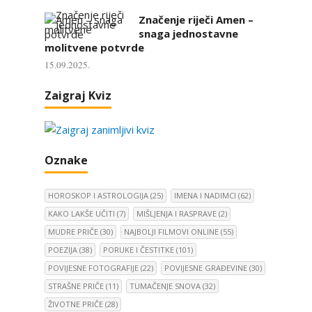
Značenje riječi Amen –
snaga jednostavne
molitvene potvrde
15.09.2025.
Zaigraj Kviz
Oznake
HOROSKOP I ASTROLOGIJA
(25)
IMENA I NADIMCI
(62)
KAKO LAKŠE UČITI
(7)
MIŠLJENJA I RASPRAVE
(2)
MUDRE PRIČE
(30)
NAJBOLJI FILMOVI ONLINE
(55)
POEZIJA
(38)
PORUKE I ČESTITKE
(101)
POVIJESNE FOTOGRAFIJE
(22)
POVIJESNE GRAĐEVINE
(30)
STRAŠNE PRIČE
(11)
TUMAČENJE SNOVA
(32)
ŽIVOTNE PRIČE
(28)