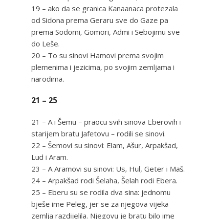
19 – ako da se granica Kanaanaca protezala
od Sidona prema Geraru sve do Gaze pa
prema Sodomi, Gomori, Admi i Sebojimu sve
do Leše.
20 – To su sinovi Hamovi prema svojim
plemenima i jezicima, po svojim zemljama i
narodima.
21 – 25
21 – A i Šemu – praocu svih sinova Eberovih i
starijem bratu Jafetovu – rodili se sinovi.
22 – Šemovi su sinovi: Elam, Ašur, Arpakšad,
Lud i Aram.
23 – A Aramovi su sinovi: Us, Hul, Geter i Maš.
24 – Arpakšad rodi Šelaha, Šelah rodi Ebera.
25 – Eberu su se rodila dva sina: jednomu
bješe ime Peleg, jer se za njegova vijeka
zemlja razdijelila. Njegovu je bratu bilo ime