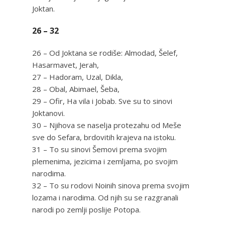
Joktan.
26 – 32
26 – Od Joktana se rodiše: Almodad, Šelef,
Hasarmavet, Jerah,
27 – Hadoram, Uzal, Dikla,
28 – Obal, Abimael, Šeba,
29 – Ofir, Ha vila i Jobab. Sve su to sinovi
Joktanovi.
30 – Njihova se naselja protezahu od Meše
sve do Sefara, brdovitih krajeva na istoku.
31 – To su sinovi Šemovi prema svojim
plemenima, jezicima i zemljama, po svojim
narodima.
32 – To su rodovi Noinih sinova prema svojim
lozama i narodima. Od njih su se razgranali
narodi po zemlji poslije Potopa.