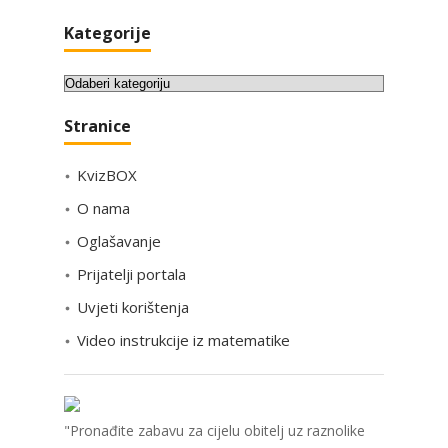
Kategorije
K
a
Stranice
t
e
KvizBOX
g
o
O nama
r
Oglašavanje
i
Prijatelji portala
j
e
Uvjeti korištenja
Video instrukcije iz matematike
"Pronađite zabavu za cijelu obitelj uz raznolike