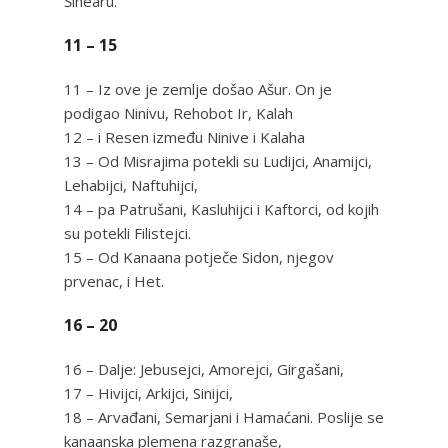
Šinearu.
11 – 15
11 – Iz ove je zemlje došao Ašur. On je
podigao Ninivu, Rehobot Ir, Kalah
12 – i Resen između Ninive i Kalaha
13 – Od Misrajima potekli su Ludijci, Anamijci,
Lehabijci, Naftuhijci,
14 – pa Patrušani, Kasluhijci i Kaftorci, od kojih
su potekli Filistejci.
15 – Od Kanaana potječe Sidon, njegov
prvenac, i Het.
16 – 20
16 – Dalje: Jebusejci, Amorejci, Girgašani,
17 – Hivijci, Arkijci, Sinijci,
18 – Arvađani, Semarjani i Hamaćani. Poslije se
kanaanska plemena razgranaše,