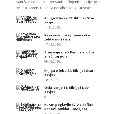
sadržaje i otkrijte interesantne činjenice iz cijelog
svijeta. Spremite se za nezaboravno iskustvo!"
Knjiga Izlaska 38: Biblija i Stari
zavjet
14.11.2020.
Kava vam može pomoći ako
želite smršaviti
17.05.2020.
Značenje riječi Parcijalan: Šta
znači taj pojam
09.06.2020.
Knjiga o Jobu 21: Biblija i Stari
zavjet
10.02.2021.
Otkrivenje 14: Biblija i Novi
zavjet
07.01.2021.
Kuran poglavlje 37: As-Saffat –
Redovi (Mekka – 182 ajeta)
24.09.2020.