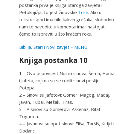
postanka prva je knjiga Staroga zavjeta i
Petoknjižja, to jest židovske
Tore
. Ako u
tekstu ispod ima bilo kakvih grešaka, slobodno
nam to navedite u komentarima i nastojati
ćemo to ispraviti u što kraćem roku.
Biblija, Stari i Novi zavjet – MENU
Knjiga postanka 10
1 – Ovo je povijest Noinih sinova: Šema, Hama
i Jafeta, kojima su se rodili sinovi poslije
Potopa.
2 – Sinovi su Jafetovi: Gomer, Magog, Madaj,
Javan, Tubal, Mešak, Tiras.
3 – A sinovi su Gomerovi: Aškenaz, Rifat i
Togarma.
4 – Javanovi su opet sinovi: Eliša, Taršiš, Kitijci i
Dodanci.