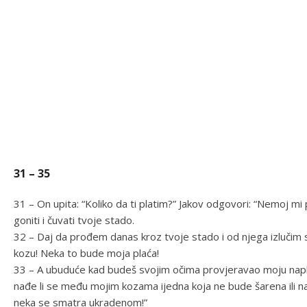
31 – 35
31 – On upita: “Koliko da ti platim?” Jakov odgovori: “Nemoj mi p
goniti i čuvati tvoje stado.
32 – Daj da prođem danas kroz tvoje stado i od njega izlučim 
kozu! Neka to bude moja plaća!
33 – A ubuduće kad budeš svojim očima provjeravao moju napl
nađe li se među mojim kozama ijedna koja ne bude šarena ili na
neka se smatra ukradenom!”