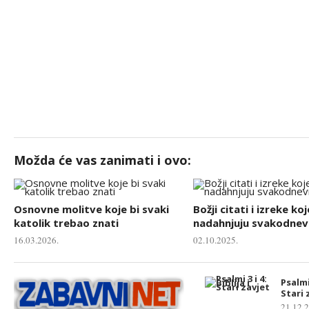
Možda će vas zanimati i ovo:
Osnovne molitve koje bi svaki
Božji citati i izreke koj
katolik trebao znati
nadahnjuju svakodnevn
16.03.2026.
02.10.2025.
Psalmi 
Stari 
21.12.