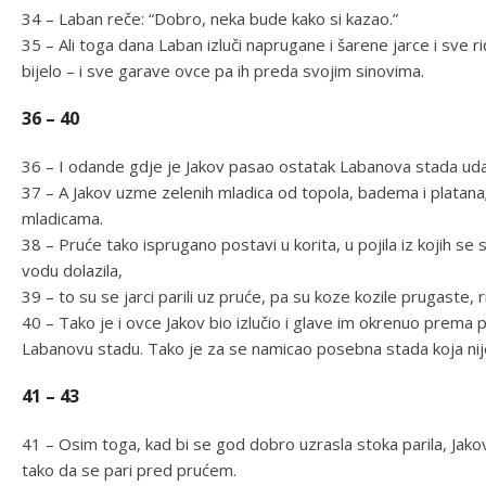
34 – Laban reče: “Dobro, neka bude kako si kazao.”
35 – Ali toga dana Laban izluči naprugane i šarene jarce i sve r
bijelo – i sve garave ovce pa ih preda svojim sinovima.
36 – 40
36 – I odande gdje je Jakov pasao ostatak Labanova stada udalj
37 – A Jakov uzme zelenih mladica od topola, badema i platana; n
mladicama.
38 – Pruće tako isprugano postavi u korita, u pojila iz kojih se 
vodu dolazila,
39 – to su se jarci parili uz pruće, pa su koze kozile prugaste, r
40 – Tako je i ovce Jakov bio izlučio i glave im okrenuo prema 
Labanovu stadu. Tako je za se namicao posebna stada koja ni
41 – 43
41 – Osim toga, kad bi se god dobro uzrasla stoka parila, Jakov 
tako da se pari pred prućem.