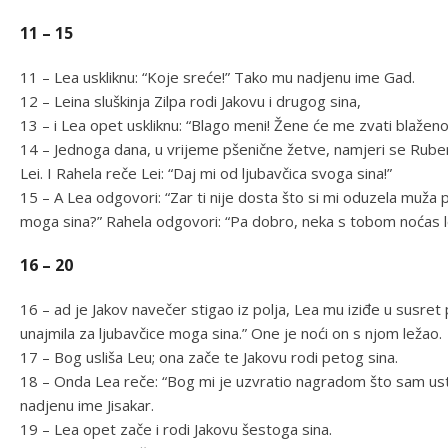
11 – 15
11 – Lea uskliknu: “Koje sreće!” Tako mu nadjenu ime Gad.
12 – Leina sluškinja Zilpa rodi Jakovu i drugog sina,
13 – i Lea opet uskliknu: “Blago meni! Žene će me zvati blaže
14 – Jednoga dana, u vrijeme pšenične žetve, namjeri se Ruben 
Lei. I Rahela reče Lei: “Daj mi od ljubavčica svoga sina!”
15 – A Lea odgovori: “Zar ti nije dosta što si mi oduzela muža
moga sina?” Rahela odgovori: “Pa dobro, neka s tobom noćas le
16 – 20
16 – ad je Jakov navečer stigao iz polja, Lea mu iziđe u susret
unajmila za ljubavčice moga sina.” One je noći on s njom ležao.
17 – Bog usliša Leu; ona zače te Jakovu rodi petog sina.
18 – Onda Lea reče: “Bog mi je uzvratio nagradom što sam ust
nadjenu ime Jisakar.
19 – Lea opet zače i rodi Jakovu šestoga sina.