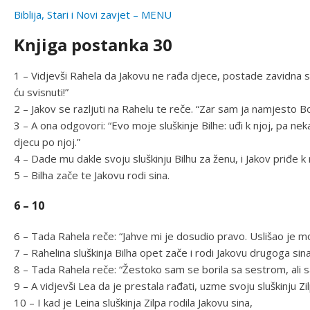
Biblija, Stari i Novi zavjet – MENU
Knjiga postanka 30
1 – Vidjevši Rahela da Jakovu ne rađa djece, postade zavidna sv
ću svisnuti!”
2 – Jakov se razljuti na Rahelu te reče. “Zar sam ja namjesto Bo
3 – A ona odgovori: “Evo moje sluškinje Bilhe: uđi k njoj, pa ne
djecu po njoj.”
4 – Dade mu dakle svoju sluškinju Bilhu za ženu, i Jakov priđe k 
5 – Bilha zače te Jakovu rodi sina.
6 – 10
6 – Tada Rahela reče: “Jahve mi je dosudio pravo. Uslišao je m
7 – Rahelina sluškinja Bilha opet zače i rodi Jakovu drugoga sina
8 – Tada Rahela reče: “Žestoko sam se borila sa sestrom, ali s
9 – A vidjevši Lea da je prestala rađati, uzme svoju sluškinju Z
10 – I kad je Leina sluškinja Zilpa rodila Jakovu sina,