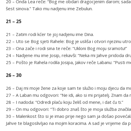
20 – Onda Lea reče: “Bog me obdari dragocjenim darom; sada 
šest sinova.” Tako mu nadjenu ime Zebulun.
21 – 25
21 – Zatim rodi kćer te joj nadjenu ime Dina.
22 – Uto se Bog sjeti Rahele: Bog je usliša i otvori njezinu utr
23 – Ona zače i rodi sina te reče: “Ukloni Bog moju sramotu!”
24 – Nadjene mu ime Josip, rekavši: “Neka mi Jahve pridoda dru
25 – Pošto je Rahela rodila Josipa, Jakov reče Labanu: “Pusti m
26 – 30
26 – Daj mi moje žene za koje sam te služio i moju djecu da mo
27 – A Laban mu odgovori: “Ne idi, ako si mi prijatelj. Znam da
28 – I nadoda: “Odredi plaću koju želiš od mene, i dat ću ti.”
29 – On mu odgovori: “Ti dobro znaš što je moja služba značila
30 – Malenkost što si je imao prije nego sam ja došao poveća
Jahve te blagoslivljao na mojim koracima. A sad je vrijeme da 