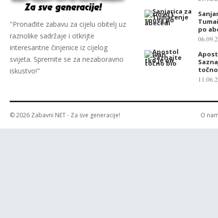
Sanjar
Tumač
"Pronađite zabavu za cijelu obitelj uz
po ab
raznolike sadržaje i otkrijte
06.09.
interesantne činjenice iz cijelog
Apost
svijeta. Spremite se za nezaboravno
Saznaj
točno
iskustvo!"
11.06.
© 2026
Zabavni NET
- Za sve generacije!
O na