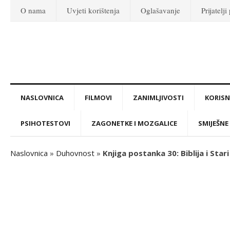
O nama
Uvjeti korištenja
Oglašavanje
Prijatelji
NASLOVNICA
FILMOVI
ZANIMLJIVOSTI
KORISNI
PSIHOTESTOVI
ZAGONETKE I MOZGALICE
SMIJEŠNE 
Naslovnica
»
Duhovnost
»
Knjiga postanka 30: Biblija i Stari