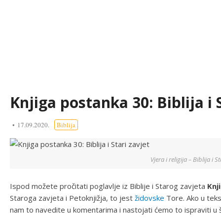
Knjiga postanka 30: Biblija i 
17.09.2020.
Biblija
Vjera i religija – Biblija i S
Ispod možete pročitati poglavlje iz Biblije i Starog zavjeta
Knj
Staroga zavjeta i Petoknjižja, to jest
židovske
Tore. Ako u teks
nam to navedite u komentarima i nastojati ćemo to ispraviti u 