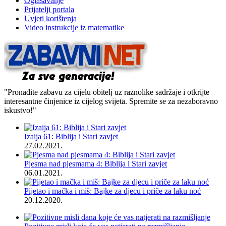
Oglašavanje
Prijatelji portala
Uvjeti korištenja
Video instrukcije iz matematike
"Pronađite zabavu za cijelu obitelj uz raznolike sadržaje i otkrijte
interesantne činjenice iz cijelog svijeta. Spremite se za nezaboravno
iskustvo!"
Izaija 61: Biblija i Stari zavjet
27.02.2021.
Pjesma nad pjesmama 4: Biblija i Stari zavjet
06.01.2021.
Pijetao i mačka i miš: Bajke za djecu i priče za laku noć
20.12.2020.