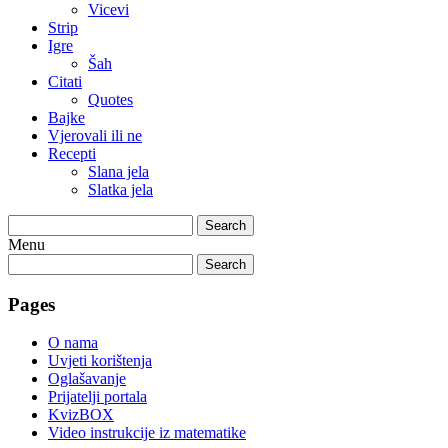
Vicevi
Strip
Igre
Šah
Citati
Quotes
Bajke
Vjerovali ili ne
Recepti
Slana jela
Slatka jela
Search
Menu
Search
Pages
O nama
Uvjeti korištenja
Oglašavanje
Prijatelji portala
KvizBOX
Video instrukcije iz matematike