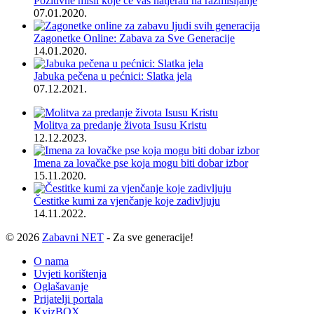
Pozitivne misli koje će vas natjerati na razmišljanje
07.01.2020.
Zagonetke Online: Zabava za Sve Generacije
14.01.2020.
Jabuka pečena u pećnici: Slatka jela
07.12.2021.
Molitva za predanje života Isusu Kristu
12.12.2023.
Imena za lovačke pse koja mogu biti dobar izbor
15.11.2020.
Čestitke kumi za vjenčanje koje zadivljuju
14.11.2022.
© 2026
Zabavni NET
- Za sve generacije!
O nama
Uvjeti korištenja
Oglašavanje
Prijatelji portala
KvizBOX