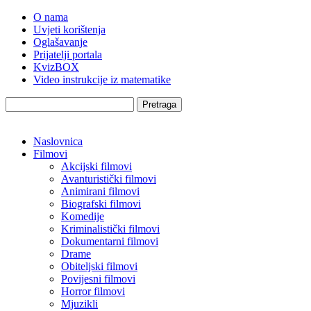
O nama
Uvjeti korištenja
Oglašavanje
Prijatelji portala
KvizBOX
Video instrukcije iz matematike
Pretraga
Naslovnica
Filmovi
Akcijski filmovi
Avanturistički filmovi
Animirani filmovi
Biografski filmovi
Komedije
Kriminalistički filmovi
Dokumentarni filmovi
Drame
Obiteljski filmovi
Povijesni filmovi
Horror filmovi
Mjuzikli