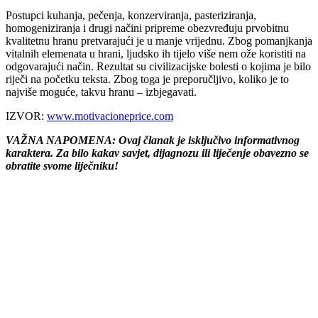
Postupci kuhanja, pečenja, konzerviranja, pasteriziranja,
homogeniziranja i drugi načini pripreme obezvređuju prvobitnu
kvalitetnu hranu pretvarajući je u manje vrijednu. Zbog pomanjkanja
vitalnih elemenata u hrani, ljudsko ih tijelo više nem ože koristiti na
odgovarajući način. Rezultat su civilizacijske bolesti o kojima je bilo
riječi na početku teksta. Zbog toga je preporučljivo, koliko je to
najviše moguće, takvu hranu – izbjegavati.
IZVOR:
www.motivacioneprice.com
VAŽNA NAPOMENA: Ovaj članak je isključivo informativnog
karaktera. Za bilo kakav savjet, dijagnozu ili liječenje obavezno se
obratite svome liječniku!