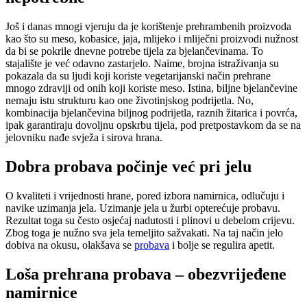
Još i danas mnogi vjeruju da je korištenje prehrambenih proizvoda
kao što su meso, kobasice, jaja, mlijeko i mliječni proizvodi nužnost
da bi se pokrile dnevne potrebe tijela za bjelančevinama. To
stajalište je već odavno zastarjelo. Naime, brojna istraživanja su
pokazala da su ljudi koji koriste vegetarijanski način prehrane
mnogo zdraviji od onih koji koriste meso. Istina, biljne bjelančevine
nemaju istu strukturu kao one životinjskog podrijetla. No,
kombinacija bjelančevina biljnog podrijetla, raznih žitarica i povrća,
ipak garantiraju dovoljnu opskrbu tijela, pod pretpostavkom da se na
jelovniku nađe svježa i sirova hrana.
Dobra probava počinje već pri jelu
O kvaliteti i vrijednosti hrane, pored izbora namirnica, odlučuju i
navike uzimanja jela. Uzimanje jela u žurbi opterećuje probavu.
Rezultat toga su često osjećaj nadutosti i plinovi u debelom crijevu.
Zbog toga je nužno sva jela temeljito sažvakati. Na taj način jelo
dobiva na okusu, olakšava se
probava
i bolje se regulira apetit.
Loša prehrana probava – obezvrijeđene
namirnice