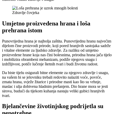
Zdravlje čovjeka
Umjetno proizvedena hrana i loša
prehrana istom
Punovrijedna hrana je najbolja zaštita. Punovrijednu hranu najvećim
dijelom čine proizvodi prirode, koji pored hranjivih sastojaka sadrže
i vitalne elemente za ljudsko zdravlje. Za razliku od umjetno
proizvedene hrane koja nas čini bolesnima, prirodna hrana jača tijelo
i mobilizira obrambeni mehanizam, podiže njegovu snagu i
izdržljivost, potiče lučenje štetnih tvari i budi životnu radost.
Da biste tijelu osigurali bitne elemente za njegovo zdravlje i snagu,
na vašem bi se jelovniku trebali redovito nalaziti voće, povrće,
zrnata hrana, svježe žitarice i prirodne masti kao što su vrhnje,
maslac i ulja dobivena hladnim prešanjem. Dio hrane mora se jesti
sirova, budući da tijekom kuhanja nastaju veliki gubici hranjivih
tvari.
Bjelančevine životinjskog podrijetla su
nepotrebne