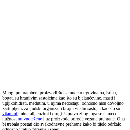
Mnogi prehrambeni proizvodi što se nude u trgovinama, istina,
bogati su hranjivim sastojcima kao što su bjelančevine, masti i
ugljikohidrati, međutim, u njima nedostaju, odnosno nisu dovoljno
zastupljeni, za ljudski organizam brojni vitalni sastojci kao što su
vitamini
, minerali, enzimi i drugi. Upravo zbog toga se nameće
nužnost
uravnotežene
i uz proizvode prirode vezane prehrane. Ona
bi trebala postati dio svakodnevne prehrane kako bi tijelo održalo,
odnosno vratilo zdravlje i snagu.