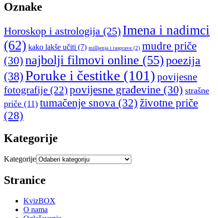
Oznake
Imena i nadimci
Horoskop i astrologija
(25)
(62)
mudre priče
kako lakše učiti
(7)
mišljenja i rasprave
(2)
najbolji filmovi online
(55)
poezija
(30)
Poruke i čestitke
(101)
(38)
povijesne
povijesne građevine
(30)
fotografije
(22)
strašne
tumačenje snova
(32)
životne priče
priče
(11)
(28)
Kategorije
Kategorije
Stranice
KvizBOX
O nama