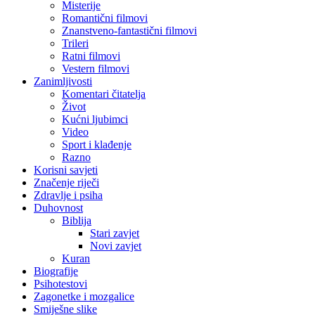
Misterije
Romantični filmovi
Znanstveno-fantastični filmovi
Trileri
Ratni filmovi
Vestern filmovi
Zanimljivosti
Komentari čitatelja
Život
Kućni ljubimci
Video
Sport i klađenje
Razno
Korisni savjeti
Značenje riječi
Zdravlje i psiha
Duhovnost
Biblija
Stari zavjet
Novi zavjet
Kuran
Biografije
Psihotestovi
Zagonetke i mozgalice
Smiješne slike