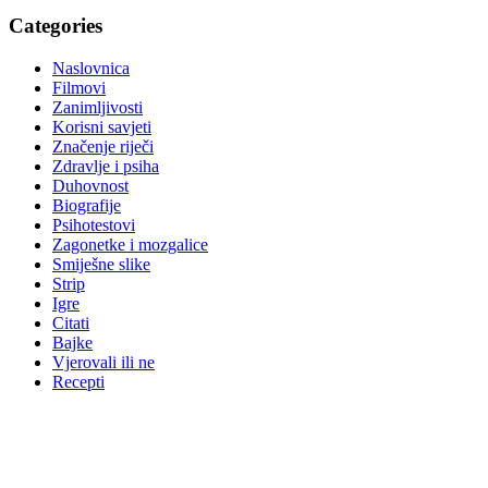
Categories
Naslovnica
Filmovi
Zanimljivosti
Korisni savjeti
Značenje riječi
Zdravlje i psiha
Duhovnost
Biografije
Psihotestovi
Zagonetke i mozgalice
Smiješne slike
Strip
Igre
Citati
Bajke
Vjerovali ili ne
Recepti