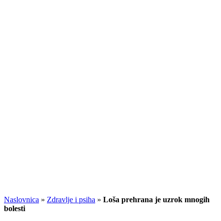
Naslovnica
»
Zdravlje i psiha
»
Loša prehrana je uzrok mnogih
bolesti