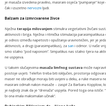
je masaža izvedena pravilno, masirani osjeća “pumpanje” koje 
čak i izuzetno
nervozni
ljudi.
Balzam za izmrcvarene živce
Nježna
terapija milovanjem
stimulira vegetativni živčani su
aktivnosti i briga. Nježna i ritmička stimulacija parasimpatiku
je odnos između napetosti i opuštanja uravnotežen, jer je jeda
aktivnosti, a drugi (parasimpatikus), za
san
i odmor. U naše vr
smo stalno “pod naponom”. Simpatikus nas stalno tjera na aktivn
ne uspijeva.
U takvim slučajevima
masaža limfnog sustava
može napravit
postoje uvjeti. Telefon treba biti isključen, prostorija odgovara
maser ne obrađuje moraju biti uvijeni u deku, a ruke masera ne
masirani odmah nakon masaže – zaspi! Za Barbaru Kopplow, ko
je najbolji znak da je “drenaža” uspjela. Pored toga ona ističe
bi ona imala maksimalan učinak”.