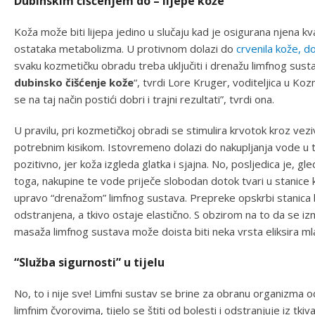
Dubinskim čišćenjem do – lijepe kože
Koža može biti lijepa jedino u slučaju kad je osigurana njena k
ostataka metabolizma. U protivnom dolazi do
crvenila kože, d
svaku kozmetičku obradu treba uključiti i drenažu limfnog susta
dubinsko čišćenje kože
“, tvrdi Lore Kruger, voditeljica u Ko
se na taj način postići dobri i trajni rezultati”, tvrdi ona.
U pravilu, pri kozmetičkoj obradi se stimulira krvotok kroz veziv
potrebnim kisikom. Istovremeno dolazi do nakupljanja vode u tk
pozitivno, jer koža izgleda glatka i sjajna. No, posljedica je, 
toga, nakupine te vode priječe slobodan dotok tvari u stanice
upravo “drenažom” limfnog sustava. Prepreke opskrbi stanica b
odstranjena, a tkivo ostaje elastično. S obzirom na to da se i
masaža limfnog sustava može doista biti neka vrsta eliksira ml
“Služba sigurnosti” u tijelu
No, to i nije sve! Limfni sustav se brine za obranu organizma o
limfnim čvorovima, tijelo se štiti od bolesti i odstranjuje iz tkiv