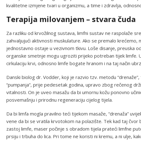
kvalitetne izmjene tvari u organizmu, a time i zdravlja, odnosno
Terapija milovanjem – stvara čuda
Za razliku od krvožilnog sustava, limfni sustav ne raspolaže s
zahvaljujući aktivnosti muskulature. Ako se premalo krećemo, m
jednostavno ostaje u vezivnom tkivu. Loše disanje, preuska odje
organske smetnje mogu ugroziti prijeko potreban tijek limfe.
cirkulaciju krvi, odnosno limfe bogate hranom i na taj način ubr
Danski biolog dr. Vodder, koji je razvio tzv. metodu “drenaže
“pumpanja”, prije pedesetak godina, upravo zbog rečenog drži l
vitalnosti. On je uveo masažu da bi umornu kožu ponovno učini
posvemašnju i prirodnu regeneraciju cijelog tijela.
Da bi limfa mogla pravilno teći tijekom masaže, “drenaža” uvijek
vene da bi se vratila krvotokom na polazište. Tek kad taj čvor
zastoj limfe, maser počinje s obradom tijela prateći limfne pu
prsiju i trbuha do lica. Pri tome ne koristi ni kremu, a ni ulje, 