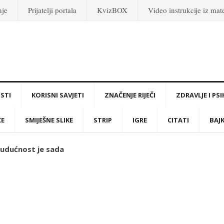
nje
Prijatelji portala
KvizBOX
Video instrukcije iz ma
STI
KORISNI SAVJETI
ZNAČENJE RIJEČI
ZDRAVLJE I PS
CE
SMIJEŠNE SLIKE
STRIP
IGRE
CITATI
BAJ
Budućnost je sada