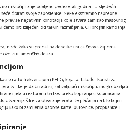
zno mikročipiranje udaljeno pedesetak godina. “U sljedećih
a neće čipirati svoje zaposlenike. Neke ekstremno napredne
sne previše negativnih konotacija koje stvara zamisao masovnog
vi ćemo biti izliječeni od takvih razmišljanja. Cilj brojnih kampanja
lea, tvrde kako su prodali na desetke tisuća čipova kupcima
 je oko 200 američkih dolara.
encijom
ikacije radio frekvencijom (RFID), koja se također koristi za
ra tvrtke je da bi radnici, zahvaljujući mikročipu, mogli obavljati
 hrane i jela u restoranu tvrtke, preko kopiranja u kopirnicama,
do otvaranja šifre za otvaranje vrata, te plaćanja na bilo kojim
logiju kako bi zamijenila osobne karte, putovnice, propusnice i
ipiranje