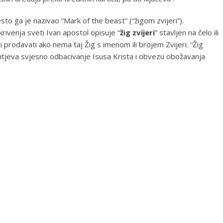
sto ga je nazivao “Mark of the beast” (“žigom zvijeri”).
rivenja sveti Ivan apostol opisuje “
žig zvijeri
” stavljen na čelo ili
ti prodavati ako nema taj Žig s imenom ili brojem Zvijeri. “Žig
htjeva svjesno odbacivanje Isusa Krista i obvezu obožavanja