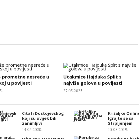
e prometne nesreće u
Utakmice Hajduka Split s
oj u povijesti
najviše golova u povijesti
5.
27.05.2025.
Citati Dostojevskog
Križaljke Onlin
koji su uvijek bili
Igrajte se sa
zanimljivi
Strpljenjem
14.05.2020.
15.08.2019.
John and Mary (1969)
Poruke za hra