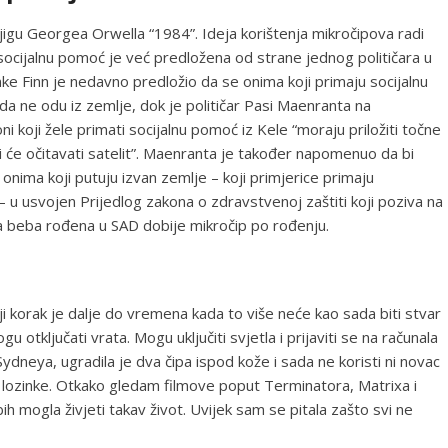
knjigu Georgea Orwella “1984”. Ideja korištenja mikročipova radi
u socijalnu pomoć je već predložena od strane jednog političara u
nke Finn je nedavno predložio da se onima koji primaju socijalnu
a ne odu iz zemlje, dok je političar Pasi Maenranta na
 koji žele primati socijalnu pomoć iz Kele “moraju priložiti točne
 će očitavati satelit”. Maenranta je također napomenuo da bi
onima koji putuju izvan zemlje – koji primjerice primaju
 u usvojen Prijedlog zakona o zdravstvenoj zaštiti koji poziva na
ka beba rođena u SAD dobije mikročip po rođenju.
ji korak je dalje do vremena kada to više neće kao sada biti stvar
otključati vrata. Mogu uključiti svjetla i prijaviti se na računala
dneya, ugradila je dva čipa ispod kože i sada ne koristi ni novac
i lozinke. Otkako gledam filmove poput Terminatora, Matrixa i
ih mogla živjeti takav život. Uvijek sam se pitala zašto svi ne