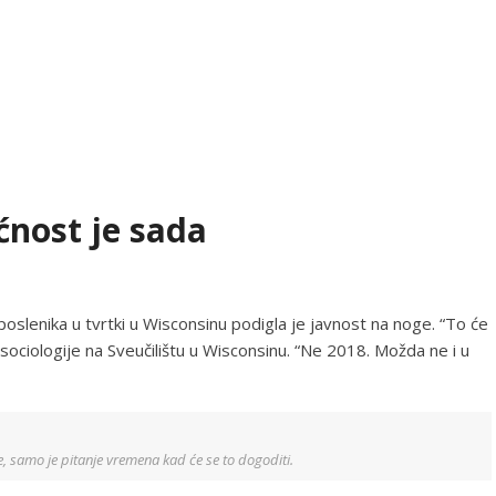
ćnost je sada
oslenika u tvrtki u Wisconsinu podigla je javnost na noge. “To će
 sociologije na Sveučilištu u Wisconsinu. “Ne 2018. Možda ne i u
 ne, samo je pitanje vremena kad će se to dogoditi.