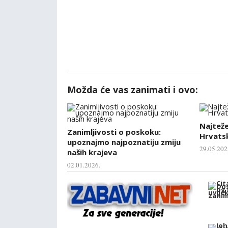
Možda će vas zanimati i ovo:
Najtež
Zanimljivosti o poskoku:
Hrvatsk
upoznajmo najpoznatiju zmiju
29.05.202
naših krajeva
02.01.2026.