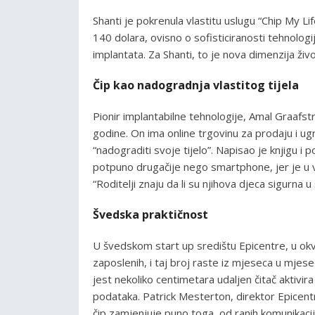
Shanti je pokrenula vlastitu uslugu “Chip My 
140 dolara, ovisno o sofisticiranosti tehnologi
implantata. Za Shanti, to je nova dimenzija život
Čip kao nadogradnja vlastitog tijela
Pionir implantabilne tehnologije, Amal Graafs
godine. On ima online trgovinu za prodaju i ugr
“nadograditi svoje tijelo”. Napisao je knjigu i
potpuno drugačije nego smartphone, jer je u v
“Roditelji znaju da li su njihova djeca sigurna u
Švedska praktičnost
U švedskom start up središtu Epicentre, u okvi
zaposlenih, i taj broj raste iz mjeseca u mjes
jest nekoliko centimetara udaljen čitač aktivir
podataka. Patrick Mesterton, direktor Epicentra
čip zamjenjuje puno toga, od ranih komunikacijs