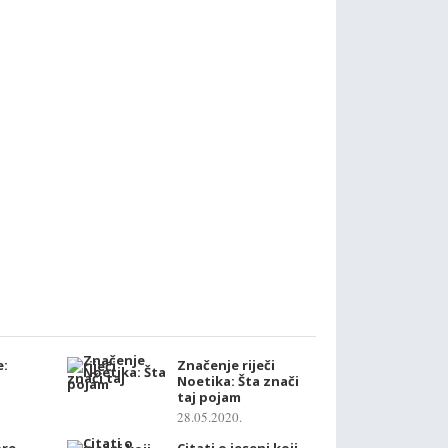
e:
Značenje riječi
Noetika: Šta znači
taj pojam
28.05.2020.
bre
Citati o jeseni koji