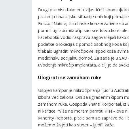
Drugi pak nisu tako entuzijastični i spominju 
praćenja financijske situacije onih koji primaj
Finskoj. Naime, član finske konzervativne stra
pomoć ugradi mikročip kao sredstvo kontrole d
Facebooku vodio raspravu zagovarajući kako oni
podatke o lokaciji uz pomoć osobnog koda koji
trebalo ugraditi mikročipove ispod kože svima 
medicinsku socijalnu pomoć. Za sada je u SAD –
uvođenje mikročip implantata, a cilj je da sva
Ulogirati se zamahom ruke
Uspjeh kampanje mikročipiranja ljudi u Australi
izbora već zakona. Oni sa ugrađenim čipom mogu 
zamahom ruke. Gospođa Shanti Korporaal, iz Sy
ni kartice. “Više ne moram pamtiti PIN – ove n
Minority Reporta, pitala sam se zapravo da li b
možemo živjeti kao super – ljudi”, kaže.