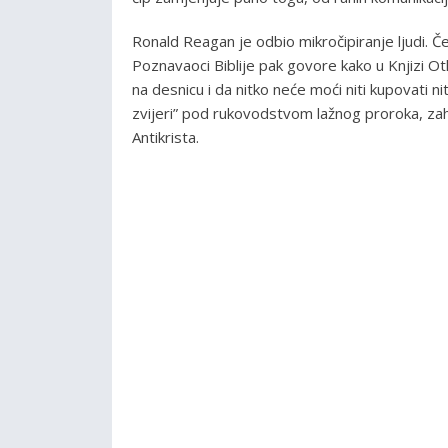
Ronald Reagan je odbio mikročipiranje ljudi. Če
Poznavaoci Biblije pak govore kako u Knjizi Otk
na desnicu i da nitko neće moći niti kupovati ni
zvijeri” pod rukovodstvom lažnog proroka, za
Antikrista.