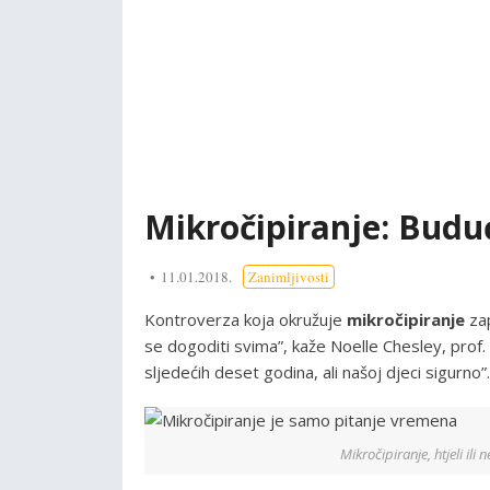
Mikročipiranje: Budu
11.01.2018.
Zanimljivosti
Kontroverza koja okružuje
mikročipiranje
zap
se dogoditi svima”, kaže Noelle Chesley, prof.
sljedećih deset godina, ali našoj djeci sigurno”.
Mikročipiranje, htjeli ili