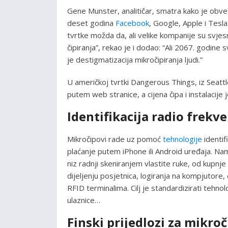
Gene Munster, analitičar, smatra kako je obve
deset godina
Facebook
, Google, Apple i Tesl
tvrtke možda da, ali velike kompanije su svje
čipiranja”, rekao je i dodao: “Ali 2067. godine s
je destigmatizacija mikročipiranja ljudi.”
U američkoj tvrtki Dangerous Things, iz Seatt
putem web stranice, a cijena čipa i instalacije
Identifikacija radio frekv
Mikročipovi rade uz pomoć
tehnologije
identif
plaćanje putem iPhone ili Android uređaja. Namje
niz radnji skeniranjem vlastite ruke, od kupnje
dijeljenju posjetnica, logiranja na kompjutore, 
RFID terminalima. Cilj je standardizirati tehno
ulaznice…
Finski prijedlozi za mikroč