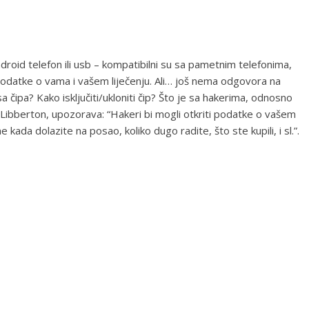
ndroid telefon ili usb – kompatibilni su sa pametnim telefonima,
odatke o vama i vašem liječenju. Ali… još nema odgovora na
 čipa? Kako isključiti/ukloniti čip? Što je sa hakerima, odnosno
 Libberton, upozorava: “Hakeri bi mogli otkriti podatke o vašem
kada dolazite na posao, koliko dugo radite, što ste kupili, i sl.”.