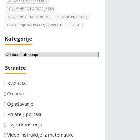
PORUKE I ČESTITKE
(101)
POVIJESNE FOTOGRAFIJE
(22)
POVIJESNE GRAĐEVINE
(30)
STRAŠNE PRIČE
(11)
TUMAČENJE SNOVA
(32)
ŽIVOTNE PRIČE
(28)
Kategorije
K
a
Stranice
t
e
KvizBOX
g
o
O nama
r
Oglašavanje
i
Prijatelji portala
j
e
Uvjeti korištenja
Video instrukcije iz matematike