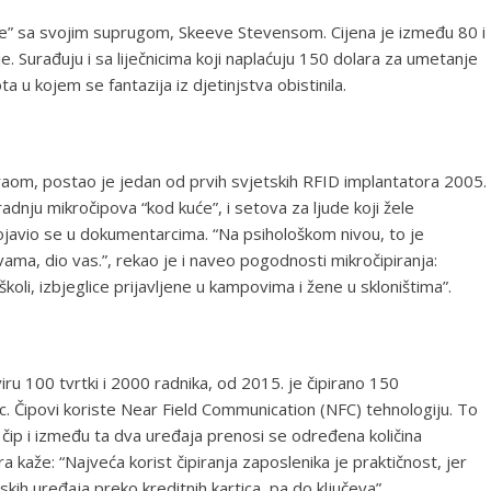
Life” sa svojim suprugom, Skeeve Stevensom. Cijena je između 80 i
je. Surađuju i sa liječnicima koji naplaćuju 150 dolara za umetanje
a u kojem se fantazija iz djetinjstva obistinila.
traom, postao je jedan od prvih svjetskih RFID implantatora 2005.
adnju mikročipova “kod kuće”, i setova za ljude koji žele
 pojavio se u dokumentarcima. “Na psihološkom nivou, to je
ama, dio vas.”, rekao je i naveo pogodnosti mikročipiranja:
 školi, izbjeglice prijavljene u kampovima i žene u skloništima”.
ru 100 tvrtki i 2000 radnika, od 2015. je čipirano 150
ec. Čipovi koriste Near Field Communication (NFC) tehnologiju. To
a čip i između ta dva uređaja prenosi se određena količina
 kaže: “Najveća korist čipiranja zaposlenika je praktičnost, jer
kih uređaja preko kreditnih kartica, pa do ključeva”.