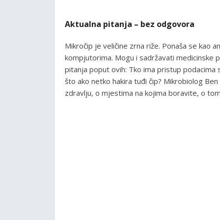
Aktualna pitanja – bez odgovora
Mikročip je veličine zrna riže. Ponaša se kao a
kompjutorima. Mogu i sadržavati medicinske p
pitanja poput ovih: Tko ima pristup podacima sa
što ako netko hakira tuđi čip? Mikrobiolog Ben
zdravlju, o mjestima na kojima boravite, o tome 