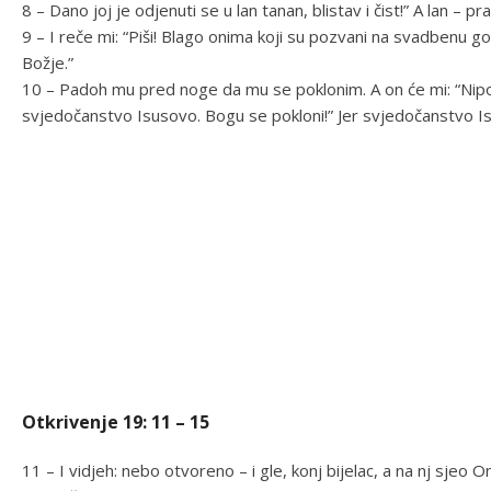
8 – Dano joj je odjenuti se u lan tanan, blistav i čist!” A lan – p
9 – I reče mi: “Piši! Blago onima koji su pozvani na svadbenu goz
Božje.”
10 – Padoh mu pred noge da mu se poklonim. A on će mi: “Nipošt
svjedočanstvo Isusovo. Bogu se pokloni!” Jer svjedočanstvo Is
Otkrivenje 19: 11 – 15
11 – I vidjeh: nebo otvoreno – i gle, konj bijelac, a na nj sjeo On, 