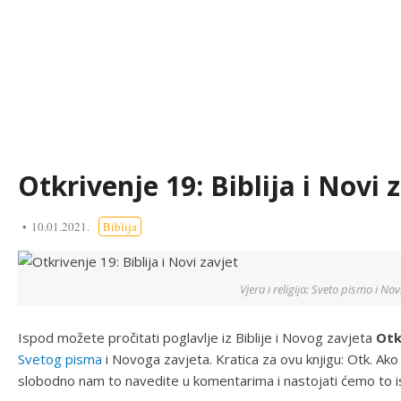
Otkrivenje 19: Biblija i Novi 
10.01.2021.
Biblija
Vjera i religija: Sveto pismo i Nov
Ispod možete pročitati poglavlje iz Biblije i Novog zavjeta
Otk
Svetog pisma
i Novoga zavjeta. Kratica za ovu knjigu: Otk. Ako
slobodno nam to navedite u komentarima i nastojati ćemo to i