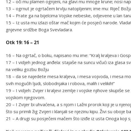
12 – oči mu plamen ognjeni, na glavi mu mnoge krune; nosi nap
13 – ogrnut je ogrtačem krvlju natopljenim; ime mu: Riječ Božja
14 – Prate ga na bijelcima Vojske nebeske, odjevene u lan tanan,
15 – Iz usta mu izlazi oštar mač kojim će posjeći narode. Vlad
gnjevne srdžbe Boga Svevladara.
Otk 19: 16 – 21
16 – Na ogrtač, o boku, napisano mu ime: “Kralj kraljeva i Go
17 – I vidjeh jednog anđela: stajaše na suncu vičući iza glasa
na veliku gozbu Božju
18 – da se najedete mesa kraljeva, i mesa vojvoda, i mesa mogu
svih mogućih ljudi, slobodnjaka i robova, malih i velikih!”
19 – I vidjeh: Zvijer i kraljevi zemlje i vojske njihove skupiše s
vojskom njegovom.
20 – I Zvijer bi uhvaćena, a s njom i Lažni prorok koji je u nje
što su primili žig Zvijeri i klanjali se njezinu kipu. Živi su obo
21 – A drugi su posječeni mačem što iziđe iz usta Onoga koji sj