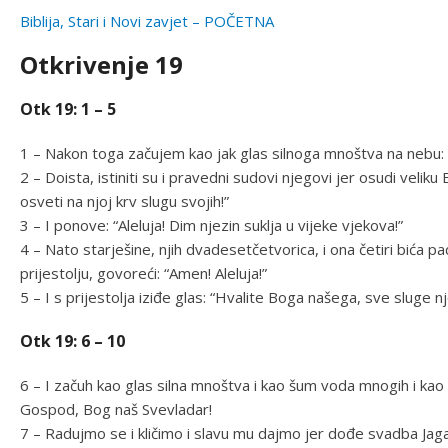
Biblija, Stari i Novi zavjet – POČETNA
Otkrivenje 19
Otk 19: 1 – 5
1 – Nakon toga začujem kao jak glas silnoga mnoštva na nebu: 
2 – Doista, istiniti su i pravedni sudovi njegovi jer osudi veliku
osveti na njoj krv slugu svojih!”
3 – I ponove: “Aleluja! Dim njezin suklja u vijeke vjekova!”
4 – Nato starješine, njih dvadesetčetvorica, i ona četiri bića pa
prijestolju, govoreći: “Amen! Aleluja!”
5 – I s prijestolja iziđe glas: “Hvalite Boga našega, sve sluge njeg
Otk 19: 6 – 10
6 – I začuh kao glas silna mnoštva i kao šum voda mnogih i kao 
Gospod, Bog naš Svevladar!
7 – Radujmo se i kličimo i slavu mu dajmo jer dođe svadba Jag