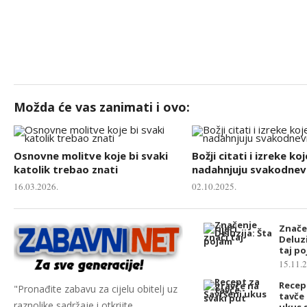
Možda će vas zanimati i ovo:
Osnovne molitve koje bi svaki
Božji citati i izreke koj
katolik trebao znati
nadahnjuju svakodnevn
16.03.2026.
02.10.2025.
Značen
Deluzi
taj p
15.11.
Recep
"Pronađite zabavu za cijelu obitelj uz
tavče 
raznolike sadržaje i otkrijte
ukus 