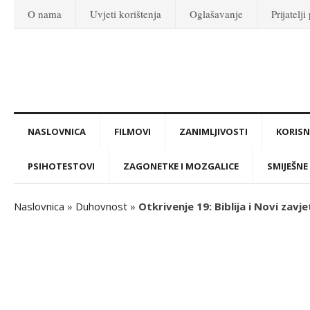
O nama
Uvjeti korištenja
Oglašavanje
Prijatelji
NASLOVNICA
FILMOVI
ZANIMLJIVOSTI
KORISNI
PSIHOTESTOVI
ZAGONETKE I MOZGALICE
SMIJEŠNE 
Naslovnica
»
Duhovnost
»
Otkrivenje 19: Biblija i Novi zavje