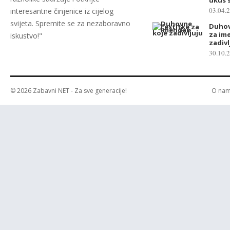
03.04.
interesantne činjenice iz cijelog
svijeta. Spremite se za nezaboravno
Duhov
za im
iskustvo!"
zadivl
30.10.
© 2026
Zabavni NET
- Za sve generacije!
O na