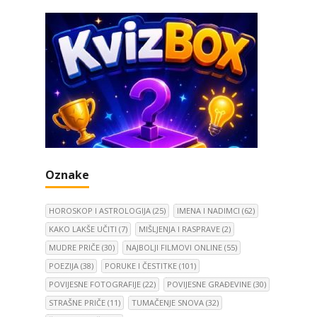
Oznake
HOROSKOP I ASTROLOGIJA
(25)
IMENA I NADIMCI
(62)
KAKO LAKŠE UČITI
(7)
MIŠLJENJA I RASPRAVE
(2)
MUDRE PRIČE
(30)
NAJBOLJI FILMOVI ONLINE
(55)
POEZIJA
(38)
PORUKE I ČESTITKE
(101)
POVIJESNE FOTOGRAFIJE
(22)
POVIJESNE GRAĐEVINE
(30)
STRAŠNE PRIČE
(11)
TUMAČENJE SNOVA
(32)