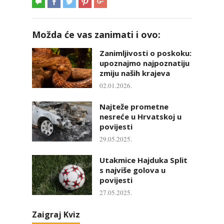
Možda će vas zanimati i ovo:
Zanimljivosti o poskoku:
upoznajmo najpoznatiju
zmiju naših krajeva
02.01.2026.
Najteže prometne
nesreće u Hrvatskoj u
povijesti
29.05.2025.
Utakmice Hajduka Split
s najviše golova u
povijesti
27.05.2025.
Zaigraj Kviz