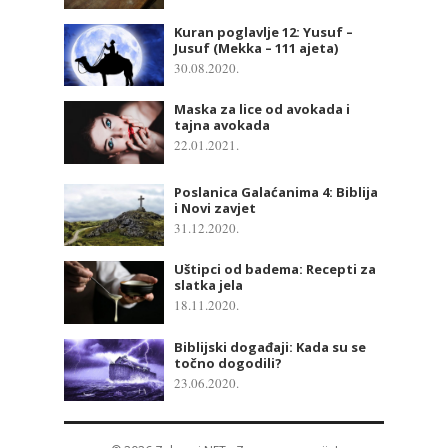
Kuran poglavlje 12: Yusuf –
Jusuf (Mekka – 111 ajeta)
30.08.2020.
Maska za lice od avokada i
tajna avokada
22.01.2021.
Poslanica Galaćanima 4: Biblija
i Novi zavjet
31.12.2020.
Uštipci od badema: Recepti za
slatka jela
18.11.2020.
Biblijski događaji: Kada su se
točno dogodili?
23.06.2020.