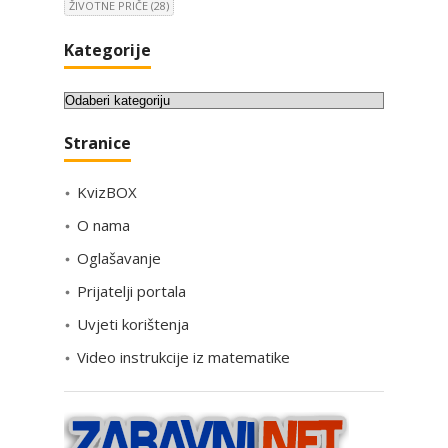
ŽIVOTNE PRIČE
(28)
Kategorije
K
a
Stranice
t
e
KvizBOX
g
o
O nama
r
Oglašavanje
i
Prijatelji portala
j
e
Uvjeti korištenja
Video instrukcije iz matematike