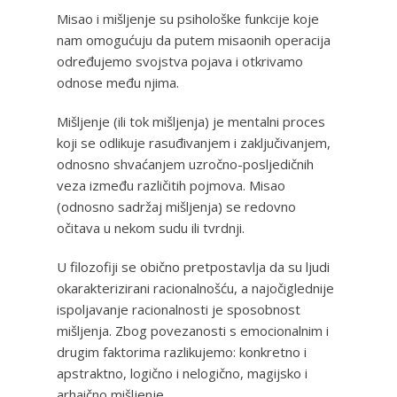
Misao i mišljenje su psihološke funkcije koje
nam omogućuju da putem misaonih operacija
određujemo svojstva pojava i otkrivamo
odnose među njima.
Mišljenje (ili tok mišljenja) je mentalni proces
koji se odlikuje rasuđivanjem i zaključivanjem,
odnosno shvaćanjem uzročno-posljedičnih
veza između različitih pojmova. Misao
(odnosno sadržaj mišljenja) se redovno
očitava u nekom sudu ili tvrdnji.
U filozofiji se obično pretpostavlja da su ljudi
okarakterizirani racionalnošću, a najočiglednije
ispoljavanje racionalnosti je sposobnost
mišljenja. Zbog povezanosti s emocionalnim i
drugim faktorima razlikujemo: konkretno i
apstraktno, logično i nelogično, magijsko i
arhaično mišljenje.