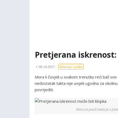
Pretjerana iskrenost:
08.10.2017.
Zdravlje i psiha
Mora li čovjek u svakom trenutku reći baš sve
nedostatak takta nije uvijek ugodna za okolinu
povrijediti.
Mora se paziti kada je u pita