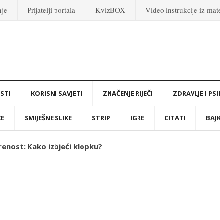
nje
Prijatelji portala
KvizBOX
Video instrukcije iz ma
STI
KORISNI SAVJETI
ZNAČENJE RIJEČI
ZDRAVLJE I PS
CE
SMIJEŠNE SLIKE
STRIP
IGRE
CITATI
BAJ
renost: Kako izbjeći klopku?