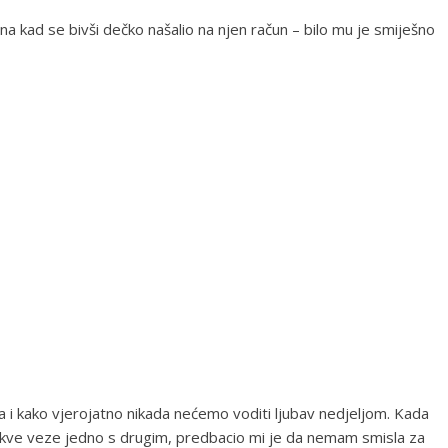
ena kad se bivši dečko našalio na njen račun – bilo mu je smiješno
 i kako vjerojatno nikada nećemo voditi ljubav nedjeljom. Kada
akve veze jedno s drugim, predbacio mi je da nemam smisla za