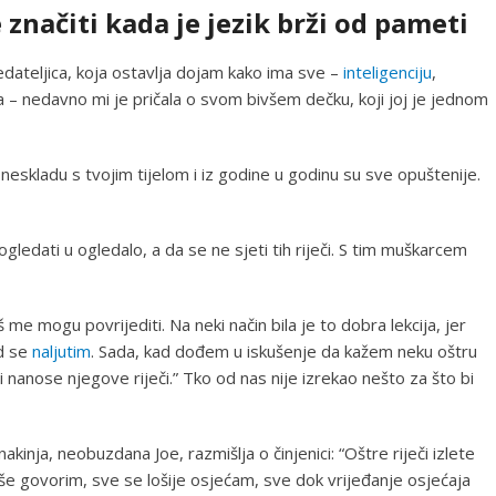
značiti kada je jezik brži od pameti
redateljica, koja ostavlja dojam kako ima sve –
inteligenciju
,
a – nedavno mi je pričala o svom bivšem dečku, koji joj je jednom
neskladu s tvojim tijelom i iz godine u godinu su sve opuštenije.
gledati u ogledalo, a da se ne sjeti tih riječi. S tim muškarcem
š me mogu povrijediti. Na neki način bila je to dobra lekcija, jer
ad se
naljutim
. Sada, kad dođem u iskušenje da kažem neku oštru
i nanose njegove riječi.” Tko od nas nije izrekao nešto za što bi
akinja, neobuzdana Joe, razmišlja o činjenici: “Oštre riječi izlete
više govorim, sve se lošije osjećam, sve dok vrijeđanje osjećaja