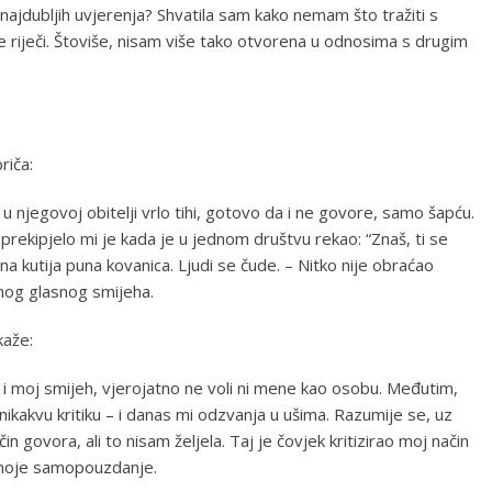
 najdubljih uvjerenja? Shvatila sam kako nemam što tražiti s
 riječi. Štoviše, nisam više tako otvorena u odnosima s drugim
riča:
i u njegovoj obitelji vrlo tihi, gotovo da i ne govore, samo šapću.
rekipjelo mi je kada je u jednom društvu rekao: “Znaš, ti se
na kutija puna kovanica. Ljudi se čude. – Nitko nije obraćao
og glasnog smijeha.
kaže:
s i moj smijeh, vjerojatno ne voli ni mene kao osobu. Međutim,
ikakvu kritiku – i danas mi odzvanja u ušima. Razumije se, uz
 govora, ali to nisam željela. Taj je čovjek kritizirao moj način
a moje samopouzdanje.