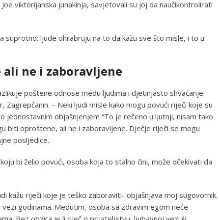
e viktorijanska junakinja, savjetovali su joj da naučikontrolirati
suprotno: ljude ohrabruju na to da kažu sve što misle, i to u
 ali ne i zaboravljene
 razlikuje poštene odnose među ljudima i djetinjasto shvaćanje
r, Zagrepčanin. – Neki ljudi misle kako mogu povući riječi koje su
eno jednostavnim objašnjenjem “To je rečeno u ljutnji, nisam tako
 biti oproštene, ali ne i zaboravljene. Dječje riječi se mogu
ajne posljedice.
oju bi želio povući, osoba koja to stalno čini, može očekivati da
di kažu riječi koje je teško zaboraviti- objašnjava moj sugovornik.
noj vezi godinama. Međutim, osoba sa zdravim egom neće
 Bez obzira je li riječ o prijateljstvu, ljubavnoj vezi ili