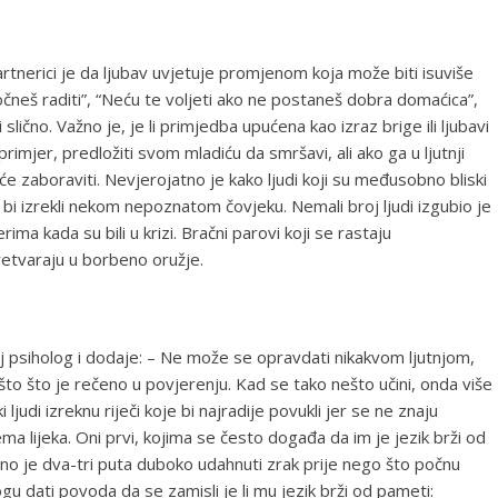
artnerici je da ljubav uvjetuje promjenom koja može biti isuviše
 počneš raditi”, “Neću te voljeti ako ne postaneš dobra domaćica”,
slično. Važno je, je li primjedba upućena kao izraz brige ili ljubavi
primjer, predložiti svom mladiću da smršavi, ali ako ga u ljutnji
e zaboraviti. Nevjerojatno je kako ljudi koji su međusobno bliski
i izrekli nekom nepoznatom čovjeku. Nemali broj ljudi izgubio je
rima kada su bili u krizi. Bračni parovi koji se rastaju
 pretvaraju u borbeno oružje.
lj psiholog i dodaje: – Ne može se opravdati nikakvom ljutnjom,
što što je rečeno u povjerenju. Kad se tako nešto učini, onda više
i ljudi izreknu riječi koje bi najradije povukli jer se ne znaju
ema lijeka. Oni prvi, kojima se često događa da im je jezik brži od
ljno je dva-tri puta duboko udahnuti zrak prije nego što počnu
gu dati povoda da se zamisli je li mu jezik brži od pameti: