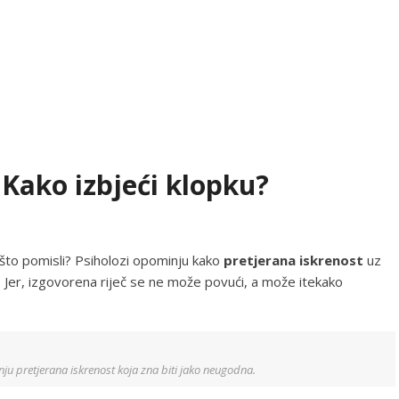
 Kako izbjeći klopku?
 što pomisli? Psiholozi opominju kako
pretjerana iskrenost
uz
. Jer, izgovorena riječ se ne može povući, a može itekako
nju pretjerana iskrenost koja zna biti jako neugodna.