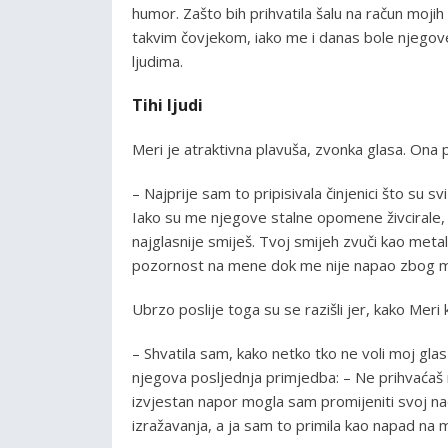
humor. Zašto bih prihvatila šalu na račun mojih
takvim čovjekom, iako me i danas bole njegove
ljudima.
Tihi ljudi
Meri je atraktivna plavuša, zvonka glasa. Ona p
– Najprije sam to pripisivala činjenici što su sv
Iako su me njegove stalne opomene živcirale, p
najglasnije smiješ. Tvoj smijeh zvuči kao metal
pozornost na mene dok me nije napao zbog m
Ubrzo poslije toga su se razišli jer, kako Meri 
– Shvatila sam, kako netko tko ne voli moj gla
njegova posljednja primjedba: – Ne prihvaćaš n
izvjestan napor mogla sam promijeniti svoj način
izražavanja, a ja sam to primila kao napad n