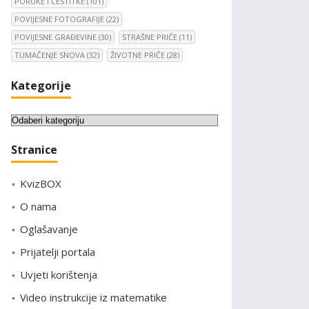
PORUKE I ČESTITKE
(101)
POVIJESNE FOTOGRAFIJE
(22)
POVIJESNE GRAĐEVINE
(30)
STRAŠNE PRIČE
(11)
TUMAČENJE SNOVA
(32)
ŽIVOTNE PRIČE
(28)
Kategorije
K
a
Stranice
t
e
KvizBOX
g
o
O nama
r
Oglašavanje
i
Prijatelji portala
j
e
Uvjeti korištenja
Video instrukcije iz matematike