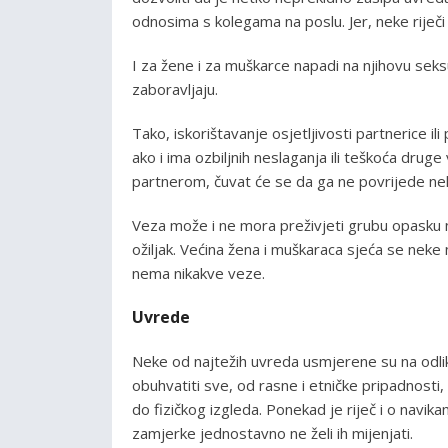
odnosima s kolegama na poslu. Jer, neke riječi
I za žene i za muškarce napadi na njihovu sek
zaboravljaju.
Tako, iskorištavanje osjetljivosti partnerice il
ako i ima ozbiljnih neslaganja ili teškoća drug
partnerom, čuvat će se da ga ne povrijede ne
Veza može i ne mora preživjeti grubu opasku n
ožiljak. Većina žena i muškaraca sjeća se nek
nema nikakve veze.
Uvrede
Neke od najtežih uvreda usmjerene su na odli
obuhvatiti sve, od rasne i etničke pripadnosti
do fizičkog izgleda. Ponekad je riječ i o navi
zamjerke jednostavno ne želi ih mijenjati.