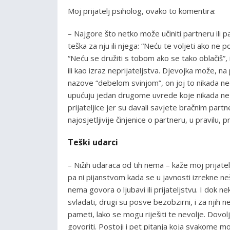
Moj prijatelj psiholog, ovako to komentira:
– Najgore što netko može učiniti partneru ili p
teška za nju ili njega: “Neću te voljeti ako ne
“Neću se družiti s tobom ako se tako oblačiš”, i 
ili kao izraz neprijateljstva. Djevojka može, na 
nazove “debelom svinjom”, on joj to nikada neć
upućuju jedan drugome uvrede koje nikada ne b
prijateljice jer su davali savjete bračnim partne
najosjetljivije činjenice o partneru, u pravilu,
Teški udarci
– Nižih udaraca od tih nema – kaže moj prijate
pa ni pijanstvom kada se u javnosti izrekne ne
nema govora o ljubavi ili prijateljstvu. I dok nek
svladati, drugi su posve bezobzirni, i za njih n
pameti, lako se mogu riješiti te nevolje. Dovo
govoriti. Postoji i pet pitanja koja svakome mo