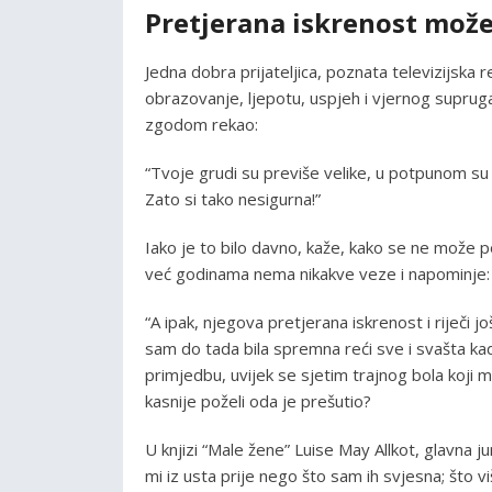
Pretjerana iskrenost može 
Jedna dobra prijateljica, poznata televizijska 
obrazovanje, ljepotu, uspjeh i vjernog suprug
zgodom rekao:
“Tvoje grudi su previše velike, u potpunom su 
Zato si tako nesigurna!”
Iako je to bilo davno, kaže, kako se ne može po
već godinama nema nikakve veze i napominje:
“A ipak, njegova pretjerana iskrenost i riječi jo
sam do tada bila spremna reći sve i svašta k
primjedbu, uvijek se sjetim trajnog bola koji m
kasnije poželi oda je prešutio?
U knjizi “Male žene” Luise May Allkot, glavna jun
mi iz usta prije nego što sam ih svjesna; što 