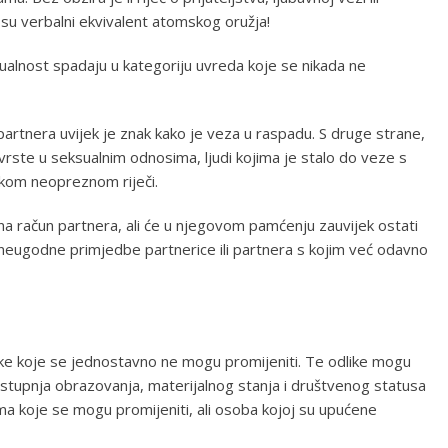
 su verbalni ekvivalent atomskog oružja!
sualnost spadaju u kategoriju uvreda koje se nikada ne
i partnera uvijek je znak kako je veza u raspadu. S druge strane,
e vrste u seksualnim odnosima, ljudi kojima je stalo do veze s
kom neopreznom riječi.
a račun partnera, ali će u njegovom pamćenju zauvijek ostati
e neugodne primjedbe partnerice ili partnera s kojim već odavno
ke koje se jednostavno ne mogu promijeniti. Te odlike mogu
, stupnja obrazovanja, materijalnog stanja i društvenog statusa
kama koje se mogu promijeniti, ali osoba kojoj su upućene