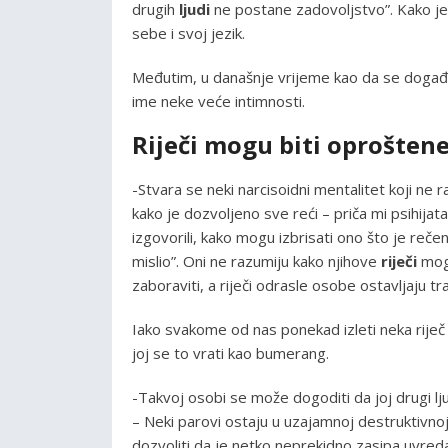
drugih
ljudi
ne postane zadovoljstvo”. Kako je Jo
sebe i svoj jezik.
Međutim, u današnje vrijeme kao da se događa 
ime neke veće intimnosti.
Riječi mogu biti oproštene
-Stvara se neki narcisoidni mentalitet koji ne
kako je dozvoljeno sve reći – priča mi psihijata
izgovorili, kako mogu izbrisati ono što je reč
mislio”. Oni ne razumiju kako njihove
riječi
mogu
zaboraviti, a riječi odrasle osobe ostavljaju tr
Iako svakome od nas ponekad izleti neka riječ k
joj se to vrati kao bumerang.
-Takvoj osobi se može dogoditi da joj drugi lju
– Neki parovi ostaju u uzajamnoj destruktiv
dozvoliti da je netko neprekidno zasipa uvredama.