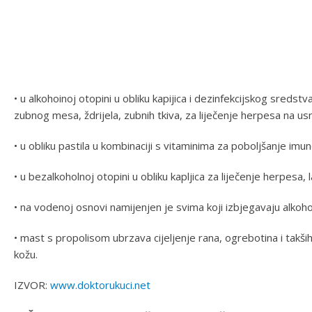
• u alkohoinoj otopini u obliku kapijica i dezinfekcijskog sredst
zubnog mesa, ždrijela, zubnih tkiva, za liječenje herpesa na us
• u obliku pastila u kombinaciji s vitaminima za poboljšanje imu
• u bezalkoholnoj otopini u obliku kapljica za liječenje herpesa,
• na vodenoj osnovi namijenjen je svima koji izbjegavaju alkohol
• mast s propolisom ubrzava cijeljenje rana, ogrebotina i takši
kožu.
IZVOR:
www.doktorukuci.net