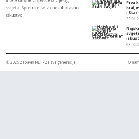
interesantne činjenice iz cijelog
Prva k
svijeta. Spremite se za nezaboravno
kralje
i Star
iskustvo!"
22.01.
Najsku
svije
iskus
08.02.
© 2026
Zabavni NET
- Za sve generacije!
O na