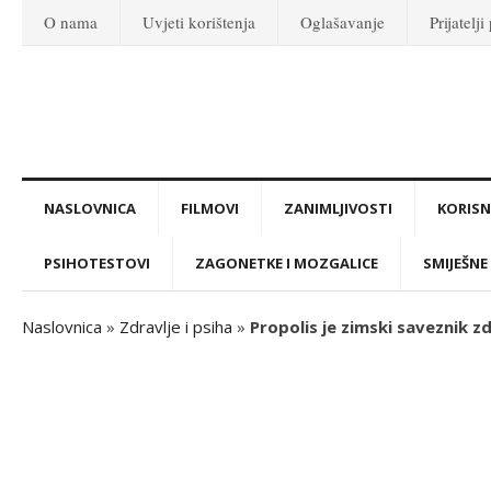
O nama
Uvjeti korištenja
Oglašavanje
Prijatelji
NASLOVNICA
FILMOVI
ZANIMLJIVOSTI
KORISNI
PSIHOTESTOVI
ZAGONETKE I MOZGALICE
SMIJEŠNE 
Naslovnica
»
Zdravlje i psiha
»
Propolis je zimski saveznik z