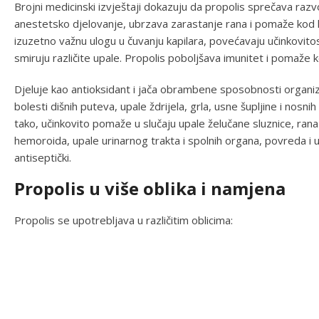
Brojni medicinski izvještaji dokazuju da propolis sprečava razvoj
anestetsko djelovanje, ubrzava zarastanje rana i pomaže kod li
izuzetno važnu ulogu u čuvanju kapilara, povećavaju učinkovitost
smiruju različite upale. Propolis poboljšava imunitet i pomaže ko
Djeluje kao antioksidant i jača obrambene sposobnosti organi
bolesti dišnih puteva, upale ždrijela, grla, usne šupljine i nosni
tako, učinkovito pomaže u slučaju upale želučane sluznice, rana
hemoroida, upale urinarnog trakta i spolnih organa, povreda i upa
antiseptički.
Propolis u više oblika i namjena
Propolis se upotrebljava u različitim oblicima: