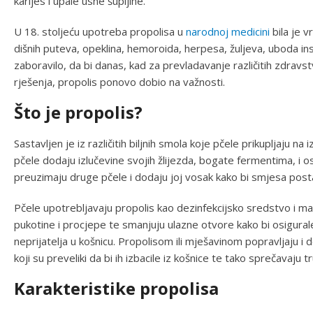
karijes i upale usne šupljine.
U 18. stoljeću upotreba propolisa u
narodnoj medicini
bila je v
dišnih puteva, opeklina, hemoroida, herpesa, žuljeva, uboda in
zaboravilo, da bi danas, kad za prevladavanje različitih zdrav
rješenja, propolis ponovo dobio na važnosti.
Što je propolis?
Sastavljen je iz različitih biljnih smola koje pčele prikupljaju na
pčele dodaju izlučevine svojih žlijezda, bogate fermentima, i o
preuzimaju druge pčele i dodaju joj vosak kako bi smjesa postal
Pčele upotrebljavaju propolis kao dezinfekcijsko sredstvo i mater
pukotine i procjepe te smanjuju ulazne otvore kako bi osigurale 
neprijatelja u košnicu. Propolisom ili mješavinom popravljaju i 
koji su preveliki da bi ih izbacile iz košnice te tako sprečavaju tr
Karakteristike propolisa