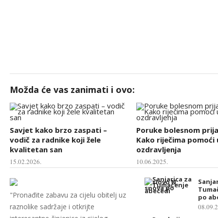
Možda će vas zanimati i ovo:
Savjet kako brzo zaspati –
Poruke bolesnom prija
vodič za radnike koji žele
Kako riječima pomoći 
kvalitetan san
ozdravljenja
15.02.2026.
10.06.2025.
Sanjar
Tumač
"Pronađite zabavu za cijelu obitelj uz
po ab
raznolike sadržaje i otkrijte
08.09.