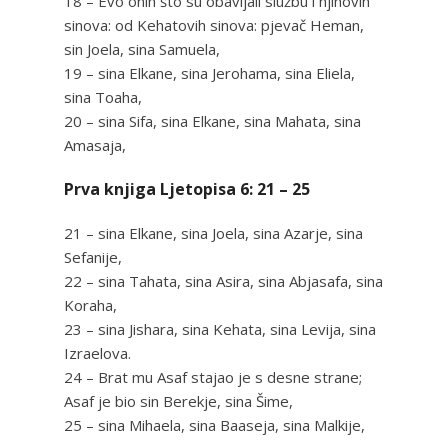
18 – Evo onih što su obavljali službu i njihovih
sinova: od Kehatovih sinova: pjevač Heman,
sin Joela, sina Samuela,
19 – sina Elkane, sina Jerohama, sina Eliela,
sina Toaha,
20 – sina Sifa, sina Elkane, sina Mahata, sina
Amasaja,
Prva knjiga Ljetopisa 6: 21 – 25
21 – sina Elkane, sina Joela, sina Azarje, sina
Sefanije,
22 – sina Tahata, sina Asira, sina Abjasafa, sina
Koraha,
23 – sina Jishara, sina Kehata, sina Levija, sina
Izraelova.
24 – Brat mu Asaf stajao je s desne strane;
Asaf je bio sin Berekje, sina Šime,
25 – sina Mihaela, sina Baaseja, sina Malkije,