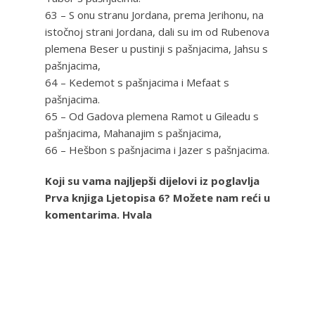
63 – S onu stranu Jordana, prema Jerihonu, na
istočnoj strani Jordana, dali su im od Rubenova
plemena Beser u pustinji s pašnjacima, Jahsu s
pašnjacima,
64 – Kedemot s pašnjacima i Mefaat s
pašnjacima.
65 – Od Gadova plemena Ramot u Gileadu s
pašnjacima, Mahanajim s pašnjacima,
66 – Hešbon s pašnjacima i Jazer s pašnjacima.
Koji su vama najljepši dijelovi iz poglavlja
Prva knjiga Ljetopisa 6? Možete nam reći u
komentarima. Hvala