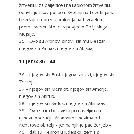
žrtveniku za paljenice i na kadionom žrtveniku,
obavljajući sav posao u Svetinji nad svetinjama
i izvršujući obred pomirenja nad Izraelom,
prema svemu što je zapovjedio Božji sluga
Mojsije.
35 – Ovo su Aronovi sinovi: sin mu Eleazar,
njegov sin Pinhas, njegov sin Abišua,
1 Ljet 6: 36 – 40
36 – njegov sin Buki, njegov sin Uzi, njegov sin
Zerahja,
37 – njegov sin Merajot, njegov sin Amarja,
njegov sin Ahitub,
38 – njegov sin Sadok, njegov sin Ahimaas.
39 – Ovo su im boravišta po naseljima u
njihovu području: Aronovim sinovima od
Kehatove obitelji – jer na njih je pao ždrijeb –
40 – dali su Hebron u judejskoj zemlji s