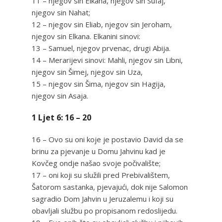
11 – njegov sin Elkana, njegov sin Sufaj,
njegov sin Nahat;
12 – njegov sin Eliab, njegov sin Jeroham,
njegov sin Elkana. Elkanini sinovi:
13 – Samuel, njegov prvenac, drugi Abija.
14 – Merarijevi sinovi: Mahli, njegov sin Libni,
njegov sin Šimej, njegov sin Uza,
15 – njegov sin Šima, njegov sin Hagija,
njegov sin Asaja.
1 Ljet 6: 16 – 20
16 – Ovo su oni koje je postavio David da se
brinu za pjevanje u Domu Jahvinu kad je
Kovčeg ondje našao svoje počivalište;
17 – oni koji su služili pred Prebivalištem,
Šatorom sastanka, pjevajući, dok nije Salomon
sagradio Dom Jahvin u Jeruzalemu i koji su
obavljali službu po propisanom redoslijedu.