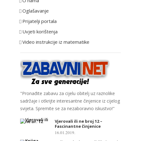
O nama
r
Oglašavanje
i
Prijatelji portala
j
e
Uvjeti korištenja
Video instrukcije iz matematike
"Pronađite zabavu za cijelu obitelj uz raznolike
sadržaje i otkrijte interesantne činjenice iz cijelog
svijeta. Spremite se za nezaboravno iskustvo!"
Vjerovali ili ne broj 12 –
Fascinantne činjenice
16.01.2019.