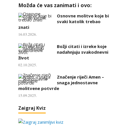
Možda će vas zanimati i ovo:
Osnovne molitve koje bi
svaki katolik trebao
znati
16.03.2026.
Božji citati i izreke koje
nadahnjuju svakodnevni
život
02.10.2025.
Značenje riječi Amen –
snaga jednostavne
molitvene potvrde
15.09.2025.
Zaigraj Kviz