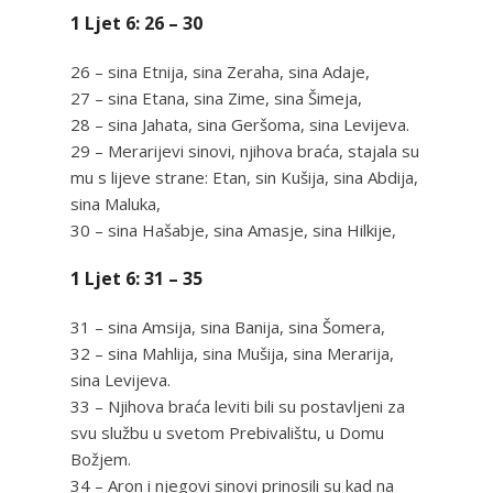
1 Ljet 6: 26 – 30
26 – sina Etnija, sina Zeraha, sina Adaje,
27 – sina Etana, sina Zime, sina Šimeja,
28 – sina Jahata, sina Geršoma, sina Levijeva.
29 – Merarijevi sinovi, njihova braća, stajala su
mu s lijeve strane: Etan, sin Kušija, sina Abdija,
sina Maluka,
30 – sina Hašabje, sina Amasje, sina Hilkije,
1 Ljet 6: 31 – 35
31 – sina Amsija, sina Banija, sina Šomera,
32 – sina Mahlija, sina Mušija, sina Merarija,
sina Levijeva.
33 – Njihova braća leviti bili su postavljeni za
svu službu u svetom Prebivalištu, u Domu
Božjem.
34 – Aron i njegovi sinovi prinosili su kad na