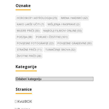
Oznake
HOROSKOP I ASTROLOGIJA
(25)
IMENA I NADIMCI
(62)
KAKO LAKŠE UČITI
(7)
MIŠLJENJA I RASPRAVE
(2)
MUDRE PRIČE
(30)
NAJBOLJI FILMOVI ONLINE
(55)
POEZIJA
(38)
PORUKE I ČESTITKE
(101)
POVIJESNE FOTOGRAFIJE
(22)
POVIJESNE GRAĐEVINE
(30)
STRAŠNE PRIČE
(11)
TUMAČENJE SNOVA
(32)
ŽIVOTNE PRIČE
(28)
Kategorije
K
a
Stranice
t
e
KvizBOX
g
o