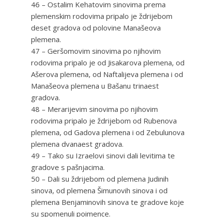
46 – Ostalim Kehatovim sinovima prema
plemenskim rodovima pripalo je ždrijebom
deset gradova od polovine Manašeova
plemena.
47 – Geršomovim sinovima po njihovim
rodovima pripalo je od Jisakarova plemena, od
Ašerova plemena, od Naftalijeva plemena i od
Manašeova plemena u Bašanu trinaest
gradova.
48 – Merarijevim sinovima po njihovim
rodovima pripalo je ždrijebom od Rubenova
plemena, od Gadova plemena i od Zebulunova
plemena dvanaest gradova.
49 – Tako su Izraelovi sinovi dali levitima te
gradove s pašnjacima.
50 – Dali su ždrijebom od plemena Judinih
sinova, od plemena Šimunovih sinova i od
plemena Benjaminovih sinova te gradove koje
su spomenuli poimence.