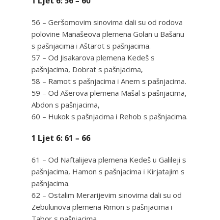
1 Ljet 6: 56 – 60
56 – Geršomovim sinovima dali su od rodova
polovine Manašeova plemena Golan u Bašanu
s pašnjacima i Aštarot s pašnjacima.
57 – Od Jisakarova plemena Kedeš s
pašnjacima, Dobrat s pašnjacima,
58 – Ramot s pašnjacima i Anem s pašnjacima.
59 – Od Ašerova plemena Mašal s pašnjacima,
Abdon s pašnjacima,
60 – Hukok s pašnjacima i Rehob s pašnjacima.
1 Ljet 6: 61 – 66
61 – Od Naftalijeva plemena Kedeš u Galileji s
pašnjacima, Hamon s pašnjacima i Kirjatajim s
pašnjacima.
62 – Ostalim Merarijevim sinovima dali su od
Zebulunova plemena Rimon s pašnjacima i
Tabor s pašnjacima.