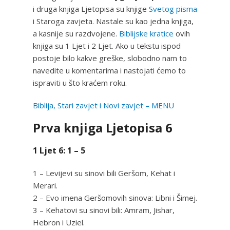
i druga knjiga Ljetopisa su knjige
Svetog pisma
i Staroga zavjeta. Nastale su kao jedna knjiga,
a kasnije su razdvojene.
Biblijske kratice
ovih
knjiga su 1 Ljet i 2 Ljet. Ako u tekstu ispod
postoje bilo kakve greške, slobodno nam to
navedite u komentarima i nastojati ćemo to
ispraviti u što kraćem roku.
Biblija, Stari zavjet i Novi zavjet – MENU
Prva knjiga Ljetopisa 6
1 Ljet 6: 1 – 5
1 – Levijevi su sinovi bili Geršom, Kehat i
Merari.
2 – Evo imena Geršomovih sinova: Libni i Šimej.
3 – Kehatovi su sinovi bili: Amram, Jishar,
Hebron i Uziel.