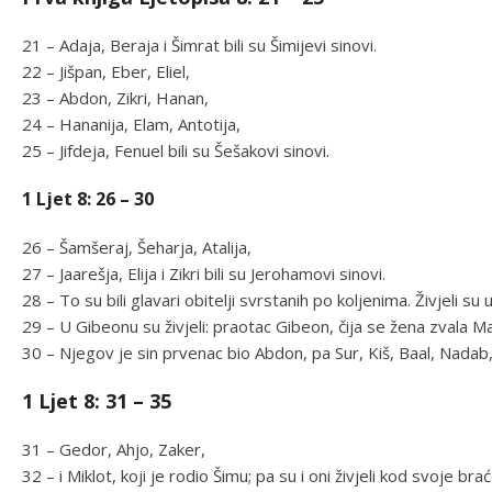
21 – Adaja, Beraja i Šimrat bili su Šimijevi sinovi.
22 – Jišpan, Eber, Eliel,
23 – Abdon, Zikri, Hanan,
24 – Hananija, Elam, Antotija,
25 – Jifdeja, Fenuel bili su Šešakovi sinovi.
1 Ljet 8: 26 – 30
26 – Šamšeraj, Šeharja, Atalija,
27 – Jaarešja, Elija i Zikri bili su Jerohamovi sinovi.
28 – To su bili glavari obitelji svrstanih po koljenima. Živjeli su
29 – U Gibeonu su živjeli: praotac Gibeon, čija se žena zvala M
30 – Njegov je sin prvenac bio Abdon, pa Sur, Kiš, Baal, Nadab
1 Ljet 8: 31 – 35
31 – Gedor, Ahjo, Zaker,
32 – i Miklot, koji je rodio Šimu; pa su i oni živjeli kod svoje 