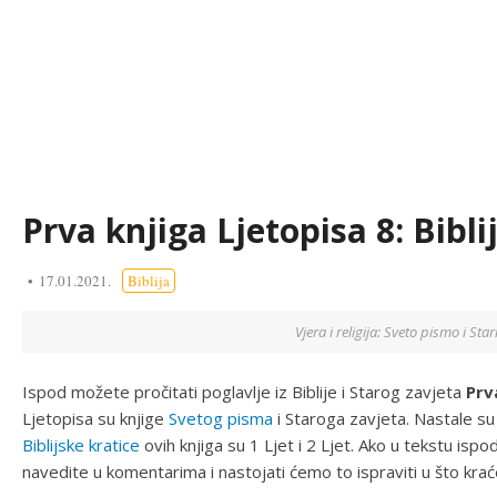
Prva knjiga Ljetopisa 8: Biblij
17.01.2021.
Biblija
Vjera i religija: Sveto pismo i Stari
Ispod možete pročitati poglavlje iz Biblije i Starog zavjeta
Prv
Ljetopisa su knjige
Svetog pisma
i Staroga zavjeta. Nastale su
Biblijske kratice
ovih knjiga su 1 Ljet i 2 Ljet. Ako u tekstu is
navedite u komentarima i nastojati ćemo to ispraviti u što kra