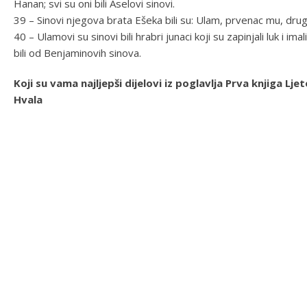
Hanan; svi su oni bili Aselovi sinovi.
39 – Sinovi njegova brata Ešeka bili su: Ulam, prvenac mu, drugi 
40 – Ulamovi su sinovi bili hrabri junaci koji su zapinjali luk i i
bili od Benjaminovih sinova.
Koji su vama najljepši dijelovi iz poglavlja Prva knjiga 
Hvala