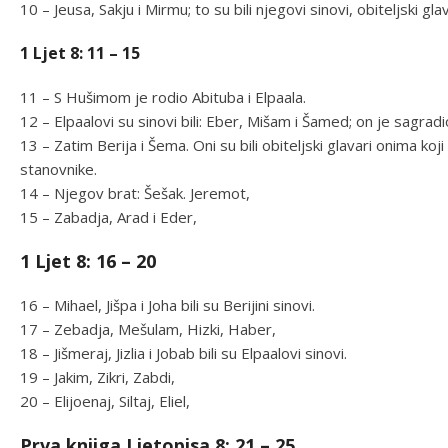
10 – Jeusa, Sakju i Mirmu; to su bili njegovi sinovi, obiteljski glav
1 Ljet 8: 11 – 15
11 – S Hušimom je rodio Abituba i Elpaala.
12 – Elpaalovi su sinovi bili: Eber, Mišam i Šamed; on je sagrad
13 – Zatim Berija i Šema. Oni su bili obiteljski glavari onima koji s
stanovnike.
14 – Njegov brat: Šešak. Jeremot,
15 – Zabadja, Arad i Eder,
1 Ljet 8: 16 – 20
16 – Mihael, Jišpa i Joha bili su Berijini sinovi.
17 – Zebadja, Mešulam, Hizki, Haber,
18 – Jišmeraj, Jizlia i Jobab bili su Elpaalovi sinovi.
19 – Jakim, Zikri, Zabdi,
20 – Elijoenaj, Siltaj, Eliel,
Prva knjiga Ljetopisa 8: 21 – 25