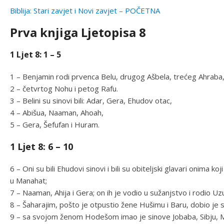
Biblija: Stari zavjet i Novi zavjet – POČETNA
Prva knjiga Ljetopisa 8
1 Ljet 8: 1 – 5
1 – Benjamin rodi prvenca Belu, drugog Ašbela, trećeg Ahraba
2 – četvrtog Nohu i petog Rafu.
3 – Belini su sinovi bili: Adar, Gera, Ehudov otac,
4 – Abišua, Naaman, Ahoah,
5 – Gera, Šefufan i Huram.
1 Ljet 8: 6 – 10
6 – Oni su bili Ehudovi sinovi i bili su obiteljski glavari onima ko
u Manahat;
7 – Naaman, Ahija i Gera; on ih je vodio u sužanjstvo i rodio Uzu
8 – Šaharajim, pošto je otpustio žene Hušimu i Baru, dobio je
9 – sa svojom ženom Hodešom imao je sinove Jobaba, Sibju, 