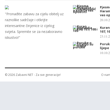
Pjesm
Haram
"Pronađite zabavu za cijelu obitelj uz
vas op
raznolike sadržaje i otkrijte
20.10.
interesantne činjenice iz cijelog
Kuran 
svijeta. Spremite se za nezaboravno
107, 10
23.11.
iskustvo!"
Poruk
lijep
10.10.
© 2026
Zabavni NET
- Za sve generacije!
O na