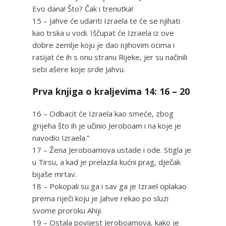
Evo dana! Što? Čak i trenutka!
15 – Jahve će udariti Izraela te će se njihati
kao trska u vodi. Iščupat će Izraela iz ove
dobre zemlje koju je dao njihovim ocima i
rasijat će ih s onu stranu Rijeke, jer su načinili
sebi ašere koje srde Jahvu.
Prva knjiga o kraljevima 14: 16 – 20
16 – Odbacit će Izraela kao smeće, zbog
grijeha što ih je učinio Jeroboam i na koje je
navodio Izraela.”
17 – Žena Jeroboamova ustade i ode. Stigla je
u Tirsu, a kad je prelazila kućni prag, dječak
bijaše mrtav.
18 – Pokopali su ga i sav ga je Izrael oplakao
prema riječi koju je Jahve rekao po sluzi
svome proroku Ahiji.
19 – Ostala povijest Jeroboamova, kako je