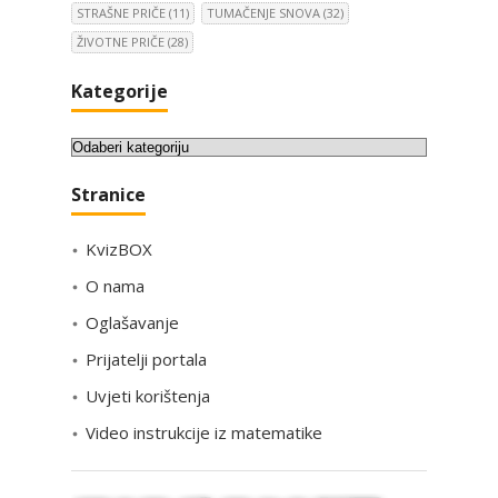
STRAŠNE PRIČE
(11)
TUMAČENJE SNOVA
(32)
ŽIVOTNE PRIČE
(28)
Kategorije
K
a
Stranice
t
e
KvizBOX
g
o
O nama
r
Oglašavanje
i
Prijatelji portala
j
e
Uvjeti korištenja
Video instrukcije iz matematike