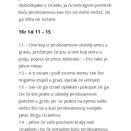
slobodnjake u Izraelu; ja ću netragom pomesti
kuću Jeroboamovu kao što se mete nečist, da
ga ništa ne ostane.
1Kr 14: 11 – 15
11 – One koji iz Jeroboamove obitelji umru u
gradu, proždrijet će psi, a one koji umru u
polju, pojest će ptice nebeske.’ – Eto tako je
Jahve rekao.
12 – A ti ustani i pođi svome domu: tek što
nogama stupiš u grad, dječak će umrijeti.
13 – Sav će ga Izrael oplakati i pokopat će ga.
On će biti jedini iz obitelji Jeroboamove
položen u grob, jer se jedino na njemu našlo
nešto što se u kući Jeroboamovoj svidjelo
Jahvi, Bogu Izraelovu.
14 – Jahve će sebi postaviti kralja nad
Izraelom i taj će istrijebiti kuću Jeroboamovu.