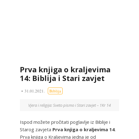
Prva knjiga o kraljevima
14: Biblija i Stari zavjet
31.01.2021.
Biblija
Vjera i religija: Sveto pismo i Stari zavjet – 1Kr 14
Ispod možete pročitati poglavlje iz Biblije i
Starog zavjeta
Prva knjiga o kraljevima 14
.
Prva knjiga o Kraljevima jedna je od