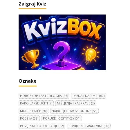
Zaigraj Kviz
Oznake
HOROSKOP I ASTROLOGIJA
(25)
IMENA I NADIMCI
(62)
KAKO LAKŠE UČITI
(7)
MIŠLJENJA I RASPRAVE
(2)
MUDRE PRIČE
(30)
NAJBOLJI FILMOVI ONLINE
(55)
POEZIJA
(38)
PORUKE I ČESTITKE
(101)
POVIJESNE FOTOGRAFIJE
(22)
POVIJESNE GRAĐEVINE
(30)