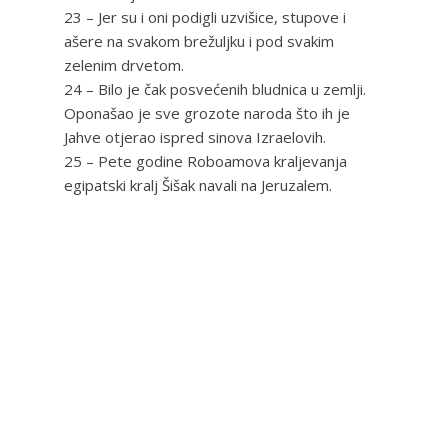
23 – Jer su i oni podigli uzvišice, stupove i
ašere na svakom brežuljku i pod svakim
zelenim drvetom.
24 – Bilo je čak posvećenih bludnica u zemlji.
Oponašao je sve grozote naroda što ih je
Jahve otjerao ispred sinova Izraelovih.
25 – Pete godine Roboamova kraljevanja
egipatski kralj Šišak navali na Jeruzalem.