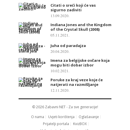
Citati o sreći koji će vas
sigurno zadiviti
13.09.2020.
Indiana Jones and the Kingdom
of the Crystal Skull (2008)
05.11.2021.
Juha od paradajza
20.04.2020.
Imena za belgijske ovčare koja
mogu biti dobar izbor
10.02.2021.
Poruke za kraj veze koje će
natjerati na razmišljanje
12.11.2020.
© 2026
Zabavni NET
- Za sve generacije!
O nama
Uvjeti korištenja
Oglašavanje
Prijatelji portala
KvizBOX