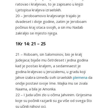
ratovao i kraljevao, to je zapisano u knjizi
Ljetopisa kraljeva izraelskih.
20 – Jeroboamovo kraljevanje trajalo je
dvadeset i dvije godine, zatim je Jeroboam
počinuo kraj otaca svojih, a sin mu Nadab
zakraljio se mjesto njega.
1Kr 14: 21 – 25
21 – Roboam, sin Salomonov, bio je kralj
Judejaca; bijaše mu četrdeset i jedna godina
kad je postao kraljem, a sedamnaest je
godina kraljevao u Jeruzalemu, u gradu koji
Jahve izabra između svih izraelskih
plemena
da
ondje postavi svoje Ime. Majka mu se zvala
Naama, a bila je Amonka.
22 – I Juda učini zlo u očima Jahvinim. Grijesima
koje su počinili razjarili su ga više od svega što
su učinili njihovi oci.