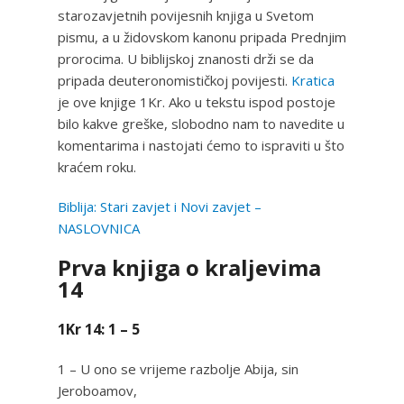
starozavjetnih povijesnih knjiga u Svetom
pismu, a u židovskom kanonu pripada Prednjim
prorocima. U biblijskoj znanosti drži se da
pripada deuteronomističkoj povijesti.
Kratica
je ove knjige 1Kr. Ako u tekstu ispod postoje
bilo kakve greške, slobodno nam to navedite u
komentarima i nastojati ćemo to ispraviti u što
kraćem roku.
Biblija: Stari zavjet i Novi zavjet –
NASLOVNICA
Prva knjiga o kraljevima
14
1Kr 14: 1 – 5
1 – U ono se vrijeme razbolje Abija, sin
Jeroboamov,