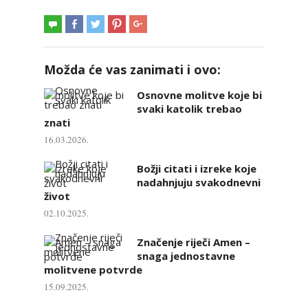
Možda će vas zanimati i ovo:
Osnovne molitve koje bi
svaki katolik trebao
znati
16.03.2026.
Božji citati i izreke koje
nadahnjuju svakodnevni
život
02.10.2025.
Značenje riječi Amen –
snaga jednostavne
molitvene potvrde
15.09.2025.