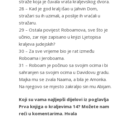
straže koja je čuvala vrata kraljevskog dvora.
28 – Kad je god kralj išao u Jahvin Dom,
stražari su ih uzimali, a poslije ih vraćali u
stražaru.
29 – Ostala povijest Roboamova, sve što je
učinio, zar nije zapisano u knjizi Ljetopisa
kraljeva judejskih?
30 – Za sve vrijeme bio je rat između
Roboama i Jeroboama.
31 – Roboam je počinuo sa svojim ocima i bi
sahranjen sa svojim ocima u Davidovu gradu.
Majka mu se zvala Naama, a bila je Amonka.
Na njegovo se mjesto zakraljio sin mu Abijam.
Koji su vama najljepši dijelovi iz poglavlja
Prva knjiga o kraljevima 14? Možete nam
reći u komentarima. Hvala