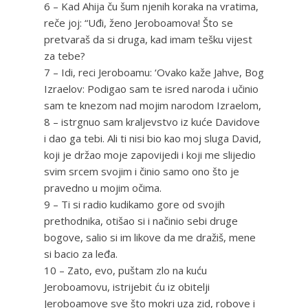
6 – Kad Ahija ču šum njenih koraka na vratima,
reče joj: “Uđi, ženo Jeroboamova! Što se
pretvaraš da si druga, kad imam tešku vijest
za tebe?
7 – Idi, reci Jeroboamu: ‘Ovako kaže Jahve, Bog
Izraelov: Podigao sam te isred naroda i učinio
sam te knezom nad mojim narodom Izraelom,
8 – istrgnuo sam kraljevstvo iz kuće Davidove
i dao ga tebi. Ali ti nisi bio kao moj sluga David,
koji je držao moje zapovijedi i koji me slijedio
svim srcem svojim i činio samo ono što je
pravedno u mojim očima.
9 – Ti si radio kudikamo gore od svojih
prethodnika, otišao si i načinio sebi druge
bogove, salio si im likove da me dražiš, mene
si bacio za leđa.
10 – Zato, evo, puštam zlo na kuću
Jeroboamovu, istrijebit ću iz obitelji
Jeroboamove sve što mokri uza zid, robove i