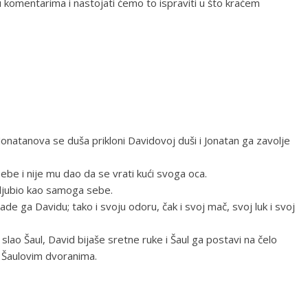
 komentarima i nastojati ćemo to ispraviti u što kraćem
onatanova se duša prikloni Davidovoj duši i Jonatan ga zavolje
be i nije mu dao da se vrati kući svoga oca.
 ljubio kao samoga sebe.
dade ga Davidu; tako i svoju odoru, čak i svoj mač, svoj luk i svoj
ao Šaul, David bijaše sretne ruke i Šaul ga postavi na čelo
i Šaulovim dvoranima.