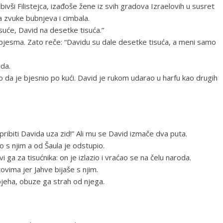
ivši Filistejca, izađoše žene iz svih gradova Izraelovih u susret
uza zvuke bubnjeva i cimbala.
isuće, David na desetke tisuća.”
ta pjesma. Zato reče: “Davidu su dale desetke tisuća, a meni samo
ida.
 da je bjesnio po kući. David je rukom udarao u harfu kao drugih
 pribiti Davida uza zid!” Ali mu se David izmače dva puta.
o s njim a od Šaula je odstupio.
vi ga za tisućnika: on je izlazio i vraćao se na čelu naroda.
vima jer Jahve bijaše s njim.
jeha, obuze ga strah od njega.