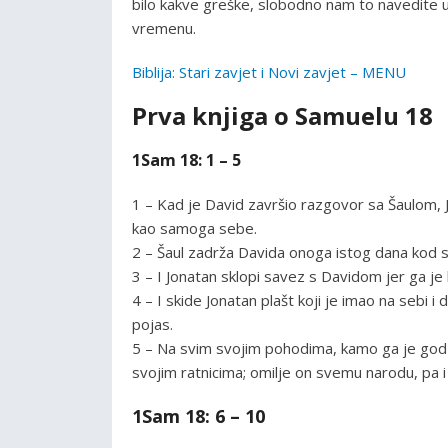
bilo kakve greške, slobodno nam to navedite u
vremenu.
Biblija: Stari zavjet i Novi zavjet – MENU
Prva knjiga o Samuelu 18
1Sam 18: 1 – 5
1 – Kad je David završio razgovor sa Šaulom, J
kao samoga sebe.
2 – Šaul zadrža Davida onoga istog dana kod se
3 – I Jonatan sklopi savez s Davidom jer ga je
4 – I skide Jonatan plašt koji je imao na sebi i 
pojas.
5 – Na svim svojim pohodima, kamo ga je god sl
svojim ratnicima; omilje on svemu narodu, pa 
1Sam 18: 6 – 10