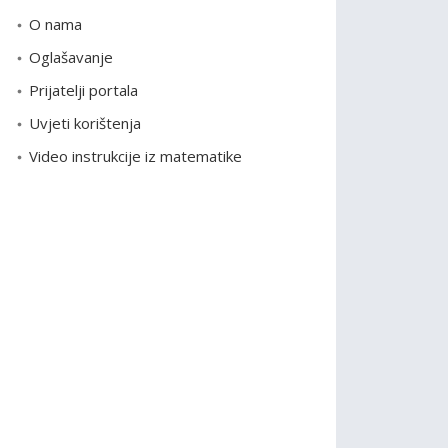
o
O nama
r
Oglašavanje
i
Prijatelji portala
j
e
Uvjeti korištenja
Video instrukcije iz matematike