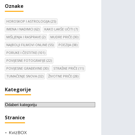
Oznake
HOROSKOP I ASTROLOGIJA
(25)
IMENA I NADIMCI
(62)
KAKO LAKŠE UČITI
(7)
MIŠLJENJA I RASPRAVE
(2)
MUDRE PRIČE
(30)
NAJBOLJI FILMOVI ONLINE
(55)
POEZIJA
(38)
PORUKE I ČESTITKE
(101)
POVIJESNE FOTOGRAFIJE
(22)
POVIJESNE GRAĐEVINE
(30)
STRAŠNE PRIČE
(11)
TUMAČENJE SNOVA
(32)
ŽIVOTNE PRIČE
(28)
Kategorije
K
a
Stranice
t
e
KvizBOX
g