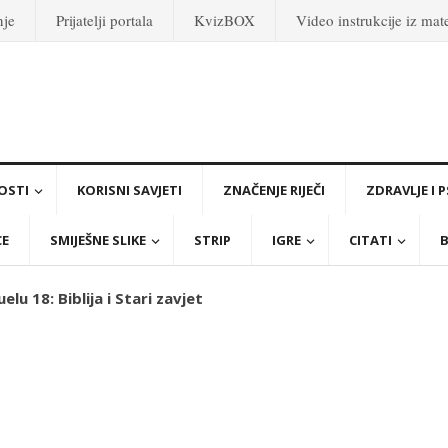
nje
Prijatelji portala
KvizBOX
Video instrukcije iz ma
OSTI
KORISNI SAVJETI
ZNAČENJE RIJEČI
ZDRAVLJE I 
CE
SMIJEŠNE SLIKE
STRIP
IGRE
CITATI
B
lu 18: Biblija i Stari zavjet