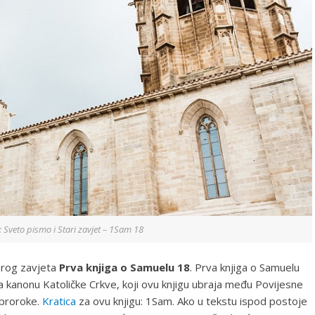
ja: Sveto pismo i Stari zavjet – 1Sam 18
tarog zavjeta
Prva knjiga o Samuelu 18
. Prva knjiga o Samuelu
 kanonu Katoličke Crkve, koji ovu knjigu ubraja među Povijesne
 proroke.
Kratica
za ovu knjigu: 1Sam. Ako u tekstu ispod postoje