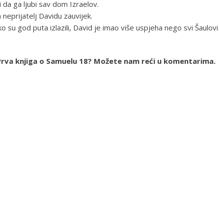
i da ga ljubi sav dom Izraelov.
neprijatelj Davidu zauvijek.
koliko su god puta izlazili, David je imao više uspjeha nego svi Šaulovi
ja Prva knjiga o Samuelu 18? Možete nam reći u komentarima.