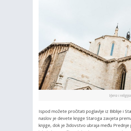
Vjera i religi
Ispod možete pročitati poglavlje iz Biblije i S
naslov je devete knjige Staroga zavjeta prema
knjige, dok je židovstvo ubraja među Prednje