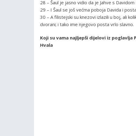
28 – Šaul je jasno vidio da je Jahve s Davidom 
29 – I Šaul se još većma poboja Davida i posta 
30 – A filistejski su knezovi izlazili u boj, ali 
dvorani; i tako ime njegovo posta vrlo slavno.
Koji su vama najljepši dijelovi iz poglavl
Hvala