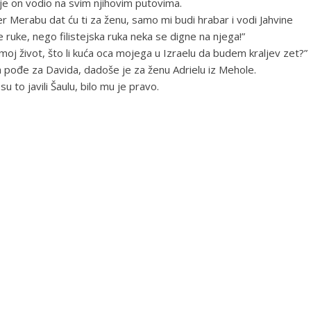
h je on vodio na svim njihovim putovima.
er Merabu dat ću ti za ženu, samo mi budi hrabar i vodi Jahvine
 ruke, nego filistejska ruka neka se digne na njega!”
moj život, što li kuća oca mojega u Izraelu da budem kraljev zet?”
 pođe za Davida, dadoše je za ženu Adrielu iz Mehole.
su to javili Šaulu, bilo mu je pravo.