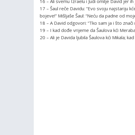
16 – Ali svemu Izraelu i Judi omilje David jer i
17 – Šaul reče Davidu: “Evo svoju najstariju kć
bojeve!” Mišljaše Šaul: “Neću da padne od moje
18 – A David odgovori: “Tko sam ja i što znači 
19 – I kad dođe vrijeme da Šaulova kći Meraba
20 – Ali je Davida ljubila Šaulova kći Mikala; kad 