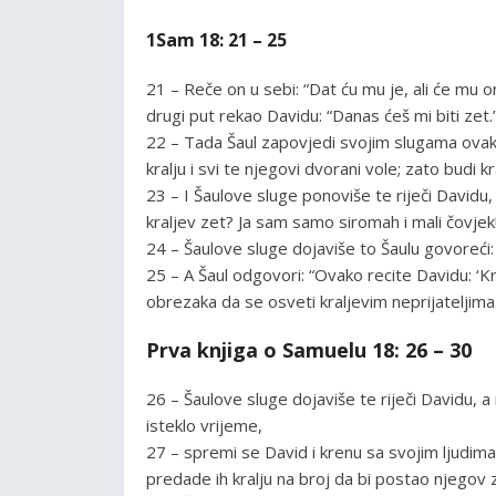
1Sam 18: 21 – 25
21 – Reče on u sebi: “Dat ću mu je, ali će mu ona
drugi put rekao Davidu: “Danas ćeš mi biti zet.
22 – Tada Šaul zapovjedi svojim slugama ovako:
kralju i svi te njegovi dvorani vole; zato budi kr
23 – I Šaulove sluge ponoviše te riječi Davidu,
kraljev zet? Ja sam samo siromah i mali čovjek
24 – Šaulove sluge dojaviše to Šaulu govoreći: “
25 – A Šaul odgovori: “Ovako recite Davidu: ‘Kr
obrezaka da se osveti kraljevim neprijateljima.'
Prva knjiga o Samuelu 18: 26 – 30
26 – Šaulove sluge dojaviše te riječi Davidu, a 
isteklo vrijeme,
27 – spremi se David i krenu sa svojim ljudima t
predade ih kralju na broj da bi postao njegov 