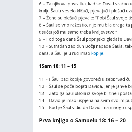
6 – Za njihova povratka, kad se David vraćao ub
kralju Šaulu veselo kličući, pjevajući i plešući 
7 – Žene su plešući pjevale: “Pobi Šaul svoje t
8 – Šaul se vrlo ražestio, nije mu bila draga 
tisuće! Još mu samo treba kraljevstvo!”
9 – I od toga dana Šaul poprijeko gledaše Dav
10 – Sutradan zao duh Božji napade Šaula, tako
dana, a Šaul je u ruci imao
koplje
.
1Sam 18: 11 – 15
11 – I Šaul baci koplje govoreći u sebi: “Sad ću
12 – Šaul se poče bojati Davida, jer je Jahve bi
13 – Zato ga Šaul ukloni iz svoje blizine i posta
14 – David je imao uspjeha na svim svojim puto
15 – Kad je Šaul vidio da David ima mnogo usp
Prva knjiga o Samuelu 18: 16 – 20