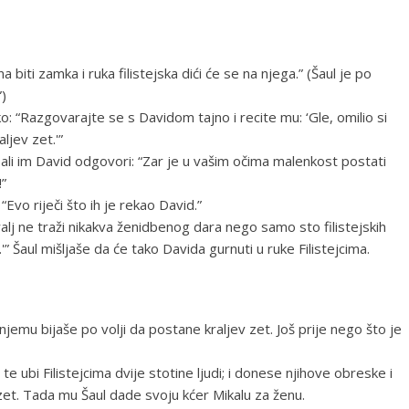
 biti zamka i ruka filistejska dići će se na njega.” (Šaul je po
”)
 “Razgovarajte se s Davidom tajno i recite mu: ‘Gle, omilio si
aljev zet.'”
 ali im David odgovori: “Zar je u vašim očima malenkost postati
!”
Evo riječi što ih je rekao David.”
alj ne traži nikakva ženidbenog dara nego samo sto filistejskih
” Šaul mišljaše da će tako Davida gurnuti u ruke Filistejcima.
njemu bijaše po volji da postane kraljev zet. Još prije nego što je
e ubi Filistejcima dvije stotine ljudi; i donese njihove obreske i
zet. Tada mu Šaul dade svoju kćer Mikalu za ženu.