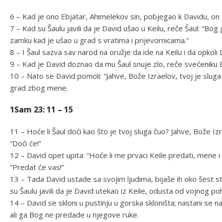
6 – Kad je ono Ebjatar, Ahimelekov sin, pobjegao k Davidu, on j
7 – Kad su Šaulu javili da je David ušao u Keilu, reče Šaul: “Bo
zamku kad je ušao u grad s vratima i prijevornicama.”
8 – I Šaul sazva sav narod na oružje da ide na Keilu i da opkoli 
9 – Kad je David doznao da mu Šaul snuje zlo, reče svećeniku E
10 – Nato se David pomoli: “Jahve, Bože Izraelov, tvoj je sluga
grad zbog mene.
1Sam 23: 11 – 15
11 – Hoće li Šaul doći kao što je tvoj sluga čuo? Jahve, Bože I
“Doći će!”
12 – David opet upita: “Hoće li me prvaci Keile predati, mene i
“Predat će vas!”
13 – Tada David ustade sa svojim ljudima, bijaše ih oko šest sto
su Šaulu javili da je David utekao iz Keile, odusta od vojnog po
14 – David se skloni u pustinju u gorska skloništa; nastani se na 
ali ga Bog ne predade u njegove ruke.