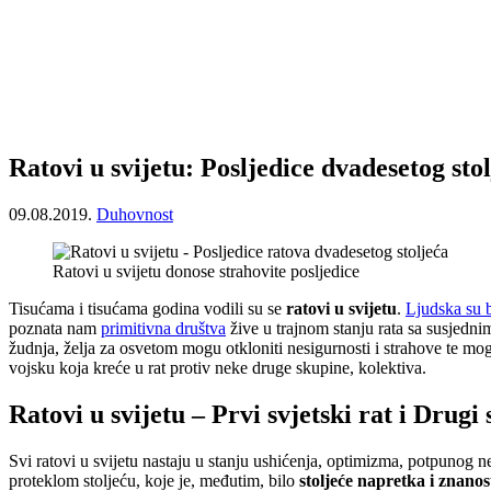
Ratovi u svijetu: Posljedice dvadesetog sto
09.08.2019.
Duhovnost
Ratovi u svijetu donose strahovite posljedice
Tisućama i tisućama godina vodili su se
ratovi u svijetu
.
Ljudska su 
poznata nam
primitivna društva
žive u trajnom stanju rata sa susjedn
žudnja, želja za osvetom mogu otkloniti nesigurnosti i strahove te mo
vojsku koja kreće u rat protiv neke druge skupine, kolektiva.
Ratovi u svijetu – Prvi svjetski rat i Drugi 
Svi ratovi u svijetu nastaju u stanju ushićenja, optimizma, potpunog n
proteklom stoljeću, koje je, međutim, bilo
stoljeće napretka i znanos