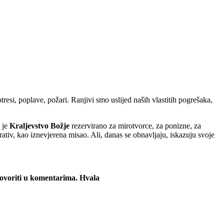
tresi, poplave, požari. Ranjivi smo uslijed naših vlastitih pogrešaka,
a je
Kraljevstvo Božje
rezervirano za mirotvorce, za ponizne, za
ativ, kao iznevjerena misao. Ali, danas se obnavljaju, iskazuju svoje
odgovoriti u komentarima. Hvala