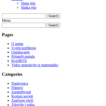
Slana jela
Slatka jela
Search
Menu
Search
Pages
O nama
Uvjeti korištenja
Oglašavanje
Prijatelji portala
KvizBOX
Video instrukcije iz matematike
Categories
Naslovnica
Filmovi
Zanimljivosti
Korisni savjeti
Značenje riječi
Zdravlje i psiha