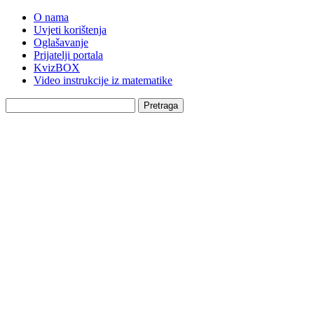
O nama
Uvjeti korištenja
Oglašavanje
Prijatelji portala
KvizBOX
Video instrukcije iz matematike
Pretraga