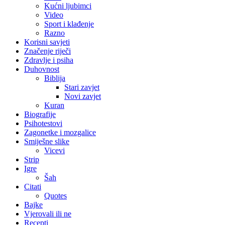
Kućni ljubimci
Video
Sport i klađenje
Razno
Korisni savjeti
Značenje riječi
Zdravlje i psiha
Duhovnost
Biblija
Stari zavjet
Novi zavjet
Kuran
Biografije
Psihotestovi
Zagonetke i mozgalice
Smiješne slike
Vicevi
Strip
Igre
Šah
Citati
Quotes
Bajke
Vjerovali ili ne
Recepti