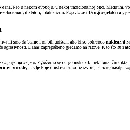
 dana, kao u nekom dvoboju, u nekoj tradicionalnoj bitci. Međutim, vojn
evolucionari, diktatori, totalitarizmi. Pojavio se i
Drugi svjetski rat
, jo
t
 Shvatili smo da bismo i mi bili uništeni ako bi se pokrenuo
nuklearni r
aše agresivnosti. Danas zaprepašteno gledamo na ratove. Kao što su
rato
kao prijetnja svijetu. Zgražamo se od pomisli da bi neki fanatični diktat
protiv prirode
, nasilje koje uništava prirodne izvore, sebično nasilje koj