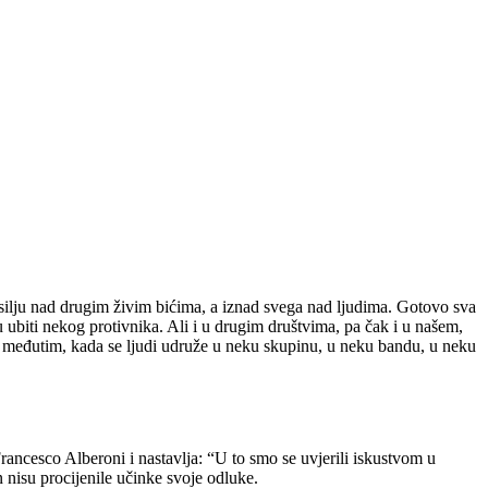
nasilju nad drugim živim bićima, a iznad svega nad ljudima. Gotovo sva
u ubiti nekog protivnika. Ali i u drugim društvima, pa čak i u našem,
se, međutim, kada se ljudi udruže u neku skupinu, u neku bandu, u neku
Francesco Alberoni i nastavlja: “U to smo se uvjerili iskustvom u
in nisu procijenile učinke svoje odluke.