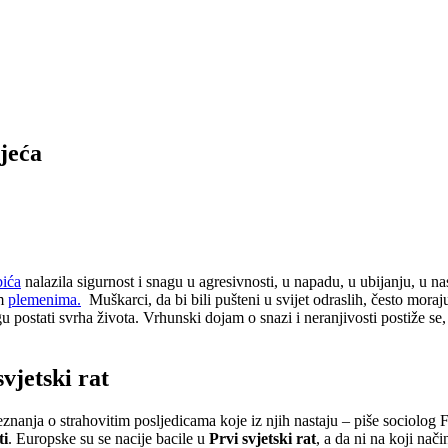
ljeća
bića
nalazila sigurnost i snagu u agresivnosti, u napadu, u ubijanju, u 
im
plemenima.
Muškarci, da bi bili pušteni u svijet odraslih, često moraj
gu postati svrha života. Vrhunski dojam o snazi i neranjivosti postiže 
svjetski rat
eznanja o strahovitim posljedicama koje iz njih nastaju – piše sociolog 
ti
. Europske su se nacije bacile u
Prvi svjetski rat
, a da ni na koji nač