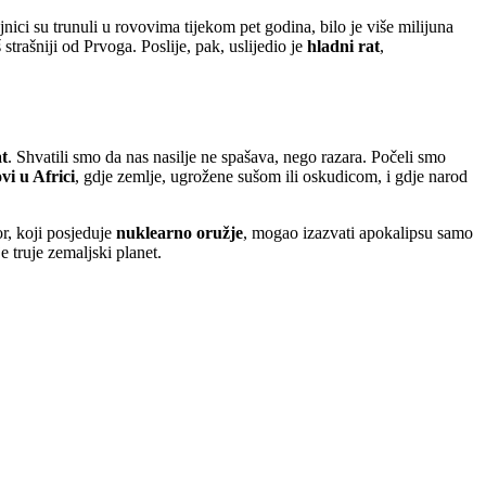
ici su trunuli u rovovima tijekom pet godina, bilo je više milijuna
š strašniji od Prvoga. Poslije, pak, uslijedio je
hladni rat
,
at
. Shvatili smo da nas nasilje ne spašava, nego razara. Počeli smo
vi u Africi
, gdje zemlje, ugrožene sušom ili oskudicom, i gdje narod
or, koji posjeduje
nuklearno oružje
, mogao izazvati apokalipsu samo
e truje zemaljski planet.