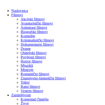
Naslovnica
Filmovi
Akcijski filmovi
Avanturistički filmovi
Animirani filmovi
Biografski filmovi
Komedije
Kriminalistički filmovi
Dokumentarni filmovi
Drame
Obiteljski filmovi
Povijesni filmovi
Horror filmovi
Mjuzikli
Misterije
Romantični filmovi
Znanstveno-fantastični filmovi
Trileri
Ratni filmovi
Vestern filmovi
Zanimljivosti
Komentari čitatelja
Život