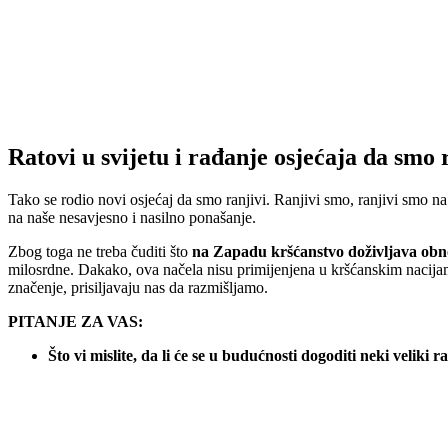
Ratovi u svijetu i rađanje osjećaja da smo 
Tako se rodio novi osjećaj da smo ranjivi. Ranjivi smo, ranjivi smo na n
na naše nesavjesno i nasilno ponašanje.
Zbog toga ne treba čuditi što
na Zapadu kršćanstvo doživljava ob
milosrdne. Dakako, ova načela nisu primijenjena u kršćanskim nacijama
značenje, prisiljavaju nas da razmišljamo.
PITANJE ZA VAS:
Što vi mislite, da li će se u budućnosti dogoditi neki veliki