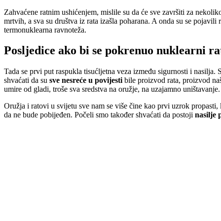
Zahvaćene ratnim ushićenjem, mislile su da će sve završiti za nekoliko
mrtvih, a sva su društva iz rata izašla poharana. A onda su se pojavili r
termonuklearna ravnoteža.
Posljedice ako bi se pokrenuo nuklearni ra
Tada se prvi put raspukla tisućljetna veza između sigurnosti i nasilja.
shvaćati da su
sve nesreće u povijesti
bile proizvod rata, proizvod n
umire od gladi, troše sva sredstva na oružje, na uzajamno uništavanje.
Oružja i ratovi u svijetu sve nam se više čine kao prvi uzrok propasti, 
da ne bude pobijeđen. Počeli smo također shvaćati da postoji
nasilje 