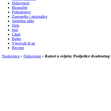
Duhovnost
Biografije
Psihotestovi
Zagonetke i mozgalice
Smiješne slike
Strip
Igre
Citati
Bajke
Vjerovali ili ne
Recepti
Naslovnica
»
Duhovnost
»
Ratovi u svijetu: Posljedice dvadesetog 