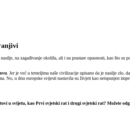
ranjivi
asilje, na zagađivanje okoliša, ali i na prastare opasnosti, kao što su po
novu
. Jer je već u temeljima naše civilizacije upisano da je nasilje zlo, d
. No, u dnu europske svijesti nastavila su živjeti kao neispunjen imper
 ratovi u svijetu, kao Prvi svjetski rat i drugi svjetski rat? Možete 