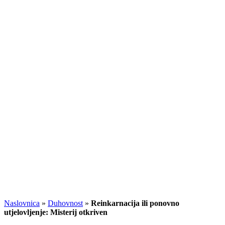
Naslovnica
»
Duhovnost
»
Reinkarnacija ili ponovno
utjelovljenje: Misterij otkriven