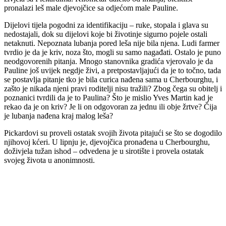
pronalazi leš male djevojčice sa odjećom male Pauline.
Dijelovi tijela pogodni za identifikaciju – ruke, stopala i glava su
nedostajali, dok su dijelovi koje bi životinje sigurno pojele ostali
netaknuti. Nepoznata lubanja pored leša nije bila njena. Ludi farmer
tvrdio je da je kriv, noza što, mogli su samo nagađati. Ostalo je puno
neodgovorenih pitanja. Mnogo stanovnika gradića vjerovalo je da
Pauline još uvijek negdje živi, a pretpostavljajući da je to točno, tada
se postavlja pitanje tko je bila curica nađena sama u Cherbourghu, i
zašto je nikada njeni pravi roditelji nisu tražili? Zbog čega su obitelj i
poznanici tvrdili da je to Paulina? Što je mislio Yves Martin kad je
rekao da je on kriv? Je li on odgovoran za jednu ili obje žrtve? Čija
je lubanja nađena kraj malog leša?
Pickardovi su proveli ostatak svojih života pitajući se što se dogodilo
njihovoj kćeri. U lipnju je, djevojčica pronađena u Cherbourghu,
doživjela tužan ishod – odvedena je u sirotište i provela ostatak
svojeg života u anonimnosti.