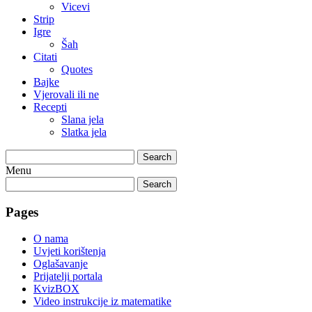
Vicevi
Strip
Igre
Šah
Citati
Quotes
Bajke
Vjerovali ili ne
Recepti
Slana jela
Slatka jela
Search
Menu
Search
Pages
O nama
Uvjeti korištenja
Oglašavanje
Prijatelji portala
KvizBOX
Video instrukcije iz matematike