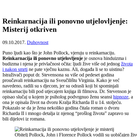
Reinkarnacija ili ponovno utjelovljenje:
Misterij otkriven
09.10.2017.
Duhovnost
Puno ljudi kao što je John Pollock, vjeruju u reinkarnaciju.
Reinkarnacija ili ponovno utjelovljenje
je osnova hinduizma i
budizma i njena je privlačnost očita: ljudi žive više od jednog
života
i nakon smrti
ne pate vječnu kaznu. Ali, događa li se to uistinu?
Istraživači poput dr. Stevensona su više od pedeset godina
proučavali reinkarnaciju na Sveučilištu Virginia. Kako je već
navedeno, radili su s djecom, jer su odrasli koji bi spominjali
reinkarnaciju bili pod utjecajem knjiga ili filmova. Dr. Stevenson je
opisao slučaj u kojem je psiholog podvrgnuo ženu seansi
hipnoze
, a
ona je opisala život na dvoru Kralja Richarda II u 14. stoljeću.
Pokazalo se da je žena nekoliko godina čitala roman o dvoru
Richarda II i mnogo detalja iz njenog “prošlog života” zapravo su
bili dijelovi iz romana.
Obitelj Pollock, John i Florence Pollock vodili su uobičajen živ