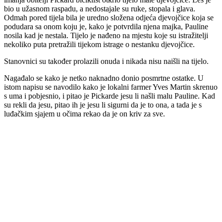
bio u užasnom raspadu, a nedostajale su ruke, stopala i glava.
Odmah pored tijela bila je uredno složena odjeća djevojčice koja se
podudara sa onom koju je, kako je potvrdila njena majka, Pauline
nosila kad je nestala. Tijelo je nađeno na mjestu koje su istražitelji
nekoliko puta pretražili tijekom istrage o nestanku djevojčice.
Stanovnici su također prolazili onuda i nikada nisu naišli na tijelo.
Nagađalo se kako je netko naknadno donio posmrtne ostatke. U
istom napisu se navodilo kako je lokalni farmer Yves Martin skrenuo
s uma i pobjesnio, i pitao je Pickarde jesu li našli malu Pauline. Kad
su rekli da jesu, pitao ih je jesu li sigurni da je to ona, a tada je s
luđačkim sjajem u očima rekao da je on kriv za sve.