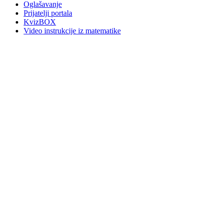
Oglašavanje
Prijatelji portala
KvizBOX
Video instrukcije iz matematike