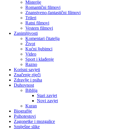
Misterije
Romantični filmovi
Znanstveno-fantastični filmovi
Trileri
Ratni filmovi
Vestern filmovi
Zanimljivosti
Komentari čitatelja
Život
Kućni ljubimci
Video
Sport i klađenje
Razno
Korisni savjeti
Značenje riječi
Zdravlje i psiha
Duhovnost
Biblija
Stari zavjet
Novi zavjet
Kuran
Biografije
Psihotestovi
Zagonetke i mozgalice
Smiješne slike