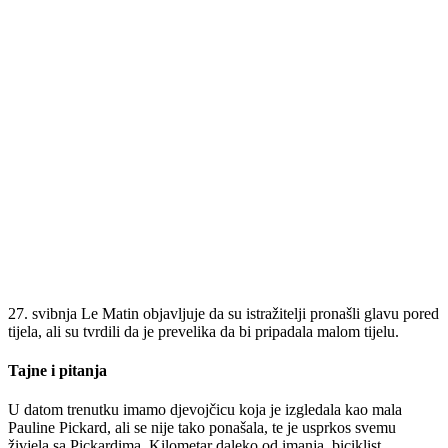
27. svibnja Le Matin objavljuje da su istražitelji pronašli glavu pored
tijela, ali su tvrdili da je prevelika da bi pripadala malom tijelu.
Tajne i pitanja
U datom trenutku imamo djevojčicu koja je izgledala kao mala
Pauline Pickard, ali se nije tako ponašala, te je usprkos svemu
živjela sa Pickardima. Kilometar daleko od imanja, biciklist