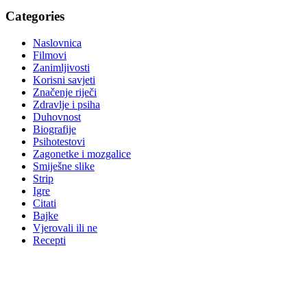
Categories
Naslovnica
Filmovi
Zanimljivosti
Korisni savjeti
Značenje riječi
Zdravlje i psiha
Duhovnost
Biografije
Psihotestovi
Zagonetke i mozgalice
Smiješne slike
Strip
Igre
Citati
Bajke
Vjerovali ili ne
Recepti