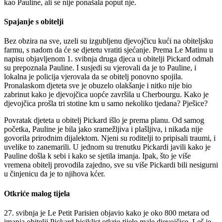
kao Pauline, ali se nije ponašala poput nje.
Spajanje s obitelji
Bez obzira na sve, uzeli su izgubljenu djevojčicu kući na obiteljsku
farmu, s nadom da će se djetetu vratiti sjećanje. Prema Le Matinu u
napisu objavljenom 1. svibnja druga djeca u obitelji Pickard odmah
su prepoznala Pauline. I susjedi su vjerovali da je to Pauline, i
lokalna je policija vjerovala da se obitelj ponovno spojila.
Pronalaskom djeteta sve je obuzelo olakšanje i nitko nije bio
zabrinut kako je djevojčica uopće završila u Cherbourgu. Kako je
djevojčica prošla tri stotine km u samo nekoliko tjedana? Pješice?
Povratak djeteta u obitelj Pickard išlo je prema planu. Od samog
početka, Pauline je bila jako sramežljiva i plašljiva, i nikada nije
govorila prirodnim dijalektom. Njeni su roditelji to pripisali traumi, i
uvelike to zanemarili. U jednom su trenutku Pickardi javili kako je
Pauline došla k sebi i kako se sjetila imanja. Ipak, što je više
vremena obitelj provodila zajedno, sve su više Pickardi bili nesigurni
u činjenicu da je to njihova kćer.
Otkriće malog tijela
27. svibnja je Le Petit Parisien objavio kako je oko 800 metara od
imanja obitelji Pickard biciklist otkrio tijelo male djevojčice. Leš je