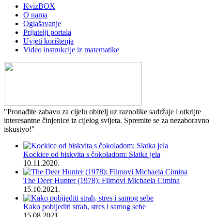
KvizBOX
O nama
Oglašavanje
Prijatelji portala
Uvjeti korištenja
Video instrukcije iz matematike
"Pronađite zabavu za cijelu obitelj uz raznolike sadržaje i otkrijte
interesantne činjenice iz cijelog svijeta. Spremite se za nezaboravno
iskustvo!"
Kockice od biskvita s čokoladom: Slatka jela
10.11.2020.
The Deer Hunter (1978): Filmovi Michaela Cimina
15.10.2021.
Kako pobijediti strah, stres i samog sebe
15.08.2021.