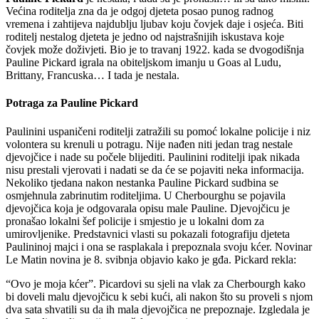
Većina roditelja zna da je odgoj djeteta posao punog radnog
vremena i zahtijeva najdublju ljubav koju čovjek daje i osjeća. Biti
roditelj nestalog djeteta je jedno od najstrašnijih iskustava koje
čovjek može doživjeti. Bio je to travanj 1922. kada se dvogodišnja
Pauline Pickard igrala na obiteljskom imanju u Goas al Ludu,
Brittany, Francuska… I tada je nestala.
Potraga za Pauline Pickard
Paulinini uspaničeni roditelji zatražili su pomoć lokalne policije i niz
volontera su krenuli u potragu. Nije nađen niti jedan trag nestale
djevojčice i nade su počele blijediti. Paulinini roditelji ipak nikada
nisu prestali vjerovati i nadati se da će se pojaviti neka informacija.
Nekoliko tjedana nakon nestanka Pauline Pickard sudbina se
osmjehnula zabrinutim roditeljima. U Cherbourghu se pojavila
djevojčica koja je odgovarala opisu male Pauline. Djevojčicu je
pronašao lokalni šef policije i smjestio je u lokalni dom za
umirovljenike. Predstavnici vlasti su pokazali fotografiju djeteta
Paulininoj majci i ona se rasplakala i prepoznala svoju kćer. Novinar
Le Matin novina je 8. svibnja objavio kako je gđa. Pickard rekla:
“Ovo je moja kćer”. Picardovi su sjeli na vlak za Cherbourgh kako
bi doveli malu djevojčicu k sebi kući, ali nakon što su proveli s njom
dva sata shvatili su da ih mala djevojčica ne prepoznaje. Izgledala je