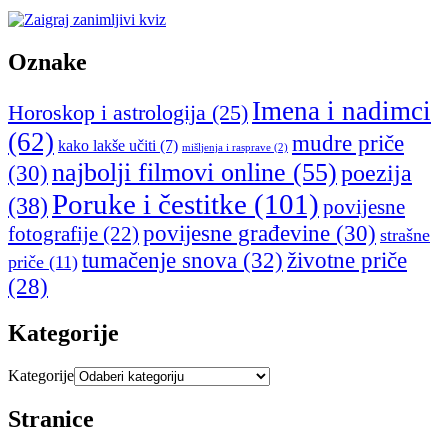
Oznake
Imena i nadimci
Horoskop i astrologija
(25)
(62)
mudre priče
kako lakše učiti
(7)
mišljenja i rasprave
(2)
najbolji filmovi online
(55)
poezija
(30)
Poruke i čestitke
(101)
(38)
povijesne
povijesne građevine
(30)
fotografije
(22)
strašne
tumačenje snova
(32)
životne priče
priče
(11)
(28)
Kategorije
Kategorije
Stranice