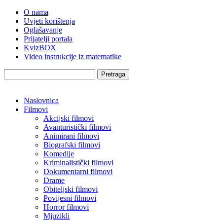
O nama
Uvjeti korištenja
Oglašavanje
Prijatelji portala
KvizBOX
Video instrukcije iz matematike
Pretraga
Naslovnica
Filmovi
Akcijski filmovi
Avanturistički filmovi
Animirani filmovi
Biografski filmovi
Komedije
Kriminalistički filmovi
Dokumentarni filmovi
Drame
Obiteljski filmovi
Povijesni filmovi
Horror filmovi
Mjuzikli