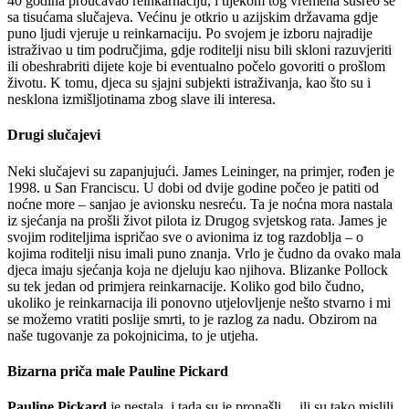
40 godina proučavao reinkarnaciju, i tijekom tog vremena susreo se
sa tisućama slučajeva. Većinu je otkrio u azijskim državama gdje
puno ljudi vjeruje u reinkarnaciju. Po svojem je izboru najradije
istraživao u tim područjima, gdje roditelji nisu bili skloni razuvjeriti
ili obeshrabriti dijete koje bi eventualno počelo govoriti o prošlom
životu. K tomu, djeca su sjajni subjekti istraživanja, kao što su i
nesklona izmišljotinama zbog slave ili interesa.
Drugi slučajevi
Neki slučajevi su zapanjujući. James Leininger, na primjer, rođen je
1998. u San Franciscu. U dobi od dvije godine počeo je patiti od
noćne more – sanjao je avionsku nesreću. Ta je noćna mora nastala
iz sjećanja na prošli život pilota iz Drugog svjetskog rata. James je
svojim roditeljima ispričao sve o avionima iz tog razdoblja – o
kojima roditelji nisu imali puno znanja. Vrlo je čudno da ovako mala
djeca imaju sjećanja koja ne djeluju kao njihova. Blizanke Pollock
su tek jedan od primjera reinkarnacije. Koliko god bilo čudno,
ukoliko je reinkarnacija ili ponovno utjelovljenje nešto stvarno i mi
se možemo vratiti poslije smrti, to je razlog za nadu. Obzirom na
naše tugovanje za pokojnicima, to je utjeha.
Bizarna priča male Pauline Pickard
Pauline Pickard
je nestala, i tada su je pronašli… ili su tako mislili.