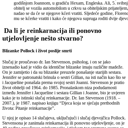
godišnjom Joannom, u gradiću Hexam, Engleska. Ali, 5. svibnja
obitelj se vozila automobilom u crkvu sa obiteljskim prijateljem, i
nadao se da će se njegove kćeri vratiti. Sljedeće godine, Floren
mu se kćerke vratiti i kako će njegova supruga roditi dvije djevo
Da li je reinkarnacija ili ponovno
utjelovljenje nešto stvarno?
Blizanke Pollock i život poslije smrti
Slučaj je proučavao dr. Ian Stevenson, psiholog, i on se jako
iznenadio kad je vidio da identične blizanke imaju različite madeže.
On je zamijetio i da su blizanke preuzele ponašanje starijih sestara.
Jennifer se patronatski brinula o sestri Gillian, na isti način kao što se
i Jacqueline ponašala prema svojoj sestri Joanni. Stevenson je pratio
život obitelji od 1964. do 1985. Pronalaskom niza podudarnosti
između Jennifer i Jacqueline i sestara Gillian i Joanne, bio je uvjeren
kako je to istinski slučaj reinkarnacije. Dr. Ian Stevenson (1918. –
2007.), je 1987. napisao knjigu “Djeca koja se sjećaju prethodnih
života: Pitanje reinkarnacije”.
U njoj je opisao 14 slučajeva, uključujući i slučaj djevojčica Pollock.
Stevensona je zanimala reinkarnacija ili ponovno utjelovljenje, on je