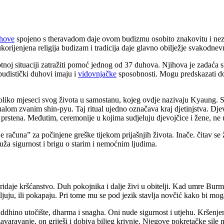
hove
spojeno s theravadom daje ovom budizmu osobito znakovitu i neza
orijenjena religija budizam i tradicija daje glavno obilježje svakodnev
noj situaciji zatražiti pomoć jednog od 37 duhova. Njihova je zadaća 
budistički duhovi imaju i
vidovnjačke
sposobnosti. Mogu predskazati dobr
oliko mjeseci svog života u samostanu, kojeg ovdje nazivaju Kyaung. S
tualom zvanim shin-pyu. Taj ritual ujedno označava kraj djetinjstva. 
prstena. Međutim, ceremonije u kojima sudjeluju djevojčice i žene, ne u
računa” za počinjene greške tijekom prijašnjih života. Inače. čitav se ž
 pruža sigurnost i brigu o starim i nemoćnim ljudima.
pridaje kršćanstvo. Duh pokojnika i dalje živi u obitelji. Kad umre Burm
juju, ili pokapaju. Pri tome mu se pod jezik stavlja novčić kako bi mogao
ddhino utočište, dharma i snagha. Oni nude sigurnost i utjehu. Kršenje
zavaravanje, on griješi i dobiva biljeg krivnje. Njegove pokretačke sile