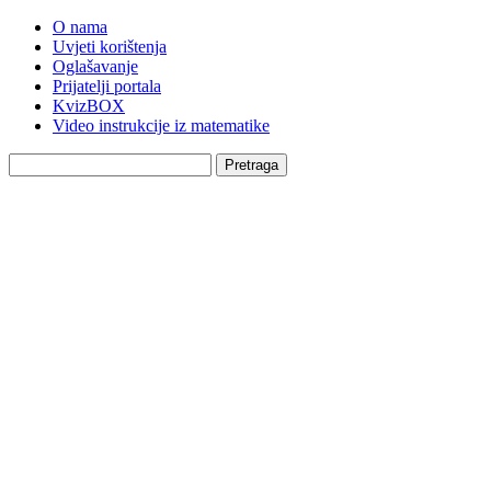
O nama
Uvjeti korištenja
Oglašavanje
Prijatelji portala
KvizBOX
Video instrukcije iz matematike
Pretraga