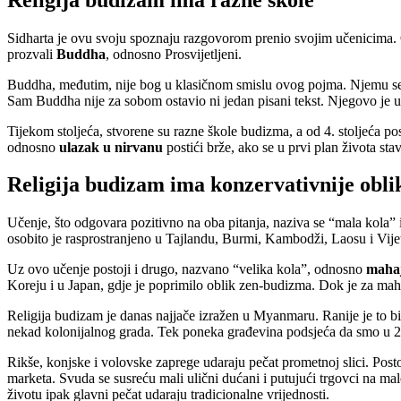
Sidharta je ovu svoju spoznaju razgovorom prenio svojim učenicima. On
prozvali
Buddha
, odnosno Prosvijetljeni.
Buddha, međutim, nije bog u klasičnom smislu ovog pojma. Njemu se ne
Sam Buddha nije za sobom ostavio ni jedan pisani tekst. Njegovo je 
Tijekom stoljeća, stvorene su razne škole budizma, a od 4. stoljeća pos
odnosno
ulazak u nirvanu
postići brže, ako se u prvi plan života sta
Religija budizam ima konzervativnije obli
Učenje, što odgovara pozitivno na oba pitanja, naziva se “mala kola” 
osobito je rasprostranjeno u Tajlandu, Burmi, Kambodži, Laosu i Vij
Uz ovo učenje postoji i drugo, nazvano “velika kola”, odnosno
maha
Koreju i u Japan, gdje je poprimilo oblik zen-budizma. Dok je za mahaj
Religija budizam je danas najjače izražen u Myanmaru. Ranije je to bi
nekad kolonijalnog grada. Tek poneka građevina podsjeća da smo u 21.
Rikše, konjske i volovske zaprege udaraju pečat prometnoj slici. Postoj
marketa. Svuda se susreću mali ulični dućani i putujući trgovci na m
životu ipak glavni pečat udaraju tradicionalne vrijednosti.