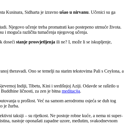
sta Kusinara, Sidharta je izravno
ušao u nirvanu
. Učenici su ga
udi. Njegovo učenje treba promatrati kao postepeno utrnuće života.
su i moguća različita tumačenja njegovog učenja.
jek doseći
stanje prosvjetljenja
ili ne? I, može li se iskupljenje,
oj theravadi. Ono se temelji na starim tekstovima Pali s Ceylona, a
evernoj Indiji, Tibetu, Kini i središnjoj Aziji. Odavde se raširilo u
 Buddhine ličnosti, za zen je bitna
meditacija
.
t putovanja u prošlost. Već na samom aerodromu osjeća se duh tog
o je žurba.
ktivni taksiji – su rijetkost. Ne postoje robne kuće, a nema ni super-
a, istina, nastoje oponašati zapadne uzore, međutim, svakodnevnom