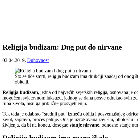
Religija budizam: Dug put do nirvane
03.04.2019.
Duhovnost
Što se tiče smrti, religija budizam ima drukčiji značaj od onog š
obitelji.
Religija budizam
, jedna od najvećih svjetskih religija, osnovana je o
mogućem svjetovnom luksuzu, jednog se dana posve odrekao svih zemal
ruba života, nisu ga približile prosvjetljenju.
Tek tada je odabrao “srednji put” između obilja i posvemašnjeg odrican
život, zapravo, proces patnje. Ona je uzrokovana zavišću, ohološću 
življenja, da bi na koncu, dosegao
stanje nirvane
, odnosno stanje utr
Religija budizam ima razne škole