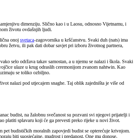
mjenjivu dimenziju. Slično kao i u Laosu, odnosno Vijetnamu, i
nom životu ovdašnjih ljudi.
slična onoj
svetaca
-zagovornika u kršćanstvu. Svaki duh (nats) ima
u žetvu, ili pak dati dobar savjet pri izboru životnog partnera,
vako selo održava takav samostan, a u njemu se nalazi i škola. Svaki
Djevojčice ulaze u krug odraslih ceremonijom zvanom nahtwin. Kao
zimaju se toliko ozbiljno.
ivot nalazi pod utjecajem snaghe. Taj oblik zajedništa je više od
anac budist, na žalobnu svečanost su pozvani svi njegovi prijatelji i
 platiti splavaru koji će ga prevesti preko rijeke u novi život.
m pet budističkih moralnih zapovjedi budist se opterećuje krivnjom.
 moraju biti suosjećajne, mudrost i predanost. One mu donose,