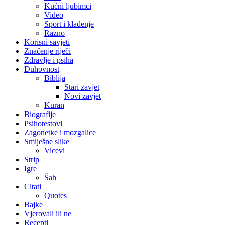
Kućni ljubimci
Video
Sport i klađenje
Razno
Korisni savjeti
Značenje riječi
Zdravlje i psiha
Duhovnost
Biblija
Stari zavjet
Novi zavjet
Kuran
Biografije
Psihotestovi
Zagonetke i mozgalice
Smiješne slike
Vicevi
Strip
Igre
Šah
Citati
Quotes
Bajke
Vjerovali ili ne
Recepti