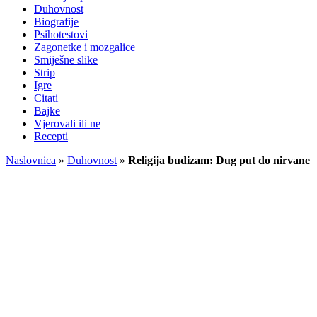
Duhovnost
Biografije
Psihotestovi
Zagonetke i mozgalice
Smiješne slike
Strip
Igre
Citati
Bajke
Vjerovali ili ne
Recepti
Naslovnica
»
Duhovnost
»
Religija budizam: Dug put do nirvane