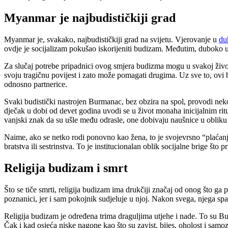
Myanmar je najbudističkiji grad
Myanmar je, svakako, najbudističkiji grad na svijetu. Vjerovanje u
du
ovdje je socijalizam pokušao iskorijeniti budizam. Međutim, duboko uk
Za slučaj potrebe pripadnici ovog smjera budizma mogu u svakoj život
svoju tragičnu povijest i zato može pomagati drugima. Uz sve to, ovi 
odnosno partnerice.
Svaki budistički nastrojen Burmanac, bez obzira na spol, provodi nek
dječak u dobi od devet godina uvodi se u život monaha inicijalnim ri
vanjski znak da su ušle među odrasle, one dobivaju naušnice u obliku 
Naime, ako se netko rodi ponovno kao žena, to je svojevrsno “plaćanje 
bratstva ili sestrinstva. To je institucionalan oblik socijalne brige što
Religija budizam i smrt
Što se tiče smrti, religija budizam ima drukčiji značaj od onog što ga 
poznanici, jer i sam pokojnik sudjeluje u njoj. Nakon svega, njega spal
Religija budizam je određena trima draguljima utjehe i nade. To su Bu
Čak i kad osjeća niske nagone kao što su zavist, bijes, oholost i samo