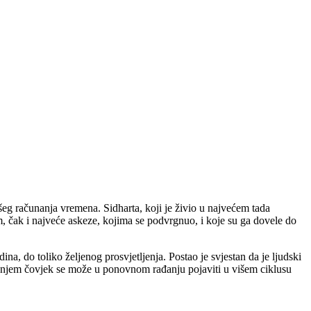
ašeg računanja vremena. Sidharta, koji je živio u najvećem tada
 čak i najveće askeze, kojima se podvrgnuo, i koje su ga dovele do
a, do toliko željenog prosvjetljenja. Postao je svjestan da je ljudski
nanjem čovjek se može u ponovnom rađanju pojaviti u višem ciklusu