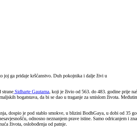
to joj ga pridaje kršćanstvo. Duh pokojnika i dalje živi u
d strane
Sidharte Gautama
, koji je živio od 563. do 483. godine prije n
jskih bogatstava, da bi se dao u traganje za smislom života. Međutim,
ja, dospio je pod stablo smokve, u blizini BodhGaya, u dobi od 35 godin
i nesavjesnošću, odnosno neznanjem prave istine. Samo odricanjem i z
nuća života, oslobođenja od patnje.