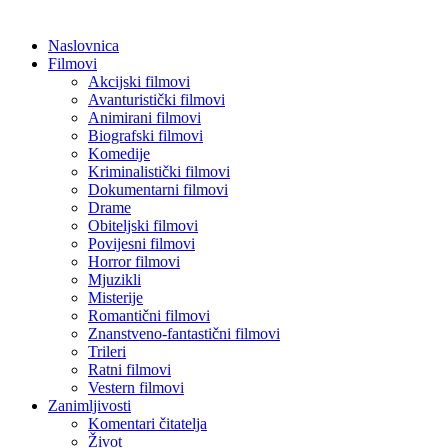
Naslovnica
Filmovi
Akcijski filmovi
Avanturistički filmovi
Animirani filmovi
Biografski filmovi
Komedije
Kriminalistički filmovi
Dokumentarni filmovi
Drame
Obiteljski filmovi
Povijesni filmovi
Horror filmovi
Mjuzikli
Misterije
Romantični filmovi
Znanstveno-fantastični filmovi
Trileri
Ratni filmovi
Vestern filmovi
Zanimljivosti
Komentari čitatelja
Život