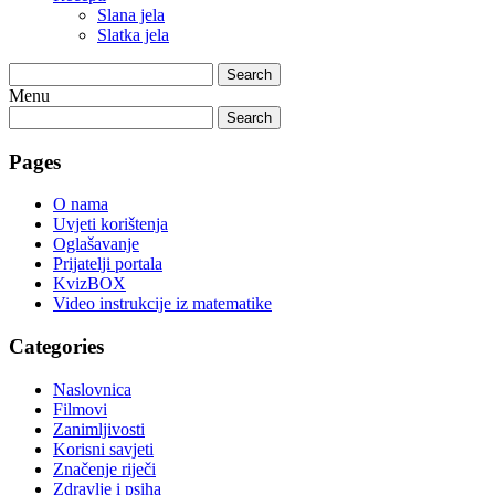
Slana jela
Slatka jela
Search
Menu
Search
Pages
O nama
Uvjeti korištenja
Oglašavanje
Prijatelji portala
KvizBOX
Video instrukcije iz matematike
Categories
Naslovnica
Filmovi
Zanimljivosti
Korisni savjeti
Značenje riječi
Zdravlje i psiha