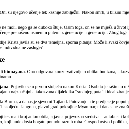
i su njegovo učenje tek kasnije zabilježili. Nakon smrti, u blizini mje
 moli, nego ga se duboko štuje. Osim toga, on se ne miješa u život lj
učenje prenošeno usmenim putem iz generacije u generaciju. Zbog toga 
lije Krista javila su se dva temeljna, sporna pitanja: Može li svaki čov
ve individualne zasluge?
ke
ili
hinnayana
. Ono odgovara konzervativnijem obliku budizma, takozvan
etnamu.
jana
. Pojavilo se u prvom stoljeću nakon Krista. Osobito je rašireno u Sj
anu najznačajnija takozvana dijalektika “srednjeg puta” i idealiziranje
la Burma, a danas je sjeverni Tajland. Putovanje u te predjele je popu
 stoljeću. Jangona, glavni grad pokrajine Myanmar, ni danas ne zna št
i tek mali broj automobila, a javna prijevozna sredstva – autobusi i kole
alo, koji nude dosta bogatu ponudu raznih roba. Gospodarstvo i politik