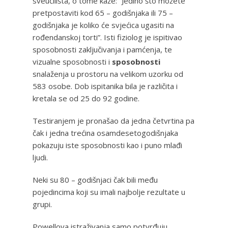
sveučilišta, o tome kaže: “Jedino što možete
pretpostaviti kod 65 – godišnjaka ili 75 –
godišnjaka je koliko će svjećica ugasiti na
rođendanskoj torti”. Isti fiziolog je ispitivao
sposobnosti zaključivanja i pamćenja, te
vizualne sposobnosti i
sposobnosti
snalaženja u prostoru na velikom uzorku od
583 osobe. Dob ispitanika bila je različita i
kretala se od 25 do 92 godine.
Testiranjem je pronašao da jedna četvrtina pa
čak i jedna trećina osamdesetogodišnjaka
pokazuju iste sposobnosti kao i puno mlađi
ljudi.
Neki su 80 – godišnjaci čak bili među
pojedincima koji su imali najbolje rezultate u
grupi.
Powellova istraživanja samo potvrđuju