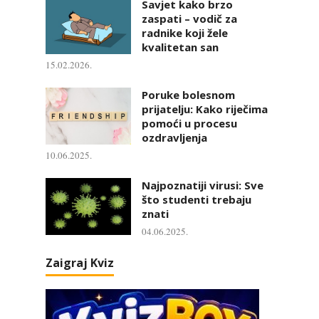
Savjet kako brzo
zaspati – vodič za
radnike koji žele
kvalitetan san
15.02.2026.
Poruke bolesnom
prijatelju: Kako riječima
pomoći u procesu
ozdravljenja
10.06.2025.
Najpoznatiji virusi: Sve
što studenti trebaju
znati
04.06.2025.
Zaigraj Kviz