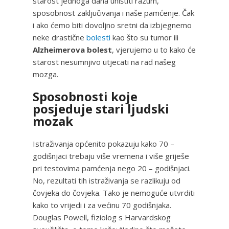
starost jednoga dana uništiti razum,
sposobnost zaključivanja i naše pamćenje. Čak
i ako ćemo biti dovoljno sretni da izbjegnemo
neke drastične
bolesti
kao što su tumor ili
Alzheimerova bolest
, vjerujemo u to kako će
starost nesumnjivo utjecati na rad našeg
mozga.
Sposobnosti koje
posjeduje stari ljudski
mozak
Istraživanja općenito pokazuju kako 70 –
godišnjaci trebaju više vremena i više griješe
pri testovima pamćenja nego 20 – godišnjaci.
No, rezultati tih istraživanja se razlikuju od
čovjeka do čovjeka. Tako je nemoguće utvrditi
kako to vrijedi i za većinu 70 godišnjaka.
Douglas Powell, fiziolog s Harvardskog