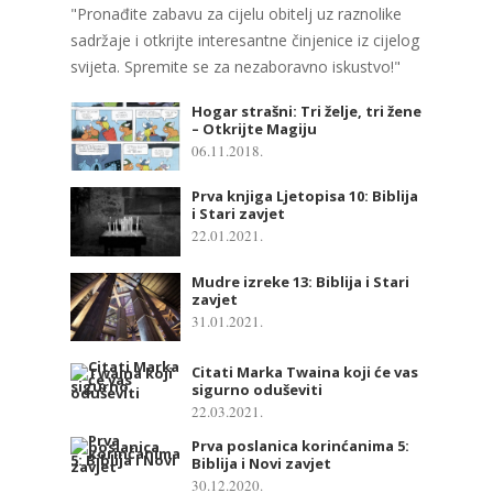
"Pronađite zabavu za cijelu obitelj uz raznolike
sadržaje i otkrijte interesantne činjenice iz cijelog
svijeta. Spremite se za nezaboravno iskustvo!"
Hogar strašni: Tri želje, tri žene
– Otkrijte Magiju
06.11.2018.
Prva knjiga Ljetopisa 10: Biblija
i Stari zavjet
22.01.2021.
Mudre izreke 13: Biblija i Stari
zavjet
31.01.2021.
Citati Marka Twaina koji će vas
sigurno oduševiti
22.03.2021.
Prva poslanica korinćanima 5:
Biblija i Novi zavjet
30.12.2020.