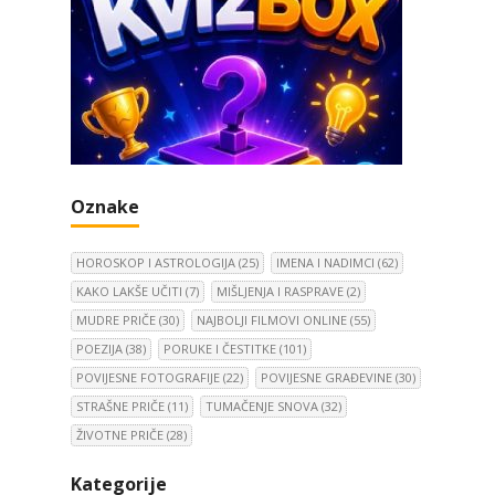
Oznake
HOROSKOP I ASTROLOGIJA
(25)
IMENA I NADIMCI
(62)
KAKO LAKŠE UČITI
(7)
MIŠLJENJA I RASPRAVE
(2)
MUDRE PRIČE
(30)
NAJBOLJI FILMOVI ONLINE
(55)
POEZIJA
(38)
PORUKE I ČESTITKE
(101)
POVIJESNE FOTOGRAFIJE
(22)
POVIJESNE GRAĐEVINE
(30)
STRAŠNE PRIČE
(11)
TUMAČENJE SNOVA
(32)
ŽIVOTNE PRIČE
(28)
Kategorije