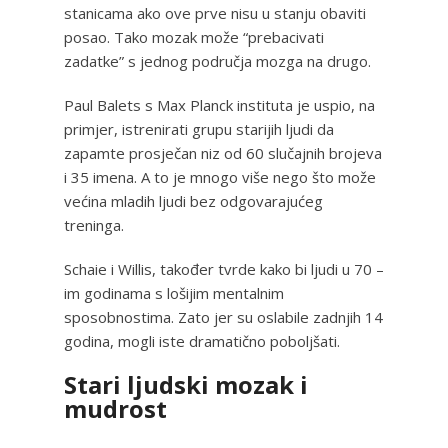
stanicama ako ove prve nisu u stanju obaviti
posao. Tako mozak može “prebacivati
zadatke” s jednog područja mozga na drugo.
Paul Balets s Max Planck instituta je uspio, na
primjer, istrenirati grupu starijih ljudi da
zapamte prosječan niz od 60 slučajnih brojeva
i 35 imena. A to je mnogo više nego što može
većina mladih ljudi bez odgovarajućeg
treninga.
Schaie i Willis, također tvrde kako bi ljudi u 70 –
im godinama s lošijim mentalnim
sposobnostima. Zato jer su oslabile zadnjih 14
godina, mogli iste dramatično poboljšati.
Stari ljudski mozak i
mudrost