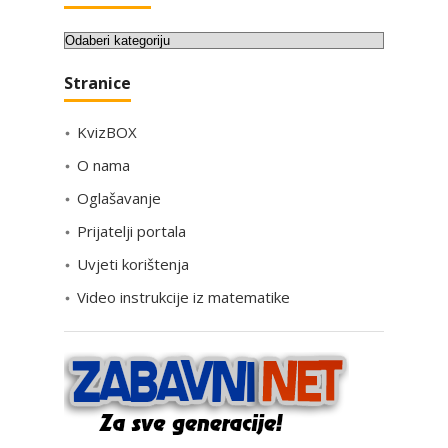
K
a
Stranice
t
e
KvizBOX
g
o
O nama
r
Oglašavanje
i
Prijatelji portala
j
e
Uvjeti korištenja
Video instrukcije iz matematike