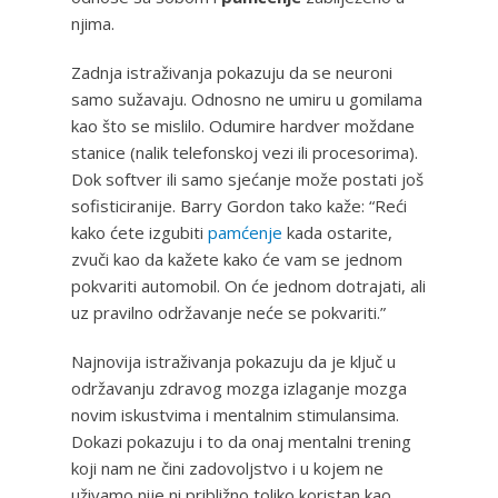
njima.
Zadnja istraživanja pokazuju da se neuroni
samo sužavaju. Odnosno ne umiru u gomilama
kao što se mislilo. Odumire hardver moždane
stanice (nalik telefonskoj vezi ili procesorima).
Dok softver ili samo sjećanje može postati još
sofisticiranije. Barry Gordon tako kaže: “Reći
kako ćete izgubiti
pamćenje
kada ostarite,
zvuči kao da kažete kako će vam se jednom
pokvariti automobil. On će jednom dotrajati, ali
uz pravilno održavanje neće se pokvariti.”
Najnovija istraživanja pokazuju da je ključ u
održavanju zdravog mozga izlaganje mozga
novim iskustvima i mentalnim stimulansima.
Dokazi pokazuju i to da onaj mentalni trening
koji nam ne čini zadovoljstvo i u kojem ne
uživamo nije ni približno toliko koristan kao