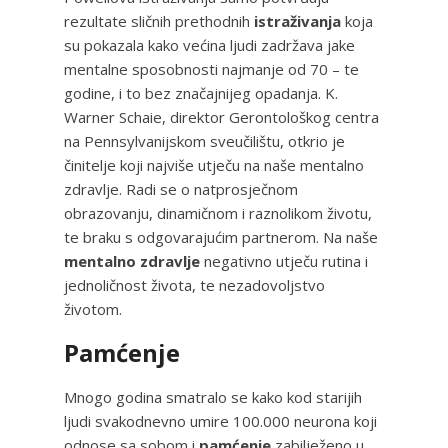
rezultate sličnih prethodnih
istraživanja
koja
su pokazala kako većina ljudi zadržava jake
mentalne sposobnosti najmanje od 70 – te
godine, i to bez značajnijeg opadanja. K.
Warner Schaie, direktor Gerontološkog centra
na Pennsylvanijskom sveučilištu, otkrio je
činitelje koji najviše utječu na naše mentalno
zdravlje. Radi se o natprosječnom
obrazovanju, dinamičnom i raznolikom životu,
te braku s odgovarajućim partnerom. Na naše
mentalno zdravlje
negativno utječu rutina i
jednoličnost života, te nezadovoljstvo
životom.
Pamćenje
Mnogo godina smatralo se kako kod starijih
ljudi svakodnevno umire 100.000 neurona koji
odnose sa sobom i
pamćenje
zabilježeno u