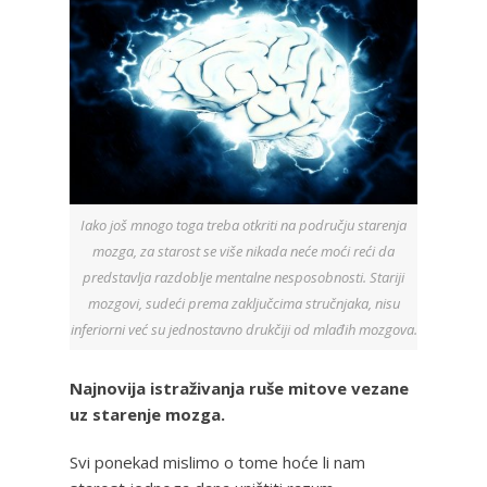
Iako još mnogo toga treba otkriti na području starenja
mozga, za starost se više nikada neće moći reći da
predstavlja razdoblje mentalne nesposobnosti. Stariji
mozgovi, sudeći prema zaključcima stručnjaka, nisu
inferiorni već su jednostavno drukčiji od mlađih mozgova.
Najnovija istraživanja ruše mitove vezane
uz starenje mozga.
Svi ponekad mislimo o tome hoće li nam