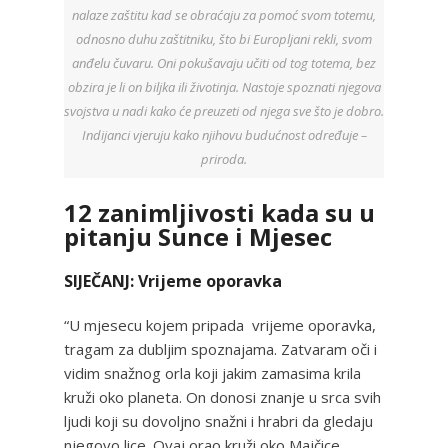
nalaze zaštitu kad se obraćaju za pomoć svom totemu,
odnosno duhu zaštitniku, što bi Europljani rekli, svom
anđelu čuvaru. Oni pokušavaju učiti od tog totema, bez
obzira je li on biljka ili životinja. Nastoje spoznati njegova
svojstva u nadi kako će preuzeti od njega sve što je dobro.
Indijanci vjeruju kako njihovu budućnost određuje –
priroda.
12 zanimljivosti kada su u
pitanju Sunce i Mjesec
SIJEČANJ: Vrijeme oporavka
“U mjesecu kojem pripada vrijeme oporavka,
tragam za dubljim spoznajama. Zatvaram oči i
vidim snažnog orla koji jakim zamasima krila
kruži oko planeta. On donosi znanje u srca svih
ljudi koji su dovoljno snažni i hrabri da gledaju
njegovo lice. Ovaj orao kruži oko Majčice