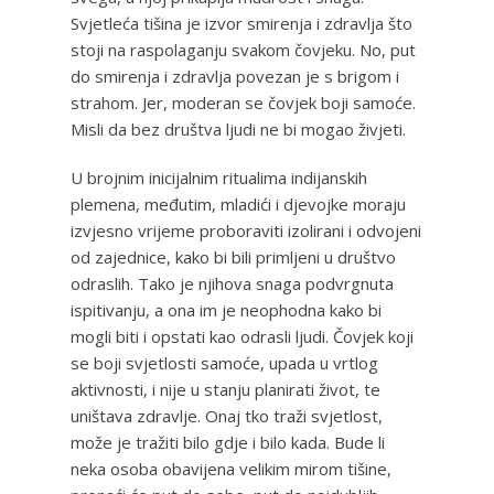
Svjetleća tišina je izvor smirenja i zdravlja što
stoji na raspolaganju svakom čovjeku. No, put
do smirenja i zdravlja povezan je s brigom i
strahom. Jer, moderan se čovjek boji samoće.
Misli da bez društva ljudi ne bi mogao živjeti.
U brojnim inicijalnim ritualima indijanskih
plemena, međutim, mladići i djevojke moraju
izvjesno vrijeme proboraviti izolirani i odvojeni
od zajednice, kako bi bili primljeni u društvo
odraslih. Tako je njihova snaga podvrgnuta
ispitivanju, a ona im je neophodna kako bi
mogli biti i opstati kao odrasli ljudi. Čovjek koji
se boji svjetlosti samoće, upada u vrtlog
aktivnosti, i nije u stanju planirati život, te
uništava zdravlje. Onaj tko traži svjetlost,
može je tražiti bilo gdje i bilo kada. Bude li
neka osoba obavijena velikim mirom tišine,