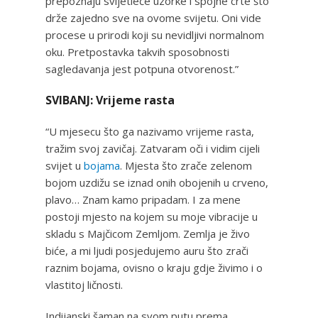
prepoznaju svijetleće uzorke i spojne crte što
drže zajedno sve na ovome svijetu. Oni vide
procese u prirodi koji su nevidljivi normalnom
oku. Pretpostavka takvih sposobnosti
sagledavanja jest potpuna otvorenost.”
SVIBANJ: Vrijeme rasta
“U mjesecu što ga nazivamo vrijeme rasta,
tražim svoj zavičaj. Zatvaram oči i vidim cijeli
svijet u
bojama
. Mjesta što zrače zelenom
bojom uzdižu se iznad onih obojenih u crveno,
plavo… Znam kamo pripadam. I za mene
postoji mjesto na kojem su moje vibracije u
skladu s Majčicom Zemljom. Zemlja je živo
biće, a mi ljudi posjedujemo auru što zrači
raznim bojama, ovisno o kraju gdje živimo i o
vlastitoj ličnosti.
Indijanski šaman na svom putu prema