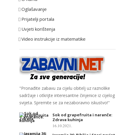
r
Oglašavanje
i
Prijatelji portala
j
e
Uvjeti korištenja
Video instrukcije iz matematike
"Pronađite zabavu za cijelu obitelj uz raznolike
sadržaje i otkrijte interesantne činjenice iz cijelog
svijeta. Spremite se za nezaboravno iskustvo!"
Sok od grapefruita i naranče:
Zdrava kuhinja
16.10.2021.
Jeremija 36: Biblija i Stari zavjet