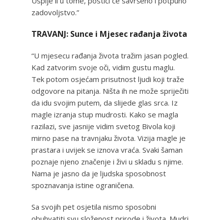
Uspije li u tome, postići će savršeno i potpuno
zadovoljstvo.”
TRAVANJ: Sunce i Mjesec rađanja života
“U mjesecu rađanja života tražim jasan pogled.
Kad zatvorim svoje oči, vidim gustu maglu.
Tek potom osjećam prisutnost ljudi koji traže
odgovore na pitanja. Ništa ih ne može spriječiti
da idu svojim putem, da slijede glas srca. Iz
magle izranja stup mudrosti. Kako se magla
razilazi, sve jasnije vidim svetog Bivola koji
mirno pase na travnjaku života. Vizija magle je
prastara i uvijek se iznova vraća. Svaki šaman
poznaje njeno značenje i živi u skladu s njime.
Nama je jasno da je ljudska sposobnost
spoznavanja istine ograničena.
Sa svojih pet osjetila nismo sposobni
obuhvatiti svu složenost prirode i života. Mudri