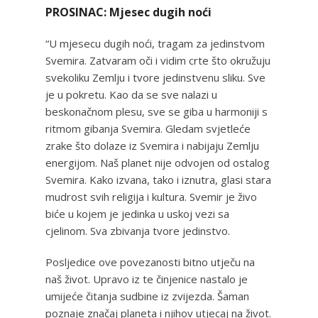
PROSINAC: Mjesec dugih noći
“U mjesecu dugih noći, tragam za jedinstvom
Svemira. Zatvaram oči i vidim crte što okružuju
svekoliku Zemlju i tvore jedinstvenu sliku. Sve
je u pokretu. Kao da se sve nalazi u
beskonačnom plesu, sve se giba u harmoniji s
ritmom gibanja Svemira. Gledam svjetleće
zrake što dolaze iz Svemira i nabijaju Zemlju
energijom. Naš planet nije odvojen od ostalog
Svemira. Kako izvana, tako i iznutra, glasi stara
mudrost svih religija i kultura. Svemir je živo
biće u kojem je jedinka u uskoj vezi sa
cjelinom. Sva zbivanja tvore jedinstvo.
Posljedice ove povezanosti bitno utječu na
naš život. Upravo iz te činjenice nastalo je
umijeće čitanja sudbine iz zvijezda. Šaman
poznaje značaj planeta i njihov utjecaj na život.