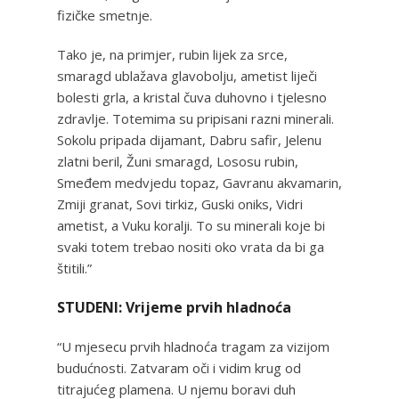
fizičke smetnje.
Tako je, na primjer, rubin lijek za srce,
smaragd ublažava glavobolju, ametist liječi
bolesti grla, a kristal čuva duhovno i tjelesno
zdravlje. Totemima su pripisani razni minerali.
Sokolu pripada dijamant, Dabru safir, Jelenu
zlatni beril, Žuni smaragd, Lososu rubin,
Smeđem medvjedu topaz, Gavranu akvamarin,
Zmiji granat, Sovi tirkiz, Guski oniks, Vidri
ametist, a Vuku koralji. To su minerali koje bi
svaki totem trebao nositi oko vrata da bi ga
štitili.”
STUDENI: Vrijeme prvih hladnoća
“U mjesecu prvih hladnoća tragam za vizijom
budućnosti. Zatvaram oči i vidim krug od
titrajućeg plamena. U njemu boravi duh