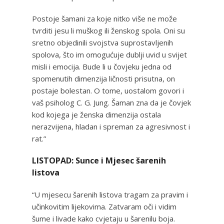
Postoje šamani za koje nitko više ne može
tvrditi jesu li muškog ili ženskog spola. Oni su
sretno objedinili svojstva suprostavljenih
spolova, što im omogućuje dublji uvid u svijet
misli i emocija. Bude li u čovjeku jedna od
spomenutih dimenzija ličnosti prisutna, on
postaje bolestan. O tome, uostalom govori i
vaš psiholog C. G. Jung. Šaman zna da je čovjek
kod kojega je ženska dimenzija ostala
nerazvijena, hladan i spreman za agresivnost i
rat.”
LISTOPAD: Sunce i Mjesec šarenih
listova
“U mjesecu šarenih listova tragam za pravim i
učinkovitim lijekovima. Zatvaram oči i vidim
šume i livade kako cvjetaju u šarenilu boja.