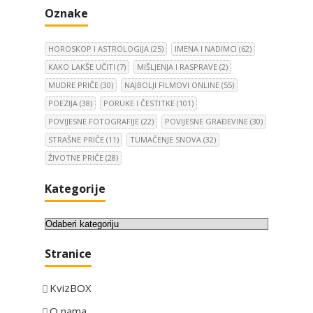
Oznake
HOROSKOP I ASTROLOGIJA
(25)
IMENA I NADIMCI
(62)
KAKO LAKŠE UČITI
(7)
MIŠLJENJA I RASPRAVE
(2)
MUDRE PRIČE
(30)
NAJBOLJI FILMOVI ONLINE
(55)
POEZIJA
(38)
PORUKE I ČESTITKE
(101)
POVIJESNE FOTOGRAFIJE
(22)
POVIJESNE GRAĐEVINE
(30)
STRAŠNE PRIČE
(11)
TUMAČENJE SNOVA
(32)
ŽIVOTNE PRIČE
(28)
Kategorije
K
a
Stranice
t
e
KvizBOX
g
o
O nama