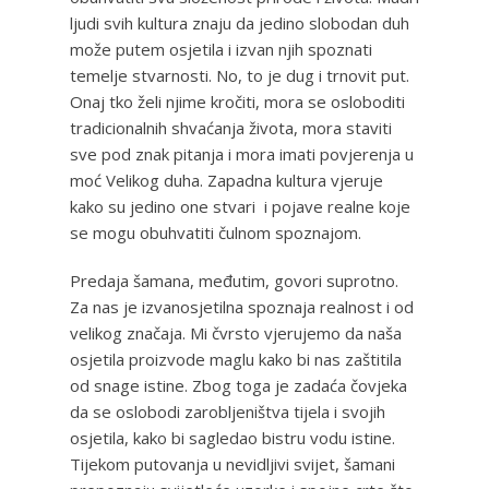
ljudi svih kultura znaju da jedino slobodan duh
može putem osjetila i izvan njih spoznati
temelje stvarnosti. No, to je dug i trnovit put.
Onaj tko želi njime kročiti, mora se osloboditi
tradicionalnih shvaćanja života, mora staviti
sve pod znak pitanja i mora imati povjerenja u
moć Velikog duha. Zapadna kultura vjeruje
kako su jedino one stvari i pojave realne koje
se mogu obuhvatiti čulnom spoznajom.
Predaja šamana, međutim, govori suprotno.
Za nas je izvanosjetilna spoznaja realnost i od
velikog značaja. Mi čvrsto vjerujemo da naša
osjetila proizvode maglu kako bi nas zaštitila
od snage istine. Zbog toga je zadaća čovjeka
da se oslobodi zarobljeništva tijela i svojih
osjetila, kako bi sagledao bistru vodu istine.
Tijekom putovanja u nevidljivi svijet, šamani