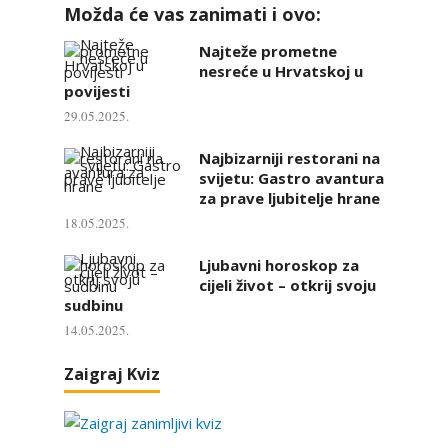
Možda će vas zanimati i ovo:
Najteže prometne
nesreće u Hrvatskoj u
povijesti
29.05.2025.
Najbizarniji restorani na
svijetu: Gastro avantura
za prave ljubitelje hrane
18.05.2025.
Ljubavni horoskop za
cijeli život – otkrij svoju
sudbinu
14.05.2025.
Zaigraj Kviz