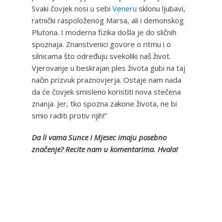
Svaki čovjek nosi u sebi
Veneru
sklonu ljubavi,
ratnički raspoloženog Marsa, ali i demonskog
Plutona. I moderna fizika došla je do sličnih
spoznaja. Znanstvenici govore o ritmu i o
silnicama što određuju svekoliki naš život.
Vjerovanje u beskrajan ples života gubi na taj
način prizvuk praznovjerja. Ostaje nam nada
da će čovjek smisleno koristiti nova stečena
znanja. Jer, tko spozna zakone života, ne bi
smio raditi protiv njih!”
Da li vama Sunce i Mjesec imaju posebno
značenje? Recite nam u komentarima. Hvala!