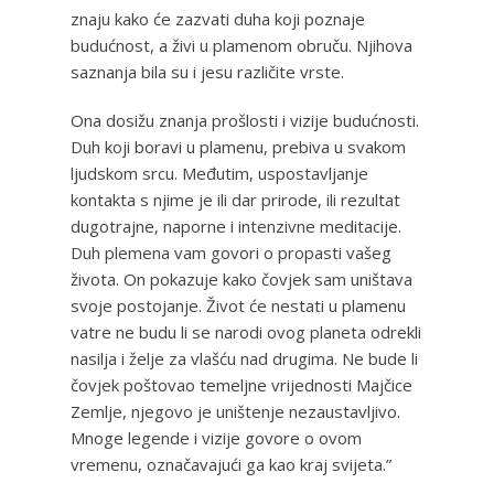
znaju kako će zazvati duha koji poznaje
budućnost, a živi u plamenom obruču. Njihova
saznanja bila su i jesu različite vrste.
Ona dosižu znanja prošlosti i vizije budućnosti.
Duh koji boravi u plamenu, prebiva u svakom
ljudskom srcu. Međutim, uspostavljanje
kontakta s njime je ili dar prirode, ili rezultat
dugotrajne, naporne i intenzivne meditacije.
Duh plemena vam govori o propasti vašeg
života. On pokazuje kako čovjek sam uništava
svoje postojanje. Život će nestati u plamenu
vatre ne budu li se narodi ovog planeta odrekli
nasilja i želje za vlašću nad drugima. Ne bude li
čovjek poštovao temeljne vrijednosti Majčice
Zemlje, njegovo je uništenje nezaustavljivo.
Mnoge legende i vizije govore o ovom
vremenu, označavajući ga kao kraj svijeta.”