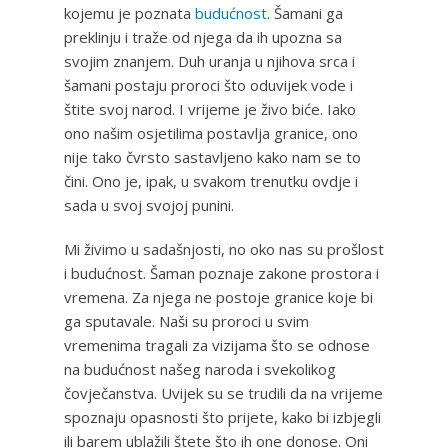
kojemu je poznata
budućnost
. Šamani ga
preklinju i traže od njega da ih upozna sa
svojim znanjem. Duh uranja u njihova srca i
šamani postaju proroci što oduvijek vode i
štite svoj narod. I vrijeme je živo biće. Iako
ono našim osjetilima postavlja granice, ono
nije tako čvrsto sastavljeno kako nam se to
čini. Ono je, ipak, u svakom trenutku ovdje i
sada u svoj svojoj punini.
Mi živimo u sadašnjosti, no oko nas su prošlost
i budućnost. Šaman poznaje zakone prostora i
vremena. Za njega ne postoje granice koje bi
ga sputavale. Naši su proroci u svim
vremenima tragali za vizijama što se odnose
na budućnost našeg naroda i svekolikog
čovječanstva. Uvijek su se trudili da na vrijeme
spoznaju opasnosti što prijete, kako bi izbjegli
ili barem ublažili štete što ih one donose. Oni