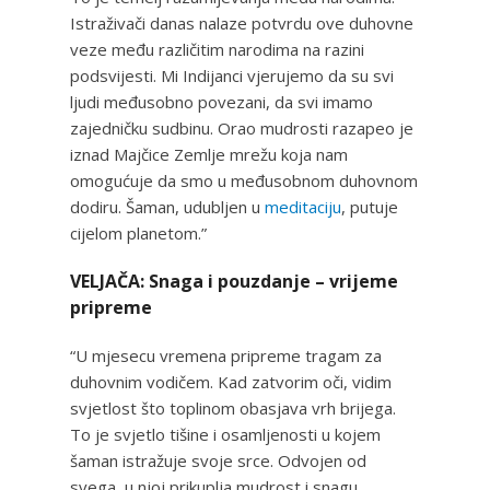
Istraživači danas nalaze potvrdu ove duhovne
veze među različitim narodima na razini
podsvijesti. Mi Indijanci vjerujemo da su svi
ljudi međusobno povezani, da svi imamo
zajedničku sudbinu. Orao mudrosti razapeo je
iznad Majčice Zemlje mrežu koja nam
omogućuje da smo u međusobnom duhovnom
dodiru. Šaman, udubljen u
meditaciju
, putuje
cijelom planetom.”
VELJAČA: Snaga i pouzdanje – vrijeme
pripreme
“U mjesecu vremena pripreme tragam za
duhovnim vodičem. Kad zatvorim oči, vidim
svjetlost što toplinom obasjava vrh brijega.
To je svjetlo tišine i osamljenosti u kojem
šaman istražuje svoje srce. Odvojen od
svega, u njoj prikuplja mudrost i snagu.