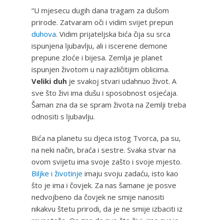
“U mjesecu dugih dana tragam za dušom
prirode. Zatvaram oči i vidim svijet prepun
duhova
. Vidim prijateljska bića čija su srca
ispunjena ljubavlju, ali i iscerene demone
prepune zloće i bijesa. Zemlja je planet
ispunjen životom u najrazličitijim oblicima.
Veliki duh
je svakoj stvari udahnuo život. A
sve što živi ima dušu i sposobnost osjećaja.
Šaman zna da se spram života na Zemlji treba
odnositi s ljubavlju.
Bića na planetu su djeca istog Tvorca, pa su,
na neki način, braća i sestre. Svaka stvar na
ovom svijetu ima svoje zašto i svoje mjesto.
Biljke i životinje
imaju svoju zadaću, isto kao
što je ima i čovjek. Za nas šamane je posve
nedvojbeno da čovjek ne smije nanositi
nikakvu štetu prirodi, da je ne smije izbaciti iz