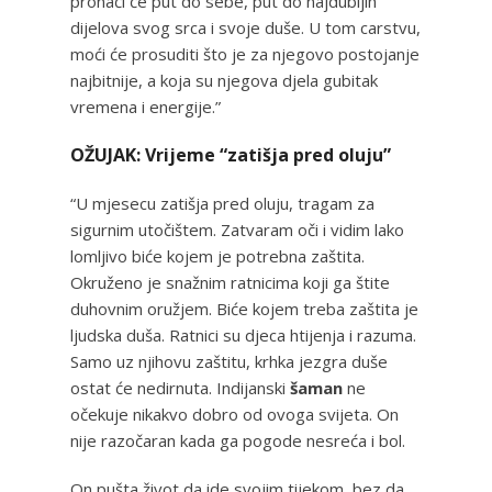
pronaći će put do sebe, put do najdubljih
dijelova svog srca i svoje duše. U tom carstvu,
moći će prosuditi što je za njegovo postojanje
najbitnije, a koja su njegova djela gubitak
vremena i energije.”
OŽUJAK: Vrijeme “zatišja pred oluju”
“U mjesecu zatišja pred oluju, tragam za
sigurnim utočištem. Zatvaram oči i vidim lako
lomljivo biće kojem je potrebna zaštita.
Okruženo je snažnim ratnicima koji ga štite
duhovnim oružjem. Biće kojem treba zaštita je
ljudska duša. Ratnici su djeca htijenja i razuma.
Samo uz njihovu zaštitu, krhka jezgra duše
ostat će nedirnuta. Indijanski
šaman
ne
očekuje nikakvo dobro od ovoga svijeta. On
nije razočaran kada ga pogode nesreća i bol.
On pušta život da ide svojim tijekom, bez da