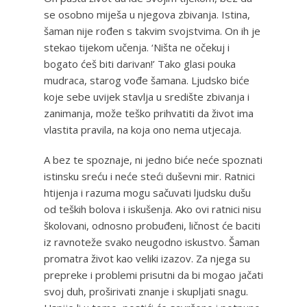
se osobno miješa u njegova zbivanja. Istina,
šaman nije rođen s takvim svojstvima. On ih je
stekao tijekom učenja. ‘Ništa ne očekuj i
bogato ćeš biti darivan!’ Tako glasi pouka
mudraca, starog vođe šamana. Ljudsko biće
koje sebe uvijek stavlja u središte zbivanja i
zanimanja, može teško prihvatiti da život ima
vlastita pravila, na koja ono nema utjecaja.
A bez te spoznaje, ni jedno biće neće spoznati
istinsku sreću i neće steći duševni mir. Ratnici
htijenja i razuma mogu sačuvati ljudsku dušu
od teških bolova i iskušenja. Ako ovi ratnici nisu
školovani, odnosno probuđeni, ličnost će baciti
iz ravnoteže svako neugodno iskustvo. Šaman
promatra život kao veliki izazov. Za njega su
prepreke i problemi prisutni da bi mogao jačati
svoj duh, proširivati znanje i skupljati snagu.