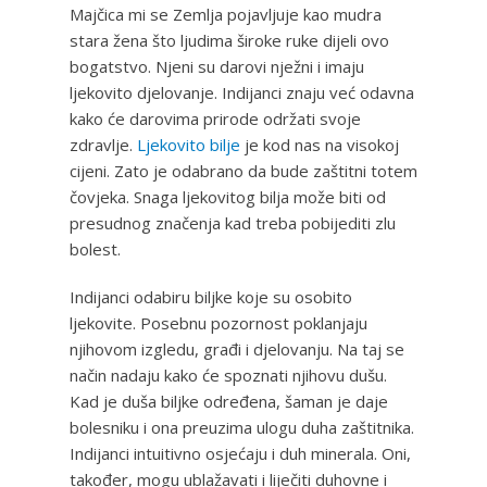
Majčica mi se Zemlja pojavljuje kao mudra
stara žena što ljudima široke ruke dijeli ovo
bogatstvo. Njeni su darovi nježni i imaju
ljekovito djelovanje. Indijanci znaju već odavna
kako će darovima prirode održati svoje
zdravlje.
Ljekovito bilje
je kod nas na visokoj
cijeni. Zato je odabrano da bude zaštitni totem
čovjeka. Snaga ljekovitog bilja može biti od
presudnog značenja kad treba pobijediti zlu
bolest.
Indijanci odabiru biljke koje su osobito
ljekovite. Posebnu pozornost poklanjaju
njihovom izgledu, građi i djelovanju. Na taj se
način nadaju kako će spoznati njihovu dušu.
Kad je duša biljke određena, šaman je daje
bolesniku i ona preuzima ulogu duha zaštitnika.
Indijanci intuitivno osjećaju i duh minerala. Oni,
također, mogu ublažavati i liječiti duhovne i