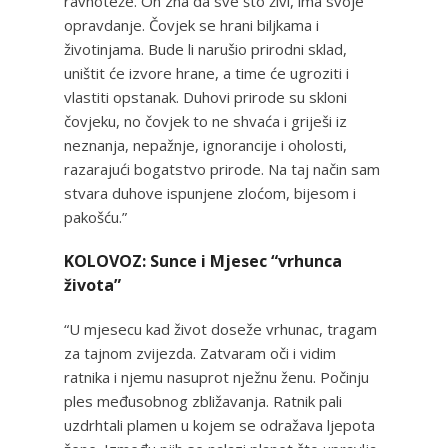
ravnoteže. On zna da sve što živi, ima svoje
opravdanje. Čovjek se hrani biljkama i
životinjama. Bude li narušio prirodni sklad,
uništit će izvore hrane, a time će ugroziti i
vlastiti opstanak. Duhovi prirode su skloni
čovjeku, no čovjek to ne shvaća i griješi iz
neznanja, nepažnje, ignorancije i oholosti,
razarajući bogatstvo prirode. Na taj način sam
stvara duhove ispunjene zloćom, bijesom i
pakošću.”
KOLOVOZ: Sunce i Mjesec “vrhunca
života”
“U mjesecu kad život doseže vrhunac, tragam
za tajnom zvijezda. Zatvaram oči i vidim
ratnika i njemu nasuprot nježnu ženu. Počinju
ples međusobnog zbližavanja. Ratnik pali
uzdrhtali plamen u kojem se odražava ljepota