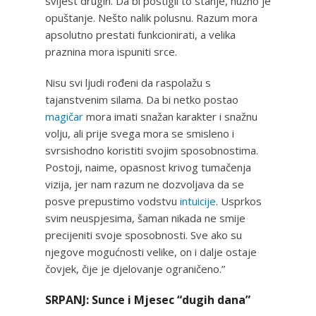
svijest drugih. Da bi postigli to stanje, nužno je
opuštanje. Nešto nalik polusnu. Razum mora
apsolutno prestati funkcionirati, a velika
praznina mora ispuniti srce.
Nisu svi ljudi rođeni da raspolažu s
tajanstvenim silama. Da bi netko postao
magičar
mora imati snažan karakter i snažnu
volju, ali prije svega mora se smisleno i
svrsishodno koristiti svojim sposobnostima.
Postoji, naime, opasnost krivog tumačenja
vizija, jer nam razum ne dozvoljava da se
posve prepustimo vodstvu
intuicije
. Usprkos
svim neuspjesima, šaman nikada ne smije
precijeniti svoje sposobnosti. Sve ako su
njegove mogućnosti velike, on i dalje ostaje
čovjek, čije je djelovanje ograničeno.”
SRPANJ: Sunce i Mjesec “dugih dana”