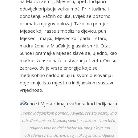
na Majčici Zemlji, Mjesecu, opet, Indijanci
oduvijek pripisuju veliku moć. Pri ritualima i
donošenju važnih odluka, uvijek se pozorno
promatra njegov položaj. Tako, na primjer,
Mjesec koji raste simbolizira djevicu, pun
Mjesec – majku, Mjesec koji pada – staru,
mudru ženu, a Mlađak je glasnik smrti. Otac
Sunce i pramajka Mjesec slave se, ujedno, kao
muško i žensko načelo stvaranja života. Oni su,
zapravo, dvije vrste energije koje se
međusobno nadopunjuju u svom djelovanju i
obje imaju isto mjesto u indijanskom sustavu
vrijednosti.
Prema indijanskom poimanju svijeta, sve što postoji ima
određeni smisao. U svakoj stvari, u svakom živom biću,
Indijanci vide na djelu božansku snagu koja ima
određenu svrhu. Upravo u toj i takvoj snazi, Indijanci