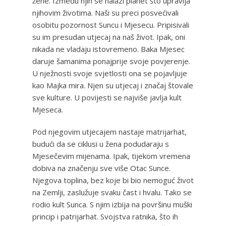
žene. Između njih se nalazi planet što upravlja
njihovim životima. Naši su preci posvećivali
osobitu pozornost Suncu i Mjesecu. Pripisivali
su im presudan utjecaj na naš život. Ipak, oni
nikada ne vladaju istovremeno. Baka Mjesec
daruje šamanima ponajprije svoje povjerenje.
U nježnosti svoje svjetlosti ona se pojavljuje
kao Majka mira. Njen su utjecaj i značaj štovale
sve kulture. U povijesti se najviše javlja kult
Mjeseca.
Pod njegovim utjecajem nastaje matrijarhat,
budući da se ciklusi u žena podudaraju s
Mjesečevim mijenama. Ipak, tijekom vremena
dobiva na značenju sve više Otac Sunce.
Njegova toplina, bez koje bi bio nemoguć život
na Zemlji, zaslužuje svaku čast i hvalu. Tako se
rodio kult Sunca. S njim izbija na površinu muški
princip i patrijarhat. Svojstva ratnika, što ih