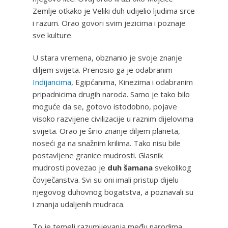
Zemlje otkako je Veliki duh udijelio ljudima srce
i razum. Orao govori svim jezicima i poznaje
sve kulture.
U stara vremena, obznanio je svoje znanje
diljem svijeta. Prenosio ga je odabranim
Indijancima
, Egipćanima, Kinezima i odabranim
pripadnicima drugih naroda. Samo je tako bilo
moguće da se, gotovo istodobno, pojave
visoko razvijene civilizacije u raznim dijelovima
svijeta. Orao je širio znanje diljem planeta,
noseći ga na snažnim krilima. Tako nisu bile
postavljene granice mudrosti. Glasnik
mudrosti povezao je
duh šamana
svekolikog
čovječanstva. Svi su oni imali pristup dijelu
njegovog duhovnog bogatstva, a poznavali su
i znanja udaljenih mudraca.
To je temelj razumijevanja među narodima.