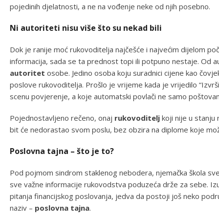
pojedinih djelatnosti, a ne na vođenje neke od njih posebno.
Ni autoriteti nisu više što su nekad bili
Dok je ranije moć rukovoditelja najčešće i najvećim dijelom po
informacija, sada se ta prednost topi ili potpuno nestaje. Od a
autoritet
osobe. Jedino osoba koju suradnici cijene kao čovje
poslove rukovoditelja. Prošlo je vrijeme kada je vrijedilo “Izvrš
scenu povjerenje, a koje automatski povlači ne samo poštovanj
Pojednostavljeno rečeno, onaj
rukovoditelj
koji nije u stanju
bit će nedorastao svom poslu, bez obzira na diplome koje mož
Poslovna tajna – što je to?
Pod pojmom sindrom staklenog nebodera, njemačka škola sve
sve važne informacije rukovodstva poduzeća drže za sebe. Iz
pitanja financijskog poslovanja, jedva da postoji još neko podr
naziv –
poslovna tajna
.