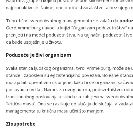
Naprotiv, grupe u kojima postoje osobe sklone neortodoksnom
najproduktivnije. Naime, one potiču stvaralaštvo, a bez njega
Teoretičari sveobuhvatnog managementa se zalažu da
poduz
Gerd Ammelburg navodi u knjizi “Organizam poduzetništva” da 
prenijeti i na model poduzetništva. Na taj način, poduzetništv
da bude uspješnije u životu.
Poduzeće je živi organizam
Svaka stanica ljudskog organizma, tvrdi Ammelburg, može se 
stanice i zaposleni su egzistencijalno povezani. Bolesne stanic
moraju biti operativno uklonjene, kako bi se organizam sačuvao.
poslovanju tvrtke. Naime, za ovog autora, poduzetništvo, od
tradicionalnog poslovanja u skladu sa zahtjevima sveobuhva
“kritična masa”. Ona se razlikuje od slučaja do slučaja, a za
managementa tu kritičnu masu učini što manjom.
Zloupotrebe