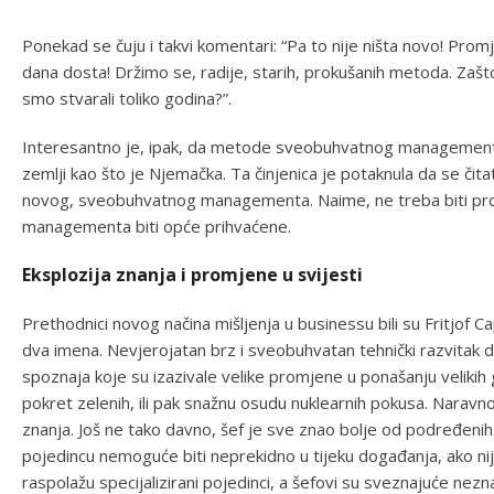
Ponekad se čuju i takvi komentari: “Pa to nije ništa novo! Promjen
dana dosta! Držimo se, radije, starih, prokušanih metoda. Zašto 
smo stvarali toliko godina?”.
Interesantno je, ipak, da metode sveobuhvatnog managementa d
zemlji kao što je Njemačka. Ta činjenica je potaknula da se čit
novog, sveobuhvatnog managementa. Naime, ne treba biti pro
managementa biti opće prihvaćene.
Eksplozija znanja i promjene u svijesti
Prethodnici novog načina mišljenja u businessu bili su Fritjof
dva imena. Nevjerojatan brz i sveobuhvatan tehnički razvitak do
spoznaja koje su izazivale velike promjene u ponašanju velikih 
pokret zelenih, ili pak snažnu osudu nuklearnih pokusa. Naravno
znanja. Još ne tako davno, šef je sve znao bolje od podređenih.
pojedincu nemoguće biti neprekidno u tijeku događanja, ako ni
raspolažu specijalizirani pojedinci, a šefovi su sveznajuće nezn