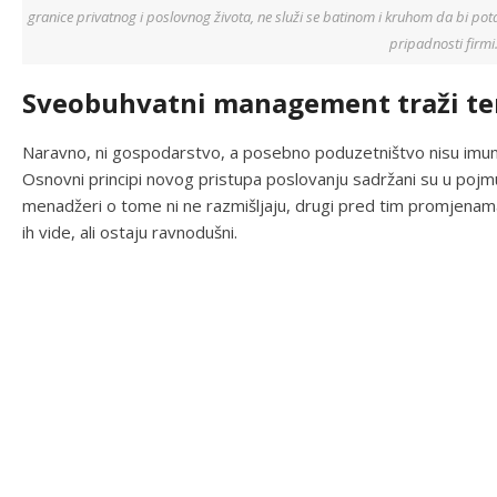
granice privatnog i poslovnog života, ne služi se batinom i kruhom da bi pot
pripadnosti firmi
Sveobuhvatni management traži tem
Naravno, ni gospodarstvo, a posebno poduzetništvo nisu imuni 
Osnovni principi novog pristupa poslovanju sadržani su u poj
menadžeri o tome ni ne razmišljaju, drugi pred tim promjenama 
ih vide, ali ostaju ravnodušni.