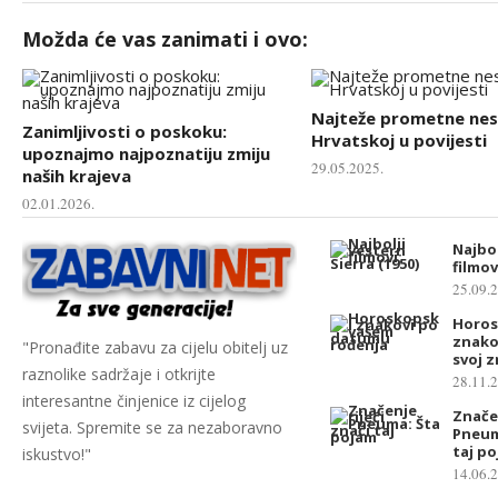
Možda će vas zanimati i ovo:
Najteže prometne nes
Zanimljivosti o poskoku:
Hrvatskoj u povijesti
upoznajmo najpoznatiju zmiju
29.05.2025.
naših krajeva
02.01.2026.
Najbol
filmov
25.09.
Horos
znakov
"Pronađite zabavu za cijelu obitelj uz
svoj 
raznolike sadržaje i otkrijte
28.11.
interesantne činjenice iz cijelog
Značen
svijeta. Spremite se za nezaboravno
Pneum
taj p
iskustvo!"
14.06.