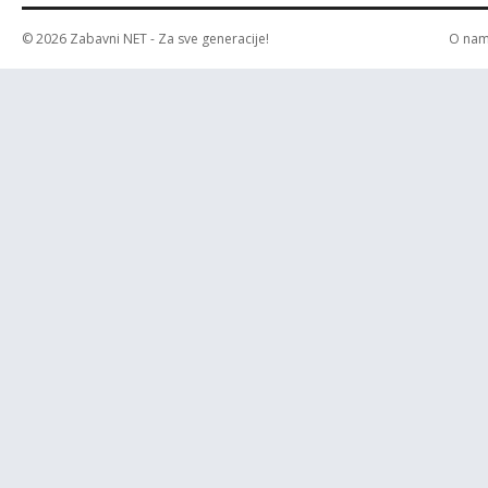
© 2026
Zabavni NET
- Za sve generacije!
O na