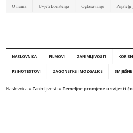
O nama
Uvjeti korištenja
Oglašavanje
Prijatelji
NASLOVNICA
FILMOVI
ZANIMLJIVOSTI
KORISNI
PSIHOTESTOVI
ZAGONETKE I MOZGALICE
SMIJEŠNE 
Naslovnica
»
Zanimljivosti
»
Temeljne promjene u svijesti č