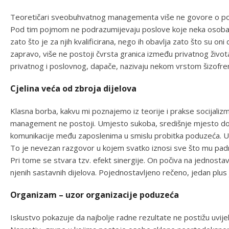
Teoretičari sveobuhvatnog managementa više ne govore o pos
Pod tim pojmom ne podrazumijevaju poslove koje neka osoba ra
zato što je za njih kvalificirana, nego ih obavlja zato što su oni 
zapravo, više ne postoji čvrsta granica između privatnog živo
privatnog i poslovnog, dapače, nazivaju nekom vrstom šizofren
Cjelina veća od zbroja dijelova
Klasna borba, kakvu mi poznajemo iz teorije i prakse socijali
management ne postoji. Umjesto sukoba, središnje mjesto dobi
komunikacije među zaposlenima u smislu probitka poduzeća. U 
To je nevezan razgovor u kojem svatko iznosi sve što mu pad
Pri tome se stvara tzv. efekt sinergije. On počiva na jednostavn
njenih sastavnih dijelova. Pojednostavljeno rečeno, jedan plus j
Organizam – uzor organizacije poduzeća
Iskustvo pokazuje da najbolje radne rezultate ne postižu uvij