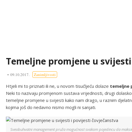
Temeljne promjene u svijesti
09.10.2017.
Zanimljivosti
Htjeli mi to priznati ili ne, u novom tisućljeću dolaze
temeljne 
Neki to nazivaju promjenom sustava vrijednosti, drugi dolask
temeljne promjene u svijesti kako nam drago, u raznim djelat
kojima još do nedavno nismo mogli ni sanjati.
Sveobuhvatni management pruža mogućnost svakom pojedincu da maksimaln