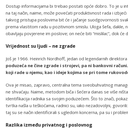
Dostup informacijama bi trebao postati opće dobro. To je u int
na taj način, naime, može povećati produktivnost rada i izbje
takvog pristupa poslovima bit će i jačanje suodgovornosti s
prema vlastitom radu u pozitivnom smislu. Uloga šefa, dakle, ne
obavljaju povjerene im poslove; on neće biti “mislilac”, dok će drug
Vrijednost su ljudi – ne zgrade
Još je 1966. Heinrich Nordhoff, jedan od legendarnih direktora 
poduzeća ne čine zgrade i strojevi, pa ni bankovni računi
koji rade u njemu, kao i ideje kojima se pri tome rukovod
Ova je misao, zapravo, centralna tema sveobuhvatnog manag
ne shvaćaju. Naime, metodom biča i šećera danas se više ništ
identifikacija radnika sa svojim poduzećem. Što to znači, pokaz
tvrtka našla u teškoćama, radnici su, iako nezadovoljni, govorili:
taj su se način identificirali s ugledom koncerna, pa su i proble
Razlika između privatnog i poslovnog