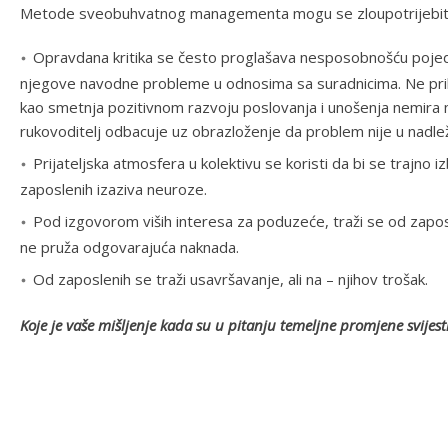
Metode sveobuhvatnog managementa mogu se zloupotrijebiti, 
Opravdana kritika se često proglašava nesposobnošću pojedi
njegove navodne probleme u odnosima sa suradnicima. Ne prihv
kao smetnja pozitivnom razvoju poslovanja i unošenja nemira me
rukovoditelj odbacuje uz obrazloženje da problem nije u nadlež
Prijateljska atmosfera u kolektivu se koristi da bi se trajno iz
zaposlenih izaziva neuroze.
Pod izgovorom viših interesa za poduzeće, traži se od zapo
ne pruža odgovarajuća naknada.
Od zaposlenih se traži usavršavanje, ali na – njihov trošak.
Koje je vaše mišljenje kada su u pitanju temeljne promjene svije