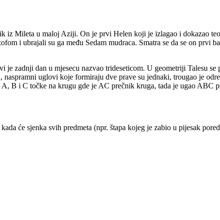
nik iz Mileta u maloj Aziji. On je prvi Helen koji je izlagao i dokazao 
ilozofom i ubrajali su ga među Sedam mudraca. Smatra se da se on prvi
vi je zadnji dan u mjesecu nazvao trideseticom. U geometriji Talesu se 
i, naspramni uglovi koje formiraju dve prave su jednaki, trougao je odr
su A, B i C točke na krugu gde je AC prečnik kruga, tada je ugao ABC 
kada će sjenka svih predmeta (npr. štapa kojeg je zabio u pijesak pored 