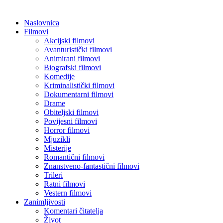
Naslovnica
Filmovi
Akcijski filmovi
Avanturistički filmovi
Animirani filmovi
Biografski filmovi
Komedije
Kriminalistički filmovi
Dokumentarni filmovi
Drame
Obiteljski filmovi
Povijesni filmovi
Horror filmovi
Mjuzikli
Misterije
Romantični filmovi
Znanstveno-fantastični filmovi
Trileri
Ratni filmovi
Vestern filmovi
Zanimljivosti
Komentari čitatelja
Život