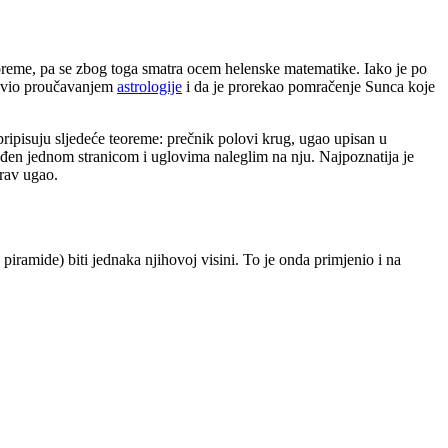
teoreme, pa se zbog toga smatra ocem helenske matematike. Iako je po
 bavio proučavanjem
astrologije
i da je prorekao pomračenje Sunca koje
pripisuju sljedeće teoreme: prečnik polovi krug, ugao upisan u
eđen jednom stranicom i uglovima naleglim na nju. Najpoznatija je
prav ugao.
piramide) biti jednaka njihovoj visini. To je onda primjenio i na