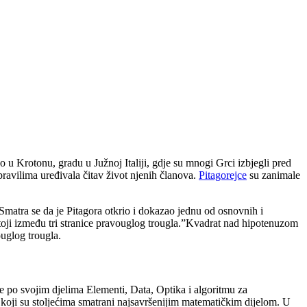
 u Krotonu, gradu u Južnoj Italiji, gdje su mnogi Grci izbjegli pred
pravilima uređivala čitav život njenih članova.
Pitagorejce
su zanimale
 Smatra se da je Pitagora otkrio i dokazao jednu od osnovnih i
toji između tri stranice pravouglog trougla.”Kvadrat nad hipotenuzom
ouglog trougla.
 je po svojim djelima Elementi, Data, Optika i algoritmu za
koji su stoljećima smatrani najsavršenijim matematičkim dijelom. U