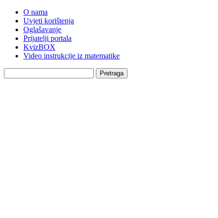
O nama
Uvjeti korištenja
Oglašavanje
Prijatelji portala
KvizBOX
Video instrukcije iz matematike
Pretraga