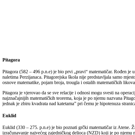
Pitagora
Pitagora (582 – 496 p.n.e) je bio prvi „pravi“ matematičar. Rođen je u
naletima Perzijanaca. Pitagorejska škola nije predstavljala samo mjest
osnove matematike, pojam broja, trougla i ostalih matematičkih likova
Pitagora je vjerovao da se sve relacije i odnosi mogu svesti na operac
najznačajnijih matematičkih teorema, koja je po njemu nazvana Pitago
jednak je zbiru kvadrata nad katetama” pri čemu je hipotenuza stranica
Euklid
Euklid (330 – 275. p.n.e) je bio poznati grčki matematičar iz Atene. Ž
izračunavanje najvećeg zajedničkog delioca (NZD) koji je po njemu n