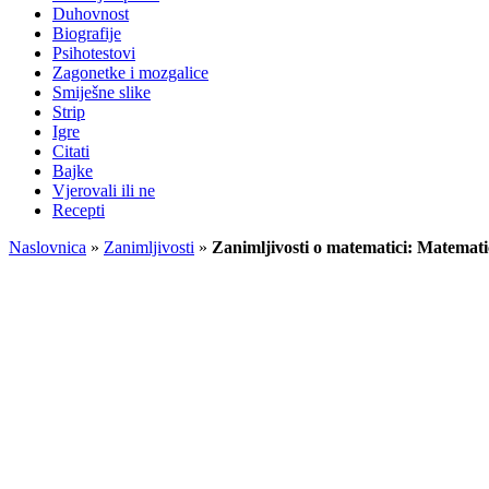
Duhovnost
Biografije
Psihotestovi
Zagonetke i mozgalice
Smiješne slike
Strip
Igre
Citati
Bajke
Vjerovali ili ne
Recepti
Naslovnica
»
Zanimljivosti
»
Zanimljivosti o matematici: Matematič