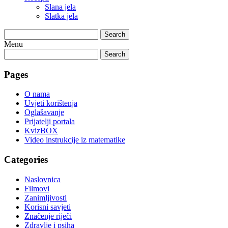
Slana jela
Slatka jela
Search
Menu
Search
Pages
O nama
Uvjeti korištenja
Oglašavanje
Prijatelji portala
KvizBOX
Video instrukcije iz matematike
Categories
Naslovnica
Filmovi
Zanimljivosti
Korisni savjeti
Značenje riječi
Zdravlje i psiha