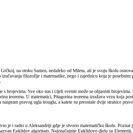
 Grčkoj, na otoku Samos, nedaleko od Mileta, ali je svoju školu osnovao
o izučavanja filozofije i matematike, nego i zajednicu koja je posebnim 
.
ije s brojevima. Sve oko nas i cijeli svemir može se objasniti brojevima.
rina teorema. U matematici, Pitagorina teorema izražava vezu koja pos
 naspram pravog ugla trougla, a katete su preostale dvije stranice prav
ivio je i radio u Aleksandriji gdje je stvorio matematičku školu. Poznat
azvan Euklidov algoritam. Najznačajnije Euklidovo djelo su Elementi, 