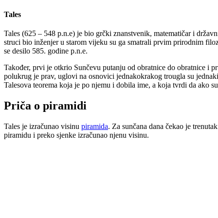
Tales
Tales (625 – 548 p.n.e) je bio grčki znanstvenik, matematičar i držav
struci bio inženjer u starom vijeku su ga smatrali prvim prirodnim f
se desilo 585. godine p.n.e.
Također, prvi je otkrio Sunčevu putanju od obratnice do obratnice i pr
polukrug je prav, uglovi na osnovici jednakokrakog trougla su jednak
Talesova teorema koja je po njemu i dobila ime, a koja tvrdi da ako 
Priča o piramidi
Tales je izračunao visinu
piramida
. Za sunčana dana čekao je trenutak 
piramidu i preko sjenke izračunao njenu visinu.