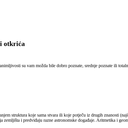
i otkrića
zanimljivosti su vam možda bile dobro poznate, srednje poznate ili tot
jem struktura koje sama stvara ili koje potječu iz drugih znanosti (najč
nja zemljišta i predviđaju razne astronomske događaje. Aritmetika i geom