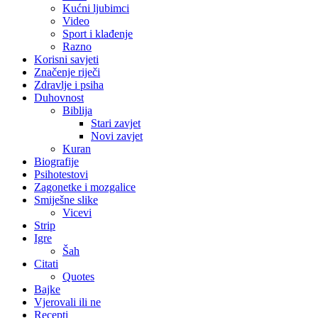
Kućni ljubimci
Video
Sport i klađenje
Razno
Korisni savjeti
Značenje riječi
Zdravlje i psiha
Duhovnost
Biblija
Stari zavjet
Novi zavjet
Kuran
Biografije
Psihotestovi
Zagonetke i mozgalice
Smiješne slike
Vicevi
Strip
Igre
Šah
Citati
Quotes
Bajke
Vjerovali ili ne
Recepti