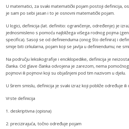
U matematici, za svaki matematički pojam postoji definicija, 
je sam po sebi jasan i to je osnovni matematički pojam.
U logici, definicija (lat. definitio: ograničenje, određenje) je 
jednosmisleno s pomoću najbližega višega rodnog pojma (genus 
specifica). Sasoji se od definienduma (onog što definira) i defi
smije biti cirkularna, pojam koji se javlja u definiendumu; ne smi
Na području leksikografije i enciklopedike, definicija je neizos
članka. Od glave članka odvojena je zarezom, nema pomoćnog g
pojmovi ili pojmovi koji su objašnjeni pod tim nazivom u djelu.
U širem smislu, definicija je svaki izraz koji pobliže određuje ili 
Vrste definicija
1. deskriptivna (opisna)
2. precizirajuća, točno određuje pojam