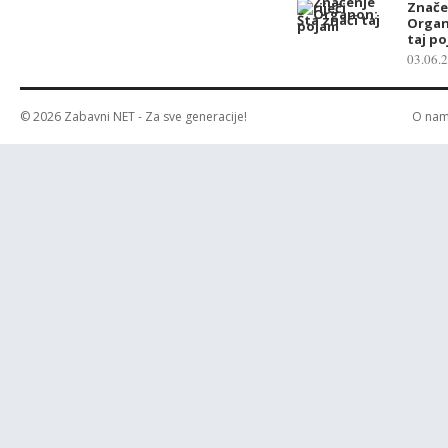
Značen
Organ
taj p
03.06.
© 2026
Zabavni NET
- Za sve generacije!
O na