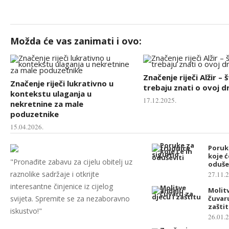
Možda će vas zanimati i ovo:
Značenje riječi Alžir – 
Značenje riječi lukrativno u
trebaju znati o ovoj d
kontekstu ulaganja u
17.12.2025.
nekretnine za male
poduzetnike
15.04.2026.
Poruk
koje ć
"Pronađite zabavu za cijelu obitelj uz
oduše
raznolike sadržaje i otkrijte
27.11.
interesantne činjenice iz cijelog
Molit
svijeta. Spremite se za nezaboravno
čuvaru
zašti
iskustvo!"
26.01.