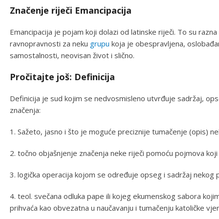
Značenje riječi Emancipacija
Emancipacija je pojam koji dolazi od latinske riječi. To su razn
ravnopravnosti za neku
grupu
koja je obespravljena, oslobađa
samostalnosti, neovisan život i slično.
Pročitajte još: Definicija
Definicija je sud kojim se nedvosmisleno utvrđuje sadržaj, 
značenja:
1. Sažeto, jasno i što je moguće preciznije tumačenje (opis) n
2. točno objašnjenje značenja neke riječi pomoću pojmova koj
3. logička operacija kojom se određuje opseg i sadržaj neko
4. teol. svečana odluka pape ili kojeg ekumenskog sabora kojim
prihvaća kao obvezatna u naučavanju i tumačenju katoličke vjer