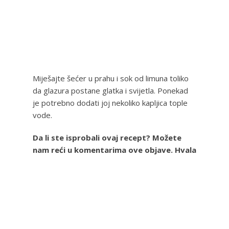
Miješajte šećer u prahu i sok od limuna toliko
da glazura postane glatka i svijetla. Ponekad
je potrebno dodati joj nekoliko kapljica tople
vode.
Da li ste isprobali ovaj recept? Možete
nam reći u komentarima ove objave. Hvala