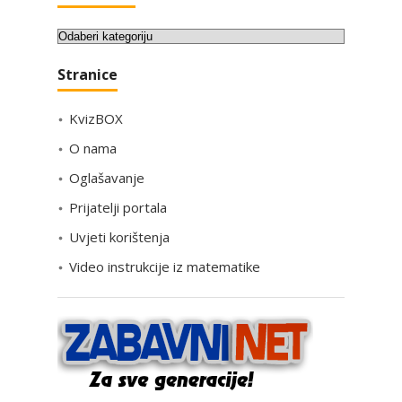
K
a
Stranice
t
e
KvizBOX
g
o
O nama
r
Oglašavanje
i
Prijatelji portala
j
e
Uvjeti korištenja
Video instrukcije iz matematike