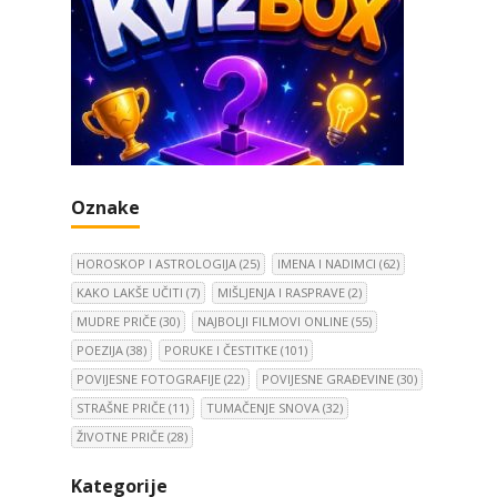
Oznake
HOROSKOP I ASTROLOGIJA
(25)
IMENA I NADIMCI
(62)
KAKO LAKŠE UČITI
(7)
MIŠLJENJA I RASPRAVE
(2)
MUDRE PRIČE
(30)
NAJBOLJI FILMOVI ONLINE
(55)
POEZIJA
(38)
PORUKE I ČESTITKE
(101)
POVIJESNE FOTOGRAFIJE
(22)
POVIJESNE GRAĐEVINE
(30)
STRAŠNE PRIČE
(11)
TUMAČENJE SNOVA
(32)
ŽIVOTNE PRIČE
(28)
Kategorije