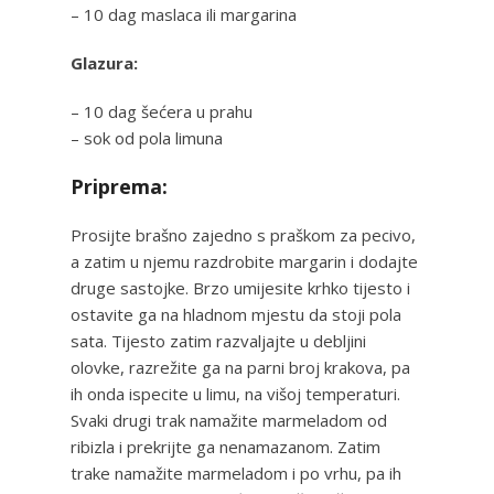
– 10 dag maslaca ili margarina
Glazura:
– 10 dag šećera u prahu
– sok od pola limuna
Priprema:
Prosijte brašno zajedno s praškom za pecivo,
a zatim u njemu razdrobite margarin i dodajte
druge sastojke. Brzo umijesite krhko tijesto i
ostavite ga na hladnom mjestu da stoji pola
sata. Tijesto zatim razvaljajte u debljini
olovke, razrežite ga na parni broj krakova, pa
ih onda ispecite u limu, na višoj temperaturi.
Svaki drugi trak namažite marmeladom od
ribizla i prekrijte ga nenamazanom. Zatim
trake namažite marmeladom i po vrhu, pa ih