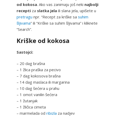
od kokosa
. Ako vas zanimaju još neki
najbolji
recepti
za
slatka jela
ili slana jela, upišete u
pretragu
npr. “Recept za kriške sa
suhim
šljivama
” ili “Kriške sa suhim šljivama” i kliknete
“Search”.
Kriške od kokosa
Sastojci:
– 20 dag brašna
– 1 žlica praška za pecivo
– 7 dag kokosova brašna
– 14 dag maslaca ili margarina
– 10 dag šećera u prahu
– 1 omot vanilin šećera
– 1 žutanjak
– 1 žličica cimeta
– marmelada od
ribizla
za nadjev