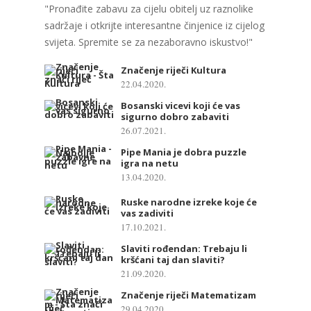
"Pronađite zabavu za cijelu obitelj uz raznolike
sadržaje i otkrijte interesantne činjenice iz cijelog
svijeta. Spremite se za nezaboravno iskustvo!"
Značenje riječi Kultura
22.04.2020.
Bosanski vicevi koji će vas
sigurno dobro zabaviti
26.07.2021.
Pipe Mania je dobra puzzle
igra na netu
13.04.2020.
Ruske narodne izreke koje će
vas zadiviti
17.10.2021.
Slaviti rođendan: Trebaju li
kršćani taj dan slaviti?
21.09.2020.
Značenje riječi Matematizam
29.04.2020.