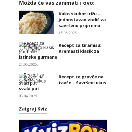
Možda će vas zanimati i ovo:
Kako skuhati rižu –
jednostavan vodič za
savršenu pripremu
15.08.2025.
Recept za tiramisu:
Kremasti klasik za
istinske gurmane
21.05.2025.
Recept za gravče na
tavče – Savršeni ukus
svaki put
03.04.2025.
Zaigraj Kviz