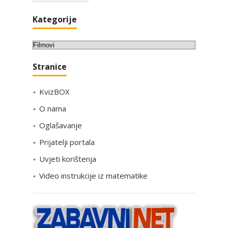
Kategorije
K
a
Stranice
t
e
KvizBOX
g
o
O nama
r
Oglašavanje
i
Prijatelji portala
j
e
Uvjeti korištenja
Video instrukcije iz matematike