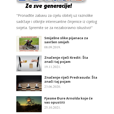
"Pronađite zabavu za cijelu obitelj uz raznolike
sadržaje i otkrijte interesantne činjenice iz cijelog
svijeta. Spremite se za nezaboravno iskustvo!"
Smiješne slike pijanaca za
savršen smijeh
08.09.2019.
Značenje riječi Kredit: Šta
znači taj pojam
19.11.2021.
Značenje riječi Predrasuda: Šta
znači taj pojam
23.06.2020.
Pjesme Đure Arnolda koje će
vas opustiti
25.10.2021.