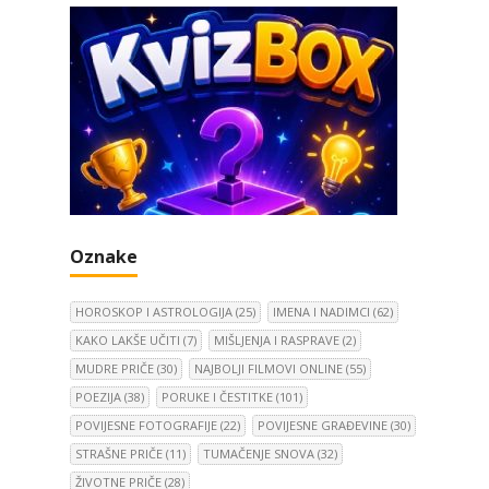
v
i
s
t
r
a
n
i
c
Oznake
a
o
b
HOROSKOP I ASTROLOGIJA
(25)
IMENA I NADIMCI
(62)
j
KAKO LAKŠE UČITI
(7)
MIŠLJENJA I RASPRAVE
(2)
a
MUDRE PRIČE
(30)
NAJBOLJI FILMOVI ONLINE
(55)
v
POEZIJA
(38)
PORUKE I ČESTITKE
(101)
a
POVIJESNE FOTOGRAFIJE
(22)
POVIJESNE GRAĐEVINE
(30)
STRAŠNE PRIČE
(11)
TUMAČENJE SNOVA
(32)
ŽIVOTNE PRIČE
(28)