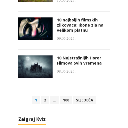
15.05.2025.
10 najboljih filmskih
zlikovaca: Ikone zla na
velikom platnu
09.05.2025.
10 Najstrašnijih Horor
Filmova Svih Vremena
08.05.2025.
B
1
2
…
100
SLJEDEĆA
r
o
Zaigraj Kviz
j
e