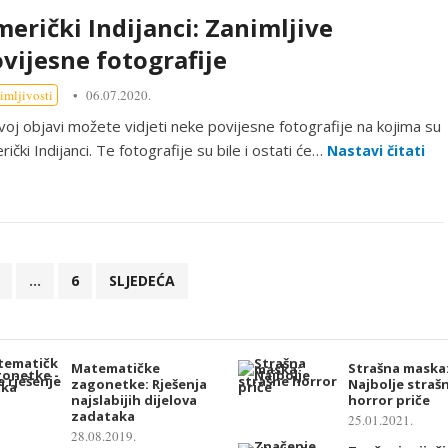
erički Indijanci: Zanimljive
vijesne fotografije
imljivosti
06.07.2020.
voj objavi možete vidjeti neke povijesne fotografije na kojima su
ički Indijanci. Te fotografije su bile i ostati će…
Nastavi čitati
…
6
SLJEDEĆA
Matematičke
Strašna maska
zagonetke: Rješenja
Najbolje straš
najslabijih dijelova
horror priče
zadataka
25.01.2021.
28.08.2019.