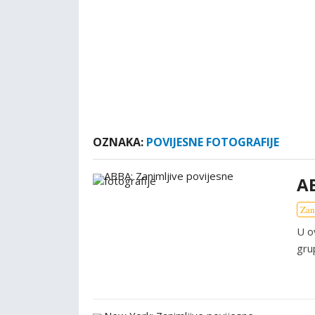
OZNAKA:
POVIJESNE FOTOGRAFIJE
AB
Zan
U o
gru