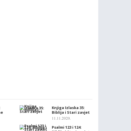
:
Knjiga Izlaska 35:
ne
Biblija i Stari zavjet
11.11.2020.
Psalmi 123 i 124: