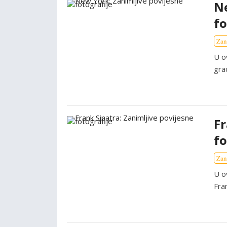
Ne
fo
Zan
U o
gra
Fr
fo
Zan
U o
Fra