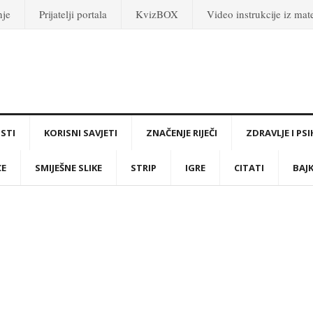
nje
Prijatelji portala
KvizBOX
Video instrukcije iz ma
STI
KORISNI SAVJETI
ZNAČENJE RIJEČI
ZDRAVLJE I PS
CE
SMIJEŠNE SLIKE
STRIP
IGRE
CITATI
BAJ