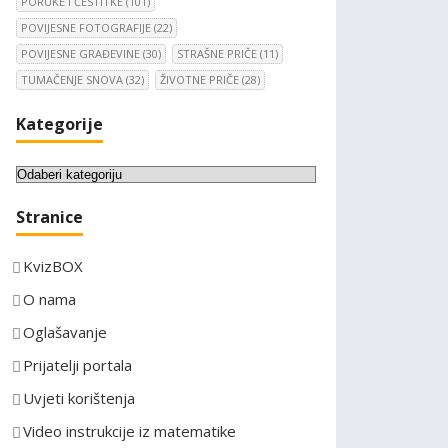
PORUKE I ČESTITKE
(101)
POVIJESNE FOTOGRAFIJE
(22)
POVIJESNE GRAĐEVINE
(30)
STRAŠNE PRIČE
(11)
TUMAČENJE SNOVA
(32)
ŽIVOTNE PRIČE
(28)
Kategorije
K
a
Stranice
t
e
KvizBOX
g
o
O nama
r
Oglašavanje
i
Prijatelji portala
j
e
Uvjeti korištenja
Video instrukcije iz matematike