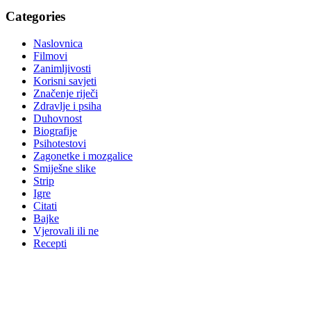
Categories
Naslovnica
Filmovi
Zanimljivosti
Korisni savjeti
Značenje riječi
Zdravlje i psiha
Duhovnost
Biografije
Psihotestovi
Zagonetke i mozgalice
Smiješne slike
Strip
Igre
Citati
Bajke
Vjerovali ili ne
Recepti