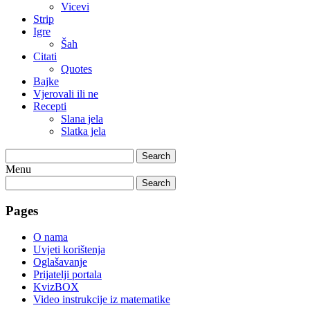
Vicevi
Strip
Igre
Šah
Citati
Quotes
Bajke
Vjerovali ili ne
Recepti
Slana jela
Slatka jela
Search
Menu
Search
Pages
O nama
Uvjeti korištenja
Oglašavanje
Prijatelji portala
KvizBOX
Video instrukcije iz matematike