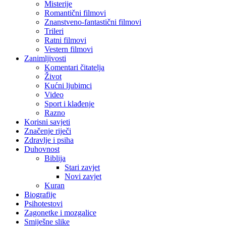
Misterije
Romantični filmovi
Znanstveno-fantastični filmovi
Trileri
Ratni filmovi
Vestern filmovi
Zanimljivosti
Komentari čitatelja
Život
Kućni ljubimci
Video
Sport i klađenje
Razno
Korisni savjeti
Značenje riječi
Zdravlje i psiha
Duhovnost
Biblija
Stari zavjet
Novi zavjet
Kuran
Biografije
Psihotestovi
Zagonetke i mozgalice
Smiješne slike