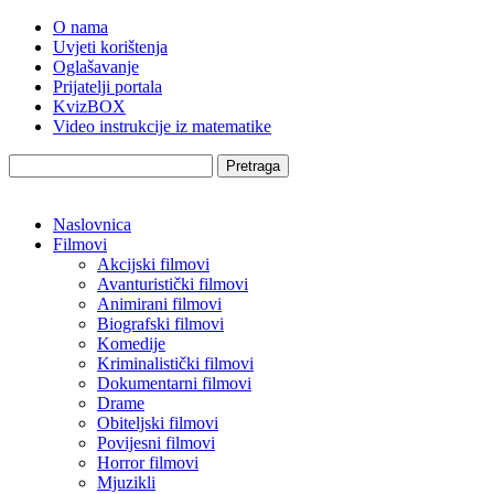
O nama
Uvjeti korištenja
Oglašavanje
Prijatelji portala
KvizBOX
Video instrukcije iz matematike
Pretraga
Naslovnica
Filmovi
Akcijski filmovi
Avanturistički filmovi
Animirani filmovi
Biografski filmovi
Komedije
Kriminalistički filmovi
Dokumentarni filmovi
Drame
Obiteljski filmovi
Povijesni filmovi
Horror filmovi
Mjuzikli