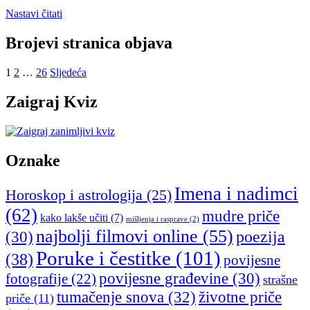
Nastavi čitati
Brojevi stranica objava
1
2
…
26
Sljedeća
Zaigraj Kviz
Oznake
Imena i nadimci
Horoskop i astrologija
(25)
(62)
mudre priče
kako lakše učiti
(7)
mišljenja i rasprave
(2)
najbolji filmovi online
(55)
poezija
(30)
Poruke i čestitke
(101)
(38)
povijesne
povijesne građevine
(30)
fotografije
(22)
strašne
tumačenje snova
(32)
životne priče
priče
(11)