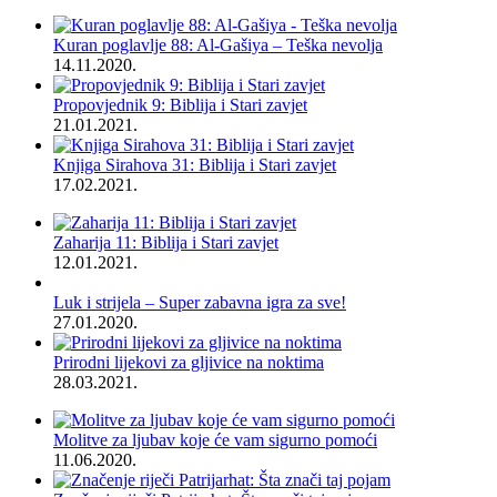
Kuran poglavlje 88: Al-Gašiya – Teška nevolja
14.11.2020.
Propovjednik 9: Biblija i Stari zavjet
21.01.2021.
Knjiga Sirahova 31: Biblija i Stari zavjet
17.02.2021.
Zaharija 11: Biblija i Stari zavjet
12.01.2021.
Luk i strijela – Super zabavna igra za sve!
27.01.2020.
Prirodni lijekovi za gljivice na noktima
28.03.2021.
Molitve za ljubav koje će vam sigurno pomoći
11.06.2020.